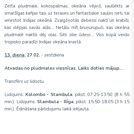
Zelta pludmale, kokospalmas, okeāna vējiņš, saullēkts ar
smaržīgas kafijas tasi uz terases un fantastiskie saules rieti, tai
ienirstot Indijas okeānā. Zvaigžņotās debesis naktī un krabīši,
kas slēpjas savās alās… Netālu mīt bruņurupuči, kas okeāna
pludmalē naktīs dēj olas. Silti zilie ūdeņi… Viss kopā veido
tropisko paradīzi Indijas okeāna krastā.
13. diena,
27.02.
- sestdiena
Atvadas no pludmales viesnīcas. Laiks doties mājup...
Transfērs uz lidostu.
Lidojums:
Kolombo - Stambula
, plkst. 07:25-13:50 (8 h 55
min.). Lidojums:
Stambula - Rīga
, plkst. 15:50-18:05 (3 h 15
min.). Ēdināšana pārlidojumu laikā iekļauta.