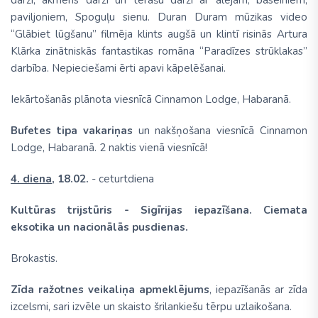
paviljoniem, Spoguļu sienu. Duran Duram mūzikas video
“Glābiet lūgšanu” filmēja klints augšā un klintī risinās Artura
Klārka zinātniskās fantastikas romāna “Paradīzes strūklakas”
darbība. Nepieciešami ērti apavi kāpelēšanai.
Iekārtošanās plānota viesnīcā Cinnamon Lodge, Habaranā.
Bufetes tipa vakariņas
un nakšņošana viesnīcā Cinnamon
Lodge, Habaranā.
2 naktis vienā viesnīcā!
4. diena,
18.02.
- ceturtdiena
Kultūras trijstūris - Sigīrijas iepazīšana. Ciemata
eksotika un nacionālās pusdienas.
Brokastis.
Zīda ražotnes veikaliņa apmeklējums
, iepazīšanās ar zīda
izcelsmi, sari izvēle un skaisto šrilankiešu tērpu uzlaikošana.