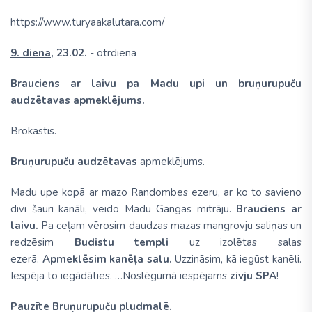
https://www.turyaakalutara.com/
9. diena,
23.02.
- otrdiena
Brauciens ar laivu pa Madu upi un bruņurupuču
audzētavas apmeklējums.
Brokastis.
Bruņurupuču audzētavas
apmeklējums.
Madu upe kopā ar mazo Randombes ezeru, ar ko to savieno
divi šauri kanāli, veido Madu Gangas mitrāju.
Brauciens ar
laivu.
Pa ceļam vērosim daudzas mazas mangrovju saliņas un
redzēsim
Budistu templi
uz izolētas salas
ezerā.
Apmeklēsim kanēļa salu.
Uzzināsim, kā iegūst kanēli.
Iespēja to iegādāties. …Noslēgumā iespējams
zivju SPA
!
Pauzīte Bruņurupuču pludmalē.