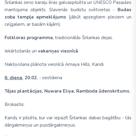
Šrilankas seno karaļu ēras galvaspilsēta un UNESCO Pasaules
mantojuma objekts. Slavenās budistu svētvietas -
Budas
zoba tempļa apmeklējums
(jābūt apsegtiem pleciem un
ceļgaliem, ar basām kājām).
Folkloras programma
, tradicionālās Šrilankas dejas.
Iekārtošanās un
vakariņas viesnīcā
.
Nakšņošana plānota viesnīcā Amaya Hills, Kandi.
6. diena,
20.02.
- sestdiena
Tējas plantācijas, Nuwara Eliya, Ramboda ūdenskritums.
Brokastis.
Kandy ir pilsēta, kur var iepazīt Šrilankas dabas bagātību - tās
dārgakmeņus un pusdārgakmeņus.