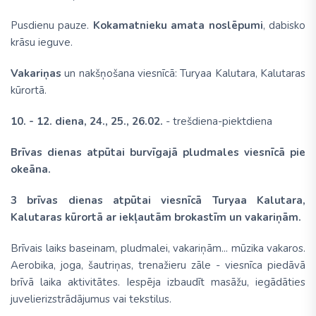
Pusdienu pauze.
Kokamatnieku amata noslēpumi
, dabisko
krāsu ieguve.
Vakariņas
un nakšņošana viesnīcā: Turyaa Kalutara, Kalutaras
kūrortā.
10. - 12. diena,
24., 25., 26.02.
- trešdiena-piektdiena
Brīvas dienas atpūtai burvīgajā pludmales viesnīcā pie
okeāna.
3 brīvas dienas atpūtai viesnīcā Turyaa Kalutara,
Kalutaras kūrortā ar iekļautām brokastīm un vakariņām.
Brīvais laiks baseinam, pludmalei, vakariņām... mūzika vakaros.
Aerobika, joga, šautriņas, trenažieru zāle - viesnīca piedāvā
brīvā laika aktivitātes. Iespēja izbaudīt masāžu, iegādāties
juvelierizstrādājumus vai tekstilus.