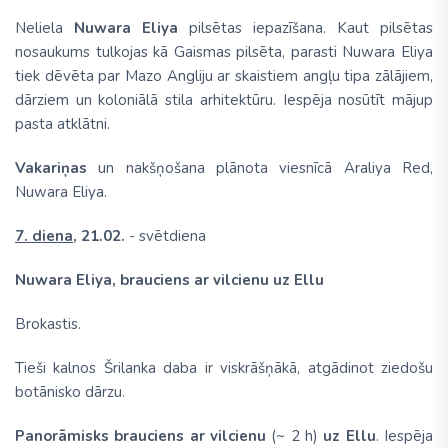
Neliela
Nuwara Eliya
pilsētas iepazīšana. Kaut pilsētas
nosaukums tulkojas kā Gaismas pilsēta, parasti Nuwara Eliya
tiek dēvēta par Mazo Angliju ar skaistiem angļu tipa zālājiem,
dārziem un koloniālā stila arhitektūru. Iespēja nosūtīt mājup
pasta atklātni.
Vakariņas
un nakšņošana plānota viesnīcā Araliya Red,
Nuwara Eliya.
7. diena,
21.02.
- svētdiena
Nuwara Eliya, brauciens ar vilcienu uz Ellu
Brokastis.
Tieši kalnos Šrilanka daba ir viskrāšņākā, atgādinot ziedošu
botānisko dārzu.
Panorāmisks brauciens ar vilcienu
(~ 2 h)
uz Ellu
. Iespēja