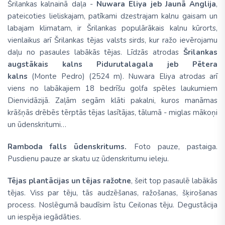
Šrilankas kalnainā daļa -
Nuwara Eliya jeb Jaunā Anglija
,
pateicoties lieliskajam, patīkami dzestrajam kalnu gaisam un
labajam klimatam, ir Šrilankas populārākais kalnu kūrorts,
vienlaikus arī Šrilankas tējas valsts sirds, kur ražo ievērojamu
daļu no pasaules labākās tējas. Līdzās atrodas
Šrilankas
augstākais kalns Pidurutalagala jeb Pētera
kalns
(Monte Pedro) (2524 m). Nuwara Eliya atrodas arī
viens no labākajiem 18 bedrīšu golfa spēles laukumiem
Dienvidāzijā. Zaļām segām klāti pakalni, kuros manāmas
krāšņās drēbēs tērptās tējas lasītājas, tālumā - miglas mākoņi
un ūdenskritumi…
Ramboda falls ūdenskritums.
Foto pauze, pastaiga.
Pusdienu pauze ar skatu uz ūdenskritumu ieleju.
Tējas plantācijas un tējas ražotne
, šeit top pasaulē labākās
tējas. Viss par tēju, tās audzēšanas, ražošanas, šķirošanas
process. Noslēgumā baudīsim īstu Ceilonas tēju. Degustācija
un iespēja iegādāties.