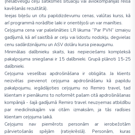
(nelabvēlīgu ceļu satiksmes situāciju vai aviokompānijas reisa
kavēšanās rezultātā).
Ieejas biļešu un citu papildizdevumu cenas, valūtas kurss, kā
arī programmā norādītie laiki ir orientējoši un var mainīties.
Ceļojuma cena var palielināties LR likuma “Par PVN” izmaiņu
gadījumā, kā arī saistībā ar ceļu vai lidostu nodokļu, degvielas
cenu sadārdzinājumu un ASV dolāru kursa pieaugumu.
Minimālais dalībnieku skaits, kas nepieciešams kompleksā
pakalpojuma sniegšanai ir 15 dalībnieki. Grupā plānoti 15-25
dalībnieki.
Ceļojuma veselības apdrošināšana ir obligāta. Ja klients
neizvēlas pievienot ceļojuma apdrošināšanu kā papildu
pakalpojumu, iegādājoties ceļojumu no Remiro travel, tad
klientam ir pienākums to noformēt pašam citā apdrošināšanas
kompānijā - šajā gadījumā Remiro travel neuzņemas atbildību
par medicīniskajām vai citām izmaksām, ja tās radīsies
klientam ceļojuma laikā.
Ceļojums nav piemērots personām ar ierobežotām
pārvietošanās spējām (ratiņkrēslā). Personām, kuras