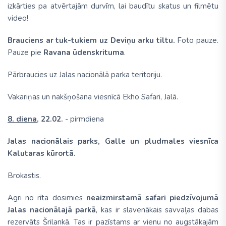
izkārties pa atvērtajām durvīm, lai baudītu skatus un filmētu
video!
Brauciens ar tuk-tukiem uz Deviņu arku tiltu.
Foto pauze.
Pauze pie
Ravana ūdenskrituma
.
Pārbraucies uz Jalas nacionālā parka teritoriju.
Vakariņas un nakšņošana viesnīcā Ekho Safari, Jalā.
8. diena,
22.02.
- pirmdiena
Jalas nacionālais parks, Galle un pludmales viesnīca
Kalutaras kūrortā.
Brokastis.
Agri no rīta dosimies
neaizmirstamā safari piedzīvojumā
Jalas nacionālajā parkā
, kas ir slavenākais savvaļas dabas
rezervāts Šrilankā. Tas ir pazīstams ar vienu no augstākajām