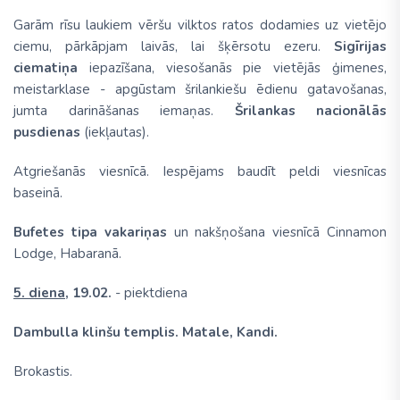
Garām rīsu laukiem vēršu vilktos ratos dodamies uz vietējo
ciemu, pārkāpjam laivās, lai šķērsotu ezeru.
Sigīrijas
ciematiņa
iepazīšana, viesošanās pie vietējās ģimenes,
meistarklase - apgūstam šrilankiešu ēdienu gatavošanas,
jumta darināšanas iemaņas.
Šrilankas nacionālās
pusdienas
(iekļautas).
Atgriešanās viesnīcā. Iespējams baudīt peldi viesnīcas
baseinā.
Bufetes tipa vakariņas
un nakšņošana viesnīcā Cinnamon
Lodge, Habaranā.
5. diena,
19.02.
- piektdiena
Dambulla klinšu templis. Matale, Kandi.
Brokastis.