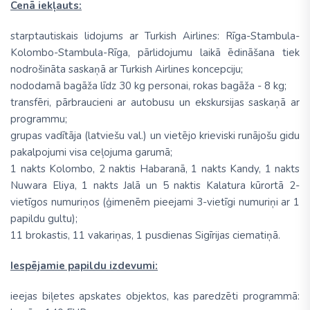
Cenā iekļauts:
starptautiskais lidojums ar Turkish Airlines: Rīga-Stambula-
Kolombo-Stambula-Rīga, pārlidojumu laikā ēdināšana tiek
nodrošināta saskaņā ar Turkish Airlines koncepciju;
nododamā bagāža līdz 30 kg personai, rokas bagāža - 8 kg;
transfēri, pārbraucieni ar autobusu un ekskursijas saskaņā ar
programmu;
grupas vadītāja (latviešu val.) un vietējo krieviski runājošu gidu
pakalpojumi visa ceļojuma garumā;
1 nakts Kolombo, 2 naktis Habaranā, 1 nakts Kandy, 1 nakts
Nuwara Eliya, 1 nakts Jalā un 5 naktis Kalatura kūrortā 2-
vietīgos numuriņos (ģimenēm pieejami 3-vietīgi numuriņi ar 1
papildu gultu);
11 brokastis, 11 vakariņas, 1 pusdienas Sigīrijas ciematiņā.
Iespējamie papildu izdevumi:
ieejas biļetes apskates objektos, kas paredzēti programmā: