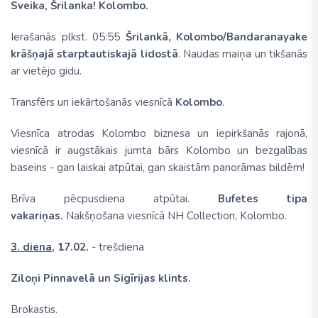
Sveika, Šrilanka! Kolombo.
Ierašanās plkst. 05:55
Šrilankā, Kolombo/Bandaranayake
krāšņajā starptautiskajā lidostā
. Naudas maiņa un tikšanās
ar vietējo gidu.
Transfērs un iekārtošanās viesnīcā
Kolombo
.
Viesnīca atrodas Kolombo biznesa un iepirkšanās rajonā,
viesnīcā ir augstākais jumta bārs Kolombo un bezgalības
baseins - gan laiskai atpūtai, gan skaistām panorāmas bildēm!
Brīva pēcpusdiena atpūtai.
Bufetes tipa
vakariņas.
Nakšņošana viesnīcā NH Collection, Kolombo.
3. diena,
17.02.
- trešdiena
Ziloņi Pinnavelā un Sigīrijas klints.
Brokastis.