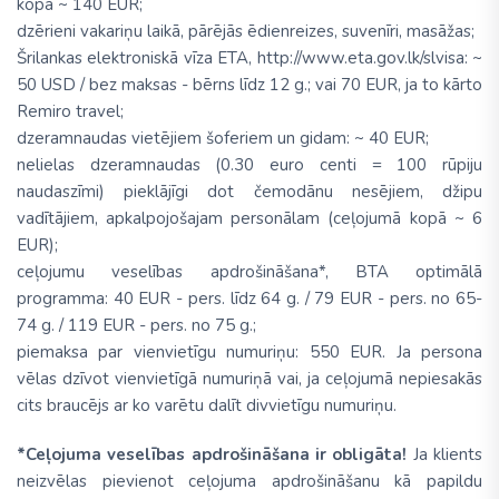
kopā ~ 140 EUR;
dzērieni vakariņu laikā, pārējās ēdienreizes, suvenīri, masāžas;
Šrilankas elektroniskā vīza ETA,
http://www.eta.gov.lk/slvisa: ~
50 USD / bez maksas - bērns līdz 12 g.; vai 70 EUR, ja to kārto
Remiro travel;
dzeramnaudas vietējiem šoferiem un gidam: ~ 40 EUR;
nelielas dzeramnaudas (0.30 euro centi = 100 rūpiju
naudaszīmi) pieklājīgi dot čemodānu nesējiem, džipu
vadītājiem, apkalpojošajam personālam (ceļojumā kopā ~ 6
EUR);
ceļojumu veselības apdrošināšana*, BTA optimālā
programma: 40 EUR - pers. līdz 64 g. / 79 EUR - pers. no 65-
74 g. / 119 EUR - pers. no 75 g.;
piemaksa par vienvietīgu numuriņu: 550 EUR. Ja persona
vēlas dzīvot vienvietīgā numuriņā vai, ja ceļojumā nepiesakās
cits braucējs ar ko varētu dalīt divvietīgu numuriņu.
*Ceļojuma veselības apdrošināšana ir obligāta!
Ja klients
neizvēlas pievienot ceļojuma apdrošināšanu kā papildu