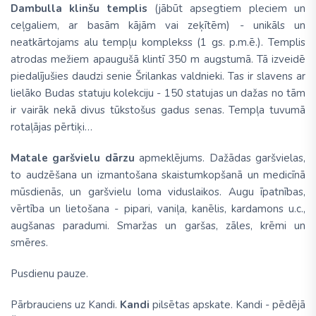
Dambulla klinšu templis
(jābūt apsegtiem pleciem un
ceļgaliem, ar basām kājām vai zeķītēm) - unikāls un
neatkārtojams alu tempļu komplekss (1 gs. p.m.ē.). Templis
atrodas mežiem apaugušā klintī 350 m augstumā. Tā izveidē
piedalījušies daudzi senie Šrilankas valdnieki. Tas ir slavens ar
lielāko Budas statuju kolekciju - 150 statujas un dažas no tām
ir vairāk nekā divus tūkstošus gadus senas. Tempļa tuvumā
rotaļājas pērtiķi…
Matale garšvielu dārzu
apmeklējums. Dažādas garšvielas,
to audzēšana un izmantošana skaistumkopšanā un medicīnā
mūsdienās, un garšvielu loma viduslaikos. Augu īpatnības,
vērtība un lietošana - pipari, vaniļa, kanēlis, kardamons u.c.,
augšanas paradumi. Smaržas un garšas, zāles, krēmi un
smēres.
Pusdienu pauze.
Pārbrauciens uz Kandi.
Kandi
pilsētas apskate. Kandi - pēdējā