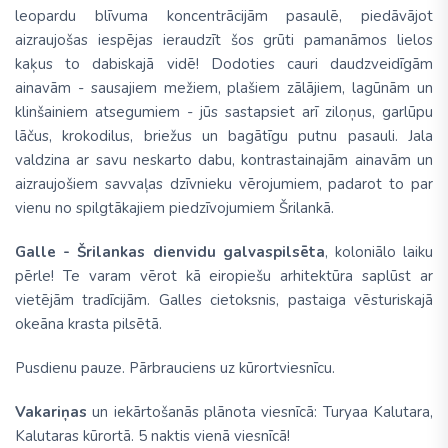
leopardu blīvuma koncentrācijām pasaulē, piedāvājot
aizraujošas iespējas ieraudzīt šos grūti pamanāmos lielos
kaķus to dabiskajā vidē! Dodoties cauri daudzveidīgām
ainavām - sausajiem mežiem, plašiem zālājiem, lagūnām un
klinšainiem atsegumiem - jūs sastapsiet arī ziloņus, garlūpu
lāčus, krokodilus, briežus un bagātīgu putnu pasauli. Jala
valdzina ar savu neskarto dabu, kontrastainajām ainavām un
aizraujošiem savvaļas dzīvnieku vērojumiem, padarot to par
vienu no spilgtākajiem piedzīvojumiem Šrilankā.
Galle - Šrilankas dienvidu galvaspilsēta
, koloniālo laiku
pērle! Te varam vērot kā eiropiešu arhitektūra saplūst ar
vietējām tradīcijām. Galles cietoksnis, pastaiga vēsturiskajā
okeāna krasta pilsētā.
Pusdienu pauze. Pārbrauciens uz kūrortviesnīcu.
Vakariņas
un iekārtošanās plānota viesnīcā: Turyaa Kalutara,
Kalutaras kūrortā. 5 naktis vienā viesnīcā!