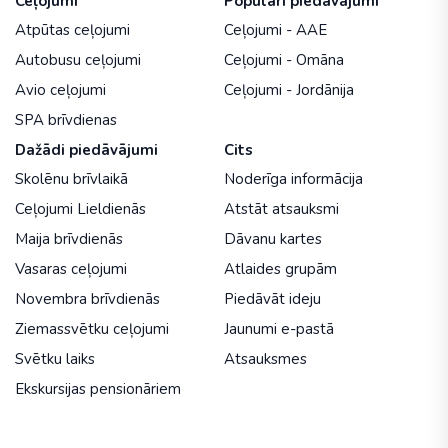
Ceļojumi
Populāri piedāvājumi
Atpūtas ceļojumi
Ceļojumi - AAE
Autobusu ceļojumi
Ceļojumi - Omāna
Avio ceļojumi
Ceļojumi - Jordānija
SPA brīvdienas
Dažādi piedāvājumi
Cits
Skolēnu brīvlaikā
Noderīga informācija
Ceļojumi Lieldienās
Atstāt atsauksmi
Maija brīvdienās
Dāvanu kartes
Vasaras ceļojumi
Atlaides grupām
Novembra brīvdienās
Piedāvāt ideju
Ziemassvētku ceļojumi
Jaunumi e-pastā
Svētku laiks
Atsauksmes
Ekskursijas pensionāriem