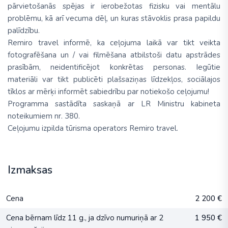
pārvietošanās spējas ir ierobežotas fizisku vai mentālu
problēmu, kā arī vecuma dēļ, un kuras stāvoklis prasa papildu
palīdzību.
Remiro travel informē, ka ceļojuma laikā var tikt veikta
fotografēšana un / vai filmēšana atbilstoši datu apstrādes
prasībām, neidentificējot konkrētas personas. Iegūtie
materiāli var tikt publicēti plašsaziņas līdzekļos, sociālajos
tīklos ar mērķi informēt sabiedrību par notiekošo ceļojumu!
Programma sastādīta saskaņā ar LR Ministru kabineta
noteikumiem nr. 380.
Ceļojumu izpilda tūrisma operators Remiro travel.
Izmaksas
Cena
2 200 €
Cena bērnam līdz 11 g., ja dzīvo numuriņā ar 2
1 950 €