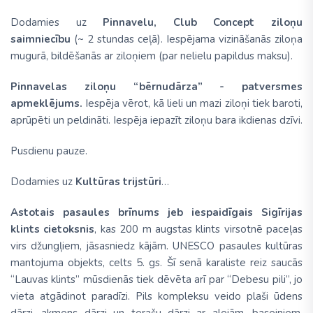
Dodamies uz
Pinnavelu, Club Concept ziloņu
saimniecību
(~ 2 stundas ceļā). Iespējama vizināšanās ziloņa
mugurā, bildēšanās ar ziloņiem (par nelielu papildus maksu).
Pinnavelas ziloņu “bērnudārza” - patversmes
apmeklējums.
Iespēja vērot, kā lieli un mazi ziloņi tiek baroti,
aprūpēti un peldināti. Iespēja iepazīt ziloņu bara ikdienas dzīvi.
Pusdienu pauze.
Dodamies uz
Kultūras trijstūri
…
Astotais pasaules brīnums jeb iespaidīgais Sigīrijas
klints cietoksnis
, kas 200 m augstas klints virsotnē paceļas
virs džungļiem, jāsasniedz kājām. UNESCO pasaules kultūras
mantojuma objekts, celts 5. gs. Šī senā karaliste reiz saucās
“Lauvas klints” mūsdienās tiek dēvēta arī par “Debesu pili”, jo
vieta atgādinot paradīzi. Pils kompleksu veido plaši ūdens
dārzi, akmens dārzi un terašu dārzi ar alejām, baseiniem,