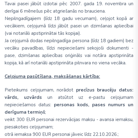
Tavai pasei jābūt izdotai pēc 2007. gada 19. novembra un
derīgai 6 mēnešus pēc atgriešanās no brauciena.
Nepilngadīgajiem (līdz 18 gadu vecumam), ceļojot kopā ar
vecākiem, ceļojumā līdzi jābūt pasei un dzimšanas apliecībai
(vai notariāli apstiprinātai tās kopijai).
Ja ceļojumā dodas nepilngadīga persona (līdz 18 gadiem) bez
vecāku pavadības, līdzi nepieciešami sekojoši dokumenti -
pase, dzimšanas apliecības oriģināls vai notāra apstiprināta
kopija, kā arī notariāli apstiprināta pilnvara no viena vecāka.
Ceļojuma pasūtīšana, maksāšanas kārtība:
Pieteikums ceļojumam, norādot
precīzus braucēju datus:
vārds, uzvārds
un atsūtot uz e-pastu ceļojumam
nepieciešamos datus:
personas kods, pases numurs un
derīguma termiņš
;
veikt 300 EUR personai rezervācijas maksu - avansa iemaksu,
piesakoties ceļojumam;
otrā iemaksa 900 EUR personai jāveic līdz 22.10.2026.;