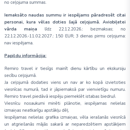
no ceļojuma summas.
Iemaksāto naudas summu ir iespējams pāradresēt citai
personai, kura vēlas doties šajā ceļojumā. Aviobiļetei
vārda maiņa
līdz 22.12.2026.: bezmaksas; no
22.12.2026.-11.02.2027.: 150 EUR; 3 dienas pirms ceļojuma:
nav iespējama.
Papildu informācija:
Remiro travel ir tiesīgs mainīt dienu kārtību un ekskursiju
secību ceļojumā.
Ja ceļojumā dodaties viens un nav ar ko kopā izvietoties
viesnīcas numurā, tad ir jāpiemaksā par vienvietīgu numuru.
Remiro travel piedāvā iespēju piemeklēt istabas biedru/i.
Viesnīcu nosaukumi minēti plānotie, iespējamas nelielas
izmaiņas neatkarīgu apstākļu dēļ.
Iespējamas nelielas grafika izmaiņas, vēla ierašanās viesnīcā
un atgriešanās mājās sakarā ar neparedzētiem apstākļiem