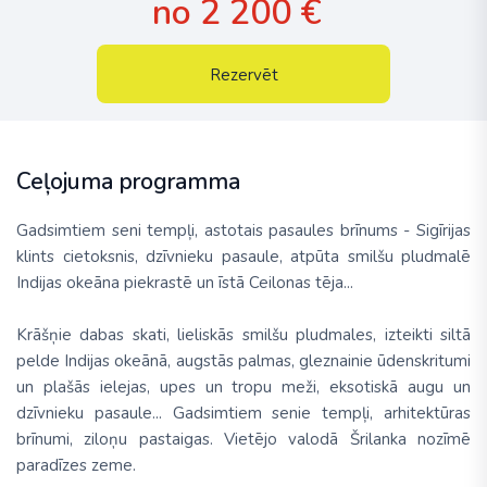
no 2 200 €
Rezervēt
Ceļojuma programma
Gadsimtiem seni tempļi, astotais pasaules brīnums - Sigīrijas
klints cietoksnis, dzīvnieku pasaule, atpūta smilšu pludmalē
Indijas okeāna piekrastē un īstā Ceilonas tēja...
Krāšņie dabas skati, lieliskās smilšu pludmales, izteikti siltā
pelde Indijas okeānā, augstās palmas, gleznainie ūdenskritumi
un plašās ielejas, upes un tropu meži, eksotiskā augu un
dzīvnieku pasaule... Gadsimtiem senie tempļi, arhitektūras
brīnumi, ziloņu pastaigas. Vietējo valodā Šrilanka nozīmē
paradīzes zeme.