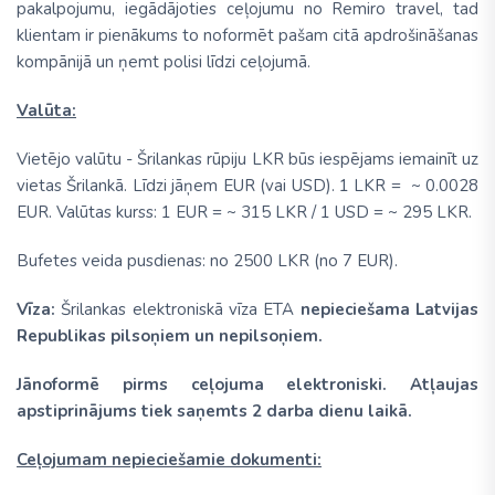
pakalpojumu, iegādājoties ceļojumu no Remiro travel, tad
klientam ir pienākums to noformēt pašam citā apdrošināšanas
kompānijā un ņemt polisi līdzi ceļojumā.
Valūta:
Vietējo valūtu - Šrilankas rūpiju LKR būs iespējams iemainīt uz
vietas Šrilankā. Līdzi jāņem EUR (vai USD). 1 LKR = ~ 0.0028
EUR. Valūtas kurss: 1 EUR = ~ 315 LKR / 1 USD = ~ 295 LKR.
Bufetes veida pusdienas: no 2500 LKR (no 7 EUR).
Vīza:
Šrilankas elektroniskā vīza ETA
nepieciešama Latvijas
Republikas pilsoņiem un nepilsoņiem.
Jānoformē pirms ceļojuma elektroniski. Atļaujas
apstiprinājums tiek saņemts 2 darba dienu laikā.
Ceļojumam nepieciešamie dokumenti: