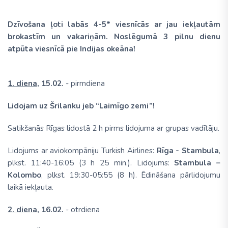
Dzīvošana ļoti labās 4-5* viesnīcās ar jau iekļautām
brokastīm un vakariņām. Noslēgumā 3 pilnu dienu
atpūta viesnīcā pie Indijas okeāna!
1. diena,
15.02.
- pirmdiena
Lidojam uz Šrilanku jeb “Laimīgo zemi”!
Satikšanās Rīgas lidostā 2 h pirms lidojuma ar grupas vadītāju.
Lidojums ar aviokompāniju Turkish Airlines:
Rīga - Stambula
,
plkst. 11:40-16:05 (3 h 25 min.). Lidojums:
Stambula –
Kolombo
, plkst. 19:30-05:55 (8 h). Ēdināšana pārlidojumu
laikā iekļauta.
2. diena,
16.02.
- otrdiena