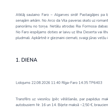
Atklāj saulaino Faro – Algarves sirdi! Pastaigājies pa
senajām arkām. No Arco da Vila paveras skats uz romanti
panorāmu no torņa. Netālu atrodas Ria Formosa dabas 
No Faro iespējams doties ar laivu uz Ilha Deserta vai Ilha 
pludmali. Apkārtnē ir gleznaini ciemati, svaigi jūras vel
1. DIENA
Lidojums 22.08.2026 11:40 Rīga-Faro 14:35 TP6403
Transfērs uz viesnīcu (pēc vēlēšanās, par papildus mak
autobusiem Nr. 16 un 14. Biļete maksā ~2,50 €, braucie