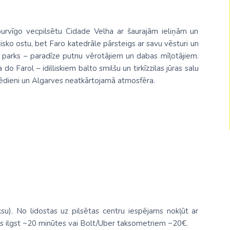
Malaizija
Nepāla
 burvīgo vecpilsētu Cidade Velha ar šaurajām ieliņām un
sko ostu, bet Faro katedrāle pārsteigs ar savu vēsturi un
Omāna
parks – paradīze putnu vērotājiem un dabas mīļotājiem.
Saūda Arābija
do Farol – idilliskiem balto smilšu un tirkīzzilas jūras salu
šu ēdieni un Algarves neatkārtojamā atmosfēra.
Singapūra
Šrilanka
Tadžikistāna
Taizeme
Uzbekistāna
Vjetnama
su). No lidostas uz pilsētas centru iespējams nokļūt ar
ns ilgst ~20 minūtes vai Bolt/Uber taksometriem ~20€.