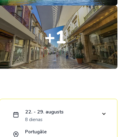
Kolumbija
Kostarika
+1
Meksika
Panama
Ielādējam piedāvājumu...
22. - 29. augusts
8 dienas
Portugāle