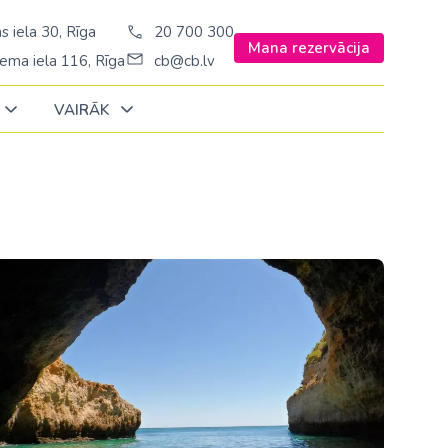
s iela 30, Rīga
20 700 300
Mana rezervācija
ema iela 116, Rīga
cb@cb.lv
VAIRĀK
Decembrī
Decembrī
Decembrī
Janvārī
Janvārī
Janvārī
Amerika
Amerika
Ungārija
Stambulā)
Argentīna
Vācija
š. Stambulā/
ASV
Zviedrija
ēš. Stambulā)
Brazīlija
sēš. Stambulā)
Dominikānas republika
Kanāda