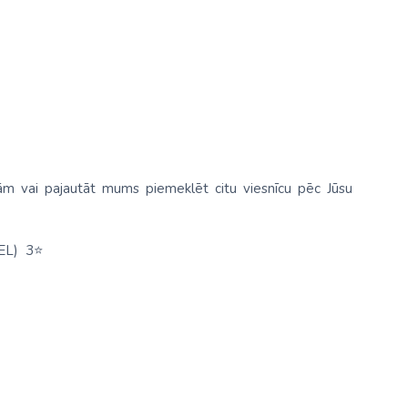
ām vai pajautāt mums piemeklēt citu viesnīcu pēc Jūsu
TEL)
3
⭐