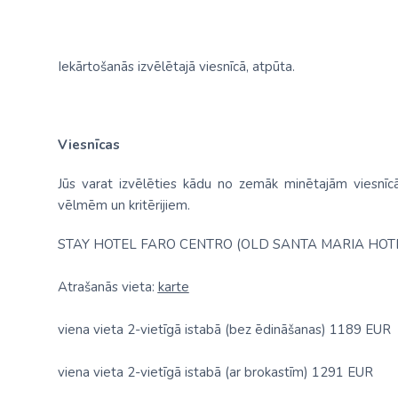
Iekārtošanās izvēlētajā viesnīcā, atpūta.
Viesnīcas
Jūs varat izvēlēties kādu no zemāk minētajām viesnīc
vēlmēm un kritērijiem.
STAY HOTEL FARO CENTRO (OLD SANTA MARIA HO
Atrašanās vieta:
karte
viena vieta 2-vietīgā istabā (bez ēdināšanas) 1189 EUR
viena vieta 2-vietīgā istabā (ar brokastīm) 1291 EUR