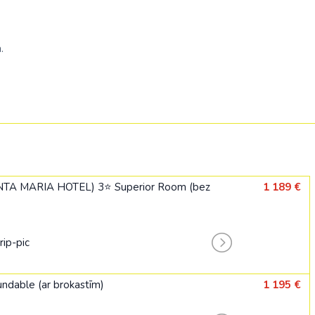
.
NTA MARIA HOTEL) 3⭐ Superior Room (bez
1 189 €
dable (ar brokastīm)
1 195 €