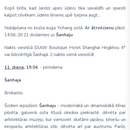
Kopš brīža, kad Jandzi upes ūdeņi tika savaldīti un spiesti
kalpot cilvēkam, ūdens līmenis upē turpina augt…
Nokāpšana no kruīza kuģa Yichang ostā.
Ar ātrvilcienu
plkst.
14:06-20:21 dodamies uz
Šanhaju
.
Nakts viesnīcā SSAW Boutique Hotel Shanghai Hngkhou 4*
vai līdzvērtīgā Šanhajā.
2 naktis vienā viesnīcā!
11. diena,
19.04.
- pirmdiena
Šanhaja
Brokastis.
Šodien iepazīsim
Šanhaju
- modernākā un dinamiskākā Ķīnas
pilsēta, galvenā osta Klusā okeāna piekrastē, dēvēta par
arhitektūras muzeju, kur vienuviet skatāmi japāņu, ķīniešu un
eiropiešu arhitektūras stili, dēvēta arī par austrumu Parīzi,