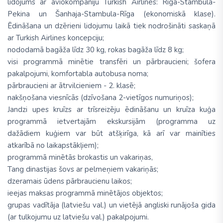
lidojums ar aviokompāniju Turkish Airlines: Rīga-Stambula-
Pekina un Šanhaja-Stambula-Rīga (ekonomiskā klase).
Ēdināšana un dzērieni lidojumu laikā tiek nodrošināti saskaņā
ar Turkish Airlines koncepciju;
nododamā bagāža līdz 30 kg, rokas bagāža līdz 8 kg;
visi programmā minētie transfēri un pārbraucieni; šofera
pakalpojumi, komfortabla autobusa noma;
pārbraucieni ar ātrvilcieniem - 2. klasē;
nakšņošana viesnīcās (dzīvošana 2-vietīgos numuriņos);
Jandzi upes kruīzs ar trīsreizēju ēdināšanu un kruīza kuģa
programmā ietvertajām ekskursijām (programma uz
dažādiem kuģiem var būt atšķirīga, kā arī var mainīties
atkarībā no laikapstākļiem);
programmā minētās brokastis un vakariņas,
Tang dinastijas šovs ar pelmeņiem vakariņās;
dzeramais ūdens pārbraucienu laikos;
ieejas maksas programmā minētājos objektos;
grupas vadītāja (latviešu val.) un vietējā angliski runājoša gida
(ar tulkojumu uz latviešu val.) pakalpojumi.