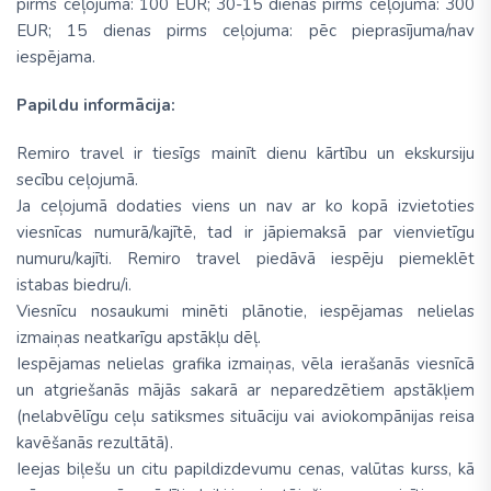
pirms ceļojuma: 100 EUR; 30-15 dienas pirms ceļojuma: 300
EUR; 15 dienas pirms ceļojuma: pēc pieprasījuma/nav
iespējama.
Papildu informācija:
Remiro travel ir tiesīgs mainīt dienu kārtību un ekskursiju
secību ceļojumā.
Ja ceļojumā dodaties viens un nav ar ko kopā izvietoties
viesnīcas numurā/kajītē, tad ir jāpiemaksā par vienvietīgu
numuru/kajīti. Remiro travel piedāvā iespēju piemeklēt
istabas biedru/i.
Viesnīcu nosaukumi minēti plānotie, iespējamas nelielas
izmaiņas neatkarīgu apstākļu dēļ.
Iespējamas nelielas grafika izmaiņas, vēla ierašanās viesnīcā
un atgriešanās mājās sakarā ar neparedzētiem apstākļiem
(nelabvēlīgu ceļu satiksmes situāciju vai aviokompānijas reisa
kavēšanās rezultātā).
Ieejas biļešu un citu papildizdevumu cenas, valūtas kurss, kā