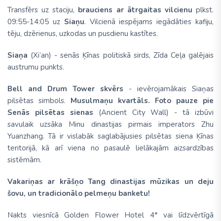
Transfērs uz staciju,
brauciens ar ātrgaitas vilcienu
plkst.
09:55-14:05 uz
Siaņu
.
Vilcienā iespējams iegādāties kafiju,
tēju, dzērienus, uzkodas un pusdienu kastītes.
Siaņa
(Xi’an) - senās Ķīnas politiskā sirds, Zīda Ceļa galējais
austrumu punkts.
Bell and Drum Tower skvērs
- ievērojamākais Siaņas
pilsētas simbols.
Musulmaņu kvartāls. Foto pauze pie
Senās pilsētas sienas
(Ancient City Wall) - tā izbūvi
savulaik uzsāka Minu dinastijas pirmais imperators Zhu
Yuanzhang. Tā ir vislabāk saglabājusies pilsētas siena Ķīnas
teritorijā, kā arī viena no pasaulē lielākajām aizsardzības
sistēmām.
Vakariņas ar krāšņo Tang dinastijas mūzikas un deju
šovu, un tradicionālo pelmeņu banketu!
Nakts viesnīcā Golden Flower Hotel 4* vai līdzvērtīgā