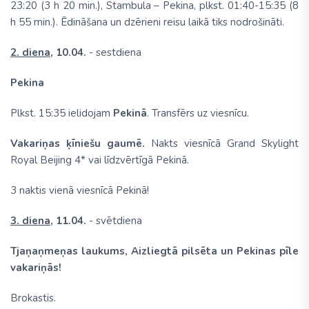
23:20 (3 h 20 min.), Stambula – Pekina, plkst. 01:40-15:35 (8
h 55 min.). Ēdināšana un dzērieni reisu laikā tiks nodrošināti.
2. diena,
10.04.
- sestdiena
Pekina
Plkst. 15:35 ielidojam
Pekinā
. Transfērs uz viesnīcu.
Vakariņas ķīniešu gaumē.
Nakts viesnīcā Grand Skylight
Royal Beijing 4* vai līdzvērtīgā Pekinā.
3 naktis vienā viesnīcā Pekinā!
3. diena,
11.04.
- svētdiena
Tjaņaņmeņas laukums, Aizliegtā pilsēta un Pekinas pīle
vakariņās!
Brokastis.