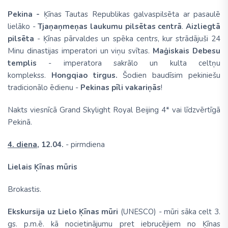
Pekina -
Ķīnas Tautas Republikas galvaspilsēta ar pasaulē
lielāko -
Tjaņaņmeņas laukumu pilsētas centrā
.
Aizliegtā
pilsēta
- Ķīnas pārvaldes un spēka centrs, kur strādājuši 24
Minu dinastijas imperatori un viņu svītas.
Maģiskais Debesu
templis
- imperatora sakrālo un kulta celtņu
komplekss.
Hongqiao tirgus.
Šodien baudīsim pekiniešu
tradicionālo ēdienu -
Pekinas pīli vakariņās
!
Nakts viesnīcā Grand Skylight Royal Beijing 4* vai līdzvērtīgā
Pekinā.
4. diena,
12.04.
- pirmdiena
Lielais Ķīnas mūris
Brokastis.
Ekskursija uz Lielo Ķīnas mūri
(UNESCO) - mūri sāka celt 3.
gs. p.m.ē. kā nocietinājumu pret iebrucējiem no Ķīnas