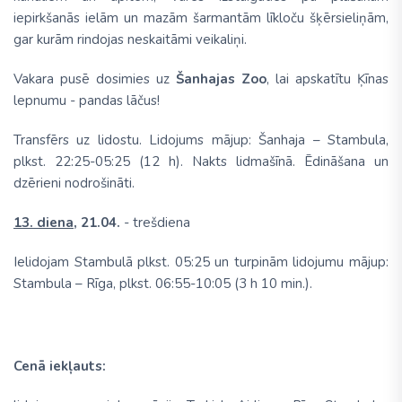
iepirkšanās ielām un mazām šarmantām līkloču šķērsieliņām,
gar kurām rindojas neskaitāmi veikaliņi.
Vakara pusē dosimies uz
Šanhajas Zoo
, lai apskatītu Ķīnas
lepnumu - pandas lāčus!
Transfērs uz lidostu. Lidojums mājup: Šanhaja – Stambula,
plkst. 22:25-05:25 (12 h). Nakts lidmašīnā. Ēdināšana un
dzērieni nodrošināti.
13. diena,
21.04.
- trešdiena
Ielidojam Stambulā plkst. 05:25 un turpinām lidojumu mājup:
Stambula – Rīga, plkst. 06:55-10:05 (3 h 10 min.).
Cenā iekļauts: