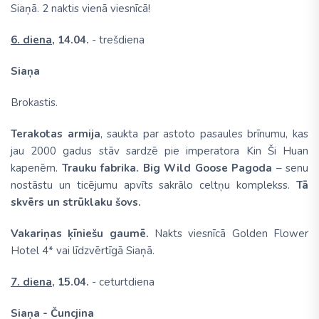
Siaņā.
2 naktis vienā viesnīcā!
6. diena,
14.04.
- trešdiena
Siaņa
Brokastis.
Terakotas armija
, saukta par astoto pasaules brīnumu, kas
jau 2000 gadus stāv sardzē pie imperatora Kin Ši Huan
kapenēm.
Trauku fabrika. Big Wild Goose Pagoda
– senu
nostāstu un ticējumu apvīts sakrālo celtņu komplekss.
Tā
skvērs un strūklaku šovs.
Vakariņas ķīniešu gaumē.
Nakts viesnīcā Golden Flower
Hotel 4* vai līdzvērtīgā Siaņā.
7. diena,
15.04.
- ceturtdiena
Siaņa - Čuncjina