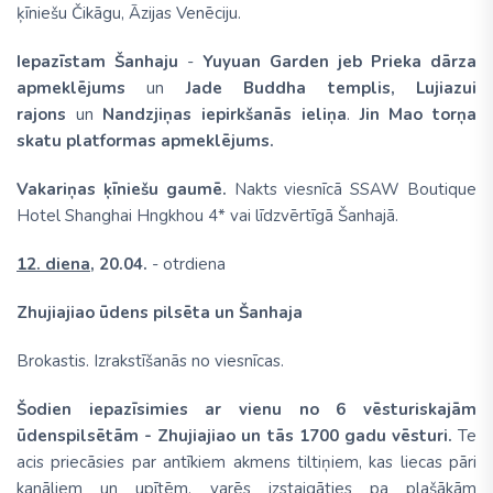
ķīniešu Čikāgu, Āzijas Venēciju.
Iepazīstam Šanhaju
-
Yuyuan Garden jeb Prieka dārza
apmeklējums
un
Jade Buddha templis, Lujiazui
rajons
un
Nandzjiņas iepirkšanās ieliņa
.
Jin Mao torņa
skatu platformas apmeklējums.
Vakariņas ķīniešu gaumē.
Nakts viesnīcā SSAW Boutique
Hotel Shanghai Hngkhou 4* vai līdzvērtīgā Šanhajā.
12. diena,
20.04.
- otrdiena
Zhujiajiao ūdens pilsēta un Šanhaja
Brokastis. Izrakstīšanās no viesnīcas.
Šodien iepazīsimies ar vienu no 6 vēsturiskajām
ūdenspilsētām - Zhujiajiao un tās 1700 gadu vēsturi.
Te
acis priecāsies par antīkiem akmens tiltiņiem, kas liecas pāri
kanāliem un upītēm, varēs izstaigāties pa plašākām