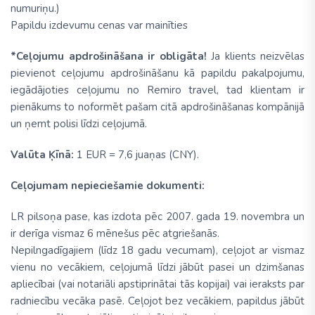
numuriņu.)
Papildu izdevumu cenas var mainīties
*Ceļojumu apdrošināšana ir obligāta!
Ja klients neizvēlas
pievienot ceļojumu apdrošināšanu kā papildu pakalpojumu,
iegādājoties ceļojumu no Remiro travel, tad klientam ir
pienākums to noformēt pašam citā apdrošināšanas kompānijā
un ņemt polisi līdzi ceļojumā.
Valūta Ķīnā:
1 EUR = 7,6 juaņas (CNY).
Ceļojumam nepieciešamie dokumenti:
LR pilsoņa pase, kas izdota pēc 2007. gada 19. novembra un
ir derīga vismaz 6 mēnešus pēc atgriešanās.
Nepilngadīgajiem (līdz 18 gadu vecumam), ceļojot ar vismaz
vienu no vecākiem, ceļojumā līdzi jābūt pasei un dzimšanas
apliecībai (vai notariāli apstiprinātai tās kopijai) vai ieraksts par
radniecību vecāka pasē. Ceļojot bez vecākiem, papildus jābūt