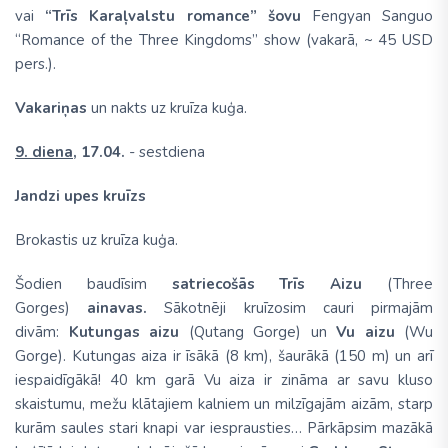
vai
“Trīs Karaļvalstu romance” šovu
Fengyan Sanguo
“Romance of the Three Kingdoms” show (vakarā, ~ 45 USD
pers.).
Vakariņas
un nakts uz kruīza kuģa.
9. diena,
17.04.
- sestdiena
Jandzi upes kruīzs
Brokastis uz kruīza kuģa.
Šodien baudīsim
satriecošās Trīs Aizu
(Three
Gorges)
ainavas.
Sākotnēji kruīzosim cauri pirmajām
divām:
Kutungas aizu
(Qutang Gorge) un
Vu aizu
(Wu
Gorge). Kutungas aiza ir īsākā (8 km), šaurākā (150 m) un arī
iespaidīgākā! 40 km garā Vu aiza ir zināma ar savu kluso
skaistumu, mežu klātajiem kalniem un milzīgajām aizām, starp
kurām saules stari knapi var iesprausties… Pārkāpsim mazākā