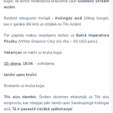
kuģītī, lai dotos relaksējošā braucienā cauri
Goddess Stream
aizām
.
Beidzot iekuģosim trešajā -
Ksilingas aizā
(Xiling Gorge),
kas ir garākā (66 km) un dziļākā no Trīs Aizām!
Par papildu maksu iespējams doties uz
Baltā Imperatora
Pilsētu
(White Emperor City) (no rīta, ~ 60 USD pers.).
Vakariņas
un nakts uz kruīza kuģa.
10. diena,
18.04.
- svētdiena
Jandzi upes kruīzs
Brokastis uz kruīza kuģa.
Trīs aizu dambis.
Šodien dosimies ekskursijā uz Trīs aizu
aizsprostu, kas stiepjas pāri Jandzi upei Sandoupingā Ksilingas
aizā.
Tā ir pasaulē lielākā spēkstacija!