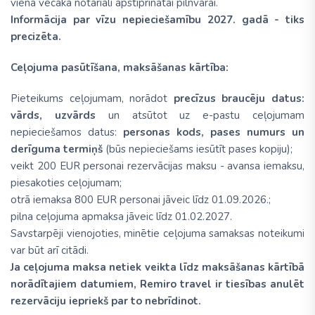
viena vecāka notariāli apstiprinātai pilnvarai.
Informācija par vīzu nepieciešamību 2027. gadā - tiks
precizēta.
Ceļojuma pasūtīšana, maksāšanas kārtība:
Pieteikums ceļojumam, norādot
precīzus braucēju datus:
vārds, uzvārds
un atsūtot uz e-pastu ceļojumam
nepieciešamos datus:
personas kods, pases numurs un
derīguma termiņš
(būs nepieciešams iesūtīt pases kopiju);
veikt 200 EUR personai rezervācijas maksu - avansa iemaksu,
piesakoties ceļojumam;
otrā iemaksa 800 EUR personai jāveic līdz 01.09.2026.;
pilna ceļojuma apmaksa jāveic līdz 01.02.2027.
Savstarpēji vienojoties, minētie ceļojuma samaksas noteikumi
var būt arī citādi.
Ja ceļojuma maksa netiek veikta līdz maksāšanas kārtībā
norādītajiem datumiem, Remiro travel ir tiesības anulēt
rezervāciju iepriekš par to nebrīdinot.