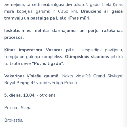
ziemeļiem, tā celtniecība ilgusi divi tūkstoši gadu! Lielā Ķīnas
mūra kopējais garums ir 6350 km.
Brauciens ar gaisa
tramvaju un pastaiga pa Lielo Ķīnas mūri.
Ieskatīsimies nefrīta darinājumu un pērļu ražošanas
procesos.
Ķīnas imperatoru Vasaras pils
- iespaidīgs paviljonu,
tempļu un galeriju komplekss.
Olimpiskais stadions
jeb kā
to tautā dēvē
“Putnu ligzda”
.
Vakariņas ķīniešu gaumē.
Nakts viesnīcā Grand Skylight
Royal Beijing 4* vai līdzvērtīgā Pekinā.
5. diena,
13.04.
- otrdiena
Pekina - Siaņa
Brokastis.