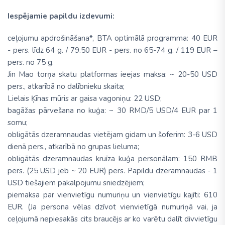
Iespējamie papildu izdevumi:
ceļojumu apdrošināšana*, BTA optimālā programma: 40 EUR
- pers. līdz 64 g. / 79.50 EUR - pers. no 65-74 g. / 119 EUR –
pers. no 75 g.
Jin Mao torņa skatu platformas ieejas maksa: ~ 20-50 USD
pers., atkarībā no dalībnieku skaita;
Lielais Ķīnas mūris ar gaisa vagoniņu: 22 USD;
bagāžas pārvešana no kuģa: ~ 30 RMD/5 USD/4 EUR par 1
somu;
obligātās dzeramnaudas vietējam gidam un šoferim: 3-6 USD
dienā pers., atkarībā no grupas lieluma;
obligātās dzeramnaudas kruīza kuģa personālam: 150 RMB
pers. (25 USD jeb ~ 20 EUR) pers. Papildu dzeramnaudas - 1
USD tiešajiem pakalpojumu sniedzējiem;
piemaksa par vienvietīgu numuriņu un vienvietīgu kajīti: 610
EUR. (Ja persona vēlas dzīvot vienvietīgā numuriņā vai, ja
ceļojumā nepiesakās cits braucējs ar ko varētu dalīt divvietīgu