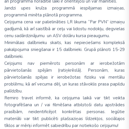
arī programmā norādītie laiki ir orientējoši un var mainīties.
Jandzi upes kruīza programmā iespējamas izmaiņas,
programmā minēta plānotā programma.
Ceļojuma cena var palielināties LR likuma “Par PVN” izmaiņu
gadījumā, kā arī saistībā ar ceļu vai lidostu nodokļu, degvielas
cenu sadārdzinājumu un ASV dolāru kursa pieaugumu.
Minimālais dalībnieku skaits, kas nepieciešams kompleksā
pakalpojuma sniegšanai ir 15 dalībnieki. Grupā plānoti 15-29
dalībnieki.
Ceļojums nav piemērots personām ar ierobežotām
pārvietošanās spējām (ratiņkrēslā). Personām, kuras
pārvietošanās spējas ir ierobežotas fizisku vai mentālu
problēmu, kā arī vecuma dēļ, un kuras stāvoklis prasa papildu
palīdzību.
Remiro travel informē, ka ceļojuma laikā var tikt veikta
fotografēšana un / vai filmēšana atbilstoši datu apstrādes
prasībām, neidentificējot konkrētas personas. Iegūtie
materiāli var tikt publicēti plašsaziņas līdzekļos, sociālajos
tīklos ar mērķi informēt sabiedrību par notiekošo ceļojumu!