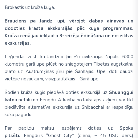
Brokastis uz kruīza kuģa.
Brauciens pa Jandzi upi, vērojot dabas ainavas un
dodoties krasta ekskursijās pēc kuģa programmas.
Kruīza cenā jau iekļauta 3-reizēja ēdināšana un noteiktas
ekskursijas.
Leģendas vēstī, ka Jandzi ir ķīniešu civilizācijas šūpulis. 6300
kilometru garā upe plūst no sniegotajiem Tibetas augstkalnu
plato uz Austrumķīnas jūru pie Šanhajas. Upei doti daudzi
vietējie nosaukumi, visizplatītākais - Garā upe.
Šodien kruīza kuģis piedāvā doties ekskursijā uz
Shuanggui
kalnu
netālu no Fengdu. Atkarībā no laika apstākļiem, var tikt
piedāvāta alternatīva ekskursija uz Shibaozhai ar iespaidīgu
koka pagodu.
Par papildu maksu iespējams doties uz
Spoku
pilsētu
Fengdu’s “Ghost City” (dienā, ~ 45 USD pers.)