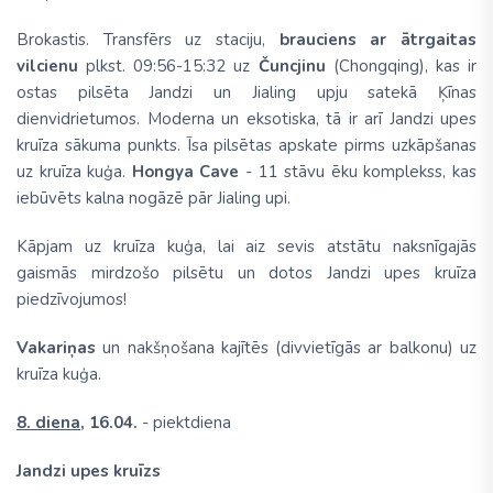
Brokastis. Transfērs uz staciju,
brauciens ar ātrgaitas
vilcienu
plkst. 09:56-15:32 uz
Čuncjinu
(Chongqing), kas ir
ostas pilsēta Jandzi un Jialing upju satekā Ķīnas
dienvidrietumos. Moderna un eksotiska, tā ir arī Jandzi upes
kruīza sākuma punkts. Īsa pilsētas apskate pirms uzkāpšanas
uz kruīza kuģa.
Hongya Cave
- 11 stāvu ēku komplekss, kas
iebūvēts kalna nogāzē pār Jialing upi.
Kāpjam uz kruīza kuģa, lai aiz sevis atstātu naksnīgajās
gaismās mirdzošo pilsētu un dotos Jandzi upes kruīza
piedzīvojumos!
Vakariņas
un nakšņošana kajītēs (divvietīgās ar balkonu) uz
kruīza kuģa.
8. diena,
16.04.
- piektdiena
Jandzi upes kruīzs