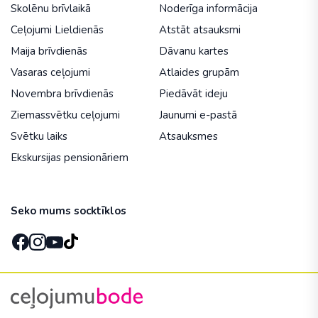
Skolēnu brīvlaikā
Noderīga informācija
Ceļojumi Lieldienās
Atstāt atsauksmi
Maija brīvdienās
Dāvanu kartes
Vasaras ceļojumi
Atlaides grupām
Novembra brīvdienās
Piedāvāt ideju
Ziemassvētku ceļojumi
Jaunumi e-pastā
Svētku laiks
Atsauksmes
Ekskursijas pensionāriem
Seko mums socktīklos