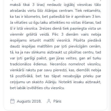
maksā tikai 3 liras) nedaudz izglābj viesnīcas tālo
atrašanās vietu līdz Alānijas centram. Tiek reklamēts,
ka tas ir kilometrs, bet patiesībā tie ir apmēram 3 km.
Ja vēlaties uz ilgu laiku atteikties no vistas ēšanas, tad
šī ir īstā viesnīca. 2reizes dienā tiek pasniegta vista un
vienmēr grilētā veidā. Pēc 3 dienām vairs nebija
iespējams ieturēt maltīti viesnīcā. Pilsēta piedāvā
daudz iespējas maltītēm par ļoti pievilcīgām cenām,
tā, ka ja nav slinkums aizbraukt uz pilsētas centru, tad
var ļoti garšīgi paēst, gan jūras veltes, gan arī turku
tradicionālos ēdienus. Necenšos nomelnot viesnīcu,
vienkārši rakstu par savu pieredzi, kas, diemžēl nebija
tā pozitīvākā, bet tas tāpat nesabojāja prieku par
ceļojumu un skaisto Alāniju. Noteikti iesaku aizbraukt,
bet labāk izvēlēties citu viesnīcu.
Augusts 2018,
Pāris