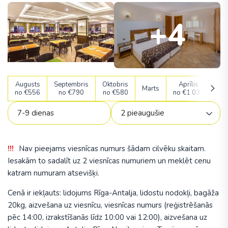
+4
Augusts
Septembris
Oktobris
Aprīlis
M
Marts
no €556
no €790
no €580
no €1 032
no
Nav pieejams viesnīcas numurs šādam cilvēku skaitam.
Iesakām to sadalīt uz 2 viesnīcas numuriem un meklēt cenu
katram numuram atsevišķi.
Cenā ir iekļauts: lidojums Rīga-Antalja, lidostu nodokļi, bagāža
20kg, aizvešana uz viesnīcu, viesnīcas numurs (reģistrēšanās
pēc 14:00, izrakstīšanās līdz 10:00 vai 12:00), aizvešana uz