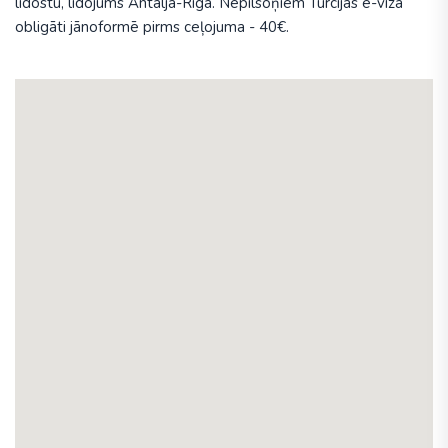
lidostu, lidojums Antalja-Rīga. Nepilsoņiem Turcijas e-vīza
obligāti jānoformē pirms ceļojuma - 40€.