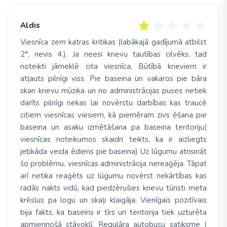
Aldis
Viesnīca zem katras kritikas (labākajā gadījumā atbilst
2*, nevis 4.). Ja neesi krievu tautības cilvēks, tad
noteikti jāmeklē cita viesnīca. Būtībā krieviem ir
atļauts pilnīgi viss. Pie baseina un vakaros pie bāra
skan krievu mūzika un no administrācijas puses netiek
darīts pilnīgi nekas lai novērstu darbības kas traucē
citiem viesnīcas viesiem, kā piemēram zivs ēšana pie
baseina un asaku izmētāšana pa baseina teritoriju(
viesnīcas noteikumos skaidri teikts, ka ir aizliegts
jebkāda veida ēdiens pie baseina) Uz lūgumu atrisināt
šo problēmu, viesnīcas administrācija nereaģēja. Tāpat
arī netika reaģēts uz lūgumu novērst nekārtības kas
radās nakts vidū, kad piedzērušies krievu tūristi meta
krēslus pa logu un skaļi klaigāja. Vienīgais pozitīvais
bija fakts, ka baseins ir tīrs un teritorija tiek uzturēta
apmierinošā stāvoklī. Regulāra autobusu satiksme (