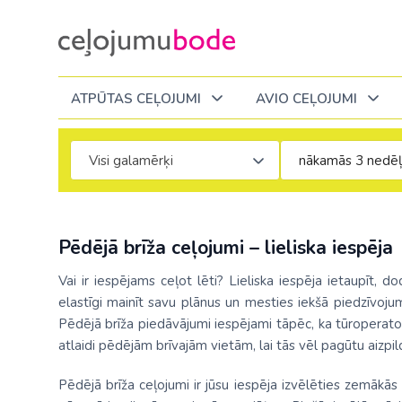
ATPŪTAS CEĻOJUMI
AVIO CEĻOJUMI
Visi galamērķi
Itālija
Degvielas piemaksa 2026
Tuvākajā laikā
Visi ceļojumi
Visi ceļojumi
Septembrī
Septembrī
Septembrī
Slēpošana Andorā
Noderīga informācija
Eiropa
Eiropa
Austrija
Itālija
Slēpošana Francijā
Ceļojumu bodes komanda
Pēdējā brīža ceļojumi – lieliska iespēja
Albānija
Albānija
Melnkalne
Kosova
Bulgārija
Slēpošana Itālijā
Atsauksmes
Latvija
Vai ir iespējams ceļot lēti? Lieliska iespēja ietaupīt, d
Bulgārija
Armēnija
No Kauņas: Turci
Lielbritānija
elastīgi mainīt savu plānus un mesties iekšā piedzīvoj
Slēpošana Itālijā no Viļņas
Vakances
Čehija
Lietuva
Pēdējā brīža piedāvājumi iespējami tāpēc, ka tūroperato
Grieķija: Korfu
Bosnija un Hercegovina
No Palangas: Tur
Malta
Slēpošana Červīnijā (Matterhorn)
Dāvanu kartes
atlaidi pēdējām brīvajām vietām, lai tās vēl pagūtu aizpild
Francija
Melnkal
Grieķija: Krēta
Bulgārija
No Viļņas: Krēta
Melnkalne
Blogs
Pēdējā brīža ceļojumi ir jūsu iespēja izvēlēties zemākās
Grieķija
Nīderla
Grieķija: Peloponesa
Čehija
No Viļņas: Turcij
Moldova