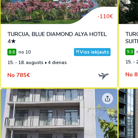
-110€
TURCIJA, BLUE DIAMOND ALYA HOTEL
TURC
4★
SUIT
9.3
n
8.6
no 10
Viss iekļauts
15. - 
15. - 18. augusts • 4 dienas
No 
No 785€