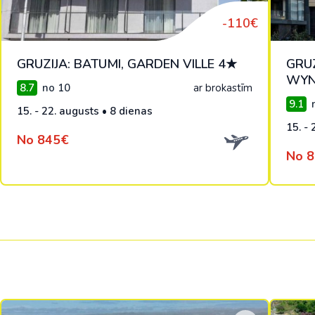
-110€
GRUZIJA: BATUMI, GARDEN VILLE 4★
GRUZ
WYN
8.7
no 10
ar brokastīm
9.1
n
15. - 22. augusts • 8 dienas
15. - 
No 845€
No 