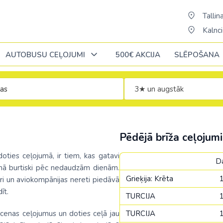
Tallina
Kalnci
AUTOBUSU CEĻOJUMI
500€ AKCIJA
SLĒPOŠANA
3★ un augstāk
Oktobrī
Oktobrī
Oktobrī
Novembrī
Novembrī
Novembrī
Āfrika
Āfrika
Āzija
Āzija
Portugāle
Pēdējā brīža ceļojumi
ĒĢIPTE: Hurgada
Alžīrija
Bali (pārsēš. 
AAE
Rumānija
odoties ceļojumā, ir tiem, kas gatavi
D
ja
ĒĢIPTE: Šarm el Šeiha
Dienvidāfrikas republika
Šrilanka /pārsē
Austrālija
umā burtiski pēc nedaudzām dienām.
Slovākija
Grieķija: Krēta
ri un aviokompānijas nereti piedāvā
cija
Kenija /c. Stambulu/
Ēģipte
Taizeme (pārs
Austrija
īt.
ne
Somija
TURCIJA
Maurīcija (pārsēš. Stambulā)
Etiopija
Vjetnama (pār
Azerbaidžāna
 cenas ceļojumus un doties ceļā jau
TURCIJA
nde
Spānija
a
No Palangas: Šarm el Šeiha
Kaboverde
Butāna