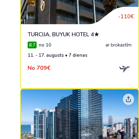
-110€
TURCIJA, BUYUK HOTEL 4★
8.7
no 10
ar brokastīm
11. - 17. augusts • 7 dienas
No 709€