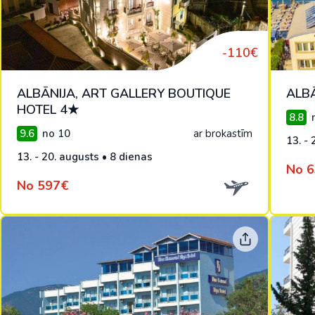
Malaizija
Nepāla
-110€
Omāna
ALBĀNIJA, ART GALLERY BOUTIQUE
ALB
Saūda Arābija
HOTEL 4★
8.8
n
Singapūra
9.6
no 10
ar brokastīm
13. - 
Šrilanka
13. - 20. augusts • 8 dienas
No 
Tadžikistāna
No 597€
Taizeme
Uzbekistāna
Vjetnama