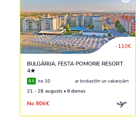
-110€
BULGĀRIJA, FESTA POMORIE RESORT
4★
8.5
no 10
ar brokastīm un vakariņām
21. - 28. augusts • 8 dienas
No 806€