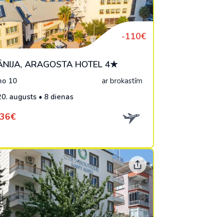
-110€
ĀNIJA, ARAGOSTA HOTEL 4★
o 10
ar brokastīm
20. augusts • 8 dienas
636€