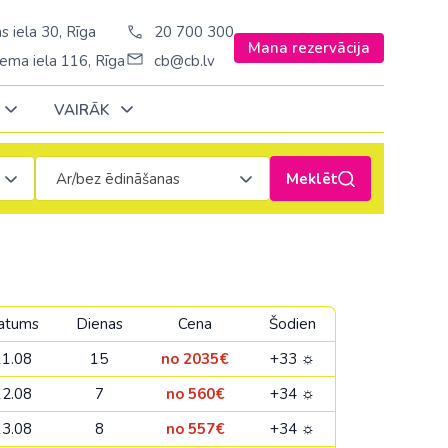
s iela 30, Rīga
20 700 300
Mana rezervācija
ema iela 116, Rīga
cb@cb.lv
VAIRĀK
Meklēt
Ar/bez ēdināšanas
Decembrī
Decembrī
Decembrī
Janvārī
Janvārī
Janvārī
Amerika
Amerika
Ungārija
Stambulā)
Argentīna
Vācija
atums
Dienas
Cena
Šodien
š. Stambulā/
ASV
Zviedrija
11.08
15
no 2035€
+33 ☼
ēš. Stambulā)
Brazīlija
12.08
7
no 560€
+34 ☼
sēš. Stambulā)
Dominikānas republika
13.08
8
no 557€
+34 ☼
Kanāda