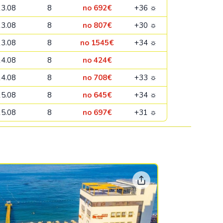
13.08
8
no 692€
+36 ☼
Kolumbija
13.08
8
no 807€
+30 ☼
Kostarika
13.08
8
no 1545€
+34 ☼
Meksika
14.08
8
no 424€
Panama
14.08
8
no 708€
+33 ☼
15.08
8
no 645€
+34 ☼
15.08
8
no 697€
+31 ☼