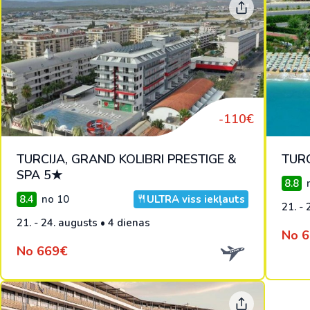
-110€
TURCIJA, GRAND KOLIBRI PRESTIGE &
TURC
SPA 5★
8.8
n
8.4
no 10
ULTRA viss iekļauts
21. - 
21. - 24. augusts • 4 dienas
No 
No 669€