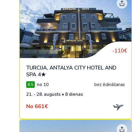
-110€
TURCIJA, ANTALYA CITY HOTEL AND
SPA 4★
8.5
no 10
bez ēdināšanas
21. - 28. augusts • 8 dienas
No 661€