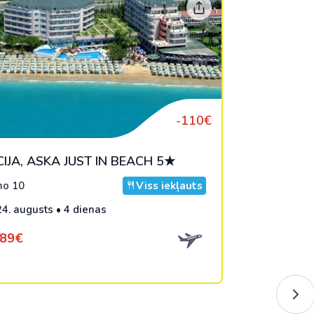
-110€
IJA, ASKA JUST IN BEACH 5★
o 10
Viss iekļauts
24. augusts • 4 dienas
689€