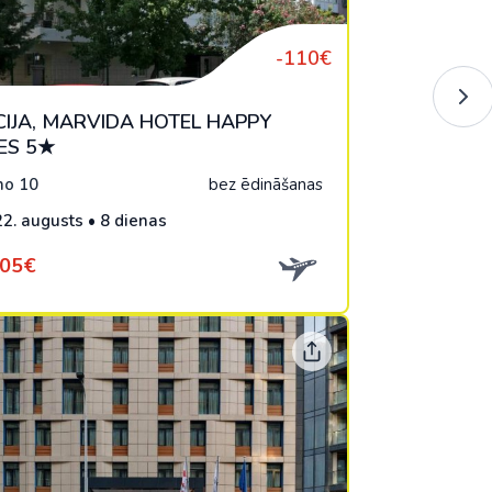
-110€
IJA, MARVIDA HOTEL HAPPY
ES 5★
o 10
bez ēdināšanas
22. augusts • 8 dienas
805€