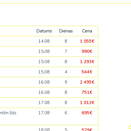
Datums
Dienas
Cena
14.08
8
1 055€
15.08
7
990€
15.08
8
1 293€
15.08
4
544€
16.08
9
2 495€
16.08
8
751€
17.08
8
1 013€
ntīm līdz
17.08
6
695€
18.08
5
529€