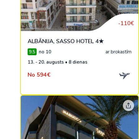
-110€
ALBĀNIJA, SASSO HOTEL 4★
9.5
no 10
ar brokastīm
13. - 20. augusts • 8 dienas
No 594€