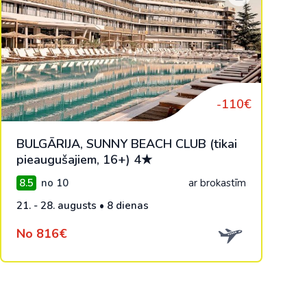
-110€
BULGĀRIJA, SUNNY BEACH CLUB (tikai
pieaugušajiem, 16+) 4★
8.5
no 10
ar brokastīm
21. - 28. augusts • 8 dienas
No 816€