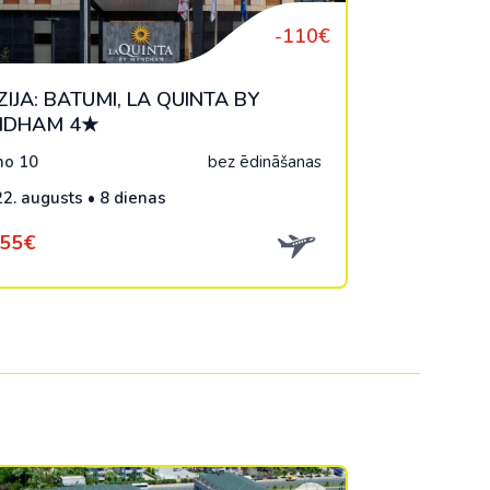
-110€
IJA: BATUMI, LA QUINTA BY
DHAM 4★
o 10
bez ēdināšanas
22. augusts • 8 dienas
855€