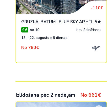
-110€
GRUZIJA: BATUMI, BLUE SKY AP.HTL 5★
9.6
no 10
bez ēdināšanas
15. - 22. augusts • 8 dienas
No 780€
Izlidošana pēc 2 nedēļām
No 661€