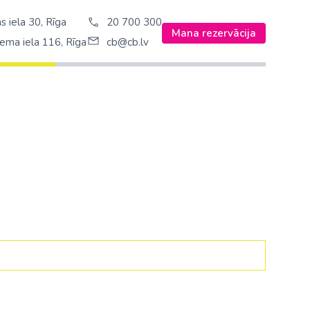
s iela 30, Rīga
20 700 300
Mana rezervācija
ema iela 116, Rīga
cb@cb.lv