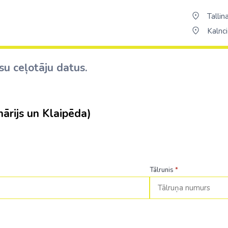
Tallina
Kalnci
su ceļotāju datus.
nārijs un Klaipēda)
Tālrunis
*