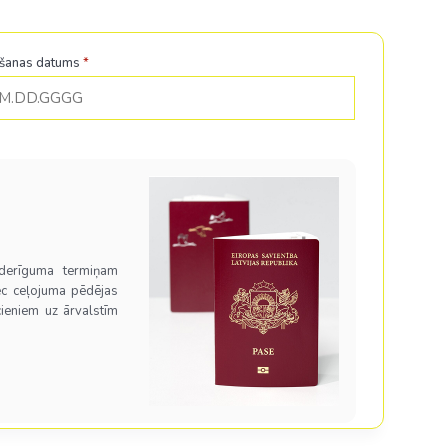
šanas datums
*
 derīguma termiņam
c ceļojuma pēdējas
cieniem uz ārvalstīm