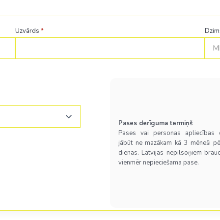
Uzvārds
*
Dzim
Pases derīguma termiņš
Pases vai personas apliecības
jābūt ne mazākam kā 3 mēneši pē
dienas. Latvijas nepilsoņiem brau
vienmēr nepieciešama pase.