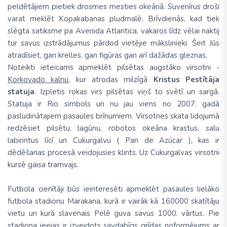
peldētājiem pietiek drosmes mesties okeānā. Suvenīrus droši
varat meklēt Kopakabanas pludmalē. Brīvdienās, kad tiek
slēgta satiksme pa Avenida Atlantica, vakaros līdz vēlai naktij
tur savus izstrādājumus pārdod vietējie mākslinieki. Šeit Jūs
atradīsiet, gan krelles, gan figūras gan arī dažādas gleznas.
Noteikti ieteicams apmeklēt pilsētas augstāko virsotni -
Korkovado kalnu
, kur atrodas milzīgā
Kristus Pestītāja
statuja
. Izpletis rokas virs pilsētas viņš to svētī un sargā.
Statuja ir Rio simbols un nu jau viens no 2007. gadā
pasludinātajiem pasaules brīnumiem. Virsotnes skata lidojumā
redzēsiet pilsētu, lagūnu, robotos okeāna krastus, salu
labirintus līcī un Cukurgalvu ( Pan de Azúcar ), kas ir
dēdēšanas procesā veidojusies klints. Uz Cukurgalvas virsotni
kursē gaisa tramvajs.
Futbola cienītāji būs ieinteresēti apmeklēt pasaules lielāko
futbola stadionu Marakana, kurā ir vairāk kā 160000 skatītāju
vietu un kurā slavenais Pelē guva savus 1000. vārtus. Pie
stadiona ieejas ir izveidots savdabīgs grīdas noformējums ar