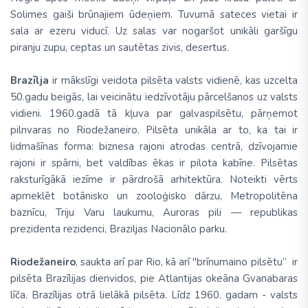
Solimes gaiši brūnajiem ūdeņiem. Tuvumā sateces vietai ir
sala ar ezeru viducī. Uz salas var nogaršot unikāli garšīgu
piranju zupu, ceptas un sautētas zivis, desertus.
Brazīlja
ir mākslīgi veidota pilsēta valsts vidienē, kas uzcelta
50.gadu beigās, lai veicinātu iedzīvotāju pārcelšanos uz valsts
vidieni. 1960.gadā tā kļuva par galvaspilsētu, pārņemot
pilnvaras no Riodežaneiro. Pilsēta unikāla ar to, ka tai ir
lidmašīnas forma: biznesa rajoni atrodas centrā, dzīvojamie
rajoni ir spārni, bet valdības ēkas ir pilota kabīne. Pilsētas
raksturīgākā iezīme ir pārdrošā arhitektūra. Noteikti vērts
apmeklēt botānisko un zooloģisko dārzu, Metropolitēna
baznīcu, Triju Varu laukumu, Auroras pili — republikas
prezidenta rezidenci, Braziljas Nacionālo parku.
Riodežaneiro
, saukta arī par Rio, kā arī "brīnumaino pilsētu” ir
pilsēta Brazīlijas dienvidos, pie Atlantijas okeāna Gvanabaras
līča. Brazīlijas otrā lielākā pilsēta. Līdz 1960. gadam - valsts