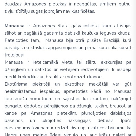
daudzas Amazones pietekas ir neapgūtas, simtiem putnu,
zivju, zīdītāju sugas joprojām nav klasificētas.
Manausa
ir Amazones štata galvaspilsēta, kura attīstījās
sākot ar pagājušā gadsimta dabiskā kaučuka ieguves drudzi.
Pateicoties tam, Manausa bija otrā pilsēta Brazīlijā, kurā
parādījās elektriskais apgaismojums un pirmā, kurā sāka kursēt
trolejbusi.
Manausa ir ieteicamākā vieta, lai sāktu ekskursijas pa
džungļiem un satiktos ar vietējiem iedzīvotājiem. Ir iespēja
medīt krokodilus un braukt ar motorizētu kanoe.
Ekotūrisma piekritēji un eksotikas meklētāji var gūt
neaizmirstamus iespaidus, apmetoties kādā no Manusas
lietusmežu nometnēm un sajusties kā skautam, nakšņojot
bungalo, dodoties pārgājienos pa džungļu takām, braucot ar
kanoe pa Amazones pietekām, plunčājoties dabiskajos
baseinos, un lūkojoties naksnīgajās debesīs. Īpašs
pārsteigums ikvienam ir redzēt divu upju sateces brīnumu: kā
Negru upes melnie ūdeņi virpuļo un jauc krāsu paleti ar