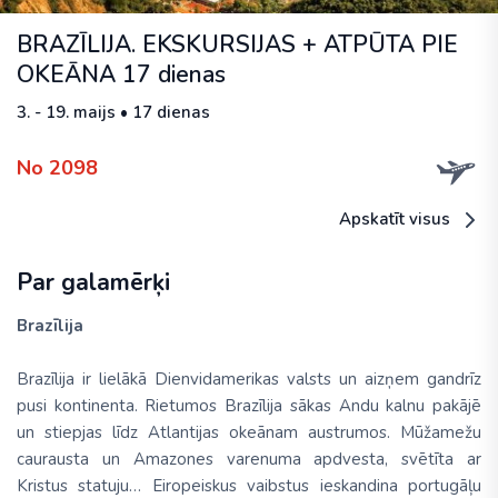
BRAZĪLIJA. EKSKURSIJAS + ATPŪTA PIE
OKEĀNA 17 dienas
3. - 19. maijs • 17 dienas
No 2098
Apskatīt visus
Par galamērķi
Brazīlija
Brazīlija ir lielākā Dienvidamerikas valsts un aizņem gandrīz
pusi kontinenta. Rietumos Brazīlija sākas Andu kalnu pakājē
un stiepjas līdz Atlantijas okeānam austrumos. Mūžamežu
caurausta un Amazones varenuma apdvesta, svētīta ar
Kristus statuju… Eiropeiskus vaibstus ieskandina portugāļu