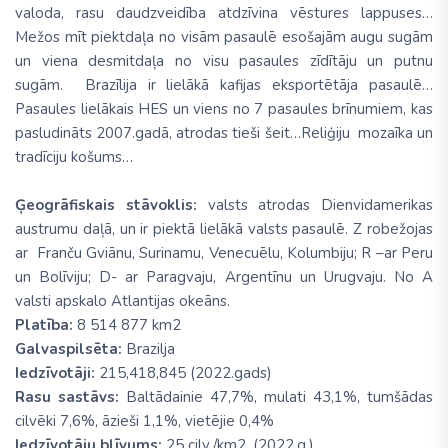
valoda, rasu daudzveidība atdzīvina vēstures lappuses…
Mežos mīt piektdaļa no visām pasaulē esošajām augu sugām
un viena desmitdaļa no visu pasaules zīdītāju un putnu
sugām. Brazīlija ir lielākā kafijas eksportētāja pasaulē…
Pasaules lielākais HES un viens no 7 pasaules brīnumiem, kas
pasludināts 2007.gadā, atrodas tieši šeit…Reliģiju mozaīka un
tradīciju košums…
Ģeogrāfiskais stāvoklis:
valsts atrodas Dienvidamerikas
austrumu daļā, un ir piektā lielākā valsts pasaulē. Z robežojas
ar Franču Gviānu, Surinamu, Venecuēlu, Kolumbiju; R –ar Peru
un Bolīviju; D- ar Paragvaju, Argentīnu un Urugvaju. No A
valsti apskalo Atlantijas okeāns.
Platība:
8 514 877 km2
Galvaspilsēta:
Brazilja
Iedzīvotāji:
215,418,845 (2022.gads)
Rasu sastāvs:
Baltādainie 47,7%, mulati 43,1%, tumšādas
cilvēki 7,6%, āzieši 1,1%, vietējie 0,4%
Iedzīvotāju blīvums:
25 cilv./km2. (2022.g.)