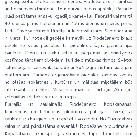
galvaspilsēta. Izteikts tūrisma centrs. Riodežaneiro ir sambas
un bosanovas dzimtene. Te ir burvīgi dabas apstākļi. Pasaulē
plaši pazīstama ar savu ikgadējo karnevālu. Februārī vai martā
40 dienas pirms Lieldienām un četras dienas un naktis pirms
Lielā Gavēņa sākuma Brazīlijā ir karnevālu laiks. Sambadroma
ir vieta , kur notiek ikgadējie karnevāli Uz Riodežaneiro brauc
cilvēki no visas pasaules, lai piedalītos šajās grandiozajās
svinībās. Dienu un nakti ielas ir pārpilnas ar brīnišķīgos
kostīmos tērptiem cilvēkiem, kuri dejo mūzikas ritmos. Svētku
kulminācija ir karnevāla parāde ar koši izgreznotām kustīgām
platformām. Parādes organizēšanā piedalās sambas skolas
no plašas apkārtnes . Kultūras un mākslas mīļotājiem būs
interesanti apmeklēt Mūsdienu mākslas, Indiāņu, Akmeņu,
koloniālās arhitektūras u.c. muzejus.
Plašajās un saulainajās Riodežaneiro Kopakabanas,
Ipanemnas un Lebnonas pludmalēs pulcējas cilvēki, lai
satiktos ar draugiem un uzspēlētu volejbolu. No Cukurgalvas
kalna ir labi pārskatāma slavenākā Riodežaneiro pludmale -
Kopakabana. Te ir spēcīgas straumes, tāpēc tikai lieliskiem