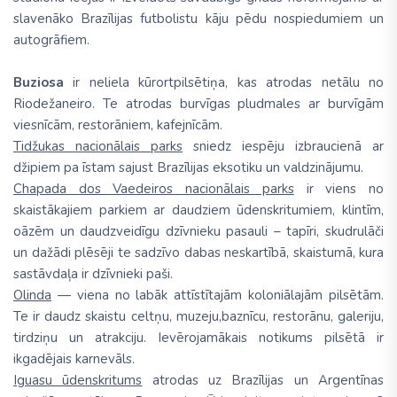
slavenāko Brazīlijas futbolistu kāju pēdu nospiedumiem un
autogrāfiem.
Buziosa
ir neliela kūrortpilsētiņa, kas atrodas netālu no
Riodežaneiro. Te atrodas burvīgas pludmales ar burvīgām
viesnīcām, restorāniem, kafejnīcām.
Tidžukas nacionālais parks
sniedz iespēju izbraucienā ar
džipiem pa īstam sajust Brazīlijas eksotiku un valdzinājumu.
Chapada dos Vaedeiros nacionālais parks
ir viens no
skaistākajiem parkiem ar daudziem ūdenskritumiem, klintīm,
oāzēm un daudzveidīgu dzīvnieku pasauli – tapīri, skudrulāči
un dažādi plēsēji te sadzīvo dabas neskartībā, skaistumā, kura
sastāvdaļa ir dzīvnieki paši.
Olinda
— viena no labāk attīstītajām koloniālajām pilsētām.
Te ir daudz skaistu celtņu, muzeju,baznīcu, restorānu, galeriju,
tirdziņu un atrakciju. Ievērojamākais notikums pilsētā ir
ikgadējais karnevāls.
Iguasu ūdenskritums
atrodas uz Brazīlijas un Argentīnas