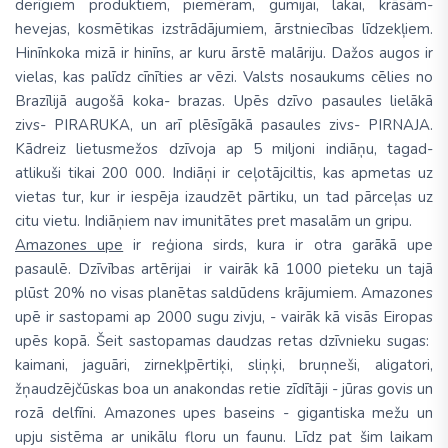
derīgiem produktiem, piemēram, gumijai, lakai, krāsām-
hevejas, kosmētikas izstrādājumiem, ārstniecības līdzekļiem.
Hinīnkoka mizā ir hinīns, ar kuru ārstē malāriju. Dažos augos ir
vielas, kas palīdz cīnīties ar vēzi. Valsts nosaukums cēlies no
Brazīlijā augošā koka- brazas. Upēs dzīvo pasaules lielākā
zivs- PIRARUKA, un arī plēsīgākā pasaules zivs- PIRNAJA.
Kādreiz lietusmežos dzīvoja ap 5 miljoni indiāņu, tagad-
atlikuši tikai 200 000. Indiāņi ir ceļotājciltis, kas apmetas uz
vietas tur, kur ir iespēja izaudzēt pārtiku, un tad pārceļas uz
citu vietu. Indiāņiem nav imunitātes pret masalām un gripu.
Amazones upe
ir reģiona sirds, kura ir otra garākā upe
pasaulē. Dzīvības artērijai ir vairāk kā 1000 pieteku un tajā
plūst 20% no visas planētas saldūdens krājumiem. Amazones
upē ir sastopami ap 2000 sugu zivju, - vairāk kā visās Eiropas
upēs kopā. Šeit sastopamas daudzas retas dzīvnieku sugas:
kaimani, jaguāri, zirnekļpērtiķi, sliņķi, bruņneši, aligatori,
žņaudzējčūskas boa un anakondas retie zīdītāji - jūras govis un
rozā delfīni. Amazones upes baseins - gigantiska mežu un
upju sistēma ar unikālu floru un faunu. Līdz pat šim laikam