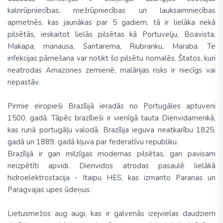
kalnrūpniecības, mežrūpniecības un lauksaimniecības
apmetnēs, kas jaunākas par 5 gadiem, tā ir lielāka nekā
pilsētās, ieskaitot lielās pilsētas kā Portuvelju, Boavista,
Makapa, manausa, Santarema, Riubranku, Maraba. Te
infekcijas pārnešana var notikt šo pilsētu nomalēs. Štatos, kuri
neatrodas Amazones zemienē, malārijas risks ir niecīgs vai
nepastāv.
Pirmie eiropieši Brazīlijā ieradās no Portugāles aptuveni
1500. gadā. Tāpēc brazīlieši ir vienīgā tauta Dienvidamerikā,
kas runā portugāļu valodā. Brazīlija ieguva neatkarību 1825.
gadā un 1889. gadā kļuva par federatīvu republiku.
Brazīlijā ir gan milzīgas modernas pilsētas, gan pavisam
neizpētīti apvidi. Dienvidos atrodas pasaulē lielākā
hidroelektro­stacija - Itaipu HES, kas izmanto Paranas un
Paragvajas upes ūdeņus.
Lietusmežos aug augi, kas ir galvenās izejvielas daudziem