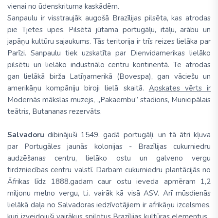
vienai no ūdenskrituma kaskādēm.
Sanpaulu ir visstraujāk augošā Brazīlijas pilsēta, kas atrodas
pie Tjetes upes. Pilsētā jūtama portugāļu, itāļu, arābu un
japāņu kultūru sajaukums. Tās teritorija ir trīs reizes lielāka par
Parīzi. Sanpaulu tiek uzskatīta par Dienvidamerikas lielāko
pilsētu un lielāko industriālo centru kontinentā. Te atrodas
gan lielākā birža Latīņamerikā (Bovespa), gan vāciešu un
amerikāņu kompāniju biroji lielā skaitā.
Apskates vērts ir
Modernās mākslas muzejs, „Pakaembu” stadions, Municipālais
teātris, Butananas rezervāts.
Salvadoru
dibinājuši 1549. gadā portugāļi, un tā ātri kļuva
par Portugāles jaunās kolonijas - Brazīlijas cukurniedru
audzēšanas centru, lielāko ostu un galveno vergu
tirdzniecības centru valstī. Darbam cukurniedru plantācijās no
Āfrikas līdz 1888.gadam caur ostu ieveda apmēram 1,2
miljonu melno vergu, t.i. vairāk kā visā ASV. Arī mūsdienās
lielākā daļa no Salvadoras iedzīvotājiem ir afrikāņu izcelsmes,
kuri izveidojuši vairākus spilgtus Brazīlijas kultūras elementus.