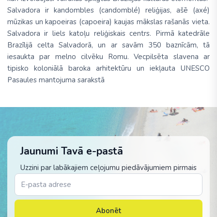
Salvadora ir kandombles (candomblé) reliģijas, ašē (axé)
mūzikas un kapoeiras (capoeira) kaujas mākslas rašanās vieta.
Salvadora ir liels katoļu reliģiskais centrs. Pirmā katedrāle
Brazīlijā celta Salvadorā, un ar savām 350 baznīcām, tā
iesaukta par melno cilvēku Romu. Vecpilsēta slavena ar
tipisko koloniālā baroka arhitektūru un iekļauta UNESCO
Pasaules mantojuma sarakstā
Jaunumi Tavā e-pastā
Uzzini par labākajiem ceļojumu piedāvājumiem pirmais
Abonēt