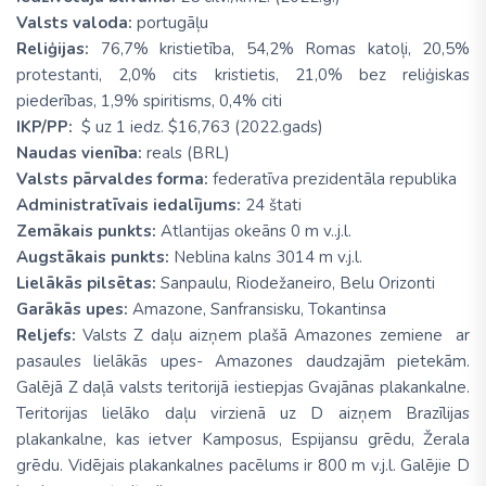
Valsts valoda:
portugāļu
Reliģijas:
76,7% kristietība, 54,2% Romas katoļi, 20,5%
protestanti, 2,0% cits kristietis, 21,0% bez reliģiskas
piederības, 1,9% spiritisms, 0,4% citi
IKP/PP:
$ uz 1 iedz. $16,763 (2022.gads)
Naudas vienība:
reals (BRL)
Valsts pārvaldes forma:
federatīva prezidentāla republika
Administratīvais iedalījums:
24 štati
Zemākais punkts:
Atlantijas okeāns 0 m v..j.l.
Augstākais punkts:
Neblina kalns 3014 m v.j.l.
Lielākās pilsētas:
Sanpaulu, Riodežaneiro, Belu Orizonti
Garākās upes:
Amazone, Sanfransisku, Tokantinsa
Reljefs:
Valsts Z daļu aizņem plašā Amazones zemiene ar
pasaules lielākās upes- Amazones daudzajām pietekām.
Galējā Z daļā valsts teritorijā iestiepjas Gvajānas plakankalne.
Teritorijas lielāko daļu virzienā uz D aizņem Brazīlijas
plakankalne, kas ietver Kamposus, Espijansu grēdu, Žerala
grēdu. Vidējais plakankalnes pacēlums ir 800 m v.j.l. Galējie D