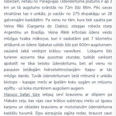
robežām, netālu no Paragvajas. Ūdenskrituma platums ir ap 3
km un tā augstums svārstās no 72m līdz 86m. Pēc savas
struktūras tas ir unikāls, jo sastāv no 275 divpakāpju un 28
galvenajām kaskādēm. Pa vienu no tām, kura tiek saukta par
Velna Rīkli (Garganta do Diablo), stiepjas robeža starp
Argentīnu un Brazīliju. Velna Rīklē krītošais ūdens veido
milzīgus tvaika mākoņus, kuri ir saskatāmi pat 7 kilometru
attālumā un ūdens šļakatas uzlido līdz pat 600m augstumam,
saulainā laikā veidojot krāšņu varavīksni. Lidojums līdz
turienei aizņems tikai pusotras stundas, turklāt varēsiet
apskatīt ne tikai lielisko ūdenskritumu, bet arī vienu no
pasaules lielākajām hidroelektrostacijām- Itaipu- ar tās
milzīgo dambi. Tuvāk ūdenskritumam lielā mitrumā ir unikāls
biotops - kupajas mežs ar īpašām koku sugām un milzumu
epifītu - uz koka stumbriem augošiem augiem.
Macuco Safari tūre
iekļauj sevī braucienu ar džipiem pa
Makuko ceļu, kas vijas caur krāšņo subtropu mežu uz Iguasu
kanjonu un izklaides braucienu ar motorlaivām ūdenskrituma
kaskāžu tuvumā. Elpu aizraujoša sajūta rodas, braucot cauri