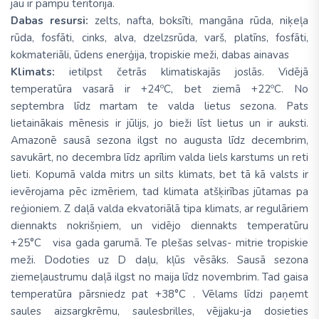
jau ir pampu teritorija.
Dabas resursi:
zelts, nafta, boksīti, mangāna rūda, niķeļa
rūda, fosfāti, cinks, alva, dzelzsrūda, varš, platīns, fosfāti,
kokmateriāli, ūdens enerģija, tropiskie meži, dabas ainavas
Klimats:
ietilpst četrās klimatiskajās joslās. Vidējā
temperatūra vasarā ir +24ºC, bet ziemā +22ºC. No
septembra līdz martam te valda lietus sezona. Pats
lietainākais mēnesis ir jūlijs, jo bieži līst lietus un ir auksti.
Amazonē sausā sezona ilgst no augusta līdz decembrim,
savukārt, no decembra līdz aprīlim valda liels karstums un reti
lieti. Kopumā valda mitrs un silts klimats, bet tā kā valsts ir
ievērojama pēc izmēriem, tad klimata atšķirības jūtamas pa
reģioniem. Z daļā valda ekvatoriālā tipa klimats, ar regulāriem
diennakts nokrišņiem, un vidējo diennakts temperatūru
+25°C visa gada garumā. Te plešas selvas- mitrie tropiskie
meži. Dodoties uz D daļu, kļūs vēsāks. Sausā sezona
ziemeļaustrumu daļā ilgst no maija līdz novembrim. Tad gaisa
temperatūra pārsniedz pat +38°C . Vēlams līdzi paņemt
saules aizsargkrēmu, saulesbrilles, vējjaku-ja dosieties