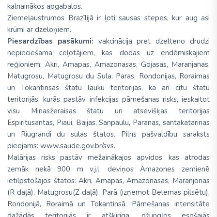
kalnainākos apgabalos.
Ziemeļaustrumos Brazīlijā ir ļoti sausas stepes, kur aug asi
krūmi ar dzeloņiem.
Piesardzības pasākumi:
vakcinācija pret dzelteno drudzi
nepieciešama ceļotājiem, kas dodas uz endēmiskajiem
reģioniem: Akri, Amapas, Amazonasas, Gojasas, Maranjanas,
Matugrosu, Matugrosu du Sula, Paras, Rondonijas, Roraimas
un Tokantinsas štatu lauku teritorijās, kā arī citu štatu
teritorijās, kurās pastāv infekcijas pārnešanas risks, ieskaitot
visu Minasžeraisas štatu un atsevišķas teritorijas
Espiritusantas, Piaui, Baijas, Sanpaulu, Paranas, santakatarinas
un Riugrandi du sulas štatos. Pilns pašvaldību saraksts
pieejams: www.saude.gov.br/svs.
Malārijas risks pastāv mežainākajos apvidos, kas atrodas
zemāk nekā 900 m v.j.l. deviņos Amazones zemienē
ietilpstošajos štatos: Akri, Amapas, Amazonasas, Maranjonas
(R daļā), Matugrosu(Z daļā), Parā (izņemot Belemas pilsētu),
Rondonijā, Roraimā un Tokantinsā. Pārnešanas intensitāte
dažādās teritorijās ir atšķirīga: džungļos esošajās