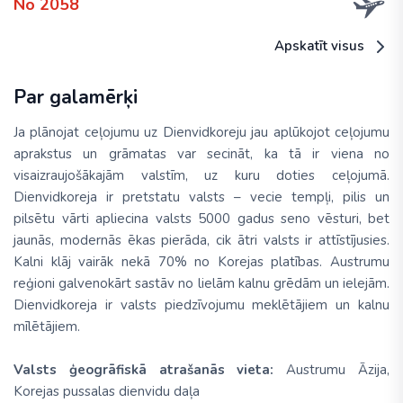
No 2058
Apskatīt visus
Par galamērķi
Ja plānojat ceļojumu uz Dienvidkoreju jau aplūkojot ceļojumu
aprakstus un grāmatas var secināt, ka tā ir viena no
visaizraujošākajām valstīm, uz kuru doties ceļojumā.
Dienvidkoreja ir pretstatu valsts – vecie tempļi, pilis un
pilsētu vārti apliecina valsts 5000 gadus seno vēsturi, bet
jaunās, modernās ēkas pierāda, cik ātri valsts ir attīstījusies.
Kalni klāj vairāk nekā 70% no Korejas platības. Austrumu
reģioni galvenokārt sastāv no lielām kalnu grēdām un ielejām.
Dienvidkoreja ir valsts piedzīvojumu meklētājiem un kalnu
mīlētājiem.
Valsts ģeogrāfiskā atrašanās vieta:
Austrumu Āzija,
Korejas pussalas dienvidu daļa