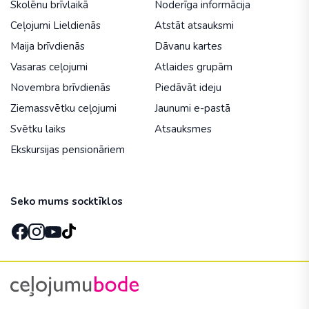
Skolēnu brīvlaikā
Noderīga informācija
Ceļojumi Lieldienās
Atstāt atsauksmi
Maija brīvdienās
Dāvanu kartes
Vasaras ceļojumi
Atlaides grupām
Novembra brīvdienās
Piedāvāt ideju
Ziemassvētku ceļojumi
Jaunumi e-pastā
Svētku laiks
Atsauksmes
Ekskursijas pensionāriem
Seko mums socktīklos