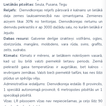
Lielākās pilsētas:
Seula, Pusana, Tegu
Reljefs:
Dienvidkorejas reljefs pārsvarā ir kalnains un lielākā
daļa zemes lauksaimniecībā nav izmantojama. Zemienes
aizņem tikai 30% no teritorijas. Dienvidkorejas rietumu un
dienvidu piekrastēs ir ap 3000 dažādu salu, no kurām lielākā ir
Jejudo.
Dabas resursi:
Galvenie derīgie izrakteņi: volfrāms, ogles,
dzelzsrūda, mangāns, molibdens, vara rūda, svins, grafīts,
zelts, sudrabs.
Klimats:
Klimats ir mērens, ar lielākiem nokrišņiem vasarā,
kad uz īsu brīdi valsti piemeklē lietavu periods. Ziemā
piekrastē gaisa temperatūras ir augstākas, bet kalnos -
ievērojami zemākas. Valsti bieži piemeklē taifūni, kas nes līdzi
plūdus un spēcīgu vēju.
Administratīvai iedalījums: Dienvidkoreja iedalās 8 provincēs,
1 speciālā autonomajā provincē, 6 metropoles pilsētās un 1
speciālajā pilsētā.
Vīzas: LR pilsoņiem vīzas nav nepieciešamas, ja ceļo līdz 90