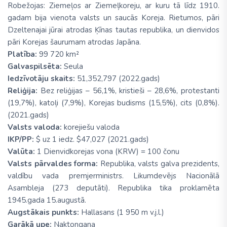
Robežojas: Ziemeļos ar Ziemeļkoreju, ar kuru tā līdz 1910.
gadam bija vienota valsts un saucās Koreja. Rietumos, pāri
Dzeltenajai jūrai atrodas Ķīnas tautas republika, un dienvidos
pāri Korejas šaurumam atrodas Japāna.
Platība:
99 720 km²
Galvaspilsēta:
Seula
Iedzīvotāju skaits:
51,352,797 (2022.gads)
Reliģija:
Bez reliģijas – 56,1%, kristieši – 28,6%, protestanti
(19,7%), katoļi (7,9%), Korejas budisms (15,5%), cits (0,8%).
(2021.gads)
Valsts valoda:
korejiešu valoda
IKP/PP:
$ uz 1 iedz. $47,027 (2021.gads)
Valūta:
1 Dienvidkorejas vona (KRW) = 100 čonu
Valsts pārvaldes forma:
Republika, valsts galva prezidents,
valdību vada premjerministrs. Likumdevējs Nacionālā
Asambleja (273 deputāti). Republika tika proklamēta
1945.gada 15.augustā.
Augstākais punkts:
Hallasans (1 950 m v.j.l.)
Garākā upe:
Naktongana