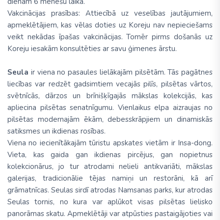
dienām 6 mēnešu laikā.
Vakcinācijas prasības: Attiecībā uz veselības jautājumiem,
apmeklētājiem, kas vēlas doties uz Koreju nav nepieciešams
veikt nekādas īpašas vakcinācijas. Tomēr pirms došanās uz
Koreju iesakām konsultēties ar savu ģimenes ārstu.
Seula
ir viena no pasaules lielākajām pilsētām. Tās pagātnes
liecības var redzēt gadsimtiem vecajās pilīs, pilsētas vārtos,
svētnīcās, dārzos un brīnišķīgajās mākslas kolekcijās, kas
apliecina pilsētas senatnīgumu. Vienlaikus elpa aizraujas no
pilsētas modernajām ēkām, debesskrāpjiem un dinamiskās
satiksmes un ikdienas rosības.
Viena no iecienītākajām tūristu apskates vietām ir Insa-dong.
Vieta, kas gaida gan ikdienas pircējus, gan nopietnus
kolekcionārus, jo tur atrodami nelieli antikvariāti, mākslas
galerijas, tradicionālie tējas namiņi un restorāni, kā arī
grāmatnīcas. Seulas sirdī atrodas Namsanas parks, kur atrodas
Seulas tornis, no kura var aplūkot visas pilsētas lielisko
panorāmas skatu. Apmeklētāji var atpūsties pastaigājoties vai