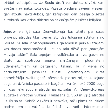
izīrējot velosipēdus. Uz Seulu droši var doties cilvēki, kam
svešas nav nakts izklaides. Pilsēta piedāvā saviem viesiem
gan atpūtu naktsklubos, gan kafejnīcās, gan īpašajā pilsētas
autobusā, kas vizina tūristus pa naksnīgajām pilsētas ieliņām.
Jejudo
- vienīgā sala Dienvidkorejā, kas atzīta par salas
provinci, atrodas tikai vienas stundas lidojuma attālumā no
Seulas. Šī sala ir vispopulārākais galamērķis jaunlaulātajiem,
kas dodas medusmēnesī. Jejudo salu dēvē par „mazajām
Havaju salām”. Sala lepojas ar vulkānisko ainavu, gleznaino
skatu uz subtropu ainavu, smilšainajām pludmalēm,
ūdenskritumiem un pārgājienu takām. Tā ir viena no
nedaudzajiem pasaules tūristu galamērķiem, kuras
apmeklētāju skaits gadā pārsniedz piecus miljonus. Jejudo
augu un dzīvnieku pasaule ir bagāta – vairāk nekā 2000 augu
un dzīvnieku sugu ir atrodamas uz salas. Arī Dienvidkorejas
augstākā virsotne vulkāns Hallasans (1 950 m v.j.l.) atrodas
uz šīs salas. Šobrīd vulkāns ir neaktīvs, taču pirms daudziem
gadsimtiem no vulkāna izplūdusī lava radīja interesantus