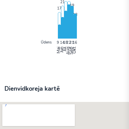
Ūdens
Mai
Jun
Jūl
Aug
Sep
Okt
Dienvidkoreja kartē