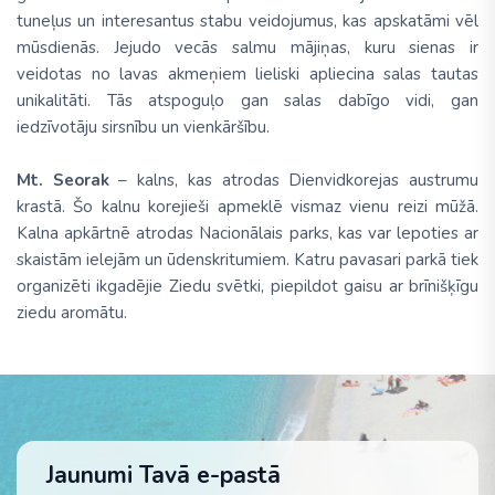
tuneļus un interesantus stabu veidojumus, kas apskatāmi vēl
mūsdienās. Jejudo vecās salmu mājiņas, kuru sienas ir
veidotas no lavas akmeņiem lieliski apliecina salas tautas
unikalitāti. Tās atspoguļo gan salas dabīgo vidi, gan
iedzīvotāju sirsnību un vienkāršību.
Mt. Seorak
– kalns, kas atrodas Dienvidkorejas austrumu
krastā. Šo kalnu korejieši apmeklē vismaz vienu reizi mūžā.
Kalna apkārtnē atrodas Nacionālais parks, kas var lepoties ar
skaistām ielejām un ūdenskritumiem. Katru pavasari parkā tiek
organizēti ikgadējie Ziedu svētki, piepildot gaisu ar brīnišķīgu
ziedu aromātu.
Jaunumi Tavā e-pastā