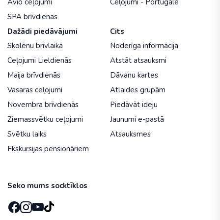
Avio ceļojumi
Ceļojumi - Portugāle
SPA brīvdienas
Dažādi piedāvājumi
Cits
Skolēnu brīvlaikā
Noderīga informācija
Ceļojumi Lieldienās
Atstāt atsauksmi
Maija brīvdienās
Dāvanu kartes
Vasaras ceļojumi
Atlaides grupām
Novembra brīvdienās
Piedāvāt ideju
Ziemassvētku ceļojumi
Jaunumi e-pastā
Svētku laiks
Atsauksmes
Ekskursijas pensionāriem
Seko mums socktīklos