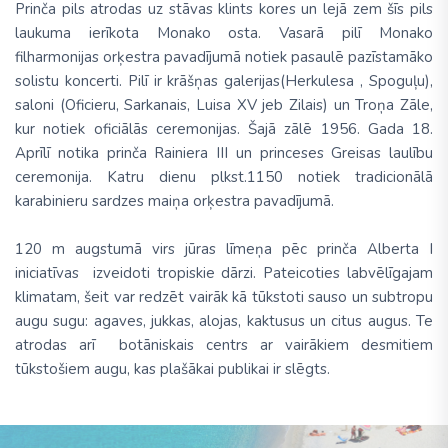
Prinča pils atrodas uz stāvas klints kores un lejā zem šīs pils
laukuma ierīkota Monako osta. Vasarā pilī Monako
filharmonijas orķestra pavadījumā notiek pasaulē pazīstamāko
solistu koncerti. Pilī ir krāšņas galerijas(Herkulesa , Spoguļu),
saloni (Oficieru, Sarkanais, Luisa XV jeb Zilais) un Troņa Zāle,
kur notiek oficiālās ceremonijas. Šajā zālē 1956. Gada 18.
Aprīlī notika prinča Rainiera III un princeses Greisas laulību
ceremonija. Katru dienu plkst.1150 notiek tradicionālā
karabinieru sardzes maiņa orķestra pavadījumā.
120 m augstumā virs jūras līmeņa pēc prinča Alberta I
iniciatīvas izveidoti tropiskie dārzi. Pateicoties labvēlīgajam
klimatam, šeit var redzēt vairāk kā tūkstoti sauso un subtropu
augu sugu: agaves, jukkas, alojas, kaktusus un citus augus. Te
atrodas arī botāniskais centrs ar vairākiem desmitiem
tūkstošiem augu, kas plašākai publikai ir slēgts.