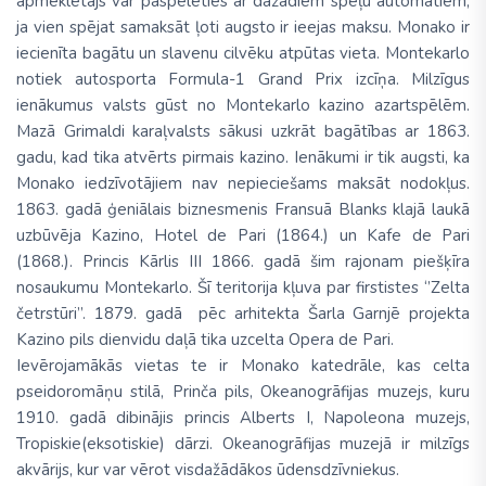
apmeklētājs var paspēlēties ar dažādiem spēļu automātiem,
ja vien spējat samaksāt ļoti augsto ir ieejas maksu. Monako ir
iecienīta bagātu un slavenu cilvēku atpūtas vieta. Montekarlo
notiek autosporta Formula-1 Grand Prix izcīņa. Milzīgus
ienākumus valsts gūst no Montekarlo kazino azartspēlēm.
Mazā Grimaldi karaļvalsts sākusi uzkrāt bagātības ar 1863.
gadu, kad tika atvērts pirmais kazino. Ienākumi ir tik augsti, ka
Monako iedzīvotājiem nav nepieciešams maksāt nodokļus.
1863. gadā ģeniālais biznesmenis Fransuā Blanks klajā laukā
uzbūvēja Kazino, Hotel de Pari (1864.) un Kafe de Pari
(1868.). Princis Kārlis III 1866. gadā šim rajonam piešķīra
nosaukumu Montekarlo. Šī teritorija kļuva par firstistes ‘’Zelta
četrstūri’’. 1879. gadā pēc arhitekta Šarla Garnjē projekta
Kazino pils dienvidu daļā tika uzcelta Opera de Pari.
Ievērojamākās vietas te ir Monako katedrāle, kas celta
pseidoromāņu stilā, Prinča pils, Okeanogrāfijas muzejs, kuru
1910. gadā dibinājis princis Alberts I, Napoleona muzejs,
Tropiskie(eksotiskie) dārzi. Okeanogrāfijas muzejā ir milzīgs
akvārijs, kur var vērot visdažādākos ūdensdzīvniekus.