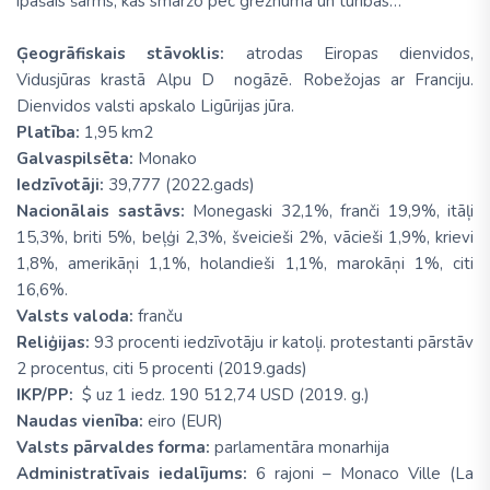
īpašais šarms, kas smaržo pēc greznuma un turības…
Ģeogrāfiskais stāvoklis:
atrodas Eiropas dienvidos,
Vidusjūras krastā Alpu D nogāzē. Robežojas ar Franciju.
Dienvidos valsti apskalo Ligūrijas jūra.
Platība:
1,95 km2
Galvaspilsēta:
Monako
Iedzīvotāji:
39,777 (2022.gads)
Nacionālais sastāvs:
Monegaski 32,1%, franči 19,9%, itāļi
15,3%, briti 5%, beļģi 2,3%, šveicieši 2%, vācieši 1,9%, krievi
1,8%, amerikāņi 1,1%, holandieši 1,1%, marokāņi 1%, citi
16,6%.
Valsts valoda:
franču
Reliģijas:
93 procenti iedzīvotāju ir katoļi. protestanti pārstāv
2 procentus, citi 5 procenti (2019.gads)
IKP/PP:
$ uz 1 iedz. 190 512,74 USD (2019. g.)
Naudas vienība:
eiro (EUR)
Valsts pārvaldes forma:
parlamentāra monarhija
Administratīvais iedalījums:
6 rajoni – Monaco Ville (La