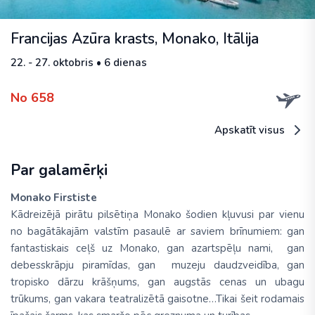
Francijas Azūra krasts, Monako, Itālija
22. - 27. oktobris • 6 dienas
No 658
Apskatīt visus
Par galamērķi
Monako Firstiste
Kādreizējā pirātu pilsētiņa Monako šodien kļuvusi par vienu
no bagātākajām valstīm pasaulē ar saviem brīnumiem: gan
fantastiskais ceļš uz Monako, gan azartspēļu nami, gan
debesskrāpju piramīdas, gan muzeju daudzveidība, gan
tropisko dārzu krāšņums, gan augstās cenas un ubagu
trūkums, gan vakara teatralizētā gaisotne…Tikai šeit rodamais