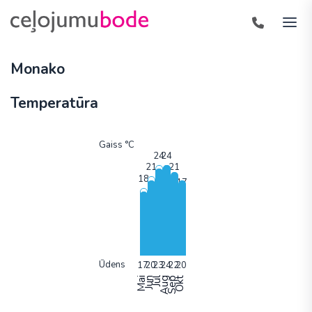
Monako
Temperatūra
Gaiss °C
Ūdens
Mai
Jun
Jūl
Aug
Sep
Okt