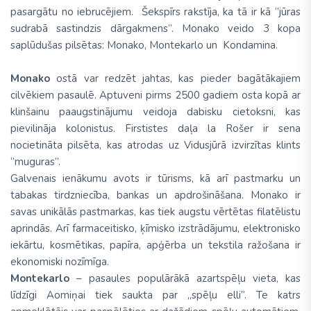
pasargātu no iebrucējiem. Šekspīrs rakstīja, ka tā ir kā ‘’jūras
sudrabā sastindzis dārgakmens’’. Monako veido 3 kopa
saplūdušas pilsētas: Monako, Montekarlo un Kondamina.
Monako
ostā var redzēt jahtas, kas pieder bagātākajiem
cilvēkiem pasaulē. Aptuveni pirms 2500 gadiem osta kopā ar
klinšainu paaugstinājumu veidoja dabisku cietoksni, kas
pievilināja kolonistus. Firstistes daļa la Rošer ir sena
nocietināta pilsēta, kas atrodas uz Vidusjūrā izvirzītas klints
‘’muguras’’.
Galvenais ienākumu avots ir tūrisms, kā arī pastmarku un
tabakas tirdzniecība, bankas un apdrošināšana. Monako ir
savas unikālās pastmarkas, kas tiek augstu vērtētas filatēlistu
aprindās. Arī farmaceitisko, ķīmisko izstrādājumu, elektronisko
iekārtu, kosmētikas, papīra, apģērba un tekstila ražošana ir
ekonomiski nozīmīga.
Montekarlo
– pasaules populārākā azartspēļu vieta, kas
līdzīgi Aomiņai tiek saukta par „spēļu elli”. Te katrs