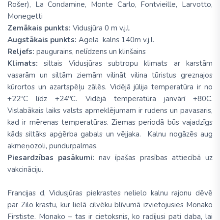
Rošer), La Condamine, Monte Carlo, Fontvieille, Larvotto,
Monegetti
Zemākais punkts:
Vidusjūra 0 m v.j.l.
Augstākais punkts:
Agela kalns 140m v.j.l.
Reljefs:
paugurains, nelīdzens un klinšains
Klimats:
siltais Vidusjūras subtropu klimats ar karstām
vasarām un siltām ziemām vilināt vilina tūristus greznajos
kūrortos un azartspēļu zālēs. Vidējā jūlija temperatūra ir no
+22ºC līdz +24ºC. Vidējā temperatūra janvārī +80C.
Vislabākais laiks valsts apmeklējumam ir rudens un pavasaris,
kad ir mērenas temperatūras. Ziemas periodā būs vajadzīgs
kāds siltāks apģērba gabals un vējjaka. Kalnu nogāzēs aug
akmeņozoli, pundurpalmas.
Piesardzības pasākumi:
nav īpašas prasības attiecībā uz
vakcināciju.
Francijas d, Vidusjūras piekrastes nelielo kalnu rajonu dēvē
par Zilo krastu, kur lielā cilvēku blīvumā izvietojusies Monako
Firstiste. Monako – tas ir cietoksnis, ko radījusi pati daba, lai