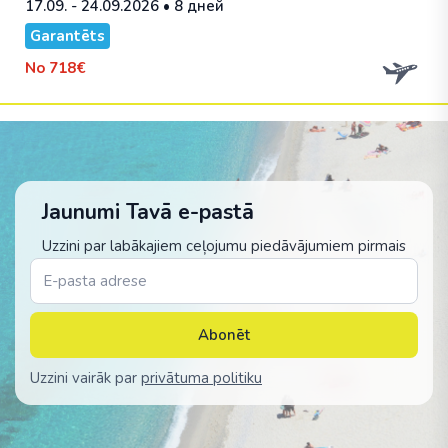
17.09. - 24.09.2026
• 8 дней
Garantēts
No
718€
Jaunumi Tavā e-pastā
Uzzini par labākajiem ceļojumu piedāvājumiem pirmais
Abonēt
Uzzini vairāk par
privātuma politiku