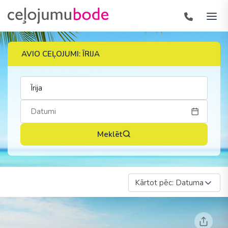
AVIO CEĻOJUMI: ĪRIJA
Meklēt
Kārtot pēc: Datuma