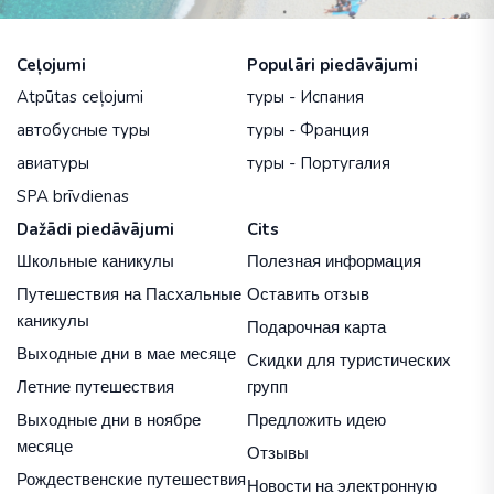
Ceļojumi
Populāri piedāvājumi
Atpūtas ceļojumi
туры - Испания
автобусные туры
туры - Франция
авиатуры
туры - Португалия
SPA brīvdienas
Dažādi piedāvājumi
Cits
Школьные каникулы
Полезная информация
Путешествия на Пасхальные
Оставить отзыв
каникулы
Подарочная карта
Выходные дни в мае месяце
Скидки для туристических
Летние путешествия
групп
Выходные дни в ноябре
Предложить идею
месяце
Отзывы
Рождественские путешествия
Новости на электронную