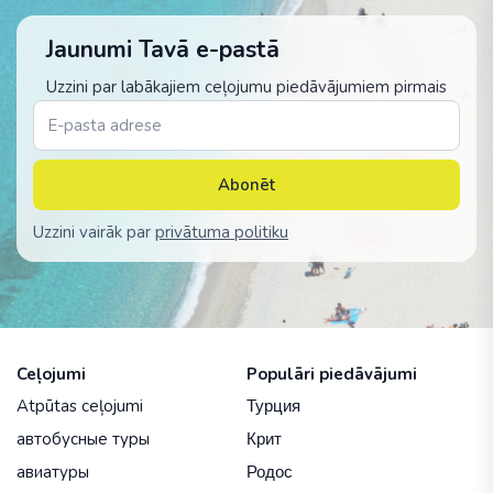
Jaunumi Tavā e-pastā
Uzzini par labākajiem ceļojumu piedāvājumiem pirmais
Abonēt
Uzzini vairāk par
privātuma politiku
Ceļojumi
Populāri piedāvājumi
Atpūtas ceļojumi
Турция
автобусные туры
Крит
авиатуры
Родос