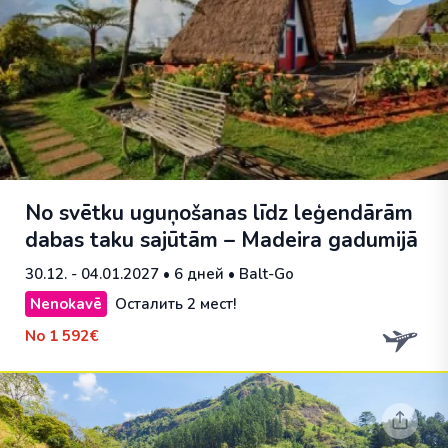
No svētku uguņošanas līdz leģendārām
dabas taku sajūtām – Madeira gadumijā
30.12. - 04.01.2027
• 6 дней • Balt-Go
Nenokavē
Осталить 2 мест!
No
1 592€