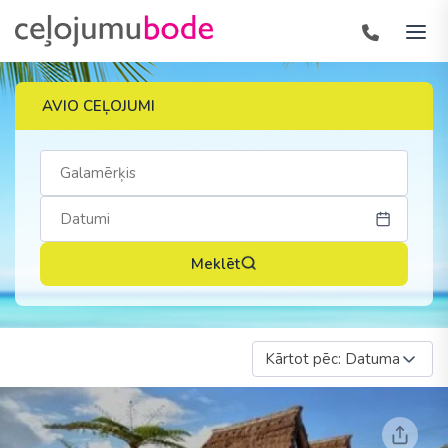
AVIO CEĻOJUMI
Meklēt
Kārtot pēc: Datuma