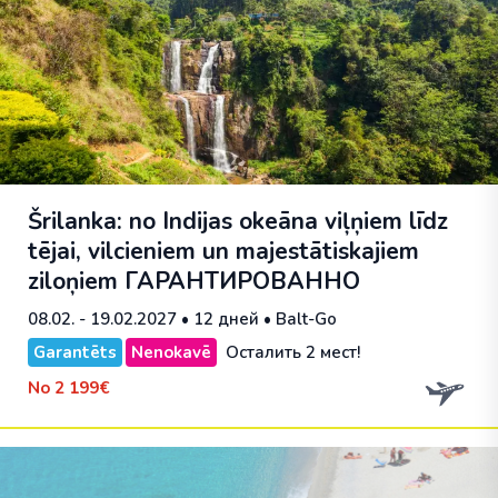
Šrilanka: no Indijas okeāna viļņiem līdz
tējai, vilcieniem un majestātiskajiem
ziloņiem
ГАРАНТИРОВАННО
08.02. - 19.02.2027
• 12 дней • Balt-Go
Garantēts
Nenokavē
Осталить 2 мест!
No
2 199€