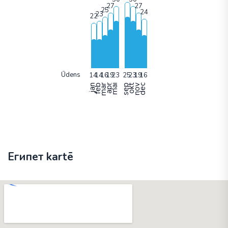
Ūdens
jan
feb
mar
apr
mai
sep
okt
nov
dec
Египет kartē