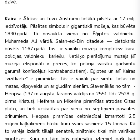
dzīvē.
Kaira
ir Āfrikas un Tuvo Austrumu lielākā pilsēta ar 17 milj.
iedzīvotāju. Pilsētas simbols ir gigantiskā mošeja, kas būvēta
1830.gadā. Tā nosaukta viena no Ēģiptes valdnieku-
Muhameda Ali vārdā. Salah-ed-Din citadele –– cietoksnis
būvēts 1167.gadā. Tas ir vairāku muzeju komplekss: kara,
policijas, valdnieku kariešu, lietišķo pierādījumu muzejs (šī
muzeja eksponāti ir preces, ko policija vairāku gadsimtu
garumā konfiscējusi kontrabandistiem). Ēģiptes un arī Kairas
“vizītkarte” ir piramīdas. Tās ir vairāk par simtu: lielas un
mazas, kāpņveida un ar gludām sienām. Slavenākās no tām -
Heopsa (137 m augsta, faraons valdījis no 2551. līdz 2528. g.
pirms Kristus), Hefrena un Mikerina piramīdas atrodas Gizas
plato, un tiek uzskatītas par vienu no septiņiem pasaules
brīnumiem. Heopsa piramīdas celtniecībai izmantoti 2,5
miljoni kaļķakmens bloku, kuru svars sasniedz 15 tonnas. Kā
to varēja izdarīt tālajā senatnē, zinātnieki tikai min vairākas
hipotēzes. Kura no tām būs patiesāka, izlemiet paši, kad