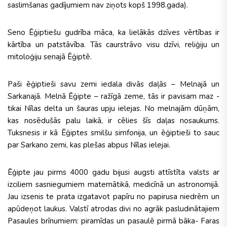
saslimšanas gadījumiem nav ziņots kopš 1998.gada).
Seno Ēģiptiešu gudrība māca, ka lielākās dzīves vērtības ir
kārtība un patstāvība. Tās caurstrāvo visu dzīvi, reliģiju un
mitoloģiju senajā Ēģiptē.
Paši ēģiptieši savu zemi iedala divās daļās – Melnajā un
Sarkanajā. Melnā Ēģipte – ražīgā zeme, tās ir pavisam maz -
tikai Nīlas delta un šauras upju ielejas. No melnajām dūņām,
kas nosēdušās palu laikā, ir cēlies šīs daļas nosaukums.
Tuksnesis ir kā Ēģiptes smilšu simfonija, un ēģiptieši to sauc
par Sarkano zemi, kas plešas abpus Nīlas ielejai.
Ēģipte jau pirms 4000 gadu bijusi augsti attīstīta valsts ar
izciliem sasniegumiem matemātikā, medicīnā un astronomijā.
Jau izsenis te prata izgatavot papīru no papirusa niedrēm un
apūdeņot laukus. Valstī atrodas divi no agrāk pasludinātajiem
Pasaules brīnumiem: piramīdas un pasaulē pirmā bāka- Faras