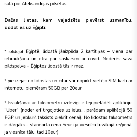
salā pie Aleksandrijas pilsētas.
Dažas lietas, kam vajadzētu pievērst uzmanību,
dodoties uz Ēģipti:
Ēģiptē, lidostā jāaizpilda 2 kartītiņas – viena par
* ielidojot
iebraukšanu un otra par saskarsmi ar covid. Noderēs sava
pildspalva – Ēģiptes lidostā tās ir maz.
ie izejas no lidostas un citur var nopirkt vietējo SIM karti ar
* p
internetu, piemēram 50GB par 20eur.
raukšanai ar taksometru izdevīgi ir lejupielādēt aplikāciju:
* b
“Uber” (noder arī tirgojoties uz ielas… parādam aplikācijā 50
EGP un jebkurš taksists piekrīt cenai). No lidostas taksometrs
ir dārgāks – standarta cena 5eur (ja viesnīca tuvākajā reģionā,
ja viesnīca tālu, tad 10eur).