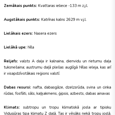
Zemākais punkts:
Kvattaras ieliece -133 m z.j.l.
Augstākais punkts:
Katrīnas kalns 2629 m v.j.l.
Lielākais ezers:
Nasera ezers
Lielākā upe:
Nīla
Reljefs:
valsts A daļa ir kalnaina, dienvidu un rietumu daļa
tuksnešaina; austrumu daļā plešas auglīgā Nīlas ieleja, kas arī
ir visapdzīvotākais reģions valstī.
Dabas resursi:
nafta, dabasgāze, dzelzsrūda, svina un cinka
rūdas, fosfāti, sāls, kaļķakmens, ģipsis, azbests, dabas ainavas
Klimats:
subtropu un tropu klimatiskā josla ar tipisku
Vidusjūras tipa klimatu Z daļā. Tas ir vēsāks nekā tropu joslā.