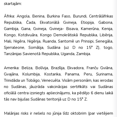
skartajām:
Āfrika: Angola, Benina, Burkina Faso, Burundi, Centrālāfrikas
Republika, Čada, Ekvatoriālā Gvineja, Etiopija, Gabona,
Gambija, Gana, Gvineja, Gvineja- Bisava, Kamerūna, Kenija,
Kongo, Kotdivuāra, Kongo Demokrātiskā Republika, Libērija,
Mali, Nigēra, Nigērija, Ruanda, Santomē un Prinsipi, Senegāla,
Sjerraleone, Somālija, Sudāna (uz D no 15° Z), togo,
Tanzānijas Savienotā Republika, Uganda, Zambija.
Amerika: Beliza, Bolīvija, Brazīlija, Ekvadora, Franču Gviāna,
Gvajāna, Kolumbija, Kostarika, Panama, Peru, Surinama,
Trinidāda un Tobāgo, Venecuēla. Visām personām, kas ierodas
no Sudānas, jāuzrāda vakcinācijas sertifikāts vai Sudānas
oficiālā centra izsniegts apliecinājums, ka pēdējo 6 dienu laikā
tās nav bijušas Sudānas teritorijā uz D no 15° Z.
Malārijas risks ir neliels no jūnija līdz oktobrim (par vietējiem