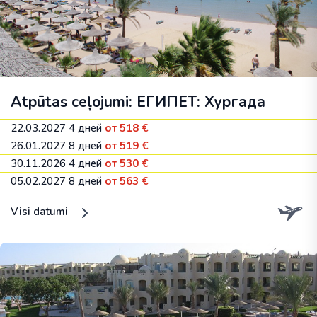
Atpūtas ceļojumi: ЕГИПЕТ: Хургада
22.03.2027
4 дней
от 518 €
26.01.2027
8 дней
от 519 €
30.11.2026
4 дней
от 530 €
05.02.2027
8 дней
от 563 €
Visi datumi