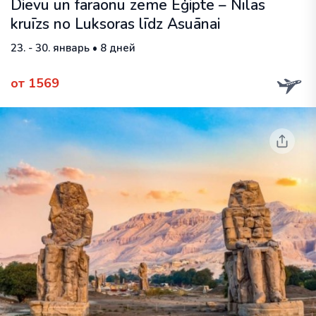
Dievu un faraonu zeme Ēģipte – Nīlas
kruīzs no Luksoras līdz Asuānai
23. - 30. январь • 8 дней
от 1569