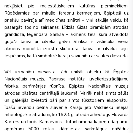
nokļūsiet pie majestātiskajiem kultūras pieminekļiem.
Rūpēdamies par mirušo faraonu ķermeņiem, ēģiptieši uz
priekšu pavirzīja arī medicīnas zinātni – viņi atklāja veidu, kā
pasargāt tos no sairšanas. Līdzās Gizas piramīdām atrodas
grandiozā, leģendārā Sfinksa – akmens tēls, kurā atveidots
guļošs lauva ar cilvēka galvu. Sfinksa ir vislielākā vienā
akmens monolītā izcirstā skulptūra- lauva ar cilvēka seju.
Iespējams, ka tā simbolizē karaļu savienību ar saules dievu Ra.
Vēl uzmanību piesaista tādi unikāli objekti kā Ēģiptes
Nacionālais muzejs, Papirusa institūts, juvelierizstrādājumu
fabrika, parfimērijas rūpnīca. Ēģiptes Nacionālais muzejs
atrodas pilsētas centrālajā laukumā. Vairāk nekā simts zālēs
un galerijās izvietoti pāri par simts tūkstošiem eksponātu.
Īpašu ievērību pelna slavenie Karaļu jeb Valdnieku ielejas
arheoloģiskie atradumi, ko 1923. g. atrada arheologs Hovards
Kārters un lords Karnarvons- Tutanhamona kapeņu dārgumi-
apmēram 5000 rotas, dārglietas, sarkofāgus, dažādus