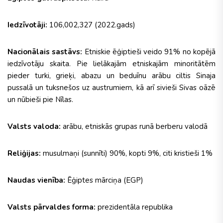
Iedzīvotāji:
106,002,327 (2022.gads)
Nacionālais sastāvs:
Etniskie ēģiptieši veido 91% no kopējā
iedzīvotāju skaita. Pie lielākajām etniskajām minoritātēm
pieder turki, grieķi, abazu un beduīnu arābu ciltis Sinaja
pussalā un tuksnešos uz austrumiem, kā arī sivieši Sivas oāzē
un nūbieši pie Nīlas.
Valsts valoda:
arābu, etniskās grupas runā berberu valodā
Reliģijas:
musulmaņi (sunnīti) 90%, kopti 9%, citi kristieši 1%
Naudas vienība:
Ēģiptes mārciņa (EGP)
Valsts pārvaldes forma:
prezidentāla republika