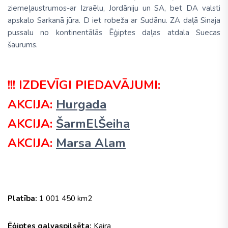
ziemeļaustrumos-ar Izraēlu, Jordāniju un SA, bet DA valsti
apskalo Sarkanā jūra. D iet robeža ar Sudānu. ZA daļā Sinaja
pussalu no kontinentālās Ēģiptes daļas atdala Suecas
šaurums.
!!! IZDEVĪGI PIEDAVĀJUMI:
AKCIJA:
Hurgada
AKCIJA:
ŠarmElŠeiha
AKCIJA:
Marsa Alam
Platība:
1 001 450 km2
Ēģiptes galvaspilsēta:
Kaira