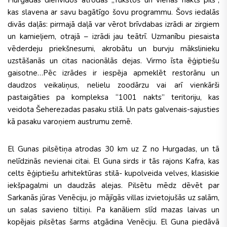
Hurgadas dienvidos atrodas „Tūkstoš un vienas nakts pils”,
kas slavena ar savu bagātīgo šovu programmu. Šovs iedalās
divās daļās: pirmajā daļā var vērot brīvdabas izrādi ar zirgiem
un kamieļiem, otrajā – izrādi jau teātrī. Uzmanību piesaista
vēderdeju priekšnesumi, akrobātu un burvju mākslinieku
uzstāšanās un citas nacionālās dejas. Virmo īsta ēģiptiešu
gaisotne…Pēc izrādes ir iespēja apmeklēt restorānu un
daudzos veikaliņus, nelielu zoodārzu vai arī vienkārši
pastaigāties pa kompleksa “1001 nakts” teritoriju, kas
veidota Šeherezadas pasaku stilā. Un pats galvenais-sajusties
kā pasaku varoņiem austrumu zemē.
El Gunas pilsētiņa atrodas 30 km uz Z no Hurgadas, un tā
nelīdzinās nevienai citai. El Guna sirds ir tās rajons Kafra, kas
celts ēģiptiešu arhitektūras stilā- kupolveida velves, klasiskie
iekšpagalmi un daudzās alejas. Pilsētu mēdz dēvēt par
Sarkanās jūras Venēciju, jo mājīgās villas izvietojušās uz salām,
un salas savieno tiltiņi. Pa kanāliem slīd mazas laivas un
kopējais pilsētas šarms atgādina Venēciju. El Guna piedāvā