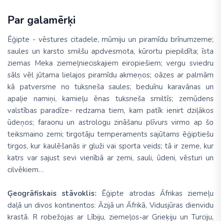
Par galamērķi
Ēģipte - vēstures citadele, mūmiju un piramīdu brīnumzeme;
saules un karsto smilšu apdvesmota, kūrortu piepildīta; īsta
ziemas Meka ziemeļnieciskajiem eiropiešiem; vergu sviedru
sāls vēl jūtama lielajos piramīdu akmeņos; oāzes ar palmām
kā patversme no tuksneša saules; beduīnu karavānas un
apaļie namiņi, kamieļu ēnas tuksneša smiltīs; zemūdens
valstības paradīze- redzama tiem, kam patīk ienirt dziļākos
ūdeņos; faraonu un astrologu zināšanu plīvurs virmo ap šo
teiksmaino zemi; tirgotāju temperaments sajūtams ēģiptiešu
tirgos, kur kaulēšanās ir gluži vai sporta veids; tā ir zeme, kur
katrs var sajust sevi vienībā ar zemi, sauli, ūdeni, vēsturi un
cilvēkiem…
Ģeogrāfiskais stāvoklis:
Ēģipte atrodas Āfrikas ziemeļu
daļā un divos kontinentos: Āzijā un Āfrikā, Vidusjūras dienvidu
krastā. R robežojas ar Lībiju, ziemeļos-ar Grieķiju un Turciju,