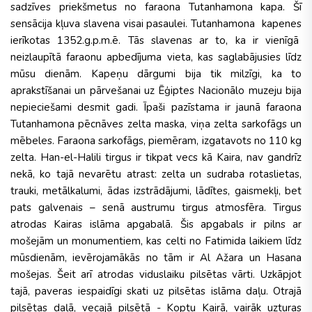
sadzīves priekšmetus no faraona Tutanhamona kapa. Šī
sensācija kļuva slavena visai pasaulei. Tutanhamona kapenes
ierīkotas 1352.g.p.m.ē. Tās slavenas ar to, ka ir vienīgā
neizlaupītā faraonu apbedījuma vieta, kas saglabājusies līdz
mūsu dienām. Kapeņu dārgumi bija tik milzīgi, ka to
aprakstīšanai un pārvešanai uz Ēģiptes Nacionālo muzeju bija
nepieciešami desmit gadi. Īpaši pazīstama ir jaunā faraona
Tutanhamona pēcnāves zelta maska, viņa zelta sarkofāgs un
mēbeles. Faraona sarkofāgs, piemēram, izgatavots no 110 kg
zelta. Han-el-Halili tirgus ir tikpat vecs kā Kaira, nav gandrīz
nekā, ko tajā nevarētu atrast: zelta un sudraba rotaslietas,
trauki, metālkalumi, ādas izstrādājumi, lādītes, gaismekļi, bet
pats galvenais – senā austrumu tirgus atmosfēra. Tirgus
atrodas Kairas islāma apgabalā. Šis apgabals ir pilns ar
mošejām un monumentiem, kas celti no Fatimida laikiem līdz
mūsdienām, ievērojamākās no tām ir Al Ažara un Hasana
mošejas. Šeit arī atrodas viduslaiku pilsētas vārti. Uzkāpjot
tajā, paveras iespaidīgi skati uz pilsētas islāma daļu. Otrajā
pilsētas daļā, vecajā pilsētā - Koptu Kairā, vairāk uzturas