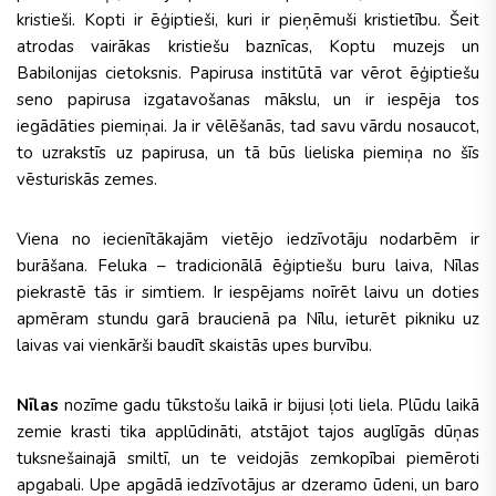
kristieši. Kopti ir ēģiptieši, kuri ir pieņēmuši kristietību. Šeit
atrodas vairākas kristiešu baznīcas, Koptu muzejs un
Babilonijas cietoksnis. Papirusa institūtā var vērot ēģiptiešu
seno papirusa izgatavošanas mākslu, un ir iespēja tos
iegādāties piemiņai. Ja ir vēlēšanās, tad savu vārdu nosaucot,
to uzrakstīs uz papirusa, un tā būs lieliska piemiņa no šīs
vēsturiskās zemes.
Viena no iecienītākajām vietējo iedzīvotāju nodarbēm ir
burāšana. Feluka – tradicionālā ēģiptiešu buru laiva, Nīlas
piekrastē tās ir simtiem. Ir iespējams noīrēt laivu un doties
apmēram stundu garā braucienā pa Nīlu, ieturēt pikniku uz
laivas vai vienkārši baudīt skaistās upes burvību.
Nīlas
nozīme gadu tūkstošu laikā ir bijusi ļoti liela. Plūdu laikā
zemie krasti tika applūdināti, atstājot tajos auglīgās dūņas
tuksnešainajā smiltī, un te veidojās zemkopībai piemēroti
apgabali. Upe apgādā iedzīvotājus ar dzeramo ūdeni, un baro