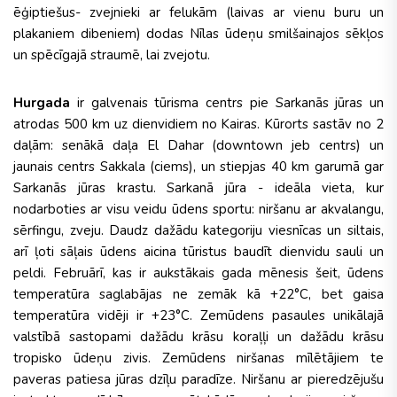
ēģiptiešus- zvejnieki ar felukām (laivas ar vienu buru un
plakaniem dibeniem) dodas Nīlas ūdeņu smilšainajos sēkļos
un spēcīgajā straumē, lai zvejotu.
Hurgada
ir galvenais tūrisma centrs pie Sarkanās jūras un
atrodas 500 km uz dienvidiem no Kairas. Kūrorts sastāv no 2
daļām: senākā daļa El Dahar (downtown jeb centrs) un
jaunais centrs Sakkala (ciems), un stiepjas 40 km garumā gar
Sarkanās jūras krastu. Sarkanā jūra - ideāla vieta, kur
nodarboties ar visu veidu ūdens sportu: niršanu ar akvalangu,
sērfingu, zveju. Daudz dažādu kategoriju viesnīcas un siltais,
arī ļoti sāļais ūdens aicina tūristus baudīt dienvidu sauli un
peldi. Februārī, kas ir aukstākais gada mēnesis šeit, ūdens
temperatūra saglabājas ne zemāk kā +22°C, bet gaisa
temperatūra vidēji ir +23°C. Zemūdens pasaules unikālajā
valstībā sastopami dažādu krāsu koraļļi un dažādu krāsu
tropisko ūdeņu zivis. Zemūdens niršanas mīlētājiem te
paveras patiesa jūras dzīļu paradīze. Niršanu ar pieredzējušu