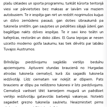
plašu izklaides un sporta programmu, turklāt kūrorta teritorijā
viesi var pārvietoties bez maksas ar laivām vai maziem
autobusiem. Te ir iespēja gan nirt un redzēt nogrimušos kuģus
un dzīvo zemūdens pasauli, gan doties izbraukumā pa
tuksneša smiltīm, gan sauļoties un peldēties sāļajā ūdenī, gan
bagātīgas nakts dzīves iespējas. Te ir savi kino teātri un
kafejnīcas, restorāni un disko zāles. El Guna lepojas ar nesen
uzcelto moderno golfa laukumu, kas tiek dēvēts par labāko
Tuvajos Austrumos.
Brīnišķīgu piedzīvojumu sagādās vietējo beduīnu
apciemojums. Aptuveni stundas braucienā no Hurgadas
atrodas tuksneša ciematiņš, kurā Jūs sagaidīs tuksneša
iedzīvotāji. Līdz ciematam var nokļūt ar džipiem. Pats
brauciens ar džipu pa nelīdzeno tuksnesi ir īsts piedzīvojums.
Ciematiņā varēsiet lēkt kamieļiem mugurā un paēdīsiet
vietējo iedzīvotāju gatavotās barbekjū vakariņas. Noteikti
sagaidiet grezno tuksneša saulrietu. Neaizmirstiet pirms