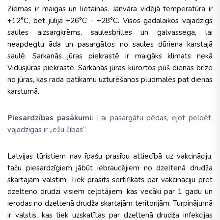
Ziemas ir maigas un lietainas. Janvāra vidējā temperatūra ir
+12°C, bet jūlijā +26°C - +28°C. Visos gadalaikos vajadzīgs
saules aizsargkrēms, saulesbrilles un galvassega, lai
neapdegtu āda un pasargātos no saules dūriena karstajā
saulē. Sarkanās jūras piekrastē ir maigāks klimats nekā
Vidusjūras piekrastē. Sarkanās jūras kūrortos pūš dienas brīze
no jūras, kas rada patīkamu uzturēšanos pludmalēs pat dienas
karstumā.
Piesardzības pasākumi:
Lai pasargātu pēdas, ejot peldēt,
vajadzīgas ir „ežu čības”.
Latvijas tūristiem nav īpašu prasību attiecībā uz vakcināciju,
taču piesardzīgiem jābūt iebraucējiem no dzeltenā drudža
skartajām valstīm. Tiek prasīts sertifikāts par vakcināciju pret
dzelteno drudzi visiem ceļotājiem, kas vecāki par 1 gadu un
ierodas no dzeltenā drudža skartajām teritorijām. Turpinājumā
ir valstis, kas tiek uzskatītas par dzeltenā drudža infekcijas