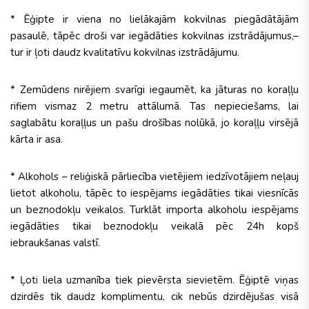
* Ēģipte ir viena no lielākajām kokvilnas piegādātājām
pasaulē, tāpēc droši var iegādāties kokvilnas izstrādājumus,–
tur ir ļoti daudz kvalitatīvu kokvilnas izstrādājumu.
* Zemūdens nirējiem svarīgi iegaumēt, ka jāturas no koraļļu
rifiem vismaz 2 metru attālumā. Tas nepieciešams, lai
saglabātu koraļļus un pašu drošības nolūkā, jo koraļļu virsējā
kārta ir asa.
* Alkohols – reliģiskā pārliecība vietējiem iedzīvotājiem neļauj
lietot alkoholu, tāpēc to iespējams iegādāties tikai viesnīcās
un beznodokļu veikalos. Turklāt importa alkoholu iespējams
iegādāties tikai beznodokļu veikalā pēc 24h kopš
iebraukšanas valstī.
* Ļoti liela uzmanība tiek pievērsta sievietēm. Ēģiptē viņas
dzirdēs tik daudz komplimentu, cik nebūs dzirdējušas visā