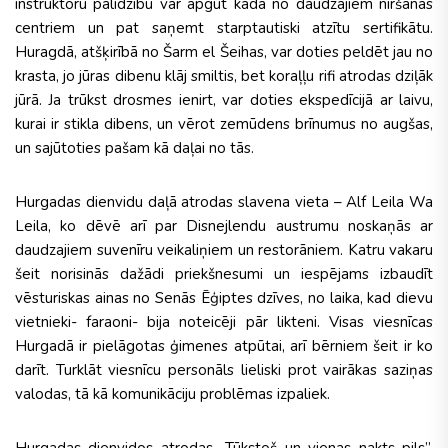
instruktoru palīdzību var apgūt kādā no daudzajiem niršanas
centriem un pat saņemt starptautiski atzītu sertifikātu.
Huragdā, atšķirībā no Šarm el Šeihas, var doties peldēt jau no
krasta, jo jūras dibenu klāj smiltis, bet koraļļu rifi atrodas dziļāk
jūrā. Ja trūkst drosmes ienirt, var doties ekspedīcijā ar laivu,
kurai ir stikla dibens, un vērot zemūdens brīnumus no augšas,
un sajūtoties pašam kā daļai no tās.
Hurgadas dienvidu daļā atrodas slavena vieta – Alf Leila Wa
Leila, ko dēvē arī par Disnejlendu austrumu noskaņās ar
daudzajiem suvenīru veikaliņiem un restorāniem. Katru vakaru
šeit norisinās dažādi priekšnesumi un iespējams izbaudīt
vēsturiskas ainas no Senās Ēģiptes dzīves, no laika, kad dievu
vietnieki- faraoni- bija noteicēji pār likteni. Visas viesnīcas
Hurgadā ir pielāgotas ģimenes atpūtai, arī bērniem šeit ir ko
darīt. Turklāt viesnīcu personāls lieliski prot vairākas saziņas
valodas, tā kā komunikāciju problēmas izpaliek.