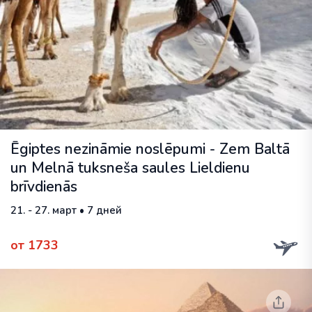
Ēgiptes nezināmie noslēpumi - Zem Baltā
un Melnā tuksneša saules Lieldienu
brīvdienās
21. - 27. март • 7 дней
от 1733