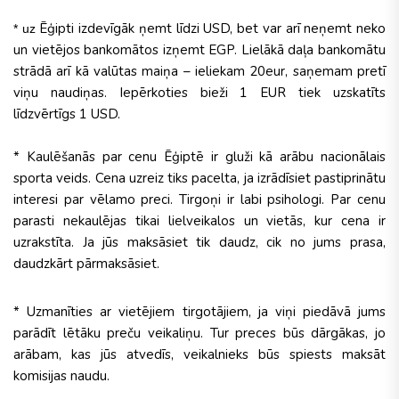
Ēģipti izdevīgāk ņemt līdzi USD, bet var arī neņemt neko
* uz
un vietējos bankomātos izņemt EGP. Lielākā daļa bankomātu
strādā arī kā valūtas maiņa – ieliekam 20eur, saņemam pretī
viņu naudiņas. Iepērkoties bieži 1 EUR tiek uzskatīts
līdzvērtīgs 1 USD.
* Kaulēšanās par cenu Ēģiptē ir gluži kā arābu nacionālais
sporta veids. Cena uzreiz tiks pacelta, ja izrādīsiet pastiprinātu
interesi par vēlamo preci. Tirgoņi ir labi psihologi. Par cenu
parasti nekaulējas tikai lielveikalos un vietās, kur cena ir
uzrakstīta. Ja jūs maksāsiet tik daudz, cik no jums prasa,
daudzkārt pārmaksāsiet.
* Uzmanīties ar vietējiem tirgotājiem, ja viņi piedāvā jums
parādīt lētāku preču veikaliņu. Tur preces būs dārgākas, jo
arābam, kas jūs atvedīs, veikalnieks būs spiests maksāt
komisijas naudu.