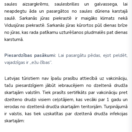
saules aizsargkrēms, saulesbrilles un galvassega, lai
neapdegtu āda un pasargātos no saules dūriena karstajā
saulē. Sarkanās jūras piekrastē ir maigāks klimats nekā
Vidusjūras piekrastē. Sarkanās jūras kūrortos pūš dienas brīze
no jūras, kas rada patīkamu uzturēšanos pludmalēs pat dienas
karstumā.
Piesardzības pasākumi:
Lai pasargātu pēdas, ejot peldēt,
vajadzīgas ir „ežu čības”.
Latvijas tūristiem nav īpašu prasību attiecībā uz vakcināciju,
taču piesardzīgiem jābūt iebraucējiem no dzeltenā drudža
skartajām valstīm. Tiek prasīts sertifikāts par vakcināciju pret
dzelteno drudzi visiem ceļotājiem, kas vecāki par 1 gadu un
ierodas no dzeltenā drudža skartajām teritorijām. Turpinājumā
ir valstis, kas tiek uzskatītas par dzeltenā drudža infekcijas
skartajām: