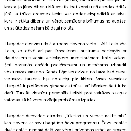
Huragdā, atšķirībā no Šarm el Šeihas, var doties peldēt jau no
krasta, jo jūras dibenu klāj smiltis, bet koraļļu rifi atrodas dziļāk
jūrā. Ja trūkst drosmes ienirt, var doties ekspedīcijā ar laivu,
kurai ir stikla dibens, un vērot zemūdens brīnumus no augšas,
un sajūtoties pašam kā daļai no tās.
Hurgadas dienvidu daļā atrodas slavena vieta – Alf Leila Wa
Leila, ko dēvē arī par Disnejlendu austrumu noskaņās ar
daudzajiem suvenīru veikaliņiem un restorāniem. Katru vakaru
šeit norisinās dažādi priekšnesumi un iespējams izbaudīt
vēsturiskas ainas no Senās Ēģiptes dzīves, no laika, kad dievu
vietnieki- faraoni- bija noteicēji pār likteni. Visas viesnīcas
Hurgadā ir pielāgotas ģimenes atpūtai, arī bērniem šeit ir ko
darīt. Turklāt viesnīcu personāls lieliski prot vairākas saziņas
valodas, tā kā komunikāciju problēmas izpaliek.
Hurgadas dienvidos atrodas „Tūkstoš un vienas nakts pils”,
kas slavena ar savu bagātīgo šovu programmu. Šovs iedalās
divās daļās: pirmajā daļā var vērot brīvdabas izrādi ar zirgiem