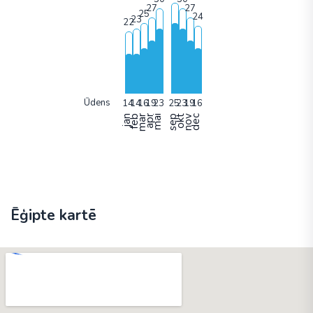
Ūdens
jan
feb
mar
apr
mai
sep
okt
nov
dec
Ēģipte kartē