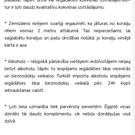
pasaulē, tāpēc droši var iegādāties kokvilnas izstrādājumus,–
tur ir ļoti daudz kvalitatīvu kokvilnas izstrādājumu.
* Zemūdens nirējiem svarīgi iegaumēt, ka jāturas no koraļļu
rifiem vismaz 2 metru attālumā. Tas nepieciešams, lai
saglabātu koraļļus un pašu drošības nolūkā, jo koraļļu virsējā
kārta ir asa.
* Alkohols – reliģiskā pārliecība vietējiem iedzīvotājiem neļauj
lietot alkoholu, tāpēc to iespējams iegādāties tikai viesnīcās
un beznodokļu veikalos. Turklāt importa alkoholu iespējams
iegādāties tikai beznodokļu veikalā pēc 24h kopš
iebraukšanas valstī.
* Ļoti liela uzmanība tiek pievērsta sievietēm. Ēģiptē viņas
dzirdēs tik daudz komplimentu, cik nebūs dzirdējušas visā
dzīvē.