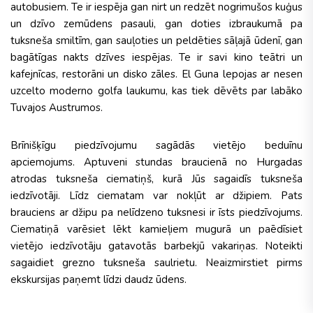
autobusiem. Te ir iespēja gan nirt un redzēt nogrimušos kuģus
un dzīvo zemūdens pasauli, gan doties izbraukumā pa
tuksneša smiltīm, gan sauļoties un peldēties sāļajā ūdenī, gan
bagātīgas nakts dzīves iespējas. Te ir savi kino teātri un
kafejnīcas, restorāni un disko zāles. El Guna lepojas ar nesen
uzcelto moderno golfa laukumu, kas tiek dēvēts par labāko
Tuvajos Austrumos.
Brīnišķīgu piedzīvojumu sagādās vietējo beduīnu
apciemojums. Aptuveni stundas braucienā no Hurgadas
atrodas tuksneša ciematiņš, kurā Jūs sagaidīs tuksneša
iedzīvotāji. Līdz ciematam var nokļūt ar džipiem. Pats
brauciens ar džipu pa nelīdzeno tuksnesi ir īsts piedzīvojums.
Ciematiņā varēsiet lēkt kamieļiem mugurā un paēdīsiet
vietējo iedzīvotāju gatavotās barbekjū vakariņas. Noteikti
sagaidiet grezno tuksneša saulrietu. Neaizmirstiet pirms
ekskursijas paņemt līdzi daudz ūdens.