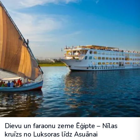
Dievu un faraonu zeme Ēģipte – Nīlas
kruīzs no Luksoras līdz Asuānai