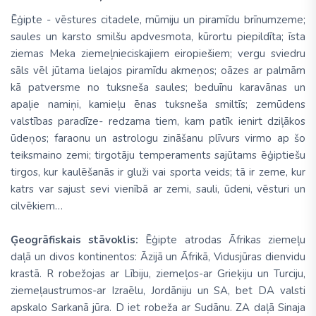
Ēģipte - vēstures citadele, mūmiju un piramīdu brīnumzeme;
saules un karsto smilšu apdvesmota, kūrortu piepildīta; īsta
ziemas Meka ziemeļnieciskajiem eiropiešiem; vergu sviedru
sāls vēl jūtama lielajos piramīdu akmeņos; oāzes ar palmām
kā patversme no tuksneša saules; beduīnu karavānas un
apaļie namiņi, kamieļu ēnas tuksneša smiltīs; zemūdens
valstības paradīze- redzama tiem, kam patīk ienirt dziļākos
ūdeņos; faraonu un astrologu zināšanu plīvurs virmo ap šo
teiksmaino zemi; tirgotāju temperaments sajūtams ēģiptiešu
tirgos, kur kaulēšanās ir gluži vai sporta veids; tā ir zeme, kur
katrs var sajust sevi vienībā ar zemi, sauli, ūdeni, vēsturi un
cilvēkiem…
Ģeogrāfiskais stāvoklis:
Ēģipte atrodas Āfrikas ziemeļu
daļā un divos kontinentos: Āzijā un Āfrikā, Vidusjūras dienvidu
krastā. R robežojas ar Lībiju, ziemeļos-ar Grieķiju un Turciju,
ziemeļaustrumos-ar Izraēlu, Jordāniju un SA, bet DA valsti
apskalo Sarkanā jūra. D iet robeža ar Sudānu. ZA daļā Sinaja