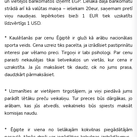
un vietējos bankomātos izņemt EGP. Lielākā daļa bankomātu
strādā arī kā valūtas maiņa – ieliekam 20eur, saņemam pretī
viņu naudiņas. Iepērkoties bieži 1 EUR tiek uzskatīts
līdzvērtīgs 1 USD.
* Kaulēšanās par cenu Ēģiptē ir gluži kā arābu nacionālais
sporta veids. Cena uzreiz tiks pacelta, ja izrādīsiet pastiprinātu
interesi par vēlamo preci. Tirgoņi ir labi psihologi. Par cenu
parasti nekaulējas tikai lielveikalos un vietās, kur cena ir
uzrakstīta. Ja jūs maksāsiet tik daudz, cik no jums prasa,
daudzkārt pārmaksāsiet.
* Uzmanīties ar vietējiem tirgotājiem, ja viņi piedāvā jums
parādīt lētāku preču veikaliņu. Tur preces būs dārgākas, jo
arābam, kas jūs atvedīs, veikalnieks būs spiests maksāt
komisijas naudu.
* Ēģipte ir viena no lielākajām kokvilnas piegādātājām