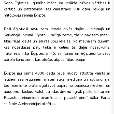
Seno Ēģiptiešu gudrība māca, ka lielākās dzīves vērtības ir
kārtība un patstāvība. Tās caurstrāvo visu dzīvi, reliģiju un
mitoloģiju senajā Ēģiptē.
Paši ēģiptieši savu zemi iedala divās daļās – Melnajā un
Sarkanajā. Melnā Ēģipte – ražīgā zeme, tās ir pavisam maz -
tikai Nīlas delta un šauras upju ielejas. No melnajām dūņām,
kas nosēdušās palu laikā, ir cēlies šīs daļas nosaukums.
Tuksnesis ir kā Ēģiptes smilšu simfonija, un ēģiptieši to sauc
par Sarkano zemi, kas plešas abpus Nīlas ielejai.
Ēģipte jau pirms 4000 gadu bijusi augsti attīstīta valsts ar
izciliem sasniegumiem matemātikā, medicīnā un astronomijā.
Jau izsenis te prata izgatavot papīru no papirusa niedrēm un
apūdeņot laukus. Valstī atrodas divi no agrāk pasludinātajiem
Pasaules brīnumiem: piramīdas un pasaulē pirmā bāka- Faras
salā pie Aleksandrijas pilsētas.