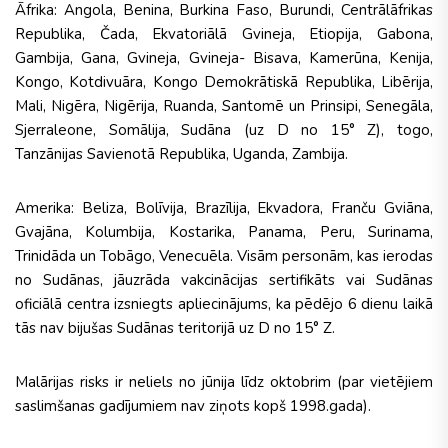
Āfrika: Angola, Benina, Burkina Faso, Burundi, Centrālāfrikas
Republika, Čada, Ekvatoriālā Gvineja, Etiopija, Gabona,
Gambija, Gana, Gvineja, Gvineja- Bisava, Kamerūna, Kenija,
Kongo, Kotdivuāra, Kongo Demokrātiskā Republika, Libērija,
Mali, Nigēra, Nigērija, Ruanda, Santomē un Prinsipi, Senegāla,
Sjerraleone, Somālija, Sudāna (uz D no 15° Z), togo,
Tanzānijas Savienotā Republika, Uganda, Zambija.
Amerika: Beliza, Bolīvija, Brazīlija, Ekvadora, Franču Gviāna,
Gvajāna, Kolumbija, Kostarika, Panama, Peru, Surinama,
Trinidāda un Tobāgo, Venecuēla. Visām personām, kas ierodas
no Sudānas, jāuzrāda vakcinācijas sertifikāts vai Sudānas
oficiālā centra izsniegts apliecinājums, ka pēdējo 6 dienu laikā
tās nav bijušas Sudānas teritorijā uz D no 15° Z.
Malārijas risks ir neliels no jūnija līdz oktobrim (par vietējiem
saslimšanas gadījumiem nav ziņots kopš 1998.gada).