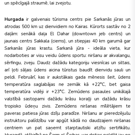
un spēcīgajā straumē, lai zvejotu.
Hurgada
ir galvenais tūrisma centrs pie Sarkanās jūras un
atrodas 500 km uz dienvidiem no Kairas. Kūrorts sastāv no 2
daļām: senākā daļa El Dahar (downtown jeb centrs) un
jaunais centrs Sakkala (ciems), un stiepjas 40 km garumā gar
Sarkanās jūras krastu. Sarkanā jūra - ideāla vieta, kur
nodarboties ar visu veidu ūdens sportu: niršanu ar akvalangu,
sērfingu, zveju. Daudz dažādu kategoriju viesnīcas un siltais,
arī ļoti sāļais ūdens aicina tūristus baudīt dienvidu sauli un
peldi. Februārī, kas ir aukstākais gada mēnesis šeit, ūdens
temperatūra saglabājas ne zemāk kā +22°C, bet gaisa
temperatūra vidēji ir +23°C. Zemūdens pasaules unikālajā
valstībā sastopami dažādu krāsu koraļļi un dažādu krāsu
tropisko ūdeņu zivis. Zemūdens niršanas mīlētājiem te
paveras patiesa jūras dzīļu paradīze. Niršanu ar pieredzējušu
instruktoru palīdzību var apgūt kādā no daudzajiem niršanas
centriem un pat saņemt starptautiski atzītu sertifikātu.