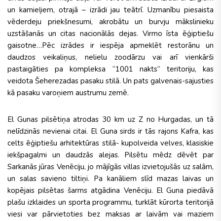
un kamieļiem, otrajā – izrādi jau teātrī. Uzmanību piesaista
vēderdeju priekšnesumi, akrobātu un burvju mākslinieku
uzstāšanās un citas nacionālās dejas. Virmo īsta ēģiptiešu
gaisotne…Pēc izrādes ir iespēja apmeklēt restorānu un
daudzos veikaliņus, nelielu zoodārzu vai arī vienkārši
pastaigāties pa kompleksa “1001 nakts” teritoriju, kas
veidota Šeherezadas pasaku stilā. Un pats galvenais-sajusties
kā pasaku varoņiem austrumu zemē.
El Gunas pilsētiņa atrodas 30 km uz Z no Hurgadas, un tā
nelīdzinās nevienai citai. El Guna sirds ir tās rajons Kafra, kas
celts ēģiptiešu arhitektūras stilā- kupolveida velves, klasiskie
iekšpagalmi un daudzās alejas. Pilsētu mēdz dēvēt par
Sarkanās jūras Venēciju, jo mājīgās villas izvietojušās uz salām,
un salas savieno tiltiņi. Pa kanāliem slīd mazas laivas un
kopējais pilsētas šarms atgādina Venēciju. El Guna piedāvā
plašu izklaides un sporta programmu, turklāt kūrorta teritorijā
viesi var pārvietoties bez maksas ar laivām vai maziem