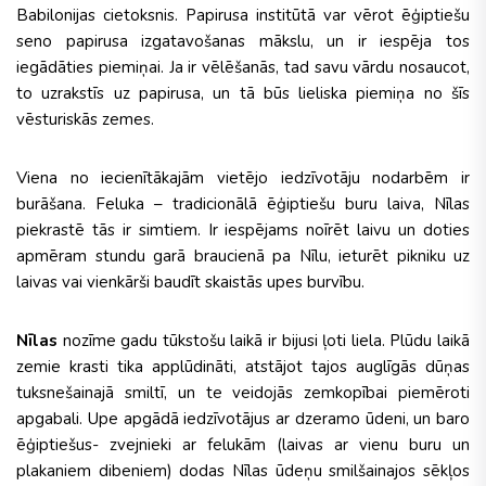
Babilonijas cietoksnis. Papirusa institūtā var vērot ēģiptiešu
seno papirusa izgatavošanas mākslu, un ir iespēja tos
iegādāties piemiņai. Ja ir vēlēšanās, tad savu vārdu nosaucot,
to uzrakstīs uz papirusa, un tā būs lieliska piemiņa no šīs
vēsturiskās zemes.
Viena no iecienītākajām vietējo iedzīvotāju nodarbēm ir
burāšana. Feluka – tradicionālā ēģiptiešu buru laiva, Nīlas
piekrastē tās ir simtiem. Ir iespējams noīrēt laivu un doties
apmēram stundu garā braucienā pa Nīlu, ieturēt pikniku uz
laivas vai vienkārši baudīt skaistās upes burvību.
Nīlas
nozīme gadu tūkstošu laikā ir bijusi ļoti liela. Plūdu laikā
zemie krasti tika applūdināti, atstājot tajos auglīgās dūņas
tuksnešainajā smiltī, un te veidojās zemkopībai piemēroti
apgabali. Upe apgādā iedzīvotājus ar dzeramo ūdeni, un baro
ēģiptiešus- zvejnieki ar felukām (laivas ar vienu buru un
plakaniem dibeniem) dodas Nīlas ūdeņu smilšainajos sēkļos