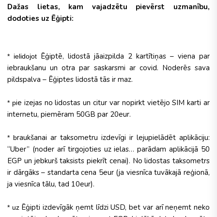
Dažas lietas, kam vajadzētu pievērst uzmanību,
dodoties uz Ēģipti:
Ēģiptē, lidostā jāaizpilda 2 kartītiņas – viena par
* ielidojot
iebraukšanu un otra par saskarsmi ar covid. Noderēs sava
pildspalva – Ēģiptes lidostā tās ir maz.
ie izejas no lidostas un citur var nopirkt vietējo SIM karti ar
* p
internetu, piemēram 50GB par 20eur.
raukšanai ar taksometru izdevīgi ir lejupielādēt aplikāciju:
* b
“Uber” (noder arī tirgojoties uz ielas… parādam aplikācijā 50
EGP un jebkurš taksists piekrīt cenai). No lidostas taksometrs
ir dārgāks – standarta cena 5eur (ja viesnīca tuvākajā reģionā,
ja viesnīca tālu, tad 10eur).
Ēģipti izdevīgāk ņemt līdzi USD, bet var arī neņemt neko
* uz