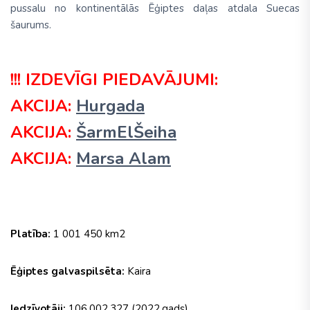
pussalu no kontinentālās Ēģiptes daļas atdala Suecas
šaurums.
!!! IZDEVĪGI PIEDAVĀJUMI:
AKCIJA:
Hurgada
AKCIJA:
ŠarmElŠeiha
AKCIJA:
Marsa Alam
Platība:
1 001 450 km2
Ēģiptes galvaspilsēta:
Kaira
Iedzīvotāji:
106,002,327 (2022.gads)