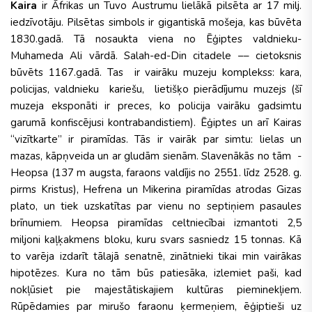
Kaira
ir Āfrikas un Tuvo Austrumu lielākā pilsēta ar 17 milj.
iedzīvotāju. Pilsētas simbols ir gigantiskā mošeja, kas būvēta
1830.gadā. Tā nosaukta viena no Ēģiptes valdnieku-
Muhameda Ali vārdā. Salah-ed-Din citadele –– cietoksnis
būvēts 1167.gadā. Tas ir vairāku muzeju komplekss: kara,
policijas, valdnieku kariešu, lietišķo pierādījumu muzejs (šī
muzeja eksponāti ir preces, ko policija vairāku gadsimtu
garumā konfiscējusi kontrabandistiem). Ēģiptes un arī Kairas
“vizītkarte” ir piramīdas. Tās ir vairāk par simtu: lielas un
mazas, kāpņveida un ar gludām sienām. Slavenākās no tām -
Heopsa (137 m augsta, faraons valdījis no 2551. līdz 2528. g.
pirms Kristus), Hefrena un Mikerina piramīdas atrodas Gizas
plato, un tiek uzskatītas par vienu no septiņiem pasaules
brīnumiem. Heopsa piramīdas celtniecībai izmantoti 2,5
miljoni kaļķakmens bloku, kuru svars sasniedz 15 tonnas. Kā
to varēja izdarīt tālajā senatnē, zinātnieki tikai min vairākas
hipotēzes. Kura no tām būs patiesāka, izlemiet paši, kad
nokļūsiet pie majestātiskajiem kultūras pieminekļiem.
Rūpēdamies par mirušo faraonu ķermeņiem, ēģiptieši uz