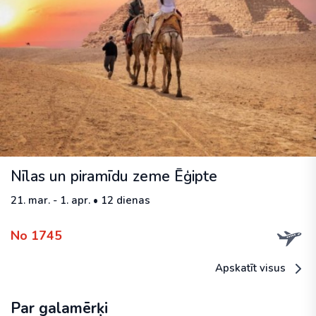
Nīlas un piramīdu zeme Ēģipte
21. mar. - 1. apr. • 12 dienas
No 1745
Apskatīt visus
Par galamērķi