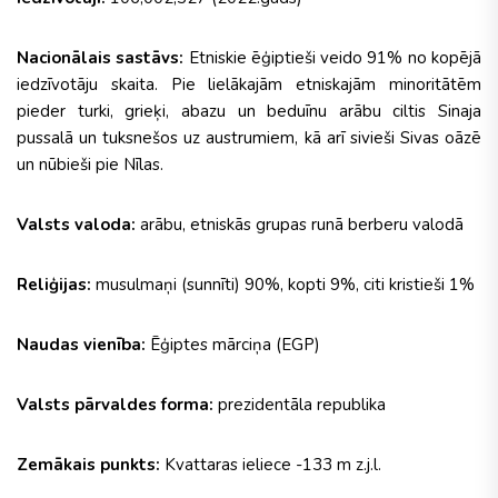
Nacionālais sastāvs:
Etniskie ēģiptieši veido 91% no kopējā
iedzīvotāju skaita. Pie lielākajām etniskajām minoritātēm
pieder turki, grieķi, abazu un beduīnu arābu ciltis Sinaja
pussalā un tuksnešos uz austrumiem, kā arī sivieši Sivas oāzē
un nūbieši pie Nīlas.
Valsts valoda:
arābu, etniskās grupas runā berberu valodā
Reliģijas:
musulmaņi (sunnīti) 90%, kopti 9%, citi kristieši 1%
Naudas vienība:
Ēģiptes mārciņa (EGP)
Valsts pārvaldes forma:
prezidentāla republika
Zemākais punkts:
Kvattaras ieliece -133 m z.j.l.