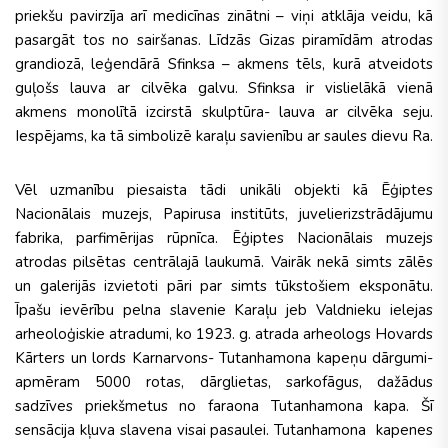
priekšu pavirzīja arī medicīnas zinātni – viņi atklāja veidu, kā
pasargāt tos no sairšanas. Līdzās Gizas piramīdām atrodas
grandiozā, leģendārā Sfinksa – akmens tēls, kurā atveidots
guļošs lauva ar cilvēka galvu. Sfinksa ir vislielākā vienā
akmens monolītā izcirstā skulptūra- lauva ar cilvēka seju.
Iespējams, ka tā simbolizē karaļu savienību ar saules dievu Ra.
Vēl uzmanību piesaista tādi unikāli objekti kā Ēģiptes
Nacionālais muzejs, Papirusa institūts, juvelierizstrādājumu
fabrika, parfimērijas rūpnīca. Ēģiptes Nacionālais muzejs
atrodas pilsētas centrālajā laukumā. Vairāk nekā simts zālēs
un galerijās izvietoti pāri par simts tūkstošiem eksponātu.
Īpašu ievērību pelna slavenie Karaļu jeb Valdnieku ielejas
arheoloģiskie atradumi, ko 1923. g. atrada arheologs Hovards
Kārters un lords Karnarvons- Tutanhamona kapeņu dārgumi-
apmēram 5000 rotas, dārglietas, sarkofāgus, dažādus
sadzīves priekšmetus no faraona Tutanhamona kapa. Šī
sensācija kļuva slavena visai pasaulei. Tutanhamona kapenes