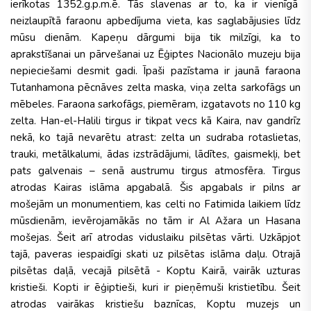
ierīkotas 1352.g.p.m.ē. Tās slavenas ar to, ka ir vienīgā
neizlaupītā faraonu apbedījuma vieta, kas saglabājusies līdz
mūsu dienām. Kapeņu dārgumi bija tik milzīgi, ka to
aprakstīšanai un pārvešanai uz Ēģiptes Nacionālo muzeju bija
nepieciešami desmit gadi. Īpaši pazīstama ir jaunā faraona
Tutanhamona pēcnāves zelta maska, viņa zelta sarkofāgs un
mēbeles. Faraona sarkofāgs, piemēram, izgatavots no 110 kg
zelta. Han-el-Halili tirgus ir tikpat vecs kā Kaira, nav gandrīz
nekā, ko tajā nevarētu atrast: zelta un sudraba rotaslietas,
trauki, metālkalumi, ādas izstrādājumi, lādītes, gaismekļi, bet
pats galvenais – senā austrumu tirgus atmosfēra. Tirgus
atrodas Kairas islāma apgabalā. Šis apgabals ir pilns ar
mošejām un monumentiem, kas celti no Fatimida laikiem līdz
mūsdienām, ievērojamākās no tām ir Al Ažara un Hasana
mošejas. Šeit arī atrodas viduslaiku pilsētas vārti. Uzkāpjot
tajā, paveras iespaidīgi skati uz pilsētas islāma daļu. Otrajā
pilsētas daļā, vecajā pilsētā - Koptu Kairā, vairāk uzturas
kristieši. Kopti ir ēģiptieši, kuri ir pieņēmuši kristietību. Šeit
atrodas vairākas kristiešu baznīcas, Koptu muzejs un