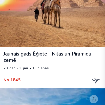
Jaunais gads Ēģiptē - Nīlas un Piramīdu
zemē
20. dec. - 3. jan. • 15 dienas
No 1845