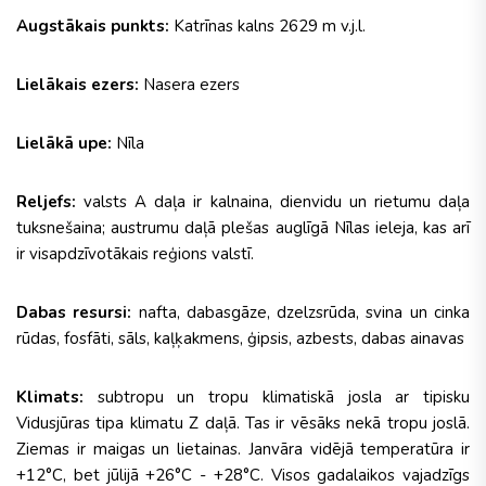
Augstākais punkts:
Katrīnas kalns 2629 m v.j.l.
Lielākais ezers:
Nasera ezers
Lielākā upe:
Nīla
Reljefs:
valsts A daļa ir kalnaina, dienvidu un rietumu daļa
tuksnešaina; austrumu daļā plešas auglīgā Nīlas ieleja, kas arī
ir visapdzīvotākais reģions valstī.
Dabas resursi:
nafta, dabasgāze, dzelzsrūda, svina un cinka
rūdas, fosfāti, sāls, kaļķakmens, ģipsis, azbests, dabas ainavas
Klimats:
subtropu un tropu klimatiskā josla ar tipisku
Vidusjūras tipa klimatu Z daļā. Tas ir vēsāks nekā tropu joslā.
Ziemas ir maigas un lietainas. Janvāra vidējā temperatūra ir
+12°C, bet jūlijā +26°C - +28°C. Visos gadalaikos vajadzīgs