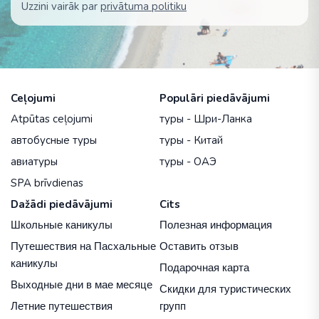
Uzzini vairāk par
privātuma politiku
Ceļojumi
Populāri piedāvājumi
Atpūtas ceļojumi
туры - Шри-Ланка
автобусные туры
туры - Китай
авиатуры
туры - ОАЭ
SPA brīvdienas
Dažādi piedāvājumi
Cits
Школьные каникулы
Полезная информация
Путешествия на Пасхальные
Оставить отзыв
каникулы
Подарочная карта
Выходные дни в мае месяце
Скидки для туристических
Летние путешествия
групп