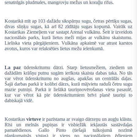
senatnīgās pludmales, mangrovju mežus un koraļļu rifus.
Kostarikā mīt ap 103 dažādu sikspārņu sugu, četras pērtiķu sugas,
divas sliņķu sugas, kā arī 82 zīdītāju sugas kopumā. Vairāk uz
Kostarikas Ziemeļiem var sastapt Arenal vulkānu. Šeit ir izveidots
nacionālais parks, kurā lietus meži mijas ar vulkānu skaistumu.
Lieliska vieta pārgājieniem. Vulkāna apkaimē var atrast karstos
avotus, kuros var relaksēties lietus mežu ielenkumā.
La paz
ūdenskritumu dārzi. Starp lietusmežiem, ziediem un
dažādām krāšņu putnu sugām ierīkota skaista dabas taka. No tās
var vērot ūdenskritumu no augšas, apakšas un centrālās daļas.
Šajā darbas parkā ir kolibri dārzs, kurā mājvietu raduši četru sugu
mazie putniņi. Parkā ir lielākā tauriņnovērošanas vieta pasaulē,
kur var vērot kā pie ūdenskritumiem brīvi planē tauriņi to
dabiskajā vidē.
Kostarikas
virtuve
ir pazīstama ar svaigo dārzeņu un augļu klāstu.
Rīsi un melnās pupiņas ir visbiežāk iekļautās sastāvdaļas
pamatēdienos. Gallo Pinto (tiešajā tulkojumā nozīmē
plankumainās vistas
)
ir viens no nacionālajiem ēdieniem