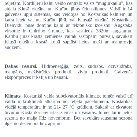
reljefam. Kordiljeru kalni veido centrālo valsts “mugurkaulu”, kas
atdala Klusā okeāna un Karību jūras ūdenstilpnes. Valstī ir 14
galvenās upju sistēmas, kas veidojas no Kostarikas kalniem un
katra ietek vai nu Karību jūrā, vai Klusajā okeānā. Kostarikas
Dienvidu pusē dominē kalni ar tektonisko izcelsmi. Augstākā
virsotne ir Chirripó Grande, kas sasniedz 3820m augstumu.
Karību jūras krasta zemienēs vairāk sastopami purvāji, savukārt
Klusā okeāna krastā kopā saplūst lietus meži ar mangrovju
audzēm.
Dabas resursi.
Hidroenerģija, zelts, sudrabs, dzīvsudrabs,
mangāns, mežistrādes produkti, zivju produkti. Galvenās
eksportpreces ir kafija un banāni.
Klimats.
Kostarikā valda subekvatoriāls klimats, tomēr valstī arī
valda mikroklimati atkarībā no reljefa pacēlumiem. Kostarikas
vidējā temperatūra ir no 21- 27 °C grādiem. Sakarā ar ekvatora
tuvumu Kostarikā nav īstas ziemas un vasaras, tomēr tai ir lietus
sezona no maija līdz novembrim. Bet savukārt sausuma sezona
ilgst no decembra līdz aprīlim.