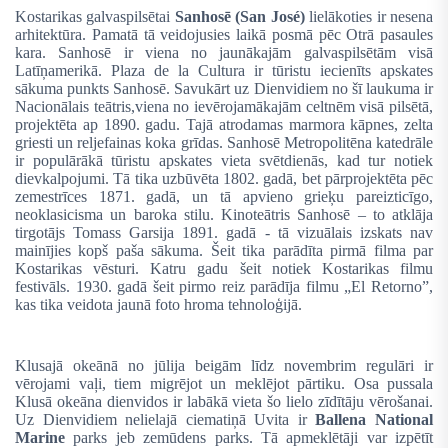
Kostarikas galvaspilsētai
Sanhosē (San José)
lielākoties ir nesena
arhitektūra. Pamatā tā veidojusies laikā posmā pēc Otrā pasaules
kara. Sanhosē ir viena no jaunākajām galvaspilsētām visā
Latīņamerikā. Plaza de la Cultura ir tūristu iecienīts apskates
sākuma punkts Sanhosē. Savukārt uz Dienvidiem no šī laukuma ir
Nacionālais teātris,viena no ievērojamākajām celtnēm visā pilsētā,
projektēta ap 1890. gadu. Tajā atrodamas marmora kāpnes, zelta
griesti un reljefainas koka grīdas. Sanhosē Metropolitēna katedrāle
ir populārākā tūristu apskates vieta svētdienās, kad tur notiek
dievkalpojumi. Tā tika uzbūvēta 1802. gadā, bet pārprojektēta pēc
zemestrīces 1871. gadā, un tā apvieno grieķu pareizticīgo,
neoklasicisma un baroka stilu. Kinoteātris Sanhosē – to atklāja
tirgotājs Tomass Garsija 1891. gadā - tā vizuālais izskats nav
mainījies kopš paša sākuma. Šeit tika parādīta pirmā filma par
Kostarikas vēsturi. Katru gadu šeit notiek Kostarikas filmu
festivāls. 1930. gadā šeit pirmo reiz parādīja filmu „El Retorno”,
kas tika veidota jaunā foto hroma tehnoloģijā.
Klusajā okeānā no jūlija beigām līdz novembrim regulāri ir
vērojami vaļi, tiem migrējot un meklējot pārtiku. Osa pussala
Klusā okeāna dienvidos ir labākā vieta šo lielo zīdītāju vērošanai.
Uz Dienvidiem nelielajā ciematiņā Uvita ir
Ballena National
Marine
parks jeb zemūdens parks. Tā apmeklētāji var izpētīt