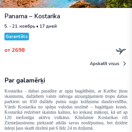
Panama – Kostarika
5. - 21. ноябрь • 17 дней
Garantēts
от 2698
Apskatīt visus
Par galamērķi
Kostarika - dabas paradīze ar upju bagātībām, ar Karību jūras
skaistumu, dažādiem valsts mēroga aizsargājamiem tropu dabas
parkiem un 850 dažādu putnu sugu krāšņuma daudzveidību.
Vārds Kostarika no spāņu valodas nozīmē –
bagātīgais krasts
.
Kostarikā redzēsiet skaistus kalnus, ko ieskauj mākoņi, kā arī ap
120 mežonīgu aktīvu vulkānu. Klinšainie Kostarikas rifi
Ziemeļaustrumu piekrastē atklās savus noslēpumus, bet dzidrie
ūdeņi ļaus skatīt dzelmi pat 6 līdz 24 m dziļumā.