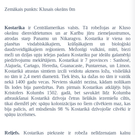
Zemākais punkts: Klusais okeāns 0m
Kostarika
ir Centrālamerikas valsts. Tā robežojas ar Kluso
okeānu dienvidrietumos un ar Karību jūru ziemeļaustrumos,
atrodas starp Panamu un Nikaragvu. Kostarika ir viena no
planētas visdabiskākajiem, krāšņākajiem un bioloģiski
daudzveidīgākajiem reģioniem. Mežonīgi vulkāni, mitri, biezi
meži un dziļas upju ielejas padara Kostariku par ideālu galamērķi
piedzīvojumu meklētājiem. Kostarikai ir 7 provinces : Sanhosē,
Alajuela, Cartago, Heredia, Guanacaste, Puntarenas, un Limon.
Kostarikā atrastas simtiem izcili veidotu akmens ložu, vislielākā
no tām ir 2,4 metri diametrā. Tiek lēsts, ka dažas no tām ir vairāk
nekā 1400 gadu vecas. Neviens skaidri nezina, kādam nolūkam
šīs lodes bija paredzētas. Pats pirmais Kostarikas atklājējs bijis
Kristofers Kolumbs 1502. gadā, bet savukārt līdz Kolumba
atbraukšanai Kostarikā dzīvoja četras lielākās iezemiešu ciltis,
tikai diemžēl pēc spāņu kolonizācijas no šiem cilvēkiem maz, kas
bija palicis, arī mūsdienās 98 % Kostarikā dzīvojošie cilvēki ir
spāņu izcelsmes.
Reljefs.
Kostarikas piekraste ir robeža nelīdzenajam kalnu