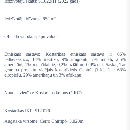
Iedzīvotāju skaits: 5,182,911 (2022.gads)
Iedzīvotāju blīvums: 85/km²
Oficiālā valoda: spāņu valoda
Etniskais sastāvs: Kostarikas etniskais sastāvs ir 66%
baltie/kastizo, 14% mestizo, 9% imigranti, 7% mulati, 2,5%
amerikāņi, 1% melnādainie, 0,2% aziāti un 0,9% citi. Saskaņā ar
genoma projektu vidējais kostarikietis Centrālajā ielejā ir 68%
eiropiešu, 29% amerikāņu un 3% afrikāņu.
Naudas vienība: Kostarikas kolons (CRC)
Kostarikas IKP:
$12 076
Augstākā virsotne: Cerro Chirripó- 3,820m