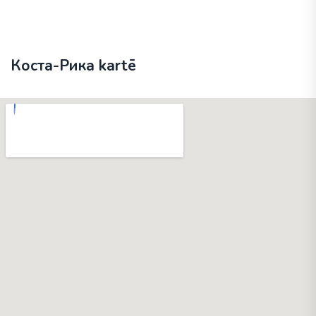
Коста-Рика kartē