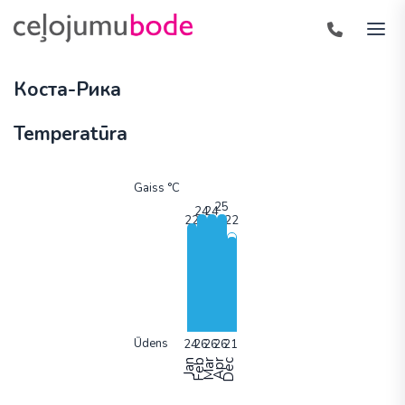
Коста-Рика
Temperatūra
Gaiss °C
Ūdens
Jan
Feb
Mar
Apr
Dec