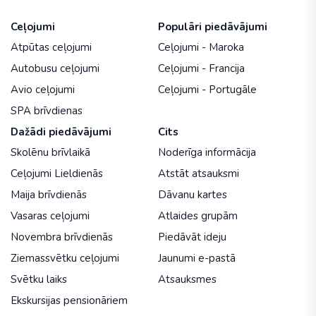
Ceļojumi
Populāri piedāvājumi
Atpūtas ceļojumi
Ceļojumi - Maroka
Autobusu ceļojumi
Ceļojumi - Francija
Avio ceļojumi
Ceļojumi - Portugāle
SPA brīvdienas
Dažādi piedāvājumi
Cits
Skolēnu brīvlaikā
Noderīga informācija
Ceļojumi Lieldienās
Atstāt atsauksmi
Maija brīvdienās
Dāvanu kartes
Vasaras ceļojumi
Atlaides grupām
Novembra brīvdienās
Piedāvāt ideju
Ziemassvētku ceļojumi
Jaunumi e-pastā
Svētku laiks
Atsauksmes
Ekskursijas pensionāriem