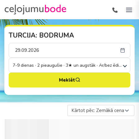
TURCIJA: BODRUMA
7-9 dienas · 2 pieaugušie · 3★ un augstāk · Ar/bez ēdināšanas
Meklēt
Kārtot pēc: Zemākā cena