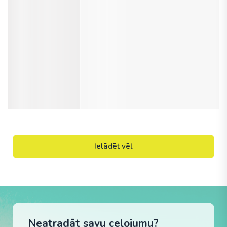
Ielādēt vēl
Neatradāt savu ceļojumu?