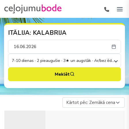
ITĀLIJA: KALABRIJA
7-10 dienas · 2 pieaugušie · 3★ un augstāk · Ar/bez ēdināšanas
Meklēt
Kārtot pēc: Zemākā cena