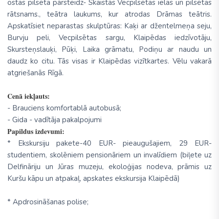
ostas pilsēta pārsteidz- Skaistās Vecpilsētas ielas un pilsētas
rātsnams., teātra laukums, kur atrodas Drāmas teātris.
Apskatīsiet neparastas skulptūras: Kaķi ar džentelmeņa seju,
Burvju peli, Vecpilsētas sargu, Klaipēdas iedzīvotāju,
Skursteņslauķi, Pūķi, Laika grāmatu, Podiņu ar naudu un
daudz ko citu. Tās visas ir Klaipēdas vizītkartes. Vēlu vakarā
atgriešanās Rīgā.
Cenā iekļauts:
- Brauciens komfortablā autobusā;
- Gida - vadītāja pakalpojumi
Papildus izdevumi:
* Ekskursiju pakete-40 EUR- pieaugušajiem, 29 EUR-
studentiem, skolēniem pensionāriem un invalīdiem (biļete uz
Delfināriju un Jūras muzeju, ekoloģijas nodeva, prāmis uz
Kuršu kāpu un atpakaļ, apskates ekskursija Klaipēdā)
* Apdrosināšanas polise;