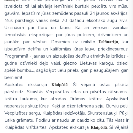
izveidots, tā lai akvārija iemītnieki burtiski peldētu virs mūsu
galvām. Iepazīsim jūras zemūdens pasauli 24 jaunos akvārijos.
Mūs pārsteigs vairāk nekā 70 dažādu eksotisko sugu zivis.
Uzzināsim par floru un faunu. Kā arī vērosim vairākas
tematiskās ekspozīcijas: par jūras putniem, dzīvniekiem un
Delfināriju
jaunāko par vēsturi. Dosimies uz unikālo
, kur
izbaudīsim delfīnu un kalifornijas jūras lauvu priekšnesumus.
Programmā - jaunas un aizraujošas delfīnu atraktīvās izrādes -
gudrie dzīvnieki dejo valsi, glezno Lietuvas karogu, dzied,
spēlē bumbu..., sagādājot lielu prieku gan pieaugušajiem, gan
bērniem!
Klaipēdā
Apskates ekskursija
. Šī vējainā ostas pilsēta
pārsteidz- Skaistās Vecpilsētas ielas un pilsētas rātsnams.,
teātra laukums, kur atrodas Drāmas teātris. Apskatīsiet
neparastas skulptūras: Kaķi ar džentelmeņa seju, Burvju peli,
Vecpilsētas sargu, Klaipēdas iedzīvotāju, Skursteņslauķi, Pūķi,
Laika grāmatu, Podiņu ar naudu un daudz ko citu. Tās visas ir
Klaipēdā
Klaipēdas vizītkartes. Apskates ekskursija
. Šī vējainā