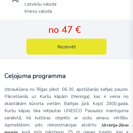
Latviešu valoda
Krievu valoda
no 47 €
Rezervēt
Ceļojuma programma
Izbraukšana no Rīgas plkst. 06.30. apstāšanās kafijas pauzei.
Pārcelšanās uz Kuršu kāpām (Neringa), kas ir viena no
skaistākām kūrorta vietām Baltijas jūrā. Kopš 2000.gada,
Kuršu kāpas tika iekļautas UNESCO Pasaules mantojuma
sarakstā, kā kultūras objekts ar izcilu ainavu vērtību.
Akvārija-Jūras
Apmeklēsim, pēc rekonstrukcijas atvērto
muzeju
, kurā mūs pārsteigs 25 m garais tunelis, kas ir