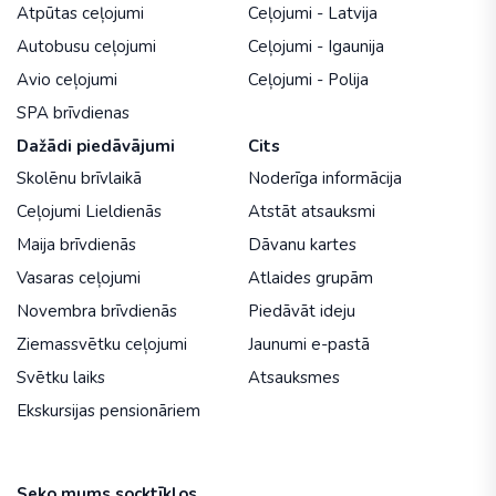
Atpūtas ceļojumi
Ceļojumi - Latvija
Autobusu ceļojumi
Ceļojumi - Igaunija
Avio ceļojumi
Ceļojumi - Polija
SPA brīvdienas
Dažādi piedāvājumi
Cits
Skolēnu brīvlaikā
Noderīga informācija
Ceļojumi Lieldienās
Atstāt atsauksmi
Maija brīvdienās
Dāvanu kartes
Vasaras ceļojumi
Atlaides grupām
Novembra brīvdienās
Piedāvāt ideju
Ziemassvētku ceļojumi
Jaunumi e-pastā
Svētku laiks
Atsauksmes
Ekskursijas pensionāriem
Seko mums socktīklos