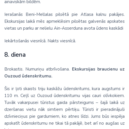
ainaviskām bildēm.
Ierašanās Beni-Mellalas pilsētā pie Atlasa kalnu pakājes.
Ekskursijas laikā mēs apmeklēsim pilsētas galvenās apskates
vietas un parku ar nelielu Ain-Asserduna avota ūdens kaskādi
Iekārtošanās viesnīcā. Nakts viesnīcā.
8. diena
Brokastis. Numuriņu atbrīvošana.
Ekskursijas braucienu uz
Ouzoud ūdenskritumu.
Šis ir ļoti skaists triju kaskāžu ūdenskritums, kura augstums ir
110 m. Ceļš uz Ouzoud ūdenskritumu vijas cauri olīvkokiem.
Tuvāk vakarpusei tūristus gaida pārsteigums – šajā laikā uz
dzeršanas vietu nāk simtiem pērtiķu. Tūristi ir pieradinājuši
dzīvnieciņus pie gardumiem, ko atnes līdzi. Jums būs iespēja
apskatīt ūdenskritumu ne tikai tā pakājē, bet arī no augšas uz