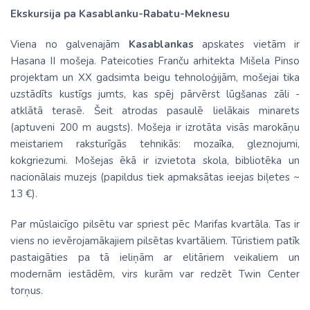
Ekskursija pa Kasablanku-Rabatu-Meknesu
Viena no galvenajām
Kasablankas
apskates vietām ir
Hasana II mošeja. Pateicoties Franču arhitekta Mišela Pinso
projektam un XX gadsimta beigu tehnoloģijām, mošejai tika
uzstādīts kustīgs jumts, kas spēj pārvērst lūgšanas zāli -
atklātā terasē. Šeit atrodas pasaulē lielākais minarets
(aptuveni 200 m augsts). Mošeja ir izrotāta visās marokāņu
meistariem raksturīgās tehnikās: mozaīka, gleznojumi,
kokgriezumi. Mošejas ēkā ir izvietota skola, bibliotēka un
nacionālais muzejs (papildus tiek apmaksātas ieejas biļetes ~
13 €).
Par mūslaicīgo pilsētu var spriest pēc Marifas kvartāla. Tas ir
viens no ievērojamākajiem pilsētas kvartāliem. Tūristiem patīk
pastaigāties pa tā ieliņām ar elitāriem veikaliem un
modernām iestādēm, virs kurām var redzēt Twin Center
torņus.