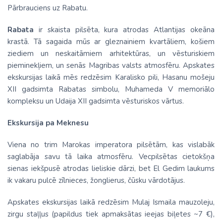
Pārbrauciens uz Rabatu.
Rabata
ir skaista pilsēta, kura atrodas Atlantijas okeāna
krastā. Tā sagaida mūs ar gleznainiem kvartāliem, košiem
ziediem un neskaitāmiem arhitektūras, un vēsturiskiem
pieminekļiem, un senās Magribas valsts atmosfēru. Apskates
ekskursijas laikā mēs redzēsim Karalisko pili, Hasanu mošeju
XII gadsimta Rabatas simbolu, Muhameda V memoriālo
kompleksu un Udaija XII gadsimta vēsturiskos vārtus.
Ekskursija pa Meknesu
Viena no trim Marokas imperatora pilsētām, kas vislabāk
saglabāja savu tā laika atmosfēru. Vecpilsētas cietokšņa
sienas iekšpusē atrodas lieliskie dārzi, bet El Gedim laukums
ik vakaru pulcē zīlnieces, žonglierus, čūsku vārdotājus.
Apskates ekskursijas laikā redzēsim Mulaj Ismaila mauzoleju,
zirgu staļļus (papildus tiek apmaksātas ieejas biļetes ~7 €),