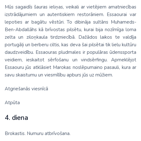
Mūs sagaidīs šauras ieliņas, veikali ar vietējiem amatniecības
izstrādājumiem un autentiskiem restorāniem. Essaourai var
lepoties ar bagātu vēstūri. To dibināja sultāns Muhameds-
Ben-Abdallāhs kā brīvostas pilsētu, kurai bija nozīmīga loma
zelta un ziloņkaula tirdzniecībā. Dažādos laikos te valdīja
portugāļi un berberu ciltis, kas deva šai pilsētai tik lielu kultūru
daudzveidību. Essaouras pludmales ir populāras ūdenssporta
veidiem, ieskaitot sērfošanu un vindsērfingu. Apmeklējot
Essaouru jūs atklāsiet Marokas noslēpumaino pasauli, kura ar
savu skaistumu un viesmīlību apburs jūs uz mūžiem.
Atgriešanās viesnīcā
Atpūta
4. diena
Brokastis. Numuru atbrīvošana.