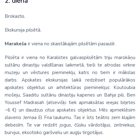
2. diena
Brokastis.
Ekskursija pilsētā.
Marakeša
ir viena no skaistākajām pilsētām pasaulē.
Pilsēta ir viena no Karalistes galvaspilsētām triju marokāņu
sultānu dinastiju valdīšanas laikmetā, tieši te atrodas virkne
muzeju un vēstures pieminekļu, katrs no tiem ir mākslas
darbs. Apskates ekskursijas laikā redzēsiet populārākos
apskates objektus un arhitektūras pieminekļus: Koutoubia
mošeju, Saaditu sultānu dinastiju kapenes un Bahja pili, Ben
Youssef Madrasah (atsevišķi tiek apmaksātas ieejas biļetes
~6 €) un daudzus citus apskates objektus. Mēs apmeklēsim
slaveno Jemaa El Fna laukumu. Tas ir īsts teātris zem klajām
debesīm. Te var redzēt jogus, čūsku vārdotājus, zintniekus,
burvjus, eksotisko garšvielu un augļu tirgotājus.