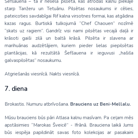
Šefšauena – tā ir neliela pilsēta, kas atrodas kalnu piekājē
starp Tanžeru un Tetuānu. Pilsētas nosaukums ir cēlies,
pateicoties savdabīgai Rif kalna virsotnes formai, kas atgādina
kazas ragus. Burtiskā tulkojumā “Сhef Chaouen” nozīmē
“skats uz ragiem”. Gandrīz visi nami pilsētas vecajā daļā ir
krāsoti gaiši zilā un baltā krāsā. Pilsēta ir slavena ar
marihuānas audzētājiem, kuriem pieder lielas piepilsētas
plantācijas, kā rezultātā Šefšauena ir ieguvusi „hašiša
galvaspilsētas” nosaukumu.
Atgriešanās viesnīcā. Nakts viesnīcā.
7. diena
Brokastis. Numuru atbrīvošana.
Brauciens uz Beni-Mellalu.
Mūsu brauciens būs pāri Atlasa kalnu masīvam. Pa ceļam mēs
apstāsimies “Marokas Šveicē” - Ifrānā. Brauciena laikā Jums
būs iespēja papildināt savas foto kolekcijas ar pasakaini