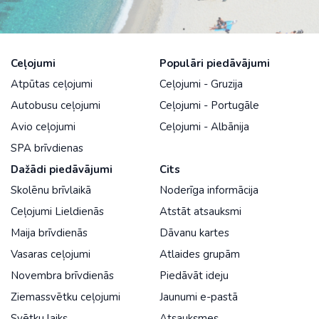
Ceļojumi
Populāri piedāvājumi
Atpūtas ceļojumi
Ceļojumi - Gruzija
Autobusu ceļojumi
Ceļojumi - Portugāle
Avio ceļojumi
Ceļojumi - Albānija
SPA brīvdienas
Dažādi piedāvājumi
Cits
Skolēnu brīvlaikā
Noderīga informācija
Ceļojumi Lieldienās
Atstāt atsauksmi
Maija brīvdienās
Dāvanu kartes
Vasaras ceļojumi
Atlaides grupām
Novembra brīvdienās
Piedāvāt ideju
Ziemassvētku ceļojumi
Jaunumi e-pastā
Svētku laiks
Atsauksmes