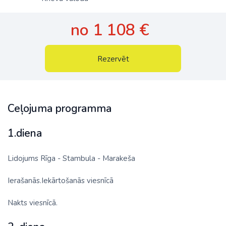
no 1 108 €
Rezervēt
Ceļojuma programma
1.diena
Lidojums Rīga - Stambula - Marakeša
Ierašanās.Iekārtošanās viesnīcā
Nakts viesnīcā.