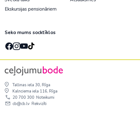
Ekskursijas pensionāriem
Seko mums socktīklos
Tallinas iela 30, Rīga
Kalnciema iela 116, Rīga
20 700 300
Noteikumi
cb@cb.lv
Rekvizīti