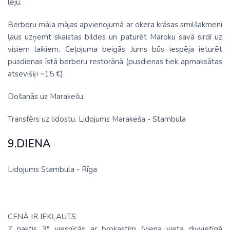
leju.
Berberu māla mājas apvienojumā ar okera krāsas smilšakmeni
ļaus uzņemt skaistas bildes un paturēt Maroku savā sirdī uz
visiem laikiem. Ceļojuma beigās Jums būs iespēja ieturēt
pusdienas īstā berberu restorānā (pusdienas tiek apmaksātas
atsevišķi ~15 €).
Došanās uz Marakešu.
Transfērs uz lidostu. Lidojums Marakeša - Stambula
9.DIENA
Lidojums Stambula - Rīga
CENĀ IR IEKĻAUTS
7 naktis 3* viesnīcās ar brokastīm (viena vieta divvietīgā