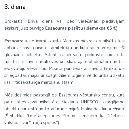
3. diena
Brokastis. Brīva diena vai pēc vēlēšanās piedāvājam
ekskursiju uz burvīgo
Essaouras pilsētu (piemaksa 65 €)
Essaoura
ir neticami skaista Marokas piekrastes pilsēta, kas
apbur ar savu gaisotni, arhitektūru un kultūras mantojumu. Šī
gleznainā pilsēta Atlantijas okeāna piekrastē piesaista
tūristus ar savu unikālo vēsturi, skaistajām pludmalēm un tās
iedzīvotāju viesmīlību. Pilsēta pārsteidz ar savu arhitektūru -
sniegbaltās mājas ar spilgti ziliem logiem veido unikālu skatu,
kas ir tik raksturīga marokāņu stilam.
Mēs dosimies pastaigā pa Essaouras vēsturisko centru, kura
pateicoties savai unikalitātei ir iekļauta UNESCO aizsargājamo
objektu sarakstā un to arī ir iecienījuši Holivudas kinorežisori!
(Šeit tika filmētasepizodes filmām seriāliem kā “Debesu
valstība” vai “Troņu spēles”).