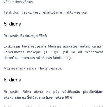
vēsturiskos vārtus.
Tālāk dosimies uz Fesu. Iekārtošanās, nakts viesnīcā.
5. diena
Brokastis.
Ekskursija Fēsā
Ekskursijas laikā redzēsim Medinas apskates vietas: Karauin
universitātes mošejas (9.-11.gs.), pili, kā arī miecētavas
darbnīcu, keramikas ražošanas fabriku, tirgu.
Atgriešanās viesnīcā. Nakts viesnīcā.
6. diena
Brokastis. Brīva diena vai
pēc vēlēšanās piedāvājam
ekskursiju uz Šefšauenu (piemaksa 60 €)