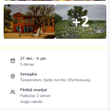
+2
Ielādējam piedāvājumu...
27. dec. - 4. jan.
9 dienas
Senegāla
Tūroperators:
Baltic Ad Hoc (FlyMeAway)
Pēdējā iespēja!
Palikušas 2 vietas!
Angļu valoda