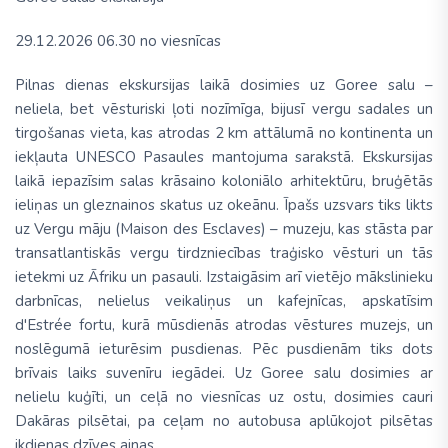
29.12.2026 06.30 no viesnīcas
Pilnas dienas ekskursijas laikā dosimies uz Goree salu –
neliela, bet vēsturiski ļoti nozīmīga, bijusī vergu sadales un
tirgošanas vieta, kas atrodas 2 km attālumā no kontinenta un
iekļauta UNESCO Pasaules mantojuma sarakstā. Ekskursijas
laikā iepazīsim salas krāsaino koloniālo arhitektūru, bruģētās
ieliņas un gleznainos skatus uz okeānu. Īpašs uzsvars tiks likts
uz Vergu māju
(Maison des Esclaves)
– muzeju, kas stāsta par
transatlantiskās vergu tirdzniecības traģisko vēsturi un tās
ietekmi uz Āfriku un pasauli. Izstaigāsim arī vietējo mākslinieku
darbnīcas, nelielus veikaliņus un kafejnīcas, apskatīsim
d'Estrée fortu, kurā mūsdienās atrodas vēstures muzejs, un
noslēgumā ieturēsim pusdienas. Pēc pusdienām tiks dots
brīvais laiks suvenīru iegādei. Uz Goree salu dosimies ar
nelielu kuģīti, un ceļā no viesnīcas uz ostu, dosimies cauri
Dakāras pilsētai, pa ceļam no autobusa aplūkojot pilsētas
ikdienas dzīves ainas.