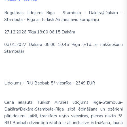
Regulārais lidojums Rīga - Stambula - Dakāra//Dakāra -
Stambula - Rīga ar Turkish Airlines avio kompāniju
27.12.2026 Rīga 19:00 06:15 Dakāra
03.01.2027
Dakāra 08:00 10:45 Rīga (+1d. ar nakšņošanu
Stambulā)
Lidojums + RIU Baobab 5* viesnīca - 2349 EUR
Cenā iekļauts:
Turkish Airlines
lidojums Rīga-Stambula-
Dakāra//Dakāra-Stambula-Rīga, siltā ēdināšana un dzērieni
pārlidojumu laikā, transfers uz/no viesnīcas, piecas naktis
5*
RIU Baobab divvietīgā istabā ar
all inclusive
ēdināšanu, Jaunā