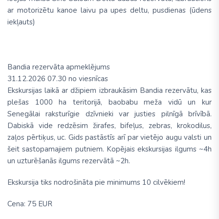
ar motorizētu kanoe laivu pa upes deltu, pusdienas (ūdens
iekļauts)
Bandia rezervāta apmeklējums
31.12.2026 07.30 no viesnīcas
Ekskursijas laikā ar džipiem izbraukāsim Bandia rezervātu, kas
plešas 1000 ha teritorijā, baobabu meža vidū un kur
Senegālai raksturīgie dzīvnieki var justies pilnīgā brīvībā.
Dabiskā vide redzēsim žirafes, bifeļus, zebras, krokodilus,
zaļos pērtiķus, uc. Gids pastāstīs arī par vietējo augu valsti un
šeit sastopamajiem putniem. Kopējais ekskursijas ilgums ~4h
un uzturēšanās ilgums rezervātā ~2h.
Ekskursija tiks nodrošināta pie minimums 10 cilvēkiem!
Cena:
75 EUR