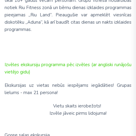
tikai 18+ gadus vecām personām. Grupu fitnesa nodarbības
notiek Riu Fitness zonā un bērnu dienas izklaides programmas
pieejamas „Riu Land”. Pieaugušie var apmeklēt viesnīcas
diskotēku „Aduna”, kā arī baudīt citas dienas un nakts izklaides
programmas.
Izvēles ekskursiju programma pēc izvēles (ar angliski runājošu
vietējo gidu)
Ekskursijas uz vietas nebūs iespējams iegādāties! Grupas
lielums - max 21 persona!
Vietu skaits ierobežots!
Izvēle jāveic pirms lidojuma!
Goree salas ekskursija