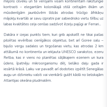
miljons cilvēku un te vērojami visam kontinentam raksturīgie
kontrasti – elegantām koloniālajā stilā celtajām ēkām un
mūsdienīgām jaunbūvēm līdzās atrodas trūcīgo āfrikāņu
mājokļu kvartāli ar savu izpratni par sabiedrisko vietu tīrību; uz
labas kvalitātes ceļa cenšas sadzīvot ēzeļu pajūgi ar Ferrari...
Dakāra ir izejas punkts tiem, kuri grib apskatīt ne tikai pašas
pilsētas ievērības cienīgākos objektus, bet arī Goree salu –
bijušo vergu sadales un tirgošanas vietu, kas atrodas 2 km
attālumā no kontinenta un iekļauta UNESCO sarakstos, ezeru
Retba, kas ir viens no planētas sāļākajiem ezeriem un kura
ūdens, īpatnēju mikroorganismu dēļ, lielāko daļu gada ir
iesārtā krāsā. Laiku var pavadīt arī dodoties izpētīt Senegālas
augu un dzīvnieku valsti vai vienkārši gulēt kādā no lieliskajām
Atlantijas okeāna pludmalēm.