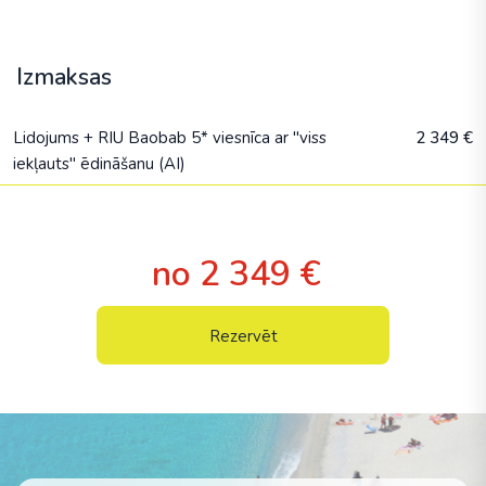
Izmaksas
Lidojums + RIU Baobab 5* viesnīca ar "viss
2 349 €
iekļauts" ēdināšanu (AI)
no 2 349 €
Rezervēt