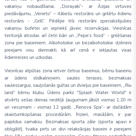
vakariņu nobaudīšanai, „Dorayaki”- ar Āzijas virtuves
piedāvājumu, „Veneto” – itāliešu restorāns un grilētu ēdienu
restorāns - „Grill”. Pēdējie trīs restorāni specializējušies
vakariņu bufetei un iepriekš jāveic rezervācijas. Viesnīcas
teritorijā atrodas arī četri bāri un „Pepe’s food” - grilēšanas
zona pie baseiniem.
Alkoholiskie un bezalkoholiskie dzērieni
pieejami visu diennakti, kā arī cenā ir iekļautas visas
ēdienreizes un uzkodas.
Viesnīcas atpūtas zona ietver četrus baseinus, bērnu baseinu
ar ūdens slidkalniņiem, saules terases, bezmaksas
saulessargus, sauļošanās gultas un dvieļus pie baseiniem, „Riu
land” bērnu klubu. Ūdens parks "Splash Water World" ir
atvērts sešas dienas nedēļā (augumam jābūt vismaz 1,20 m
un vecumam - vismaz 12 gadi). „Renova Spa”- ar dažādām
skaistumkopšanas procedūrām, frizieri, masāžām, ir par
papildus samaksu. Bezmaksas sporta zāle (sporta apavi ir
obligāti!), tvaika pirts un divi relaksācijas baseini ir pieejami