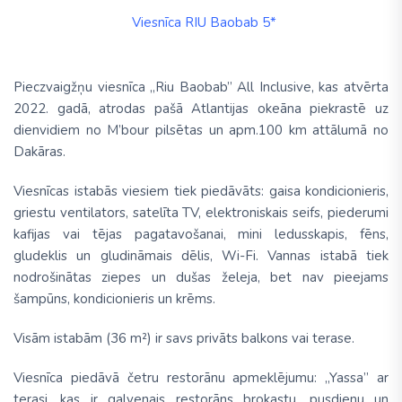
Viesnīca RIU Baobab 5*
Pieczvaigžņu viesnīca
„Riu Baobab”
All Inclusive
, kas atvērta
2022. gadā, atrodas pašā Atlantijas okeāna piekrastē uz
dienvidiem no M’bour pilsētas un apm.100 km attālumā no
Dakāras.
Viesnīcas istabās viesiem tiek piedāvāts: gaisa kondicionieris,
griestu ventilators, satelīta TV, elektroniskais seifs, piederumi
kafijas vai tējas pagatavošanai, mini ledusskapis, fēns,
gludeklis un gludināmais dēlis, Wi-Fi.
Vannas istabā tiek
nodrošinātas ziepes un dušas želeja, bet nav pieejams
šampūns, kondicionieris un krēms.
Visām istabām (36 m²) ir savs privāts balkons vai terase.
Viesnīca piedāvā četru restorānu apmeklējumu: „Yassa” ar
terasi, kas ir galvenais restorāns brokastu, pusdienu un