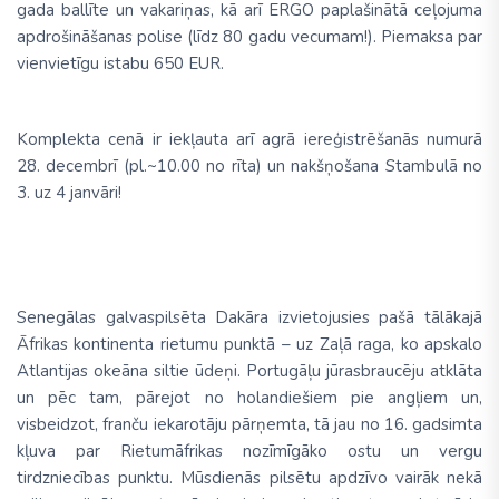
gada ballīte un vakariņas,
kā arī ERGO paplašinātā ceļojuma
apdrošināšanas polise (līdz 80 gadu vecumam!). Piemaksa par
vienvietīgu istabu 650 EUR.
Komplekta cenā ir iekļauta arī agrā iereģistrēšanās numurā
28. decembrī (pl.~10.00 no rīta) un nakšņošana Stambulā no
3. uz 4 janvāri!
Senegālas galvaspilsēta Dakāra izvietojusies pašā tālākajā
Āfrikas kontinenta rietumu punktā – uz Zaļā raga, ko apskalo
Atlantijas okeāna siltie ūdeņi. Portugāļu jūrasbraucēju atklāta
un pēc tam, pārejot no holandiešiem pie angļiem un,
visbeidzot, franču iekarotāju pārņemta, tā jau no 16. gadsimta
kļuva par Rietumāfrikas nozīmīgāko ostu un vergu
tirdzniecības punktu. Mūsdienās pilsētu apdzīvo vairāk nekā