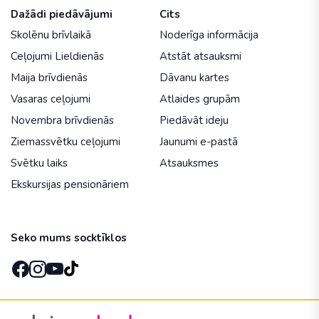
Dažādi piedāvājumi
Cits
Skolēnu brīvlaikā
Noderīga informācija
Ceļojumi Lieldienās
Atstāt atsauksmi
Maija brīvdienās
Dāvanu kartes
Vasaras ceļojumi
Atlaides grupām
Novembra brīvdienās
Piedāvāt ideju
Ziemassvētku ceļojumi
Jaunumi e-pastā
Svētku laiks
Atsauksmes
Ekskursijas pensionāriem
Seko mums socktīklos