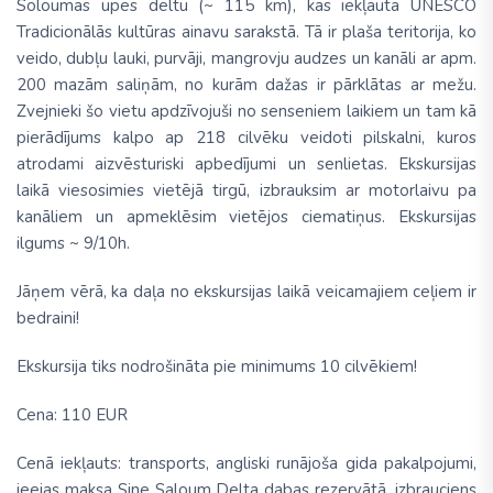
Soloumas upes deltu (~ 115 km), kas iekļauta UNESCO
Tradicionālās kultūras ainavu sarakstā. Tā ir plaša teritorija, ko
veido, dubļu lauki, purvāji, mangrovju audzes un kanāli ar apm.
200 mazām saliņām, no kurām dažas ir pārklātas ar mežu.
Zvejnieki šo vietu apdzīvojuši no senseniem laikiem un tam kā
pierādījums kalpo ap 218 cilvēku veidoti pilskalni, kuros
atrodami aizvēsturiski apbedījumi un senlietas. Ekskursijas
laikā viesosimies vietējā tirgū, izbrauksim ar motorlaivu pa
kanāliem un apmeklēsim vietējos ciematiņus. Ekskursijas
ilgums ~ 9/10h.
Jāņem vērā, ka daļa no ekskursijas laikā veicamajiem ceļiem ir
bedraini!
Ekskursija tiks nodrošināta pie minimums 10 cilvēkiem!
Cena:
110 EUR
Cenā iekļauts:
transports, angliski runājoša gida pakalpojumi,
ieejas maksa Sine Saloum Delta dabas rezervātā, izbrauciens