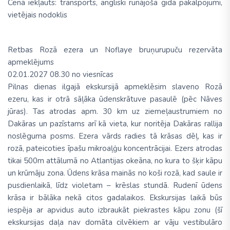
Cenā iekļauts:
transports, angliski runājoša gida pakalpojumi,
vietējais nodoklis
Retbas Rozā ezera un Noflaye bruņurupuču rezervāta
apmeklējums
02.01.2027 08.30 no viesnīcas
Pilnas dienas ilgajā ekskursijā apmeklēsim slaveno Rozā
ezeru, kas ir otrā sāļāka ūdenskrātuve pasaulē (pēc Nāves
jūras). Tas atrodas apm. 30 km uz ziemeļaustrumiem no
Dakāras un pazīstams arī kā vieta, kur noritēja Dakāras rallija
noslēguma posms. Ezera vārds radies tā krāsas dēļ, kas ir
rozā, pateicoties īpašu mikroaļģu koncentrācijai. Ezers atrodas
tikai 500m attālumā no Atlantijas okeāna, no kura to šķir kāpu
un krūmāju zona. Ūdens krāsa mainās no koši rozā, kad saule ir
pusdienlaikā, līdz violetam – krēslas stundā. Rudenī ūdens
krāsa ir bālāka nekā citos gadalaikos. Ekskursijas laikā būs
iespēja ar apvidus auto izbraukāt piekrastes kāpu zonu (šī
ekskursijas daļa nav domāta cilvēkiem ar vāju vestibulāro