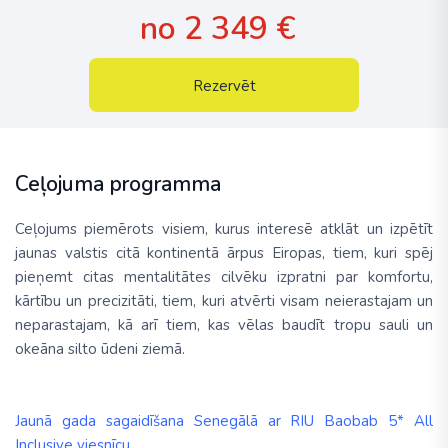
no 2 349 €
Rezervēt
Ceļojuma programma
Ceļojums piemērots visiem,
kurus interesē atklāt un izpētīt
jaunas valstis citā kontinentā ārpus Eiropas, tiem, kuri spēj
pieņemt citas mentalitātes cilvēku izpratni par komfortu,
kārtību un precizitāti, tiem, kuri atvērti visam neierastajam un
neparastajam, kā arī tiem, kas vēlas baudīt tropu sauli un
okeāna silto ūdeni ziemā.
Jaunā gada sagaidīšana Senegālā ar RIU Baobab 5* All
Inclusive viesnīcu