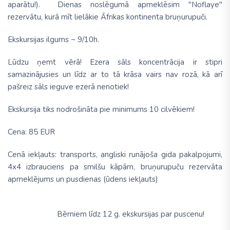
aparātu!). Dienas noslēgumā apmeklēsim "Noflaye"
rezervātu, kurā mīt lielākie Āfrikas kontinenta bruņurupuči.
Ekskursijas ilgums ~ 9/10h.
Lūdzu ņemt vērā!
Ezera sāls koncentrācija ir stipri
samazinājusies un līdz ar to tā krāsa vairs nav rozā, kā arī
pašreiz sāls ieguve ezerā nenotiek!
Ekskursija tiks nodrošināta pie minimums 10 cilvēkiem!
Cena:
85 EUR
Cenā iekļauts:
transports, angliski runājoša gida pakalpojumi,
4x4 izbrauciens pa smilšu kāpām, bruņurupuču rezervāta
apmeklējums un pusdienas (ūdens iekļauts)
Bērniem līdz 12 g. ekskursijas par puscenu!