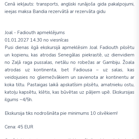
Cenā iekļauts:
transports, angliski runājoša gida pakalpojumi,
ieejas maksa Bandia rezervātā ar rezervāta gidu
Joal - Fadiouth apmeklējums
01.01.2027 14.30 no viesnīcas
Pusi dienas ilgā ekskursijā apmeklēsim Joal Fadiouth pilsētu
un kopienu, kas atrodas Senegālas piekrastē, uz dienvidiem
no Zaļā raga pussalas, netālu no robežas ar Gambiju. Žoala
atrodas uz kontinenta, bet Fadiousa – uz salas, kas
veidojusies no gliemežvākiem un savienota ar kontinentu ar
koka tiltu. Pastaigas laikā apskatīsim pilsētu, amatnieku ostu,
katoļu kapsētu, klētis, kas būvētas uz pāļiem upē. Ekskursijas
ilgums ~4/5h.
Ekskursija tiks nodrošināta pie minimums 10 cilvēkiem!
Cena:
45 EUR