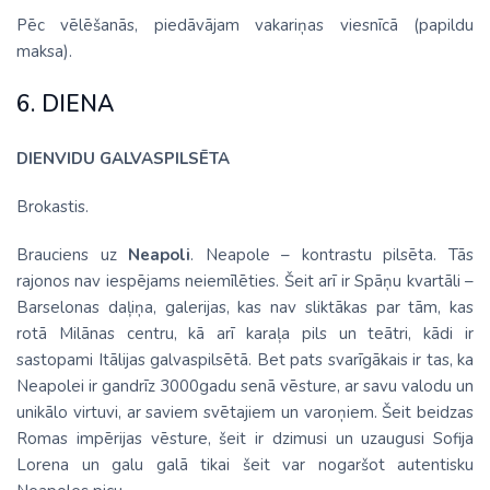
Pēc vēlēšanās, piedāvājam vakariņas viesnīcā (papildu
maksa).
6. DIENA
DIENVIDU GALVASPILSĒTA
Brokastis.
Brauciens uz
Neapoli
. Neapole – kontrastu pilsēta. Tās
rajonos nav iespējams neiemīlēties. Šeit arī ir Spāņu kvartāli –
Barselonas daļiņa, galerijas, kas nav sliktākas par tām, kas
rotā Milānas centru, kā arī karaļa pils un teātri, kādi ir
sastopami Itālijas galvaspilsētā. Bet pats svarīgākais ir tas, ka
Neapolei ir gandrīz 3000gadu senā vēsture, ar savu valodu un
unikālo virtuvi, ar saviem svētajiem un varoņiem. Šeit beidzas
Romas impērijas vēsture, šeit ir dzimusi un uzaugusi Sofija
Lorena un galu galā tikai šeit var nogaršot autentisku