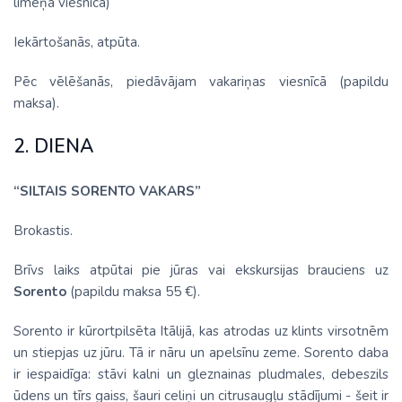
līmeņa viesnīca)
Iekārtošanās, atpūta.
Pēc vēlēšanās, piedāvājam vakariņas viesnīcā (papildu
maksa).
2. DIENA
“SILTAIS SORENTO VAKARS”
Brokastis.
Brīvs laiks atpūtai pie jūras vai ekskursijas brauciens uz
Sorento
(papildu maksa 55 €).
Sorento ir kūrortpilsēta Itālijā, kas atrodas uz klints virsotnēm
un stiepjas uz jūru. Tā ir nāru un apelsīnu zeme. Sorento daba
ir iespaidīga: stāvi kalni un gleznainas pludmales, debeszils
ūdens un tīrs gaiss, šauri celiņi un citrusaugļu stādījumi - šeit ir