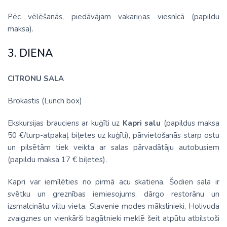
Pēc vēlēšanās, piedāvājam vakariņas viesnīcā (papildu
maksa).
3. DIENA
CITRONU SALA
Brokastis (Lunch box)
Ekskursijas brauciens ar kuģīti uz
Kapri salu
(papildus maksa
50 €/turp-atpakaļ biļetes uz kuģīti), pārvietošanās starp ostu
un pilsētām tiek veikta ar salas pārvadātāju autobusiem
(papildu maksa 17 € biļetes).
Kapri var iemīlēties no pirmā acu skatiena. Šodien sala ir
svētku un greznības iemiesojums, dārgo restorānu un
izsmalcinātu villu vieta. Slavenie modes mākslinieki, Holivuda
zvaigznes un vienkārši bagātnieki meklē šeit atpūtu atbilstoši