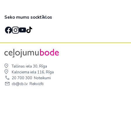
Seko mums socktīklos
Tallinas iela 30, Rīga
Kalnciema iela 116, Rīga
20 700 300
Noteikumi
cb@cb.lv
Rekvizīti