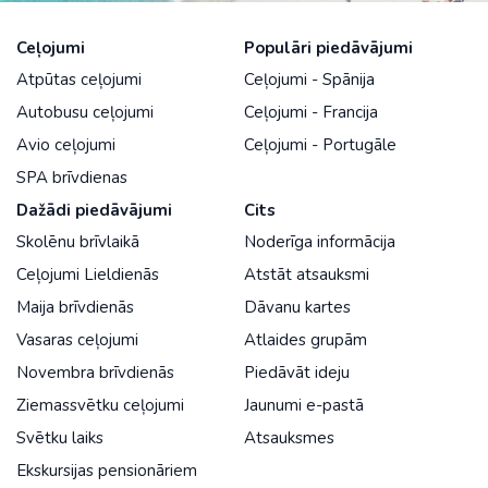
Ceļojumi
Populāri piedāvājumi
Atpūtas ceļojumi
Ceļojumi - Spānija
Autobusu ceļojumi
Ceļojumi - Francija
Avio ceļojumi
Ceļojumi - Portugāle
SPA brīvdienas
Dažādi piedāvājumi
Cits
Skolēnu brīvlaikā
Noderīga informācija
Ceļojumi Lieldienās
Atstāt atsauksmi
Maija brīvdienās
Dāvanu kartes
Vasaras ceļojumi
Atlaides grupām
Novembra brīvdienās
Piedāvāt ideju
Ziemassvētku ceļojumi
Jaunumi e-pastā
Svētku laiks
Atsauksmes
Ekskursijas pensionāriem