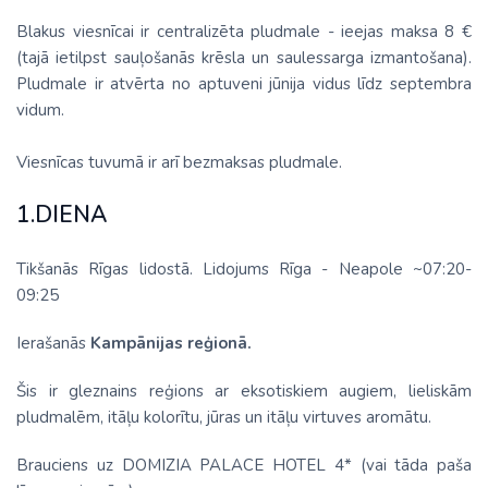
Blakus viesnīcai ir centralizēta pludmale - ieejas maksa 8 €
(tajā ietilpst sauļošanās krēsla un saulessarga izmantošana).
Pludmale ir atvērta no aptuveni jūnija vidus līdz septembra
vidum.
Viesnīcas tuvumā ir arī bezmaksas pludmale.
1.DIENA
Tikšanās Rīgas lidostā. Lidojums Rīga - Neapole ~07:20-
09:25
Ierašanās
Kampānijas reģionā.
Šis ir gleznains reģions ar eksotiskiem augiem, lieliskām
pludmalēm, itāļu kolorītu, jūras un itāļu virtuves aromātu.
Brauciens uz
DOMIZIA PALACE HOTEL 4*
(vai tāda paša