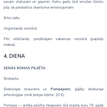
savam statusam un gaumei. Katru gadu šeit ierodas tūristu
pūļi, lai pieskartos skaistuma iemiesojumam.
Brīvs laiks.
Atgriešanās viesnīcā.
Pēc vēlēšanās, piedāvājam vakariņas viesnīcā (papildu
maksa).
4. DIENA
SENĀS ROMAS PILSĒTA
Brokastis.
Ekskursijas brauciens uz
Pompejiem,
gājēju ekskursija
arheoloģijas zonā (ieejas biļete: 20 €).
Pompeji — antīka pilsēta Neapoles līča krastā, kuru 79. gadā