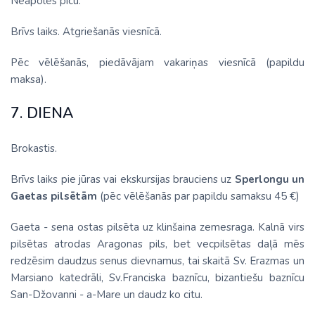
Neapoles picu.
Brīvs laiks. Atgriešanās viesnīcā.
Pēc vēlēšanās, piedāvājam vakariņas viesnīcā (papildu
maksa).
7. DIENA
Brokastis.
Brīvs laiks pie jūras vai ekskursijas brauciens uz
Sperlongu un
Gaetas pilsētām
(pēc vēlēšanās par papildu samaksu 45 €)
Gaeta - sena ostas pilsēta uz klinšaina zemesraga. Kalnā virs
pilsētas atrodas Aragonas pils, bet vecpilsētas daļā mēs
redzēsim daudzus senus dievnamus, tai skaitā Sv. Erazmas un
Marsiano katedrāli, Sv.Franciska baznīcu, bizantiešu baznīcu
San-Džovanni - a-Mare un daudz ko citu.