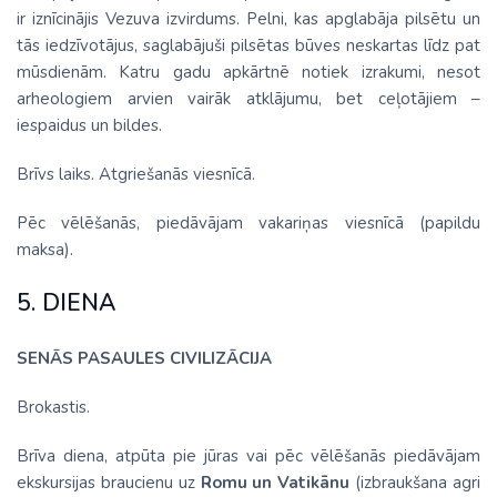
ir iznīcinājis Vezuva izvirdums. Pelni, kas apglabāja pilsētu un
tās iedzīvotājus, saglabājuši pilsētas būves neskartas līdz pat
mūsdienām. Katru gadu apkārtnē notiek izrakumi, nesot
arheologiem arvien vairāk atklājumu, bet ceļotājiem –
iespaidus un bildes.
Brīvs laiks. Atgriešanās viesnīcā.
Pēc vēlēšanās, piedāvājam vakariņas viesnīcā (papildu
maksa).
5. DIENA
SENĀS PASAULES CIVILIZĀCIJA
Brokastis.
Brīva diena, atpūta pie jūras vai pēc vēlēšanās piedāvājam
ekskursijas braucienu uz
Romu un Vatikānu
(izbraukšana agri