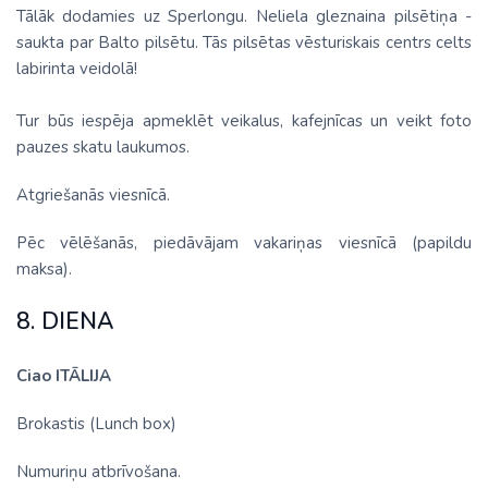
Tālāk dodamies uz Sperlongu. Neliela gleznaina pilsētiņa -
saukta par Balto pilsētu. Tās pilsētas vēsturiskais centrs celts
labirinta veidolā!
Tur būs iespēja apmeklēt veikalus, kafejnīcas un veikt foto
pauzes skatu laukumos.
Atgriešanās viesnīcā.
Pēc vēlēšanās, piedāvājam vakariņas viesnīcā (papildu
maksa).
8. DIENA
Ciao ITĀLIJA
Brokastis (Lunch box)
Numuriņu atbrīvošana.