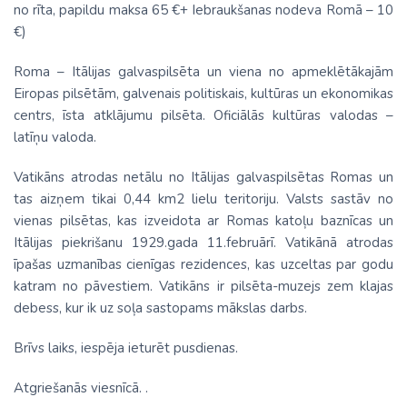
no rīta, papildu maksa 65 €+ Iebraukšanas nodeva Romā – 10
€)
Roma – Itālijas galvaspilsēta un viena no apmeklētākajām
Eiropas pilsētām, galvenais politiskais, kultūras un ekonomikas
centrs, īsta atklājumu pilsēta. Oficiālās kultūras valodas –
latīņu valoda.
Vatikāns atrodas netālu no Itālijas galvaspilsētas Romas un
tas aizņem tikai 0,44 km2 lielu teritoriju. Valsts sastāv no
vienas pilsētas, kas izveidota ar Romas katoļu baznīcas un
Itālijas piekrišanu 1929.gada 11.februārī. Vatikānā atrodas
īpašas uzmanības cienīgas rezidences, kas uzceltas par godu
katram no pāvestiem. Vatikāns ir pilsēta-muzejs zem klajas
debess, kur ik uz soļa sastopams mākslas darbs.
Brīvs laiks, iespēja ieturēt pusdienas.
Atgriešanās viesnīcā. .