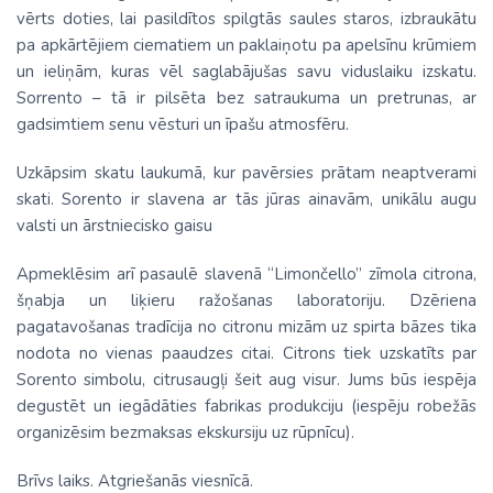
vērts doties, lai pasildītos spilgtās saules staros, izbraukātu
pa apkārtējiem ciematiem un paklaiņotu pa apelsīnu krūmiem
un ieliņām, kuras vēl saglabājušas savu viduslaiku izskatu.
Sorrento – tā ir pilsēta bez satraukuma un pretrunas, ar
gadsimtiem senu vēsturi un īpašu atmosfēru.
Uzkāpsim skatu laukumā, kur pavērsies prātam neaptverami
skati. Sorento ir slavena ar tās jūras ainavām, unikālu augu
valsti un ārstniecisko gaisu
Apmeklēsim arī pasaulē slavenā “Limončello” zīmola citrona,
šņabja un liķieru ražošanas laboratoriju. Dzēriena
pagatavošanas tradīcija no citronu mizām uz spirta bāzes tika
nodota no vienas paaudzes citai. Citrons tiek uzskatīts par
Sorento simbolu, citrusaugļi šeit aug visur. Jums būs iespēja
degustēt un iegādāties fabrikas produkciju (iespēju robežās
organizēsim bezmaksas ekskursiju uz rūpnīcu).
Brīvs laiks. Atgriešanās viesnīcā.