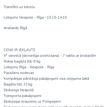
Transfērs uz lidostu.
Lidojums Neapole - Rīga ~10:15-14:10
Ierašanās Rīgā.
CENĀ IR IEKĻAUTS
4* viesnīcā (divvietīga izvietošana) - 7 naktis ar brokastīm
Rokas bagāža līdz 8 kg
Lidojums Rīga - Neapole - Rīga
Pasažieru nodevas
Kompānijas pārstāvja pakalpojumi visa ceļojuma laikā
Bagāža līdz 23 kg
Ekskursija Neapolē
Transporta pakalpojumi
Ekskursijas brauciens uz Pompejiem