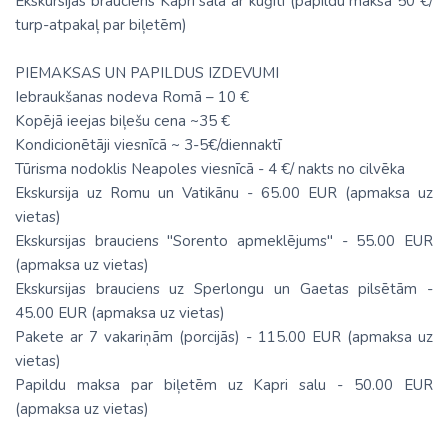
Ekskursijas brauciens Kapri salā ar kuģīti (papildu maksa 50 €/
turp-atpakaļ par biļetēm)
PIEMAKSAS UN PAPILDUS IZDEVUMI
Iebraukšanas nodeva Romā – 10 €
Kopējā ieejas biļešu cena ~35 €
Kondicionētāji viesnīcā ~ 3-5€/diennaktī
Tūrisma nodoklis Neapoles viesnīcā - 4 €/ nakts no cilvēka
Ekskursija uz Romu un Vatikānu - 65.00 EUR (apmaksa uz
vietas)
Ekskursijas brauciens "Sorento apmeklējums" - 55.00 EUR
(apmaksa uz vietas)
Ekskursijas brauciens uz Sperlongu un Gaetas pilsētām -
45.00 EUR (apmaksa uz vietas)
Pakete ar 7 vakariņām (porcijās) - 115.00 EUR (apmaksa uz
vietas)
Papildu maksa par biļetēm uz Kapri salu - 50.00 EUR
(apmaksa uz vietas)