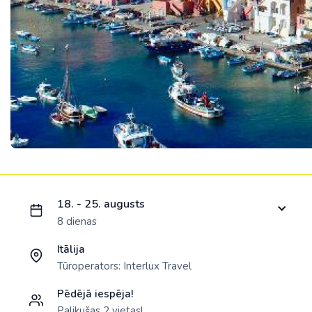
Ielādējam piedāvājumu...
18. - 25. augusts
8 dienas
Itālija
Tūroperators:
Interlux Travel
Pēdējā iespēja!
Palikušas 2 vietas!