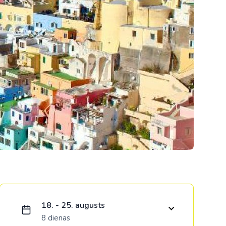
Kolumbija
Kostarika
Meksika
Panama
Ielādējam piedāvājumu...
18. - 25. augusts
8 dienas