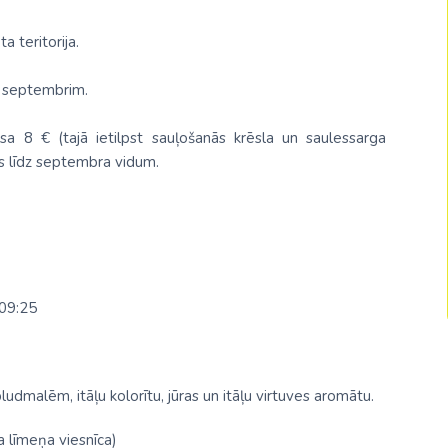
Malaizija
a teritorija.
Nepāla
0. septembrim.
Omāna
Saūda Arābija
ksa 8 € (tajā ietilpst sauļošanās krēsla un saulessarga
us līdz septembra vidum.
Singapūra
Šrilanka
Tadžikistāna
Taizeme
-09:25
Uzbekistāna
Vjetnama
ludmalēm, itāļu kolorītu, jūras un itāļu virtuves aromātu.
a līmeņa viesnīca)