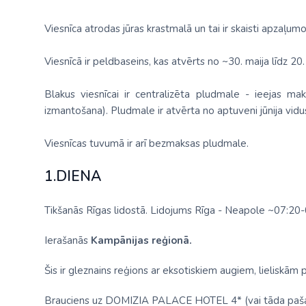
Viesnīca atrodas jūras krastmalā un tai ir skaisti apzaļumot
Viesnīcā ir peldbaseins, kas atvērts no ~30. maija līdz 2
Blakus viesnīcai ir centralizēta pludmale - ieejas ma
izmantošana). Pludmale ir atvērta no aptuveni jūnija vid
Viesnīcas tuvumā ir arī bezmaksas pludmale.
1.DIENA
Tikšanās Rīgas lidostā. Lidojums Rīga - Neapole ~07:20
Ierašanās
Kampānijas reģionā.
Šis ir gleznains reģions ar eksotiskiem augiem, lieliskām p
Brauciens uz
DOMIZIA PALACE HOTEL 4*
(vai tāda paš