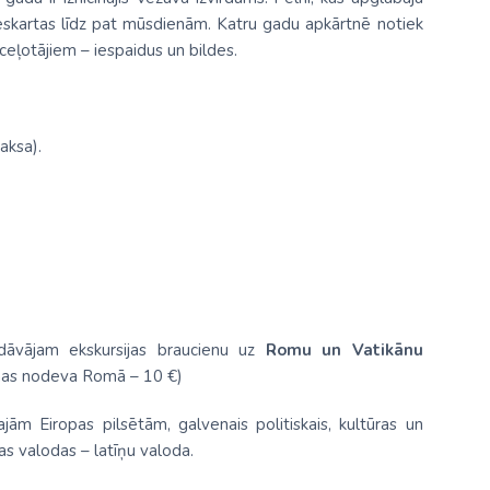
 neskartas līdz pat mūsdienām. Katru gadu apkārtnē notiek
ceļotājiem – iespaidus un bildes.
aksa).
edāvājam ekskursijas braucienu uz
Romu un Vatikānu
anas nodeva Romā – 10 €)
ām Eiropas pilsētām, galvenais politiskais, kultūras un
ras valodas – latīņu valoda.