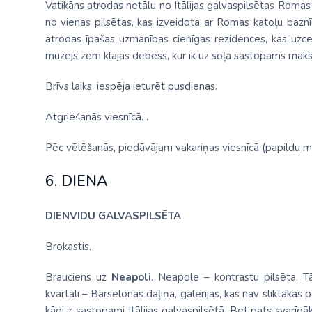
Vatikāns atrodas netālu no Itālijas galvaspilsētas Romas u
no vienas pilsētas, kas izveidota ar Romas katoļu baznīc
atrodas īpašas uzmanības cienīgas rezidences, kas uzce
muzejs zem klajas debess, kur ik uz soļa sastopams māks
Brīvs laiks, iespēja ieturēt pusdienas.
Atgriešanās viesnīcā. .
Pēc vēlēšanās, piedāvājam vakariņas viesnīcā (papildu m
6. DIENA
DIENVIDU GALVASPILSĒTA
Brokastis.
Brauciens uz
Neapoli
. Neapole – kontrastu pilsēta. T
kvartāli – Barselonas daļiņa, galerijas, kas nav sliktākas p
kādi ir sastopami Itālijas galvaspilsētā. Bet pats svarīg