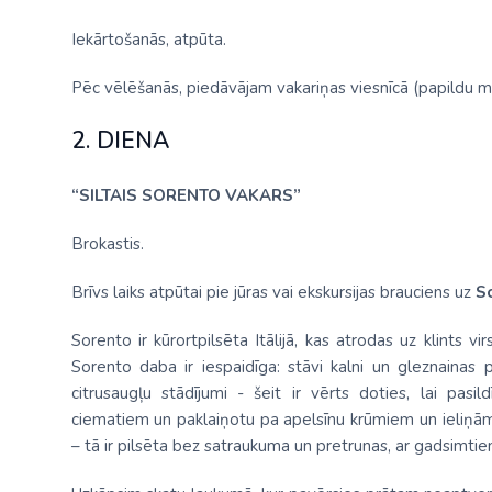
Iekārtošanās, atpūta.
Pēc vēlēšanās, piedāvājam vakariņas viesnīcā (papildu m
2. DIENA
“SILTAIS SORENTO VAKARS”
Brokastis.
Brīvs laiks atpūtai pie jūras vai ekskursijas brauciens uz
S
Sorento ir kūrortpilsēta Itālijā, kas atrodas uz klints v
Sorento daba ir iespaidīga: stāvi kalni un gleznainas p
citrusaugļu stādījumi - šeit ir vērts doties, lai pasi
ciematiem un paklaiņotu pa apelsīnu krūmiem un ieliņām,
– tā ir pilsēta bez satraukuma un pretrunas, ar gadsimti