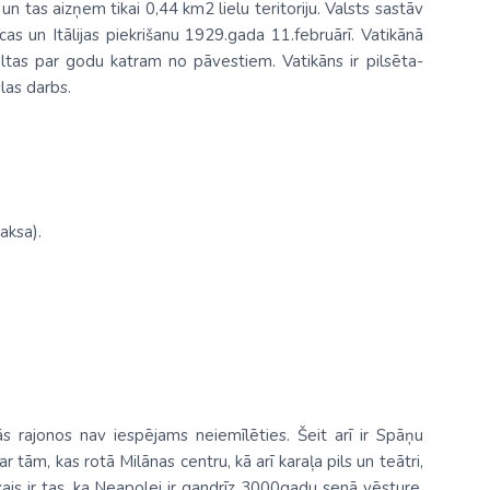
n tas aizņem tikai 0,44 km2 lielu teritoriju. Valsts sastāv
as un Itālijas piekrišanu 1929.gada 11.februārī. Vatikānā
ltas par godu katram no pāvestiem. Vatikāns ir pilsēta-
las darbs.
aksa).
ās rajonos nav iespējams neiemīlēties. Šeit arī ir Spāņu
ar tām, kas rotā Milānas centru, kā arī karaļa pils un teātri,
ākais ir tas, ka Neapolei ir gandrīz 3000gadu senā vēsture,