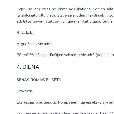
Kapri var iemīlēties no pirmā acu skatiena. Šodien sal
izsmalcinātu villu vieta. Slavenie modes mākslinieki, Ho
atbilstoši savam statusam un gaumei. Katru gadu šeit ier
Brīvs laiks.
Atgriešanās viesnīcā.
Pēc vēlēšanās, piedāvājam vakariņas viesnīcā (papildu m
4. DIENA
SENĀS ROMAS PILSĒTA
Brokastis.
Ekskursijas brauciens uz
Pompejiem,
gājēju ekskursija arh
Pompeji — antīka pilsēta Neapoles līča krastā, kuru 79. 