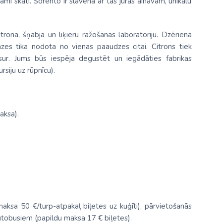
i skati. Sorento ir slavena ar tās jūras ainavām, unikālu
rona, šņabja un liķieru ražošanas laboratoriju. Dzēriena
zes tika nodota no vienas paaudzes citai. Citrons tiek
isur. Jums būs iespēja degustēt un iegādāties fabrikas
siju uz rūpnīcu).
aksa).
aksa 50 €/turp-atpakaļ biļetes uz kuģīti), pārvietošanās
autobusiem (papildu maksa 17 € biļetes).