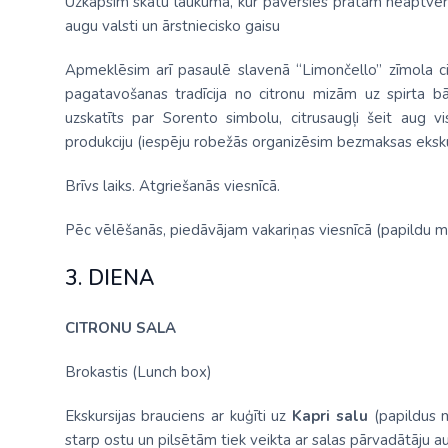
Uzkāpsim skatu laukumā, kur pavērsies prātam neaptveram
augu valsti un ārstniecisko gaisu
Apmeklēsim arī pasaulē slavenā “Limončello” zīmola cit
pagatavošanas tradīcija no citronu mizām uz spirta bā
uzskatīts par Sorento simbolu, citrusaugļi šeit aug v
produkciju (iespēju robežās organizēsim bezmaksas ekskur
Brīvs laiks. Atgriešanās viesnīcā.
Pēc vēlēšanās, piedāvājam vakariņas viesnīcā (papildu m
3. DIENA
CITRONU SALA
Brokastis (Lunch box)
Ekskursijas brauciens ar kuģīti uz
Kapri salu
(papildus m
starp ostu un pilsētām tiek veikta ar salas pārvadātāju 