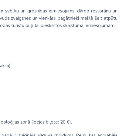
a ir svētku un greznības iemiesojums, dārgo restorānu un
livuda zvaigznes un vienkārši bagātnieki meklē šeit atpūtu
odas tūristu pūļi, lai pieskartos skaistuma iemiesojumam.
aksa).
eoloģijas zonā (ieejas biļete: 20 €).
gadā ir iznīcinājis Vezuva izvirdums. Pelni, kas apglabāja