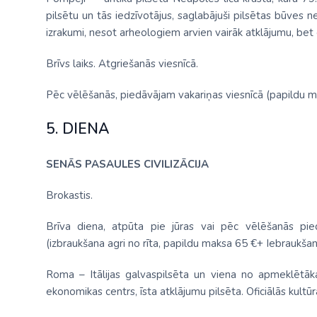
pilsētu un tās iedzīvotājus, saglabājuši pilsētas būves
izrakumi, nesot arheologiem arvien vairāk atklājumu, bet 
Brīvs laiks. Atgriešanās viesnīcā.
Pēc vēlēšanās, piedāvājam vakariņas viesnīcā (papildu m
5. DIENA
SENĀS PASAULES CIVILIZĀCIJA
Brokastis.
Brīva diena, atpūta pie jūras vai pēc vēlēšanās pi
(izbraukšana agri no rīta, papildu maksa 65 €+ Iebraukš
Roma – Itālijas galvaspilsēta un viena no apmeklētākaj
ekonomikas centrs, īsta atklājumu pilsēta. Oficiālās kultū