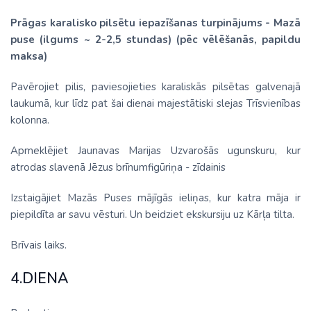
Prāgas karalisko pilsētu iepazīšanas turpinājums - Mazā
puse (ilgums ~ 2-2,5 stundas) (pēc vēlēšanās, papildu
maksa)
Pavērojiet pilis, paviesojieties karaliskās pilsētas galvenajā
laukumā, kur līdz pat šai dienai majestātiski slejas Trīsvienības
kolonna.
Apmeklējiet Jaunavas Marijas Uzvarošās ugunskuru, kur
atrodas slavenā Jēzus brīnumfigūriņa - zīdainis
Izstaigājiet Mazās Puses mājīgās ieliņas, kur katra māja ir
piepildīta ar savu vēsturi. Un beidziet ekskursiju uz Kārļa tilta.
Brīvais laiks.
4.DIENA