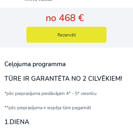
no 468 €
Rezervēt
Ceļojuma programma
TŪRE IR GARANTĒTA NO 2 CILVĒKIEM!
*pēc pieprasījuma piedāvājam 4* - 5* viesnīcu
**pēc pieprasījuma ir iespēja tūre pagarināt
1.DIENA