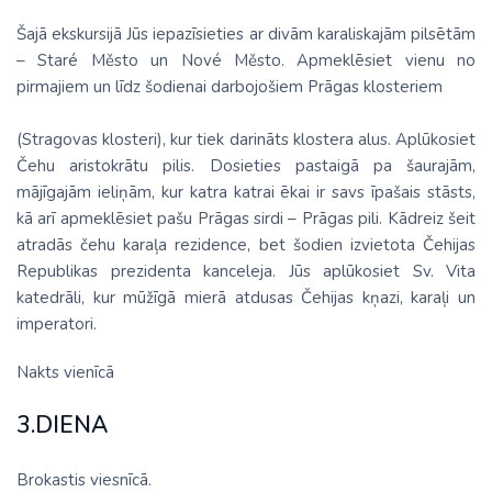
Šajā ekskursijā Jūs iepazīsieties ar divām karaliskajām pilsētām
– Staré Město un Nové Město. Apmeklēsiet vienu no
pirmajiem un līdz šodienai darbojošiem Prāgas klosteriem
(Stragovas klosteri), kur tiek darināts klostera alus. Aplūkosiet
Čehu aristokrātu pilis. Dosieties pastaigā pa šaurajām,
mājīgajām ieliņām, kur katra katrai ēkai ir savs īpašais stāsts,
kā arī apmeklēsiet pašu Prāgas sirdi – Prāgas pili. Kādreiz šeit
atradās čehu karaļa rezidence, bet šodien izvietota Čehijas
Republikas prezidenta kanceleja. Jūs aplūkosiet Sv. Vita
katedrāli, kur mūžīgā mierā atdusas Čehijas kņazi, karaļi un
imperatori.
Nakts vienīcā
3.DIENA
Brokastis viesnīcā.