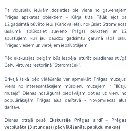
Pa viduslaiku ieliņām dosieties pie viena no galvenajiem
Prāgas apskates objektiem - Kārļa tilta. Tālāk ejot pa
12.gadsimtā būvēto ielu (Karlova iela), nokļūsiet Stromņecas
laukumā, aplūkosiet slaveno Prāgas pulksteni ar 12
apustuļiem, kuri jau daudzu gadsimtu garumā rādā laiku
Prāgas viesiem un vietējiem iedzīvotājiem.
Pēc ekskursijas beigām būs iespēja ieturēt pusdienas stilīgā
Čehu virtuves restorānā “Staromaček”.
Brīvajā laikā pēc vēlēšanās var apmeklēt Prāgas muzejus.
Viens no interesantākajiem mūsdienu muzejiem ir “Ilūziju
muzejs”. Dienas noslēgumā piedāvājam doties uz vienu no
populārākajām Prāgas alus darītavā - Novomņecas alus
darītavu
Dienas otrajā pusē
Ekskursija Prāgas sirdī – Prāgas
vecpilsēta (3 stundas) (pēc vēlēšanās, papildu maksa)