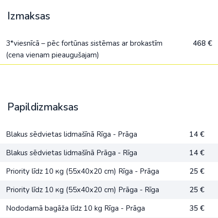
Izmaksas
3*viesnīcā – pēc fortūnas sistēmas ar brokastīm
468 €
(cena vienam pieaugušajam)
Papildizmaksas
Blakus sēdvietas lidmašīnā Rīga - Prāga
14 €
Blakus sēdvietas lidmašīnā Prāga - Rīga
14 €
Priority līdz 10 кg (55x40x20 cm) Rīga - Prāga
25 €
Priority līdz 10 кg (55x40x20 cm) Prāga - Rīga
25 €
Nododamā bagāža līdz 10 kg Rīga - Prāga
35 €