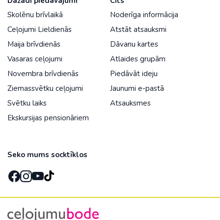
Dažādi piedāvājumi
Cits
Skolēnu brīvlaikā
Noderīga informācija
Ceļojumi Lieldienās
Atstāt atsauksmi
Maija brīvdienās
Dāvanu kartes
Vasaras ceļojumi
Atlaides grupām
Novembra brīvdienās
Piedāvāt ideju
Ziemassvētku ceļojumi
Jaunumi e-pastā
Svētku laiks
Atsauksmes
Ekskursijas pensionāriem
Seko mums socktīklos