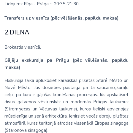
Lidojums Rīga - Prāga ~ 20:35-21:30
Transfers uz viesnīcu (pēc vēlēšanās, papildu maksa)
2.DIENA
Brokastis viesnīcā.
Gājēju ekskursija pa Prāgu (pēc vēlēšanās, papildu
maksa)
Ekskursija laikā aplūkosiet karaliskās pilsētas Staré Město un
Nové Město. Jūs dosieties pastaigā pa tā saucamo,,karaļu
ceļu,, pa kuru ir gājušas kronēšanas procesijas. Jūs apskatīsiet
divus galvenos vēsturiskās un modernās Prāgas laukumus
(Stromņecas un Vāclavas laukums), kuros lieliski apvienojas
mūsdienīga un senā arhitektūra. Ienirsiet vecās ebreju pilsētas
atmosfērā, kuras teritorijā atrodas vissenākā Eiropas sinagoga
(Staronova sinagoga).