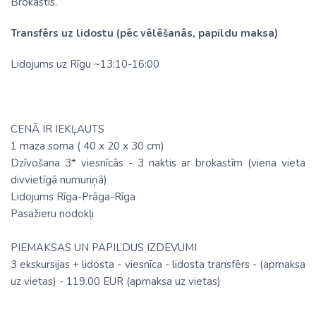
Brokastis.
Transfērs uz lidostu (pēc vēlēšanās, papildu maksa)
Lidojums uz Rīgu ~13:10-16:00
CENĀ IR IEKĻAUTS
1 maza soma ( 40 х 20 х 30 cm)
Dzīvošana 3* viesnīcās - 3 naktis ar brokastīm (viena vieta
divvietīgā numuriņā)
Lidojums Rīga-Prāga-Rīga
Pasažieru nodokļi
PIEMAKSAS UN PAPILDUS IZDEVUMI
3 ekskursijas + lidosta - viesnīca - lidosta transfērs - (apmaksa
uz vietas) - 119.00 EUR (apmaksa uz vietas)