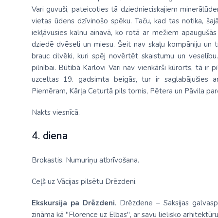
Vari guvuši, pateicoties tā dziednieciskajiem minerālūdens
vietas ūdens dzīvinošo spēku. Taču, kad tas notika, šajā
iekļāvusies kalnu ainavā, ko rotā ar mežiem apaugušās n
dziedē dvēseli un miesu. Šeit nav skaļu kompāniju un t
brauc cilvēki, kuri spēj novērtēt skaistumu un veselīb
pilnībai. Būtībā Karlovi Vari nav vienkārši kūrorts, tā ir
uzceltas 19. gadsimta beigās, tur ir saglabājušies a
Piemēram, Kārļa Ceturtā pils tornis, Pētera un Pāvila par
Nakts viesnīcā.
4. diena
Brokastis. Numuriņu atbrīvošana.
Ceļš uz Vācijas pilsētu Drēzdeni.
Ekskursija pa Drēzdeni
. Drēzdene – Saksijas galvasp
zināma kā "Florence uz Elbas", ar savu lielisko arhitektū