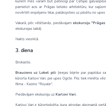
kuriem mēs varam būt pateicīgi par Čehijas galvaspils
pamielot acis ar Prāgas lielisko arhitektūru, kur sajū
novērtēt iespējams tikai, palūkojoties uz pilsētu no upes
Vakarā, pēc vēlēšanās, piedāvajam
ekskursiju "Prāga
ekskursijas laikā).
Nakts viesnīcā.
3. diena
Brokastis.
Brauciens uz Loket pili
(ieejas biļete par papildus s
kūrorta Karlovi Vari, pie upes Ogrže. Pils tiek minēta v
filma - Kazino "Royale".
Piedāvājam ekskursiju uz
Karlovi Vari.
Karlovi Vari ir kūrortpilsēta, kura atrodas gleznainā vie