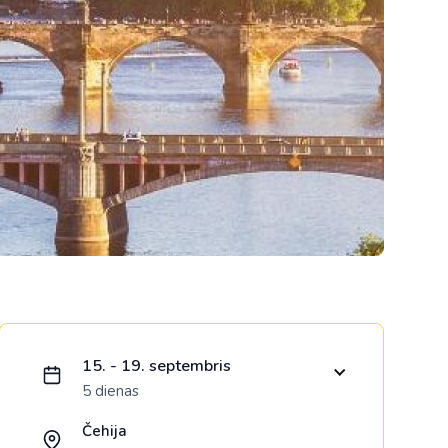
Kolumbija
Kostarika
Meksika
Panama
Ielādējam piedāvājumu...
15. - 19. septembris
5 dienas
Čehija