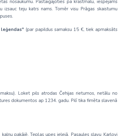
ētas nosaukumu. Pastaigājoties pa krastmalu, iespējams
smu izsauc teju katrs nams. Tomēr visu Prāgas skaistumu
 puses.
s leģendas"
(par papildus samaksu 15 €, tiek apmaksāts
amaksu). Loket pils atrodas Čehijas rietumos, netālu no
ēstures dokumentos ap 1234. gadu. Pilī tika fimēta slavenā
tā kalnu pakājē, Teplas upes ielejā. Pasaules slavu Karlovi