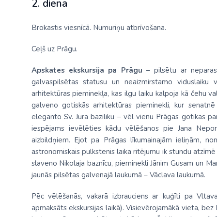
2. diena
Brokastis viesnīcā. Numuriņu atbrīvošana.
Ceļš uz Prāgu.
Apskates ekskursija pa Prāgu
– pilsētu ar neparast
galvaspilsētas statusu un neaizmirstamo viduslaiku 
arhitektūras pieminekļa, kas ilgu laiku kalpoja kā čehu va
galveno gotiskās arhitektūras pieminekli, kur senatn
eleganto Sv. Jura baziliku – vēl vienu Prāgas gotikas par
iespējams ievēlēties kādu vēlēšanos pie Jana Nepom
aizbildņiem. Ejot pa Prāgas līkumainajām ieliņām, no
astronomiskais pulkstenis laika ritējumu ik stundu atzīmē
slaveno Nikolaja baznīcu, pieminekli Jānim Gusam un Mar
jaunās pilsētas galvenajā laukumā – Vāclava laukumā.
Pēc vēlēšanās, vakarā izbrauciens ar kuģīti pa Vlta
apmaksāts ekskursijas laikā). Visievērojamākā vieta, bez