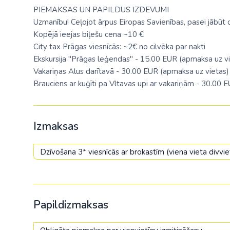
PIEMAKSAS UN PAPILDUS IZDEVUMI
Uzmanību! Ceļojot ārpus Eiropas Savienības, pasei jābūt
Kopējā ieejas biļešu cena ~10 €
City tax Prāgas viesnīcās: ~2€ no cilvēka par nakti
Ekskursija "Prāgas leģendas" - 15.00 EUR (apmaksa uz vi
Vakariņas Alus darītavā - 30.00 EUR (apmaksa uz vietas)
Brauciens ar kuģīti pa Vltavas upi ar vakariņām - 30.00 
Izmaksas
Dzīvošana 3* viesnīcās ar brokastīm (viena vieta divvi
Papildizmaksas