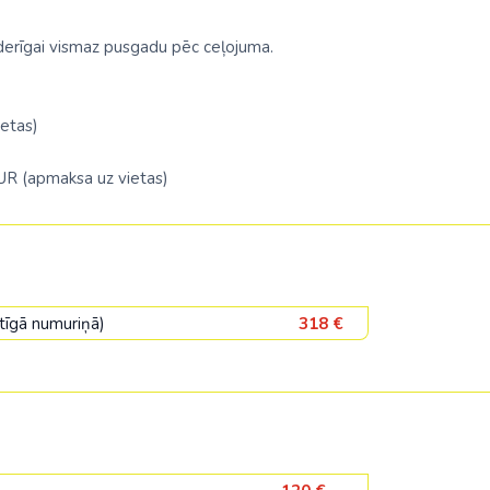
 derīgai vismaz pusgadu pēc ceļojuma.
etas)
EUR (apmaksa uz vietas)
etīgā numuriņā)
318 €