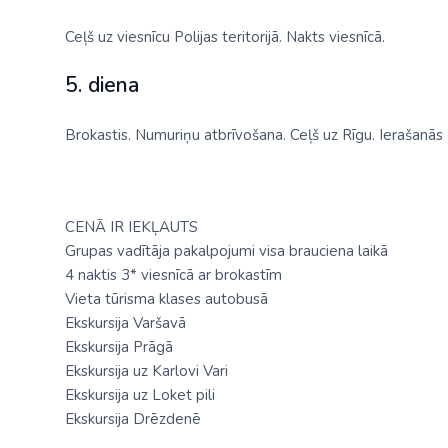
Ceļš uz viesnīcu Polijas teritorijā. Nakts viesnīcā.
5. diena
Brokastis. Numuriņu atbrīvošana. Ceļš uz Rīgu. Ierašanās 
CENĀ IR IEKĻAUTS
Grupas vadītāja pakalpojumi visa brauciena laikā
4 naktis 3* viesnīcā ar brokastīm
Vieta tūrisma klases autobusā
Ekskursija Varšavā
Ekskursija Prāgā
Ekskursija uz Karlovi Vari
Ekskursija uz Loket pili
Ekskursija Drēzdenē