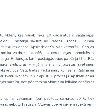
u likteni, kas vairāk nekā 10 gadsimtus ir saglabājusi
veidolu. Pastaigu sāksiet no Prāgas Gradas – unikāla
ldnieku rezidence. Apskatīsiet Sv. Vita katedrāli – Čehijas
ē notika valdnieku kronēšanas ceremonijas, apmeklēsiet
augu. Ekskursijas laikā pastaigāsieties pa Kārļa tiltu. Būs
uka skulptūras – viņš ir viens no pilsētas svētajiem
nāksiiet līdz Vecpilsētas laukumam, kur senā Rātsnama
 ar zvanu skaņām un 12 apustuļu procesiju. Apskatīsiet arī
ijas baznīcu, bet pēc tam pa viduslaiku ieliņām nonāksiet
vas upi ar vakariņām (par papildus samaksu 30 €, tiek
 kuras nebūtu Prāgas, ir Vltavas upe ar saviem sliekšņiem,