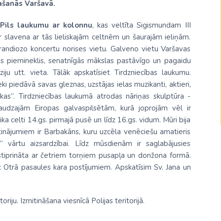
ašanās Varšavā.
Malaizija
 Pils laukumu ar kolonnu
, kas veltīta Sigismundam III
Nepāla
r slavena ar tās lieliskajām celtnēm un šaurajām ieliņām.
Omāna
randiozo koncertu norises vietu. Galveno vietu Varšavas
ras piemineklis, senatnīgās mākslas pastāvīgo un pagaidu
Saūda Arābija
ziju utt. vieta. Tālāk apskatīsiet Tirdzniecības laukumu.
eki piedāvā savas gleznas, uzstājas ielas muzikanti, aktieri,
Singapūra
škas”. Tirdzniecības laukumā atrodas nāriņas skulptūra -
Šrilanka
audzajām Eiropas galvaspilsētām, kurā joprojām vēl ir
ika celti 14.gs. pirmajā pusē un līdz 16.gs. vidum. Mūri bija
Tadžikistāna
etinājumiem ir Barbakāns, kuru uzcēla venēciešu amatieris
Taizeme
 vārtu aizsardzībai. Līdz mūsdienām ir saglabājusies
stiprināta ar četriem torņiem pusapļa un donžona formā.
Uzbekistāna
c Otrā pasaules kara postījumiem. Apskatīsim Sv. Jana un
Vjetnama
riju. Izmitināšana viesnīcā Polijas teritorijā.