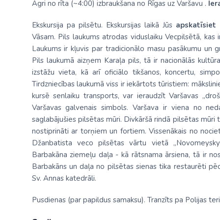
Agri no rīta (~4:00) izbraukšana no Rīgas uz Varšavu .
Ier
Ekskursija pa pilsētu. Ekskursijas laikā Jūs
apskatīsiet
Vāsam. Pils laukums atrodas viduslaiku Vecpilsētā, kas i
Laukums ir kļuvis par tradicionālo masu pasākumu un g
Pils laukumā aizņem Karaļa pils, tā ir nacionālās kultū
izstāžu vieta, kā arī oficiālo tikšanos, koncertu, simpo
Tirdzniecības laukumā viss ir iekārtots tūristiem: mākslini
kursē senlaiku transports, var ieraudzīt Varšavas „dro
Varšavas galvenais simbols. Varšava ir viena no ned
saglabājušies pilsētas mūri. Divkāršā rindā pilsētas mūri t
nostiprināti ar torņiem un fortiem. Vissenākais no noci
Džanbatista veco pilsētas vārtu vietā „Novomeysky”
Barbakāna ziemeļu daļa - kā rātsnama ārsiena, tā ir no
Barbakāns un daļa no pilsētas sienas tika restaurēti pē
Sv. Annas katedrāli.
Pusdienas (par papildus samaksu). Tranzīts pa Polijas terito