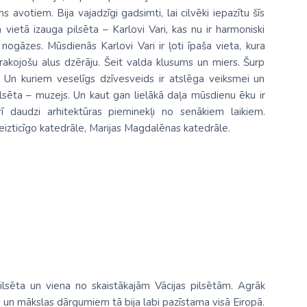
 avotiem. Bija vajadzīgi gadsimti, lai cilvēki iepazītu šīs
 vietā izauga pilsēta – Karlovi Vari, kas nu ir harmoniski
ogāzes. Mūsdienās Karlovi Vari ir ļoti īpaša vieta, kura
rakojošu alus dzērāju. Šeit valda klusums un miers. Šurp
u. Un kuriem veselīgs dzīvesveids ir atslēga veiksmei un
 pilsēta – muzejs. Un kaut gan lielākā daļa mūsdienu ēku ir
rī daudzi arhitektūras pieminekļi no senākiem laikiem.
eizticīgo katedrāle, Marijas Magdalēnas katedrāle.
ilsēta un viena no skaistākajām Vācijas pilsētām. Agrāk
ru un mākslas dārgumiem tā bija labi pazīstama visā Eiropā.