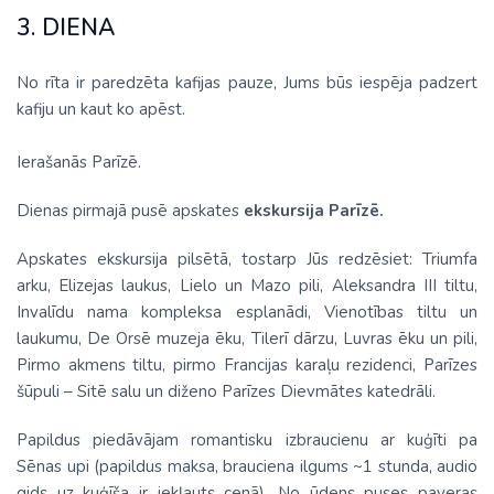
3. DIENA
No rīta ir paredzēta kafijas pauze, Jums būs iespēja padzert
kafiju un kaut ko apēst.
Ierašanās Parīzē.
Dienas pirmajā pusē apskates
ekskursija Parīzē.
Apskates ekskursija pilsētā, tostarp Jūs redzēsiet: Triumfa
arku, Elizejas laukus, Lielo un Mazo pili, Aleksandra III tiltu,
Invalīdu nama kompleksa esplanādi, Vienotības tiltu un
laukumu, De Orsē muzeja ēku, Tilerī dārzu, Luvras ēku un pili,
Pirmo akmens tiltu, pirmo Francijas karaļu rezidenci, Parīzes
šūpuli – Sitē salu un diženo Parīzes Dievmātes katedrāli.
Papildus piedāvājam romantisku izbraucienu ar kuģīti pa
Sēnas upi (papildus maksa, brauciena ilgums ~1 stunda, audio
gids uz kuģīša ir iekļauts cenā). No ūdens puses paveras