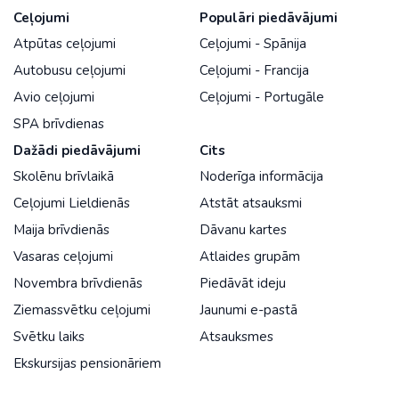
Ceļojumi
Populāri piedāvājumi
Atpūtas ceļojumi
Ceļojumi - Spānija
Autobusu ceļojumi
Ceļojumi - Francija
Avio ceļojumi
Ceļojumi - Portugāle
SPA brīvdienas
Dažādi piedāvājumi
Cits
Skolēnu brīvlaikā
Noderīga informācija
Ceļojumi Lieldienās
Atstāt atsauksmi
Maija brīvdienās
Dāvanu kartes
Vasaras ceļojumi
Atlaides grupām
Novembra brīvdienās
Piedāvāt ideju
Ziemassvētku ceļojumi
Jaunumi e-pastā
Svētku laiks
Atsauksmes
Ekskursijas pensionāriem