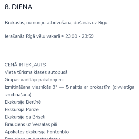
8. DIENA
Brokastis, numuriņu atbrīvošana, došanās uz Rīgu.
Ierašanās Rīgā vēlu vakarā ≈ 23:00 - 23:59.
CENĀ IR IEKĻAUTS
Vieta tūrisma klases autobusā
Grupas vadītāja pakalpojumi
Izmitināšana viesnīcās 3* — 5 naktis ar brokastīm (divvietīga
izmitināšana).
Ekskursija Berlīnē
Ekskursija Parīzē
Ekskursija pa Briseli
Brauciens uz Versaļas pili
Apskates ekskursija Fontenblo