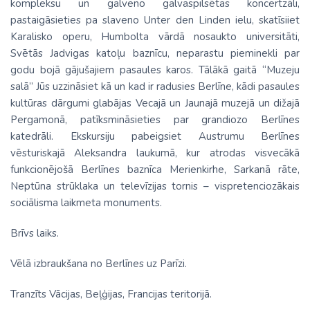
kompleksu un galveno galvaspilsētas koncertzāli,
pastaigāsieties pa slaveno Unter den Linden ielu, skatīsiiet
Karalisko operu, Humbolta vārdā nosaukto universitāti,
Svētās Jadvigas katoļu baznīcu, neparastu pieminekli par
godu bojā gājušajiem pasaules karos. Tālākā gaitā “Muzeju
salā” Jūs uzzināsiet kā un kad ir radusies Berlīne, kādi pasaules
kultūras dārgumi glabājas Vecajā un Jaunajā muzejā un dižajā
Pergamonā, patīksmināsieties par grandiozo Berlīnes
katedrāli. Ekskursiju pabeigsiet Austrumu Berlīnes
vēsturiskajā Aleksandra laukumā, kur atrodas visvecākā
funkcionējošā Berlīnes baznīca Merienkirhe, Sarkanā rāte,
Neptūna strūklaka un televīzijas tornis – vispretenciozākais
sociālisma laikmeta monuments.
Brīvs laiks.
Vēlā izbraukšana no Berlīnes uz Parīzi.
Tranzīts Vācijas, Beļģijas, Francijas teritorijā.