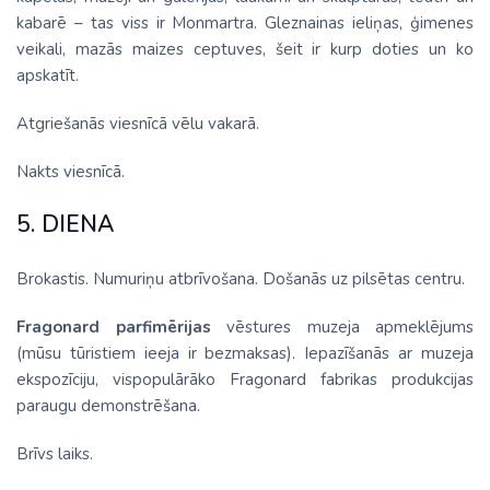
kabarē – tas viss ir Monmartra. Gleznainas ieliņas, ģimenes
veikali, mazās maizes ceptuves, šeit ir kurp doties un ko
apskatīt.
Atgriešanās viesnīcā vēlu vakarā.
Nakts viesnīcā.
5. DIENA
Brokastis. Numuriņu atbrīvošana. Došanās uz pilsētas centru.
Fragonard parfimērijas
vēstures muzeja apmeklējums
(mūsu tūristiem ieeja ir bezmaksas). Iepazīšanās ar muzeja
ekspozīciju, vispopulārāko Fragonard fabrikas produkcijas
paraugu demonstrēšana.
Brīvs laiks.