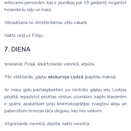
ieteicams personām, kas ir jaunākas par 18 gadiem), nogaršot
holandiešu siļķi un maizi.
Izbraukšana no Amsterdamas vēlu vakarā.
Nakts ceļā uz Poliju.
7. DIENA
Ierašanās Polijā. Iekārtošanās viesnīcā, atpūta.
Pēc vēlēšanās, gājēju
ekskursija Lodzā
(papildu maksa).
Ar mūsu gidu pastaigāsieties pa centrālo gājēju ielu Lodzas
pilsētā, iepazīstot pilsētas vēsturi, uzzināsim, kāpēc klavierēm
ir spārni, apskatīsiet poļu kinematogrāfijas zvaigžņu aleju un
paberzēsim bronzas lāča degunu, kas nes veiksmi.
Atgriešanās viesnīcā, atpūta, nakts viesnīcā.