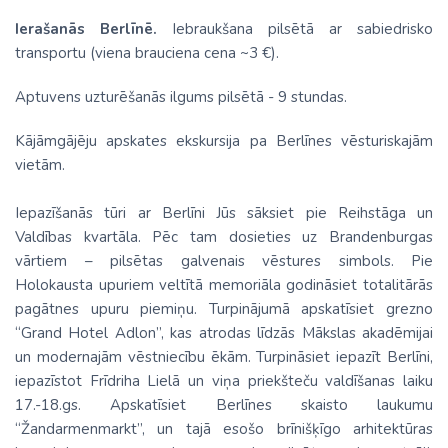
Ierašanās Berlīnē.
Iebraukšana pilsētā ar sabiedrisko
transportu (viena brauciena cena ~3 €).
Aptuvens uzturēšanās ilgums pilsētā - 9 stundas.
Kājāmgājēju apskates ekskursija pa Berlīnes vēsturiskajām
vietām.
Iepazīšanās tūri ar Berlīni Jūs sāksiet pie Reihstāga un
Valdības kvartāla. Pēc tam dosieties uz Brandenburgas
vārtiem – pilsētas galvenais vēstures simbols. Pie
Holokausta upuriem veltītā memoriāla godināsiet totalitārās
pagātnes upuru piemiņu. Turpinājumā apskatīsiet grezno
“Grand Hotel Adlon”, kas atrodas līdzās Mākslas akadēmijai
un modernajām vēstniecību ēkām. Turpināsiet iepazīt Berlīni,
iepazīstot Frīdriha Lielā un viņa priekšteču valdīšanas laiku
17.-18.gs. Apskatīsiet Berlīnes skaisto laukumu
“Žandarmenmarkt”, un tajā esošo brīnišķīgo arhitektūras