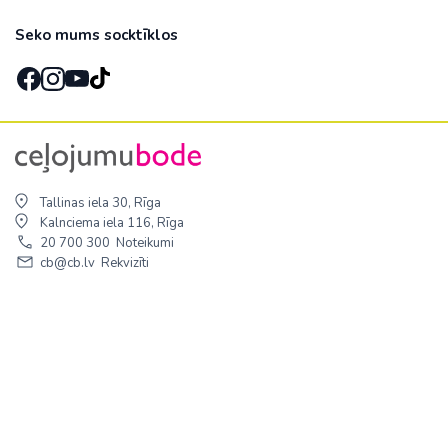
Seko mums socktīklos
Tallinas iela 30, Rīga
Kalnciema iela 116, Rīga
20 700 300
Noteikumi
cb@cb.lv
Rekvizīti