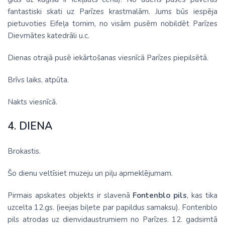
fantastiski skati uz Parīzes krastmalām. Jums būs iespēja
pietuvoties Eifeļa tornim, no visām pusēm nobildēt Parīzes
Dievmātes katedrāli u.c.
Dienas otrajā pusē iekārtošanas viesnīcā Parīzes piepilsētā.
Brīvs laiks, atpūta.
Nakts viesnīcā.
4. DIENA
Brokastis.
Šo dienu veltīsiet muzeju un piļu apmeklējumam.
Pirmais apskates objekts ir slavenā
Fontenblo pils
, kas tika
uzcelta 12.gs. (ieejas biļete par papildus samaksu). Fontenblo
pils atrodas uz dienvidaustrumiem no Parīzes. 12. gadsimtā