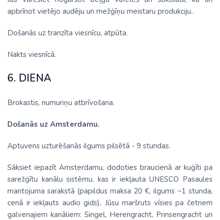
apbrīnot vietējo audēju un mežģīņu meistaru produkciju..
Došanās uz tranzīta viesnīcu, atpūta.
Nakts viesnīcā.
6. DIENA
Brokastis, numuriņu atbrīvošana.
Došanās uz Amsterdamu.
Aptuvens uzturēšanās ilgums pilsētā - 9 stundas.
Sāksiet iepazīt Amsterdamu, dodoties braucienā ar kuģīti pa
sarežģītu kanālu sistēmu, kas ir iekļauta UNESCO Pasaules
mantojuma sarakstā (papildus maksa 20 €, ilgums ~1 stunda,
cenā ir iekļauts audio gids)
.
Jūsu maršruts vīsies pa četriem
galvenajiem kanāliem: Singel, Herengracht, Prinsengracht un