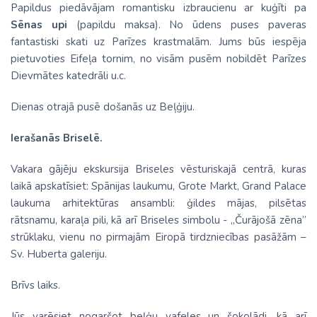
Papildus piedāvājam romantisku izbraucienu ar kuģīti pa
Sēnas upi
(papildu maksa). No ūdens puses paveras
fantastiski skati uz Parīzes krastmalām. Jums būs iespēja
pietuvoties Eifeļa tornim, no visām pusēm nobildēt Parīzes
Dievmātes katedrāli u.c.
Dienas otrajā pusē došanās uz Beļģiju.
Ierašanās Briselē.
Vakara gājēju ekskursija Briseles vēsturiskajā centrā, kuras
laikā apskatīsiet: Spānijas laukumu, Grote Markt, Grand Palace
laukuma arhitektūras ansambli: ģildes mājas, pilsētas
rātsnamu, karaļa pili, kā arī Briseles simbolu - „Čurājošā zēna”
strūklaku, vienu no pirmajām Eiropā tirdzniecības pasāžām –
Sv. Huberta galeriju.
Brīvs laiks.
Jūs varēsiet nogaršot beļģu vafeles un šokolādi, kā arī