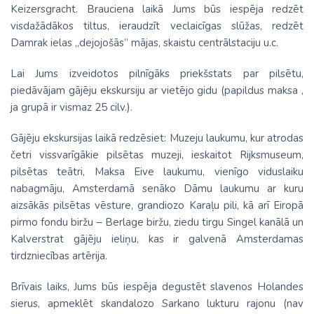
Keizersgracht. Brauciena laikā Jums būs iespēja redzēt
visdažādākos tiltus, ieraudzīt veclaicīgas slūžas, redzēt
Damrak ielas „dejojošās” mājas, skaistu centrālstaciju u.c.
Lai Jums izveidotos pilnīgāks priekšstats par pilsētu,
piedāvājam gājēju ekskursiju ar vietējo gidu (papildus maksa ,
ja grupā ir vismaz 25 cilv.).
Gājēju ekskursijas laikā redzēsiet: Muzeju laukumu, kur atrodas
četri vissvarīgākie pilsētas muzeji, ieskaitot Rijksmuseum,
pilsētas teātri, Maksa Eive laukumu, vienīgo viduslaiku
nabagmāju, Amsterdamā senāko Dāmu laukumu ar kuru
aizsākās pilsētas vēsture, grandiozo Karaļu pili, kā arī Eiropā
pirmo fondu biržu – Berlage biržu, ziedu tirgu Singel kanālā un
Kalverstrat gājēju ieliņu, kas ir galvenā Amsterdamas
tirdzniecības artērija.
Brīvais laiks, Jums būs iespēja degustēt slavenos Holandes
sierus, apmeklēt skandalozo Sarkano lukturu rajonu (nav