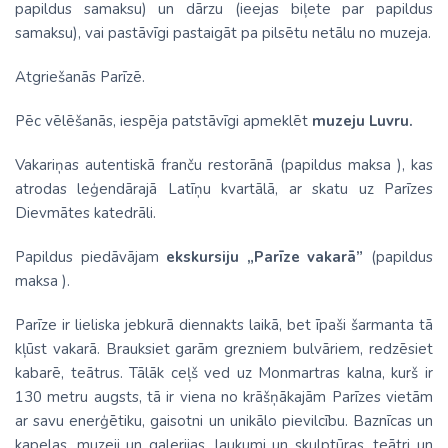
papildus samaksu) un dārzu (ieejas biļete par papildus
samaksu), vai pastāvīgi pastaigāt pa pilsētu netālu no muzeja.
Atgriešanās Parīzē.
Pēc vēlēšanās, iespēja patstāvīgi apmeklēt
muzeju Luvru.
Vakariņas autentiskā franču restorānā (papildus maksa ), kas
atrodas leģendārajā Latīņu kvartālā, ar skatu uz Parīzes
Dievmātes katedrāli.
Papildus piedāvājam
ekskursiju „Parīze vakarā”
(papildus
maksa ).
Parīze ir lieliska jebkurā diennakts laikā, bet īpaši šarmanta tā
kļūst vakarā. Brauksiet garām grezniem bulvāriem, redzēsiet
kabarē, teātrus. Tālāk ceļš ved uz Monmartras kalna, kurš ir
130 metru augsts, tā ir viena no krāšņākajām Parīzes vietām
ar savu enerģētiku, gaisotni un unikālo pievilcību. Baznīcas un
kapelas, muzeji un galerijas, laukumi un skulptūras, teātri un