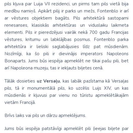
pils kļuva par Luija VII rezidenci, un pirms tam pils vietā bija
medību namiņš. Apkārt pilij ir parks un mežs, Fontenblo ir arī
ar vēstures objektiem bagāts. Pils arhitektūrā sastopami
renesanses, klasiskās arhitektūras un viduslaiku laikmeta
elementi. Pils ir pieredzējusi vairāk nekā 700 gadu Francijas
vēstures, kritumu un labklājības posmus. Fontenblo parka
arhitektūra ir lieliski saglabājusies līdz pat mūsdienām.
Nozīmīgi, ka šo pili ir dievinājis imperators Napoleons
Bonaparts. Jums būs iespēja apmeklēt ne tikai pašu pili, bet
arī Napoleona muzeju, tas ir iekļauts biļetes cenā.
Tālāk dosieties
uz Versaļu
, kas labāk pazīstama kā Versaļas
pils, tā ir monumentālā pils, ko uzcēlis Luijs XIV, un kas
mūsdienās ir kļuvusi par vienu no tūristu apmeklētākajām
vietām Francijā.
Brīvs laiks vai pils un dārzu apmeklējums.
Jums būs iespēja patstāvīgi apmeklēt pili (ieejas biļete par