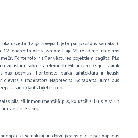
s tika uzcelta 12.gs. (ieejas biļete par papildus samaksu).
12. gadsimtā pils kļuva par Luija VII rezidenci, un pirms
n mežs, Fontenblo ir arī ar vēstures objektiem bagāts. Pils
n viduslaiku laikmeta elementi. Pils ir pieredzējusi vairāk
jības posmus. Fontenblo parka arhitektūra ir lieliski
 ir dievinājis imperators Napoleons Bonaparts. Jums būs
ju, tas ir iekļauts biļetes cenā.
aļas pils, tā ir monumentālā pils, ko uzcēlis Luijs XIV, un
jām vietām Francijā.
par papildus samaksu) un dārzu (ieejas biļete par papildus