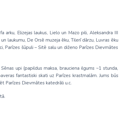
a arku, Elizejas laukus, Lielo un Mazo pili, Aleksandra III
u un laukumu, De Orsē muzeja ēku, Tilerī dārzu, Luvras ēku
nci, Parīzes šūpuli – Sitē salu un diženo Parīzes Dievmātes
a Sēnas upi (papildus maksa, brauciena ilgums ~1 stunda,
paveras fantastiski skati uz Parīzes krastmalām. Jums būs
ēt Parīzes Dievmātes katedrāli u.c.
tā.