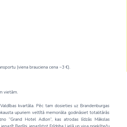
Malaizija
Nepāla
Omāna
Saūda Arābija
Singapūra
Šrilanka
ansportu (viena brauciena cena ~3 €).
Tadžikistāna
Taizeme
ām vietām.
Uzbekistāna
Vjetnama
un Valdības kvartāla. Pēc tam dosieties uz Brandenburgas
okausta upuriem veltītā memoriāla godināsiet totalitārās
ezno “Grand Hotel Adlon”, kas atrodas līdzās Mākslas
pazīt Berlīni, iepazīstot Frīdriha Lielā un viņa priekšteču