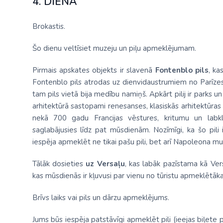
4. DIENA
Brokastis.
Šo dienu veltīsiet muzeju un piļu apmeklējumam.
Pirmais apskates objekts ir slavenā
Fontenblo pils
, ka
Fontenblo pils atrodas uz dienvidaustrumiem no Parīzes. 
tam pils vietā bija medību namiņš. Apkārt pilij ir parks u
arhitektūrā sastopami renesanses, klasiskās arhitektūras u
nekā 700 gadu Francijas vēstures, kritumu un labklā
saglabājusies līdz pat mūsdienām. Nozīmīgi, ka šo pili
iespēja apmeklēt ne tikai pašu pili, bet arī Napoleona muze
Tālāk dosieties
uz Versaļu
, kas labāk pazīstama kā Vers
kas mūsdienās ir kļuvusi par vienu no tūristu apmeklētāka
Brīvs laiks vai pils un dārzu apmeklējums.
Jums būs iespēja patstāvīgi apmeklēt pili (ieejas biļete 