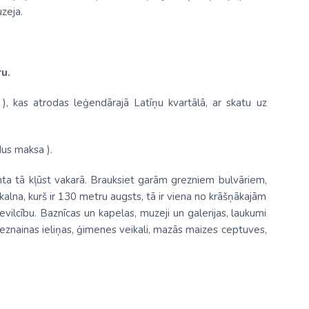
zeja.
u.
), kas atrodas leģendārajā Latīņu kvartālā, ar skatu uz
dus maksa ).
manta tā kļūst vakarā. Brauksiet garām grezniem bulvāriem,
alna, kurš ir 130 metru augsts, tā ir viena no krāšņākajām
evilcību. Baznīcas un kapelas, muzeji un galerijas, laukumi
Gleznainas ieliņas, ģimenes veikali, mazās maizes ceptuves,