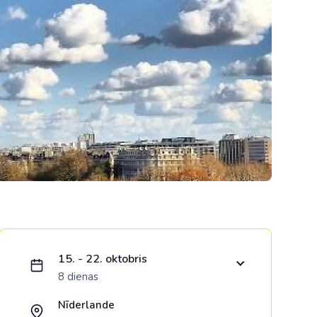
Kolumbija
Kostarika
Meksika
Panama
Ielādējam piedāvājumu...
15. - 22. oktobris
8 dienas
Nīderlande