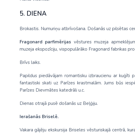
5. DIENA
Brokastis. Numuriņu atbrīvošana. Došanās uz pilsētas cen
Fragonard parfimērijas
vēstures muzeja apmeklējums
muzeja ekspozīciju, vispopulārāko Fragonard fabrikas pr
Brīvs laiks.
Papildus piedāvājam romantisku izbraucienu ar kuģīti 
fantastiski skati uz Parīzes krastmalām. Jums būs ies
Parīzes Dievmātes katedrāli u.c.
Dienas otrajā pusē došanās uz Beļģiju.
Ierašanās Briselē.
Vakara gājēju ekskursija Briseles vēsturiskajā centrā, ku