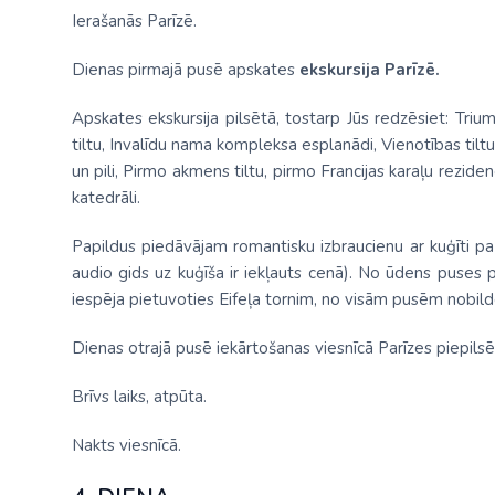
Ierašanās Parīzē.
Dienas pirmajā pusē apskates
ekskursija Parīzē.
Apskates ekskursija pilsētā, tostarp Jūs redzēsiet: Triumf
tiltu, Invalīdu nama kompleksa esplanādi, Vienotības tilt
un pili, Pirmo akmens tiltu, pirmo Francijas karaļu rezide
katedrāli.
Papildus piedāvājam romantisku izbraucienu ar kuģīti p
audio gids uz kuģīša ir iekļauts cenā). No ūdens puses 
iespēja pietuvoties Eifeļa tornim, no visām pusēm nobild
Dienas otrajā pusē iekārtošanas viesnīcā Parīzes piepilsē
Brīvs laiks, atpūta.
Nakts viesnīcā.