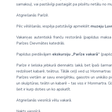
samaksu), vai pastāvīgi pastaigāt pa pilsētu netālu no mu
Atgriešanās Parīzē.
Pēc vēlēšanās, iespēja patstāvīgi apmeklēt
muzeju Luvr
Vakariņas autentiskā franču restorānā (papildus maksa 
Parīzes Dievmātes katedrāli.
Papildus piedāvājam
ekskursiju „Parīze vakarā”
(papil
Parīze ir lieliska jebkurā diennakts laikā, bet īpaši šar
redzēsiet kabarē, teātrus. Tālāk ceļš ved uz Monmartras k
Parīzes vietām ar savu enerģētiku, gaisotni un unikālo pi
un skulptūras, teātri un kabarē – tas viss ir Monmartra. 
šeit ir kurp doties un ko apskatīt.
Atgriešanās viesnīcā vēlu vakarā.
Nakts viesnīcā.