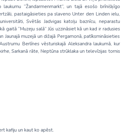
sto laukumu “Žandarmenmarkt”, un tajā esošo brīnišķīgo
tzāli, pastaigāsieties pa slaveno Unter den Linden ielu,
niversitāti, Svētās Jadvigas katoļu baznīcu, neparastu
ā gaitā “Muzeju salā” Jūs uzzināsiet kā un kad ir radusies
 un Jaunajā muzejā un dižajā Pergamonā, patīksmināsieties
t Austrumu Berlīnes vēsturiskajā Aleksandra laukumā, kur
rhe, Sarkanā rāte, Neptūna strūklaka un televīzijas tornis
rt kafiju un kaut ko apēst.