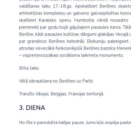
valdīšanas laiku 17.-18.gs. Apskatīsiet Berlīnes skai
arhitektūras kompleksu un galveno galvaspilsētas koncer
skatīsiiet Karalisko operu, Humbolta vārdā nosaukto u
pieminekli par godu bojā gājušajiem pasaules karos. Tālāk
Berlīne, kādi pasaules kultūras dārgumi glabājas Vecajā
par grandiozo Berlīnes katedrāli. Ekskursiju pabeigsie
atrodas visvecākā funkcionējošā Berlīnes baznīca Merienki
– vispretenciozākais sociālisma laikmeta monuments.
Brīvs laiks.
Vēlā izbraukšana no Berlīnes uz Parīzi.
Tranzīts Vācijas, Beļģijas, Francijas teritorijā.
3. DIENA
No rīta ir paredzēta kafijas pauze, Jums būs iespēja padze