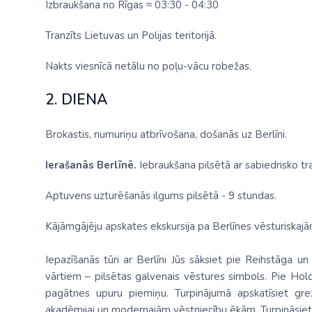
Izbraukšana no Rīgas ≈ 03:30 - 04:30
Tranzīts Lietuvas un Polijas teritorijā.
Nakts viesnīcā netālu no poļu-vācu robežas.
2. DIENA
Brokastis, numuriņu atbrīvošana, došanās uz Berlīni.
Ierašanās Berlīnē.
Iebraukšana pilsētā ar sabiedrisko tr
Aptuvens uzturēšanās ilgums pilsētā - 9 stundas.
Kājāmgājēju apskates ekskursija pa Berlīnes vēsturiskaj
Iepazīšanās tūri ar Berlīni Jūs sāksiet pie Reihstāga 
vārtiem – pilsētas galvenais vēstures simbols. Pie Hol
pagātnes upuru piemiņu. Turpinājumā apskatīsiet gr
akadēmijai un modernajām vēstniecību ēkām. Turpināsiet ie