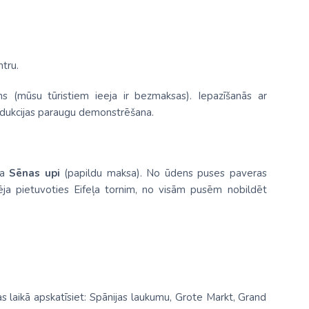
tru.
 (mūsu tūristiem ieeja ir bezmaksas). Iepazīšanās ar
odukcijas paraugu demonstrēšana.
pa
Sēnas upi
(papildu maksa). No ūdens puses paveras
pēja pietuvoties Eifeļa tornim, no visām pusēm nobildēt
ras laikā apskatīsiet: Spānijas laukumu, Grote Markt, Grand