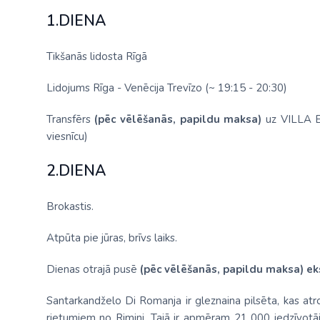
1.DIENA
Tikšanās lidosta Rīgā
Lidojums Rīga - Venēcija Trevīzo (~ 19:15 - 20:30)
Transfērs
(pēc vēlēšanās, papildu maksa)
uz VILLA EL
viesnīcu)
2.DIENA
Brokastis.
Atpūta pie jūras, brīvs laiks.
Dienas otrajā pusē
(pēc vēlēšanās, papildu maksa) eks
Santarkandželo Di Romanja ir gleznaina pilsēta, kas at
rietumiem no Rimini. Tajā ir apmēram 21 000 iedzīvotā