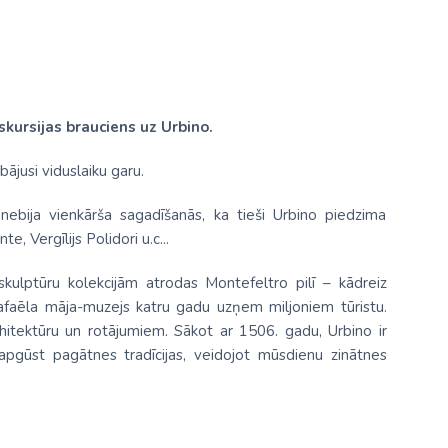
skursijas brauciens uz Urbino.
bājusi viduslaiku garu.
nebija vienkārša sagadīšanās, ka tieši Urbino piedzima
, Vergīlijs Polidori u.c...
ulptūru kolekcijām atrodas Montefeltro pilī – kādreiz
afaēla māja-muzejs katru gadu uzņem miljoniem tūristu.
rhitektūru un rotājumiem. Sākot ar 1506. gadu, Urbino ir
 apgūst pagātnes tradīcijas, veidojot mūsdienu zinātnes