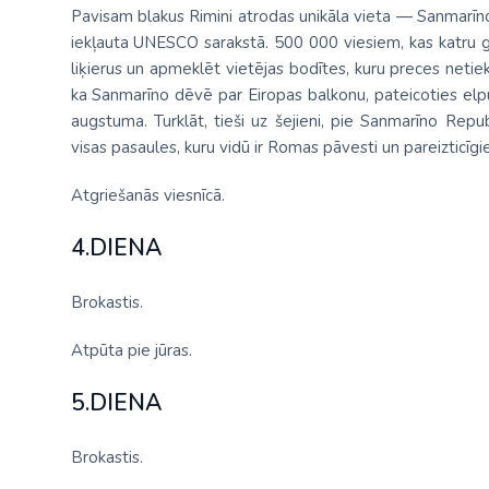
Pavisam blakus Rimini atrodas unikāla vieta — Sanmarīno, 
iekļauta UNESCO sarakstā. 500 000 viesiem, kas katru g
liķierus un apmeklēt vietējas bodītes, kuru preces netiek 
ka Sanmarīno dēvē par Eiropas balkonu, pateicoties el
augstuma. Turklāt, tieši uz šejieni, pie Sanmarīno Repub
visas pasaules, kuru vidū ir Romas pāvesti un pareizticīgie
Atgriešanās viesnīcā.
4.DIENA
Brokastis.
Atpūta pie jūras.
5.DIENA
Brokastis.