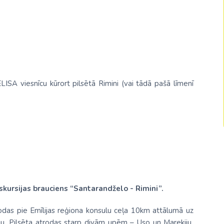
Malaizija
Nepāla
Omāna
Saūda Arābija
ISA viesnīcu kūrort pilsētā Rimini (vai tādā pašā līmenī
Singapūra
Šrilanka
Tadžikistāna
Taizeme
Uzbekistāna
Vjetnama
kursijas brauciens “Santarandželo - Rimini”.
rodas pie Emīlijas reģiona konsulu ceļa 10km attālumā uz
ju. Pilsēta atrodas starp divām upēm – Uso un Marekiju.