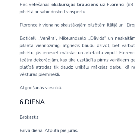
Pēc vēlēšanās
ekskursijas brauciens uz Florenci
(89 
pilsētā ar sabiedrisko transportu.
Florence ir viena no skaistākajām pilsētām Itālijā un “Eiro
Botičelli „Venēra”, Mikelandželo „Dāvids” un neskaitām
pilsēta viennozīmīgi atgriezīs baudu dzīvot, bet varbū
pilsētu, jūs ienirsiet mākslas un artefaktu virpulī. Flore
teātra dekorācijām, kas tika uzstādīta pirms vairākiem ga
platībā atrodas tik daudz unikālu mākslas darbu, kā ne
vēstures pieminekli.
Atgriešanās viesnīcā.
6.DIENA
Brokastis.
Brīva diena. Atpūta pie jūras.