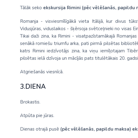
Tālāk seko
ekskursija Rimini (pēc vēlēšanās, papildu
Romanja - visviesmīlīgākā vieta Itālijā, kur divus t
Vidusjūras, viduslaikos - šķērsoja svētceļnieki no visas 
Tikai daži zina, ka Rimini - visatpazīstamākajā Romanjas
senākā romiešu triumfu arka, pati pirmā pilsētas biblio
katrs Rimini iedzīvotājs zina, ka viņu iemīļotajam Tib
pilsētas ielā dzīvoja un mācījās pats titulētākais 20. gads
Atgriešanās viesnīcā.
3.DIENA
Brokastis.
Atpūta pie jūras.
Dienas otrajā pusē
(pēc vēlēšanās, papildu maksa)
ek