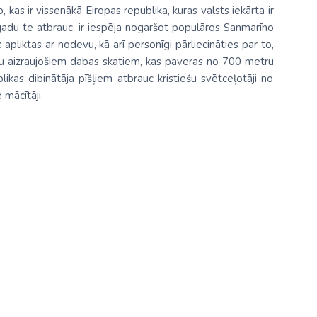
kas ir vissenākā Eiropas republika, kuras valsts iekārta ir
adu te atbrauc, ir iespēja nogaršot populāros Sanmarīno
apliktas ar nodevu, kā arī personīgi pārliecināties par to,
pu aizraujošiem dabas skatiem, kas paveras no 700 metru
likas dibinātāja pīšļiem atbrauc kristiešu svētceļotāji no
 mācītāji.