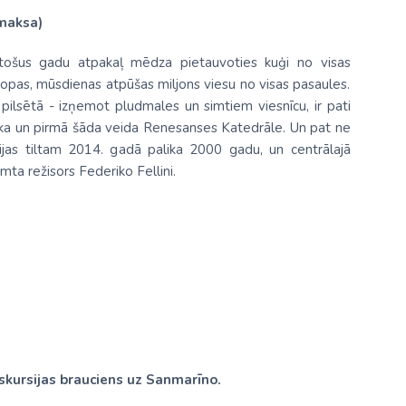
 maksa)
ūkstošus gadu atpakaļ mēdza pietauvoties kuģi no visas
Eiropas, mūsdienas atpūšas miljons viesu no visas pasaules.
 pilsētā - izņemot pludmales un simtiem viesnīcu, ir pati
tēka un pirmā šāda veida Renesanses Katedrāle. Un pat ne
ērijas tiltam 2014. gadā palika 2000 gadu, un centrālajā
imta režisors Federiko Fellini.
skursijas brauciens uz Sanmarīno.