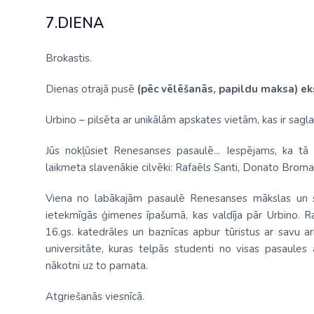
7.DIENA
Brokastis.
Dienas otrajā pusē
(pēc vēlēšanās, papildu maksa)
ek
Urbino – pilsēta ar unikālām apskates vietām, kas ir sagla
Jūs nokļūsiet Renesanses pasaulē... Iespējams, ka tā 
laikmeta slavenākie cilvēki: Rafaēls Santi, Donato Bromante
Viena no labākajām pasaulē Renesanses mākslas un sk
ietekmīgās ģimenes īpašumā, kas valdīja pār Urbino. R
16.gs. katedrāles un baznīcas apbur tūristus ar savu a
universitāte, kuras telpās studenti no visas pasaules
nākotni uz to pamata.
Atgriešanās viesnīcā.