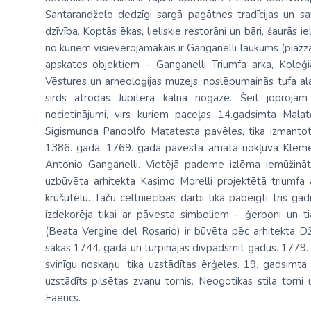
Santarandželo dedzīgi sargā pagātnes tradīcijas un sav
dzīvība. Koptās ēkas, lieliskie restorāni un bāri, šaurās i
no kuriem visievērojamākais ir Ganganelli laukums (piazza
apskates objektiem – Ganganelli Triumfa arka, Koleģiāl
Vēstures un arheoloģijas muzejs, noslēpumainās tufa alas
sirds atrodas Jupitera kalna nogāzē. Šeit joprojām 
nocietinājumi, virs kuriem paceļas 14.gadsimta Malat
Sigismunda Pandolfo Matatesta pavēles, tika izmantot
1386. gadā. 1769. gadā pāvesta amatā nokļuva Kleme
Antonio Ganganelli. Vietējā padome izlēma iemūžinā
uzbūvēta arhitekta Kasimo Morelli projektētā triumfa a
krūšutēlu. Taču celtniecības darbi tika pabeigti trīs 
izdekorēja tikai ar pāvesta simboliem – ģerboni un t
(Beata Vergine del Rosario) ir būvēta pēc arhitekta D
sākās 1744. gadā un turpinājās divpadsmit gadus. 1779. ga
svinīgu noskaņu, tika uzstādītas ērģeles. 19. gadsimt
uzstādīts pilsētas zvanu tornis. Neogotikas stila torn
Faencs.