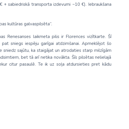
€ + sabiedriskā transporta izdevumi ~10 €). Iebraukšana
pas kultūras galvaspilsēta”.
as Renesanses laikmeta pilis ir Florences vizītkarte. Šī
t pat sniegs iespēju garīgai atdzimšanai. Apmeklējot šo
nce sniedz sajūtu, ka staigājat un atrodaties starp milzīgām
dsimtiem, bet tā arī netika novākta. Šīs pilsētas nelielajā
kur citur pasaulē. Te ik uz soļa atdursieties pret kādu