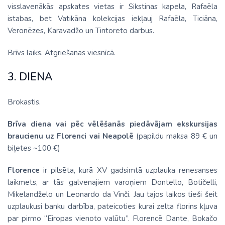
visslavenākās apskates vietas ir Sikstinas kapela, Rafaēla
istabas, bet Vatikāna kolekcijas iekļauj Rafaēla, Ticiāna,
Veronēzes, Karavadžo un Tintoreto darbus.
Brīvs laiks. Atgriešanas viesnīcā.
3. DIENA
Brokastis.
Brīva diena vai pēc vēlēšanās piedāvājam ekskursijas
braucienu uz Florenci vai Neapolē
(papildu maksa 89 € un
biļetes ~100 €)
Florence
ir pilsēta, kurā XV gadsimtā uzplauka renesanses
laikmets, ar tās galvenajiem varoņiem Dontello, Botičelli,
Mikelandželo un Leonardo da Vinči. Jau tajos laikos tieši šeit
uzplaukusi banku darbība, pateicoties kurai zelta florins kļuva
par pirmo “Eiropas vienoto valūtu”. Florencē Dante, Bokačo