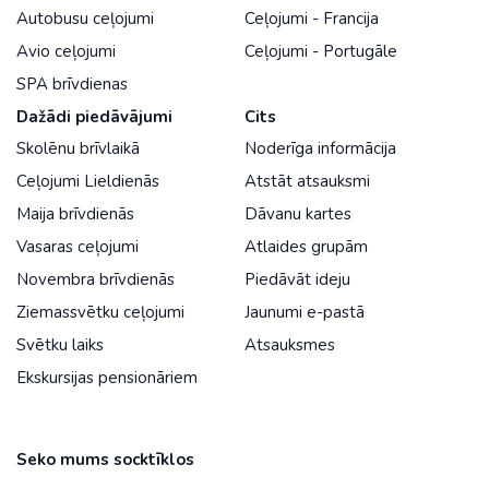
Autobusu ceļojumi
Ceļojumi - Francija
Avio ceļojumi
Ceļojumi - Portugāle
SPA brīvdienas
Dažādi piedāvājumi
Cits
Skolēnu brīvlaikā
Noderīga informācija
Ceļojumi Lieldienās
Atstāt atsauksmi
Maija brīvdienās
Dāvanu kartes
Vasaras ceļojumi
Atlaides grupām
Novembra brīvdienās
Piedāvāt ideju
Ziemassvētku ceļojumi
Jaunumi e-pastā
Svētku laiks
Atsauksmes
Ekskursijas pensionāriem
Seko mums socktīklos