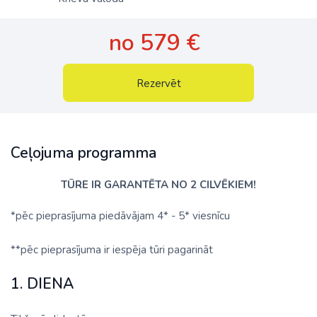
no 579 €
Rezervēt
Ceļojuma programma
TŪRE IR GARANTĒTA NO 2 CILVĒKIEM!
*pēc pieprasījuma piedāvājam 4* - 5* viesnīcu
**pēc pieprasījuma ir iespēja tūri pagarināt
1. DIENA