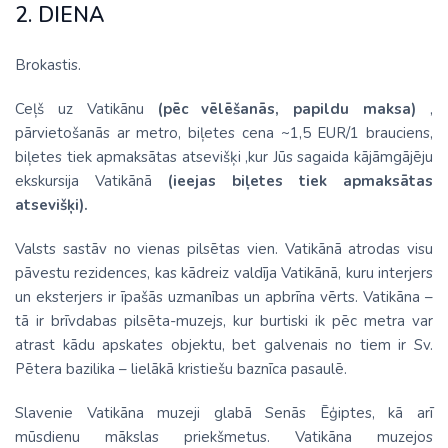
2. DIENA
Brokastis.
Ceļš uz Vatikānu
(pēc vēlēšanās, papildu maksa)
,
pārvietošanās ar metro, biļetes cena ~1,5 EUR/1 brauciens,
biļetes tiek apmaksātas atsevišķi ,kur Jūs sagaida kājāmgājēju
ekskursija Vatikānā
(ieejas biļetes tiek apmaksātas
atsevišķi).
Valsts sastāv no vienas pilsētas vien. Vatikānā atrodas visu
pāvestu rezidences, kas kādreiz valdīja Vatikānā, kuru interjers
un eksterjers ir īpašās uzmanības un apbrīna vērts. Vatikāna –
tā ir brīvdabas pilsēta-muzejs, kur burtiski ik pēc metra var
atrast kādu apskates objektu, bet galvenais no tiem ir Sv.
Pētera bazilika – lielākā kristiešu baznīca pasaulē.
Slavenie Vatikāna muzeji glabā Senās Ēģiptes, kā arī
mūsdienu mākslas priekšmetus. Vatikāna muzejos