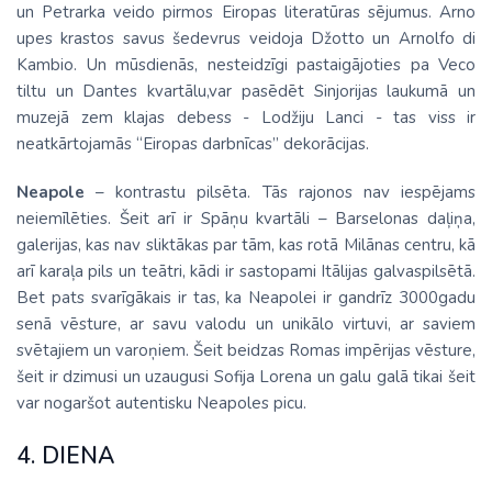
un Petrarka veido pirmos Eiropas literatūras sējumus. Arno
upes krastos savus šedevrus veidoja Džotto un Arnolfo di
Kambio. Un mūsdienās, nesteidzīgi pastaigājoties pa Veco
tiltu un Dantes kvartālu,var pasēdēt Sinjorijas laukumā un
muzejā zem klajas debess - Lodžiju Lanci - tas viss ir
neatkārtojamās “Eiropas darbnīcas” dekorācijas.
Neapole
– kontrastu pilsēta. Tās rajonos nav iespējams
neiemīlēties. Šeit arī ir Spāņu kvartāli – Barselonas daļiņa,
galerijas, kas nav sliktākas par tām, kas rotā Milānas centru, kā
arī karaļa pils un teātri, kādi ir sastopami Itālijas galvaspilsētā.
Bet pats svarīgākais ir tas, ka Neapolei ir gandrīz 3000gadu
senā vēsture, ar savu valodu un unikālo virtuvi, ar saviem
svētajiem un varoņiem. Šeit beidzas Romas impērijas vēsture,
šeit ir dzimusi un uzaugusi Sofija Lorena un galu galā tikai šeit
var nogaršot autentisku Neapoles picu.
4. DIENA