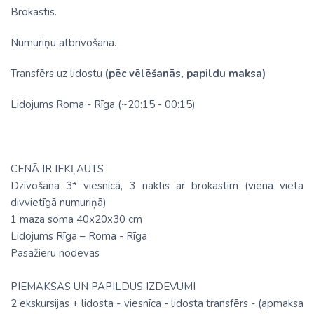
Brokastis.
Numuriņu atbrīvošana.
Transfērs uz lidostu
(pēc vēlēšanās, papildu maksa)
Lidojums Roma - Rīga (~20:15 - 00:15)
CENĀ IR IEKĻAUTS
Dzīvošana 3* viesnīcā, 3 naktis ar brokastīm (viena vieta
divvietīgā numuriņā)
1 maza soma 40x20x30 cm
Lidojums Rīga – Roma - Rīga
Pasažieru nodevas
PIEMAKSAS UN PAPILDUS IZDEVUMI
2 ekskursijas + lidosta - viesnīca - lidosta transfērs - (apmaksa