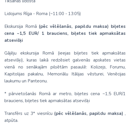
Tikšanās lidostā
Lidojums Rīga - Roma (~11:00 - 13:05)
Ekskursija Romā
(pēc vēlēšanās, papildu maksa) biļetes
cena ~1,5 EUR/ 1 brauciens, biļetes tiek apmaksātas
atsevišķi
Gājēju ekskursija Romā (ieejas biļetes tiek apmaksātas
atsevišķi), kuras laikā redzēsiet galvenās apskates vietas
vienā no senākajām pilsētām pasaulē: Kolizejs, Forumu,
Kapitolijas pakalnu, Memoriālu Itālijas vēsturei, Venēcijas
laukumu un Panteonu.
* pārvietošanās Romā ar metro, biļetes cena ~1,5 EUR/1
brauciens, biļetes tiek apmaksātas atsevišķi
Transfērs uz 3* viesnīcu
(pēc vēlēšanās, papildu maksa)
,
atpūta.