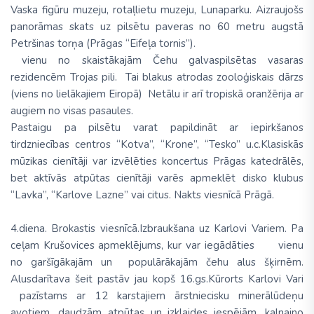
Vaska figūru muzeju, rotaļlietu muzeju, Luna­par­ku. Aizraujošs
panorāmas skats uz pilsētu pa­veras no 60 metru augstā
Petršinas torņa
(Prāgas “Eifeļa tornis”).
vienu no skaistākajām Čehu gal­vaspilsētas vasaras
rezidencēm
Trojas pili
. Tai blakus atrodas
zooloģis­kais dārzs
(viens no lielākajiem Eiropā) Netālu ir arī
tro­piskā oranžērija
ar
augiem no visas pa­saules.
Pastaigu pa pilsētu varat papildināt ar iepirk­šanos
tirdzniecības centros “Kot­va”, “Krone”,
“
Tesko” u.c.Klasiskās
mūzikas cienītāji var izvēlēties koncertus Prāgas katedrā­lēs,
bet aktīvās atpūtas cienītāji varēs apmeklēt dis­ko klubus
“Lavka”, “Karlove Lazne” vai ci­tus. Nakts viesnīcā Prāgā.
4.diena.
Brokastis viesnīcā.Izbraukšana uz Karlovi Variem. Pa
ceļam
Krušovices apmeklē­jums
, kur var iegādāties vienu
no garšīgākajām un populārākajām čehu alus šķirnēm.
Alusdarī­tava šeit pastāv jau kopš 16.gs.Kūrorts
Karlovi Vari
pa­zīs­­tams ar 12 kar­sta­jiem ārstniecisku minerāl­ūdeņu
avotiem, dau­dzām atpūtas un izklaides iespē­jām, kalnaino