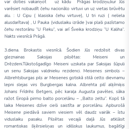
var doties vakariņot uz kādu Prāgas krodziņu,kur Jūs
varēsiet nobaudīt čehu nacionālo virtuvi un uz vietas brūvētu
alu. : U Cipu ( klasiska čehu virtuve), U tri ruzi ( neliela
alusdarītava) , U Pauka (viduslaiku izrāde )vai plaši pazīs­tamo
čehu restorānu “U Fleku”, vai arī Šveika kro­dziņu “U Kaliha”.
Nakts viesnīcā Prāgā.
3.diena
. Brokastis viesnīcā. Šodien Jūs redzēsit divas
gleznainas Saksijas pilsētas: Meiseni un
Drēzdeni.Tūkstošgadīgo
Meiseni
uzskata par Saksijas šūpuli
un senu Saksijas valdnieku rezidenci. Meisenes simbols –
Albrehtsburgas pils ar Meisenes gotiskā stilā celto dievnamu
lepni slejas virs Burgbergas kalna. Albrehta pilī alķīmiķis
Johans Frīdrihs Betgers, pēc karaļa Augusta pavēles, sāka
ražot Eiropā pirmo
balto porcelānu
– „Balto zeltu”. Kopš tā
laika Meisenes dzīve cieši saistīta ar porcelānu. Apburošā
Meisene piedāvā saviem viesiem vēl daudz vairāk – īstu
viduslaiku pasaku. Pilsētas vecajā daļā Jūs atklāsit
romantiskas šķērsieliņas un idilliskus laukumus, bagātīgi