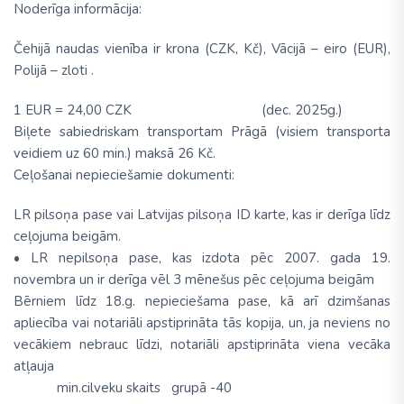
Noderīga informācija:
Čehijā naudas vienība ir krona (CZK, Kč), Vācijā – eiro (EUR),
Polijā – zloti .
1 EUR = 24,00 CZK
(dec. 2025g.)
Biļete sabiedriskam transportam Prāgā (vi­siem transporta
veidiem uz 60 min.) maksā 26 Kč.
Ceļošanai nepieciešamie dokumenti:
LR pilsoņa pase vai Latvijas pilsoņa ID karte, kas ir derīga līdz
ceļojuma beigām.
• LR nepilsoņa pase, kas izdota pēc 2007. gada 19.
novembra un ir derīga vēl 3 mēnešus pēc ceļojuma beigām
Bērniem līdz 18.g. nepieciešama pase, kā arī dzimšanas
apliecība vai notariāli apstiprināta tās kopija, un, ja neviens no
vecākiem nebrauc līdzi, notariāli apstiprināta viena vecāka
atļauja
min.cilveku skaits grupā -40