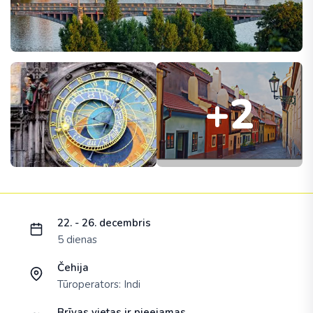
+2
Ielādējam piedāvājumu...
22. - 26. decembris
5 dienas
Čehija
Tūroperators:
Indi
Brīvas vietas ir pieejamas