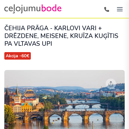
ČEHIJA PRĀGA - KARLOVI VARI +
DRĒZDENE, MEISENE, KRUĪZA KUĢĪTIS
PA VLTAVAS UPI
Akcija -60€