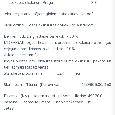
- apskates ekskursija Prāgā -20 €
ekskursijas ar vietējiem gidiem notiek krievu valodā
Jūsu ērtībai - visas ekskursijas notiek ar austiņiem
Bērniem līdz 12 g. atlaide par eksk . - 30 %
IZDEVĪGĀK iegādāties pilnu izbraukuma ekskursiju paketi jau
ceļojuma pasūtīšanas laikā – atlaide 10%.
Atlaides nesummējas.
Ieejas biļetes nav iekļautas izbraukuma ekskursiju paketē un
tiek apmaksātas uz vietas.
Standarta programma CZK eur
Skatu tornis “Diāna” (Karlovi Vari)
150/80
6.00/3.50
Baseins (K.V.) Neaizmirstiet paņemt līdzi
no 499
20.0
baseina apmeklējumam nepieciešamās
/ 1 st.
lietas!