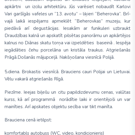
apkārtni un izcilu arhitektū­ru. Jūs varēsiet nobaudīt Karlovi
Vari garšīgās vafeles un “13. avotu” – liķieri “Beherovka”. Brī­
vajā laikā iespējams apmeklēt
“Beherovkas” mu­ze­­ju
, kur
piedāvā arī degustācijas. Iesakām ar funi­kuleri uzbraukt
Draudzības kalnā un ap­ska­tīt pilsētas panorāmu un apkārtējos
kalnus no Diānas skatu torņa vai izpeldēties
ba­seinā
. Iespēja
iegādāties čehu por­celāna un
kristāla traukus
.
Atgriešanās
Prāgā.Došanās mājup­ceļā. Nakšņošana viesnīcā Polijā.
5.diena
.
Brokastis viesnīcā. Brauciens cauri Polijai un Lietuvai.
Vēlu vakarā atgriešanās Rīgā.
Piezīme.
Ieejas biļešu un citu papildizde­vumu cenas, valūtas
kurss, kā arī pro­grammā norādītie laiki ir orientējoši un var
mainīties. Arī apskates objektu secība var tikt mainīta.
Brauciena cenā ietilpst:
komfortabls autobuss
(WC, video, kondicio­nieris)