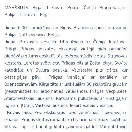
MARŠRUTS:
Rīga – Lietuva – Polija –
Čehijā-
Praga-Vacija
–
Polija – Lietuva – Rīga
diena.
6:00
Izbraukšana no Rīgas. Brauciens cauri Lietuvai un
Polijai. Nakts viesnīcā Polijā.
diena.
Brokastis viesnīcā. Izbraukšana uz Čehiju. Ierašanās
Prāgā
. Prāgas apskates ekskursijā vietējā gida pavadībā
piedāvāsim Jums apskatīt tās ievēro­jamākās vietas.
Strahovas
klos­teris
, Loretas svētvieta,
Prā­gas pils
ar Zelta ieliņu,
Sv.Vita
katedrāle
un Sv.Jura bazilika, Valdšteina pils dārzs, kur
pastaigājas pāvi, “Prāgas Venēcija” ar ka­nāliem un
ūdensdzirnavām,
Kārļa tilts
ar unikālajām 30 skulptūru grupām
(neaizmir­stiet tur iedomā­ties vēlēšanos), Prāgas Vecpilsēta,
Sta­ro­mest­skas laukums,
Rātsnama pulk­­ste­nis
ar kustī­ga­jām
figūrām (Orloj), Vac­la­va laukums. Iekārtošanās vies­nīcā.
Brīvais laiks
. Pēc ekskursijas
(
pēc vēlēšanās
)
piedāvājam
izbaudīt Prāgas skatus romantiska braucienā ar kruīza
kuģīti pa
Vltavas
upi, ar bagātīgi klātu „
zviedru galdu
". Vai patstāvīgi