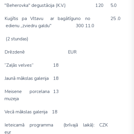
"Beherovka" degustācija (K.V.)
120
5.0
Kuģītis pa Vltavu ar bagātīgu
no
no
25 .0
edienu „zviedru galdu"
300
11.0
(2 stundas)
Drēzdenē EUR
“Zaļās velves”
18
Jaunā mākslas galerija
18
Meisene porcelana
13
muzeja
Vecā mākslas galerija
18
Ieteicamā programma (brīvajā laikā): CZK
eur