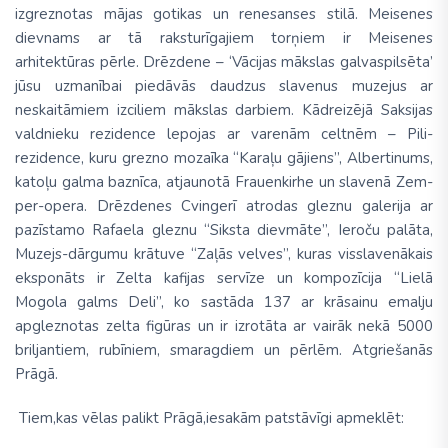
izgreznotas mājas gotikas un renesanses stilā. Meisenes
dievnams ar tā raksturīgajiem torņiem ir Meisenes
arhitektūras pērle
.
Drēzdene
– ‘Vācijas mākslas galvaspilsēta’
jūsu uzmanībai piedāvās daudzus slavenus muzejus ar
neskaitā­miem izciliem mākslas darbiem. Kād­reizējā Saksijas
valdnieku rezidence lepojas ar varenām celtnēm – Pili-
rezidence, kuru grezno mozaīka “Karaļu gājiens”, Albertinums,
katoļu galma baz­nīca, atjaunotā Frauenkirhe un slavenā Zem­
per-opera. Drēzdenes Cvingerī atrodas glez­nu galerija ar
pazīstamo Rafaela gleznu “Sik­sta dievmāte”, Ieroču palāta,
Muzejs-dār­gumu krā­tuve “Zaļās velves”, kuras visslave­nākais
eks­po­nāts ir Zelta kafijas servīze un kompozīcija “Lielā
Mogola galms Deli”, ko sastāda 137 ar krāsainu emalju
apgleznotas zelta figūras un ir izrotāta ar vairāk nekā 5000
bril­jantiem, rubī­niem, smaragdiem un pērlēm. Atgriešanās
Prāgā.
Tiem,kas vēlas palikt Prāgā,iesakām patstāvīgi apmeklēt: