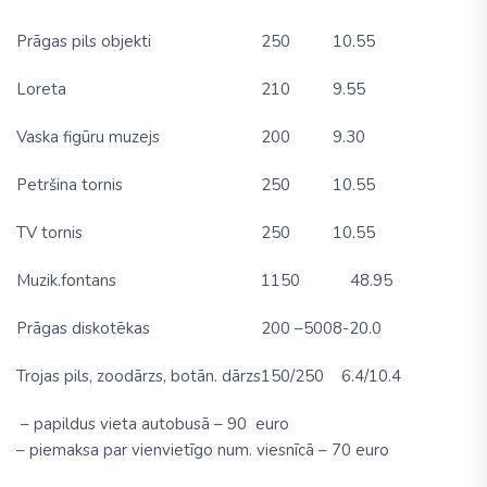
Prāgas pils objekti
250
10.55
Loreta
210
9.55
Vaska figūru muzejs
200
9.30
Petršina tornis
250
10.55
TV tornis
250
10.55
Muzik.fontans
1150
48.95
Prāgas diskotēkas
200 –500
8-20.0
Trojas pils, zoodārzs, botān. dārzs
150/250
6.4/10.4
– papildus vieta autobusā – 90 euro
– piemaksa par vienvietīgo num. viesnīcā – 70 euro