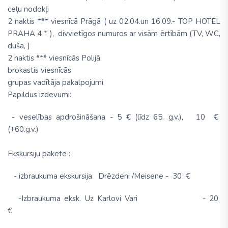
ceļu nodokļi
2 naktis
*** viesnīcā Prāgā (
uz 02.04.un 16.09.- TOP HOTEL
PRAHA 4 *
), divvietīgos numuros ar visām ērtībām (TV, WC,
duša, )
2 naktis
*** viesnīcās Polijā
brokastis viesnīcās
grupas vadītāja pakalpojumi
Papildus izdevumi:
- veselības apdrošināšana - 5 € (līdz 65. g.v.), 10 €
(+60.g.v.)
Ekskursiju pakete
:
- izbraukuma ekskursija Drēzdeni /Meisene - 30 €
-Izbraukuma eksk. Uz Karlovi Vari - 20
€