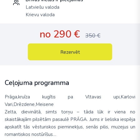
Latviešu valoda
Krievu valoda
no 290 €
350 €
Rezervēt
Ceļojuma programma
Prāga,kruīza kugītis pa Vltavas upi,Karlovi
Vari,Drēzdene,Meisene
Zelta, dievinātā, simts torņu – tāda lūk ir viena no
skaistākajām pilsētām pasaulē PRĀGA. Jums ir lieliska iespēja
apskatīt tās vēsturis­kos pieminekļus, senās pilis, muze­jus un
romantiskos nostūrīšus…