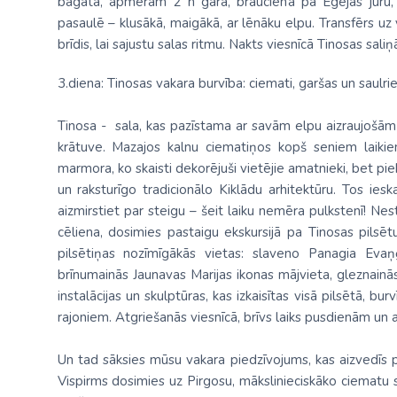
bagāta, apmēram 2 h gara, brauciena pa Egejas jūru, 
pasaulē – klusākā, maigākā, ar lēnāku elpu. Transfērs uz 
brīdis, lai sajustu salas ritmu. Nakts viesnīcā Tinosas saliņ
3.diena: Tinosas vakara burvība: ciemati, garšas un saulrie
Tinosa
- sala, kas pazīstama ar savām elpu aizraujošām
krātuve. Mazajos kalnu ciematiņos kopš seniem laikiem
marmora, ko skaisti dekorējuši vietējie amatnieki, bet pi
un raksturīgo tradicionālo Kiklādu arhitektūru. Tos iesk
aizmirstiet par steigu – šeit laiku nemēra pulkstenī! Nes
cēliena, dosimies
pastaigu ekskursijā pa Tinosas pilsēt
pilsētiņas nozīmīgākās vietas: slaveno Panagia Evaņģē
brīnumainās Jaunavas Marijas ikonas mājvieta, gleznain
instalācijas un skulptūras, kas izkaisītas visā pilsētā, b
rajoniem. Atgriešanās viesnīcā, brīvs laiks pusdienām un a
Un tad sāksies mūsu vakara piedzīvojums, kas aizvedīs 
Vispirms dosimies uz
Pirgosu
, mākslinieciskāko ciematu 