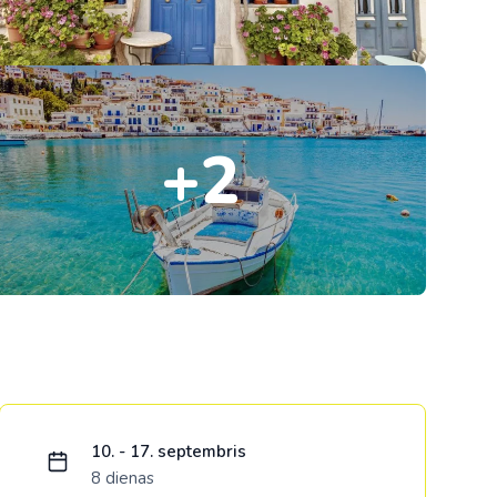
Kolumbija
Kostarika
Kuba
+2
Meksika
Panama
Ielādējam piedāvājumu...
10. - 17. septembris
8 dienas