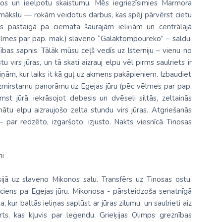
stātos un ieelpotu skaistumu. Mēs iegriezīsimies
Marmora
 mākslu — rokām veidotus darbus, kas spēj pārvērst cietu
es pastaigā pa ciemata šaurajām ieliņām un centrālajā
lmes par pap. mak.) slaveno “Galaktompoureko” – saldu,
ības sapnis. Tālāk mūsu ceļš vedīs uz
Isterniju
– vienu no
 virs jūras, un tā skati aizrauj elpu vēl pirms saulriets ir
iņām, kur laiks it kā guļ uz akmens pakāpieniem. Izbaudiet
aizmirstamu panorāmu uz Egejas jūru (pēc vēlmes par pap.
st jūrā, iekrāsojot debesis un dvēseli siltās, zeltainās
inātu elpu aizraujošo
zelta stundu virs jūras
. Atgriešanās
 par redzēto, izgaršoto, izjusto. Nakts viesnīcā Tinosas
ni
ijā uz slaveno Mikonos salu
. Transfērs uz Tinosas ostu.
iens pa Egejas jūru.
Mikonosa
- pārsteidzoša senatnīgā
kur baltās ieliņas saplūst ar jūras zilumu, un saulrieti aiz
rts, kas kļuvis par leģendu. Grieķijas Olimps greznības