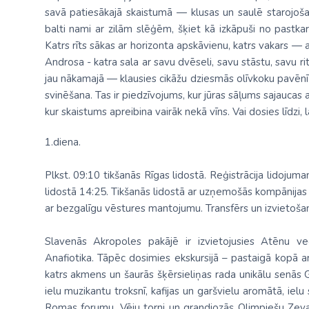
savā patiesākajā skaistumā — klusas un saulē starojoša
balti nami ar zilām slēģēm, šķiet kā izkāpuši no pastka
Katrs rīts sākas ar horizonta apskāvienu, katrs vakars —
Androsa - katra sala ar savu dvēseli, savu stāstu, savu ri
jau nākamajā — klausies cikāžu dziesmās olīvkoku pavēnī 
svinēšana. Tas ir piedzīvojums, kur jūras sāļums sajaucas a
kur skaistums apreibina vairāk nekā vīns. Vai dosies līdzi, 
1.diena.
Plkst. 09:10 tikšanās Rīgas lidostā. Reģistrācija lidoju
lidostā 14:25. Tikšanās lidostā ar uzņemošās kompānijas 
ar bezgalīgu vēstures mantojumu. Transfērs un izvietošan
Slavenās Akropoles pakājē ir izvietojusies
Atēnu vec
Anafiotika
. Tāpēc
dosimies ekskursijā – pastaigā kopā a
katrs akmens un šaurās šķērsieliņas rada unikālu senās G
ielu muzikantu troksnī, kafijas un garšvielu aromātā, i
Romas forumu, Vēju torni un grandiozās Olimpiešu Zeva