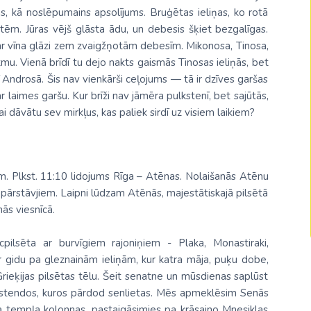
Malaizija
s, kā noslēpumains apsolījums. Bruģētas ieliņas, ko rotā
rtēm. Jūras vējš glāsta ādu, un debesis šķiet bezgalīgas.
Nepāla
 ar vīna glāzi zem zvaigžņotām debesīm. Mikonosa, Tinosa,
tmu. Vienā brīdī tu dejo nakts gaismās Tinosas ieliņās, bet
Omāna
Androsā. Šis nav vienkārši ceļojums — tā ir dzīves garšas
Saūda Arābija
r laimes garšu. Kur brīži nav jāmēra pulkstenī, bet sajūtās,
lai dāvātu sev mirkļus, kas paliek sirdī uz visiem laikiem?
Singapūra
Šrilanka
Taizeme
mam. Plkst. 11:10 lidojums Rīga – Atēnas. Nolaišanās Atēnu
pārstāvjiem. Laipni lūdzam Atēnās, majestātiskajā pilsētā
Uzbekistāna
ās viesnīcā.
Vjetnama
pilsēta ar burvīgiem rajoniņiem - Plaka, Monastiraki,
r gidu
pa gleznainām ieliņām, kur katra māja, puķu dobe,
rieķijas pilsētas tēlu. Šeit senatne un mūsdienas saplūst
elu stendos, kuros pārdod senlietas. Mēs apmeklēsim Senās
 tempļa kolonnas, pastaigāsimies pa krāsaino Mnesiklas