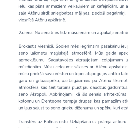
ielu, kas pilna ar maziem veikaliņiem un kafejnīcām, un at
sala Atēnu sirdī: sniegbaltas mājiņas, ziedoši pagalmiņi, 
viesnīcā Atēnu apkārtnē.
2.diena: No senatnes līdz mūsdienām un atpakaļ senatn
Brokastis viesnīcā. Šodien mēs iegrimsim pasakainu ie
seno laikmetu maģiskajā atmosfērā. Mūs gaida aps
apmeklējumu. Sagatavojies aizraujošam ceļojumam laik
mūsdienām. Mūsu ceļojums sāksies ar
Atēnu apskates e
mūsu priekšā savu vēsturi un lepni atspoguļos antīko lai
garu un gribasspēku, pastaigāsimies pa Atēnu līkumot
atmosfērā, kas šeit turpina plūst jau daudzus gadsimtu
seno Akropoli.
Apbrīnojami, kā šis senais arhitektūra
kolonnu un Erehteona tempļa drupas, kas pamazām atklā
un ļaus sajust to seno grieķu diženumu un spēku, kuri ats
Transfērs uz Rafinas ostu. Uzkāpšana uz prāmja ar kur