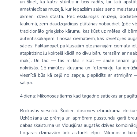
un šķiet, ka katrs stūrītis ir ticis radīts, lai tajā ap
amatniecības muzejā
, kur iepazīsim salas seno meistaru
akmeni dzīvā stāstā. Pēc ekskursijas muzejā, dodieti
laukumā, zem daudzgadīgas plātānas nobaudiet (pēc vē
tradicionālo grieķisko kārumu, kas kūst uz mēles kā bērn
autentiskākajiem Tinosas ciematiem, kas izvietojies augstu
sācies. Paklaiņojiet pa klusajām gleznainajām ciemata iel
atspirdzinošu kokteili kādā no divu bāru terasēm ar ne
mak.). Un tad — tas mirklis ir klāt — saule lēnām grim
nokrāsās. 15 minūtes klusuma un fotomirkļu, lai iemūž
viesnīcā būs kā ceļš no sapņa, piepildīts ar atmiņām —
saliņā.
4.diena: Mikonosas šarms kad tagadne satiekas ar pagāt
Brokastis viesnīcā. Šodien dosimies
izbraukuma ekskurs
Uzkāpšana uz prāmja un apmēram pusstundu garš brauc
dabas skaistuma un Vidusjūras augstās dzīves kombinācija, 
Logaras dzirnavām liek aizturēt elpu. Mikonos ir kūro