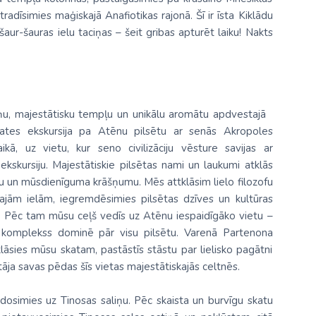
radīsimies maģiskajā Anafiotikas rajonā. Šī ir īsta Kiklādu
šaur-šauras ielu taciņas – šeit gribas apturēt laiku! Nakts
ē
liņu, majestātisku tempļu un unikālu aromātu apdvestajā
kates
ekskursija pa Atēnu pilsētu
ar senās Akropoles
ā, uz vietu, kur seno civilizāciju vēsture savijas ar
kskursiju.
Majestātiskie pilsētas nami un laukumi atklās
ku un mūsdienīguma krāšņumu. Mēs attklāsim lielo filozofu
ajām ielām, iegremdēsimies pilsētas dzīves un kultūras
s. Pēc tam mūsu ceļš vedīs uz Atēnu iespaidīgāko vietu –
s komplekss dominē pār visu pilsētu. Varenā Partenona
sies mūsu skatam, pastāstīs stāstu par lielisko pagātni
tāja savas pēdas šīs vietas majestātiskajās celtnēs.
u dosimies uz
Tinosas saliņu
. Pēc skaista un burvīgu skatu