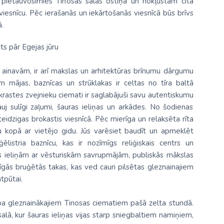
pietauvosimies Tinosas salas ostiņā un nokļūstam citā
viesnīcu. Pēc ierašanās un iekārtošanās viesnīcā būs brīvs
ā.
ts pār Egejas jūru
 ainavām, ir arī makslas un arhitektūras brīnumu dārgumu
 mājas, baznīcas un strūklakas ir celtas no tīra baltā
ekrastes zvejnieku ciemati ir saglabājuši savu autentiskumu
auj sulīgi zaļumi, šauras ieliņas un arkādes. No šodienas
teidzigas brokastis viesnīcā. Pēc mierīga un relaksēta rīta
u
kopā ar vietējo gidu. Jūs varēsiet baudīt un apmeklēt
listria baznīcu, kas ir nozīmīgs reliģiskais centrs un
ās ieliņām ar vēsturiskām savrupmājām, publiskās mākslas
urvīgās bruģētās takas, kas ved cauri pilsētas gleznainajiem
tpūtai.
pa gleznainākajiem Tinosas ciematiem pašā zelta stundā.
salā, kur šauras ieliņas vijas starp sniegbaltiem namiņiem,