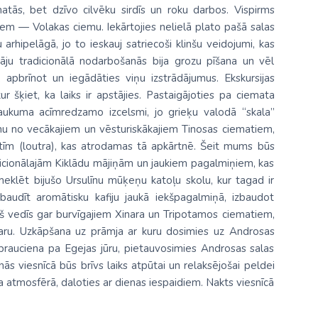
atās, bet dzīvo cilvēku sirdīs un roku darbos. Vispirms
umiem —
Volakas ciemu
. Iekārtojies nelielā plato pašā salas
 arhipelāgā, jo to ieskauj satriecoši klinšu veidojumi, kas
āju tradicionālā nodarbošanās bija grozu pīšana un vēl
 apbrīnot un iegādāties viņu izstrādājumus. Ekskursijas
kur šķiet, ka laiks ir apstājies. Pastaigājoties pa ciemata
saukuma acīmredzamo izcelsmi, jo grieķu valodā “skala”
nu no vecākajiem un vēsturiskākajiem Tinosas ciematiem,
īm (loutra), kas atrodamas tā apkārtnē. Šeit mums būs
dicionālajām Kiklādu mājiņām un jaukiem pagalmiņiem, kas
eklēt bijušo Ursulīnu mūķeņu katoļu skolu, kur tagad ir
i baudīt aromātisku kafiju jaukā iekšpagalmiņā, izbaudot
š vedīs gar burvīgajiem
Xinara un Tripotamos ciematiem
,
 garu. Uzkāpšana uz prāmja ar kuru dosimies uz Androsas
brauciena pa Egejas jūru, pietauvosimies Androsas salas
nās viesnīcā būs brīvs laiks atpūtai un relaksējošai peldei
a atmosfērā, daloties ar dienas iespaidiem. Nakts viesnīcā