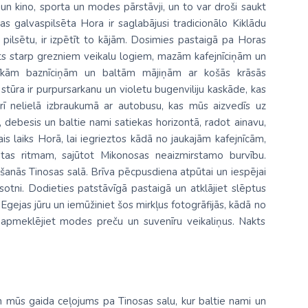
 un kino, sporta un modes pārstāvji, un to var droši saukt
sas
galvaspilsēta Hora
ir saglabājusi tradicionālo Kiklādu
t pilsētu, ir izpētīt to kājām. Dosimies pastaigā pa Horas
nts starp grezniem veikalu logiem, mazām kafejnīciņām un
sīkām baznīciņām un baltām mājiņām ar košās krāsās
stūra ir purpursarkanu un violetu bugenviliju kaskāde, kas
arī nelielā izbraukumā ar autobusu, kas mūs aizvedīs uz
 debesis un baltie nami satiekas horizontā, radot ainavu,
ais laiks Horā, lai iegrieztos kādā no jaukajām kafejnīcām,
lsētas ritmam, sajūtot Mikonosas neaizmirstamo burvību.
anās Tinosas salā. Brīva pēcpusdiena atpūtai un iespējai
otni. Dodieties patstāvīgā pastaigā un atklājiet slēptus
Egejas jūru un iemūžiniet šos mirkļus fotogrāfijās, kādā no
 apmeklējiet modes preču un suvenīru veikaliņus. Nakts
en mūs gaida
ceļojums pa
Tinosas salu
, kur baltie nami un