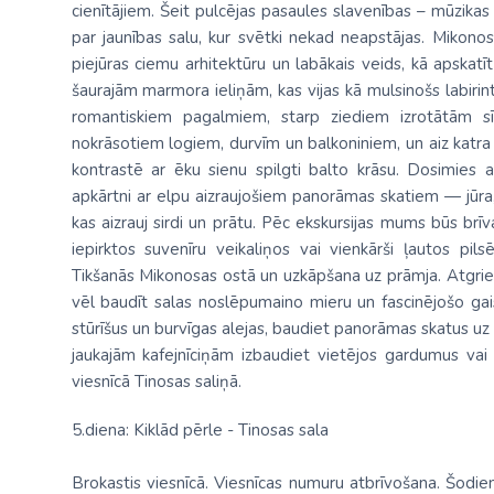
cienītājiem. Šeit pulcējas pasaules slavenības – mūzikas
par jaunības salu, kur svētki nekad neapstājas. Mikono
piejūras ciemu arhitektūru un labākais veids, kā apskatī
šaurajām marmora ieliņām, kas vijas kā mulsinošs labiri
romantiskiem pagalmiem, starp ziediem izrotātām 
nokrāsotiem logiem, durvīm un balkoniniem, un aiz katra 
kontrastē ar ēku sienu spilgti balto krāsu. Dosimies 
apkārtni ar elpu aizraujošiem panorāmas skatiem — jūra,
kas aizrauj sirdi un prātu. Pēc ekskursijas mums būs brīv
iepirktos suvenīru veikaliņos vai vienkārši ļautos pi
Tikšanās Mikonosas ostā un uzkāpšana uz prāmja. Atgrieš
vēl baudīt salas noslēpumaino mieru un fascinējošo gais
stūrīšus un burvīgas alejas, baudiet panorāmas skatus uz 
jaukajām kafejnīciņām izbaudiet vietējos gardumus vai
viesnīcā Tinosas saliņā.
5.diena: Kiklād pērle - Tinosas sala
Brokastis viesnīcā. Viesnīcas numuru atbrīvošana. Šodi