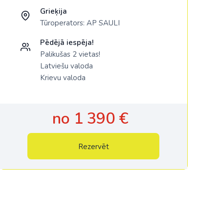
Grieķija
Tūroperators:
AP SAULI
Pēdējā iespēja!
Palikušas 2 vietas!
Latviešu valoda
Krievu valoda
no 1 390 €
Rezervēt