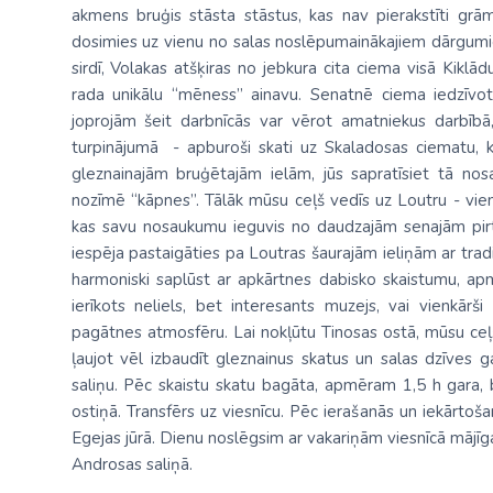
akmens bruģis stāsta stāstus, kas nav pierakstīti grām
dosimies uz vienu no salas noslēpumainākajiem dārg
sirdī, Volakas atšķiras no jebkura cita ciema visā Kiklādu
rada unikālu “mēness” ainavu. Senatnē ciema iedzīvot
joprojām šeit darbnīcās var vērot amatniekus darbībā,
turpinājumā - apburoši skati uz
Skaladosas ciematu
, 
gleznainajām bruģētajām ielām, jūs sapratīsiet tā no
nozīmē “kāpnes”. Tālāk mūsu ceļš vedīs uz
Loutru
- vie
kas savu nosaukumu ieguvis no daudzajām senajām pirt
iespēja pastaigāties pa Loutras šaurajām ieliņām ar tra
harmoniski saplūst ar apkārtnes dabisko skaistumu, apm
ierīkots neliels, bet interesants muzejs, vai vienkārš
pagātnes atmosfēru. Lai nokļūtu Tinosas ostā, mūsu ceļ
ļaujot vēl izbaudīt gleznainus skatus un salas dzīves
saliņu. Pēc skaistu skatu bagāta, apmēram 1,5 h gara, 
ostiņā. Transfērs uz viesnīcu. Pēc ierašanās un iekārtoša
Egejas jūrā. Dienu noslēgsim ar vakariņām viesnīcā mājīg
Androsas saliņā.