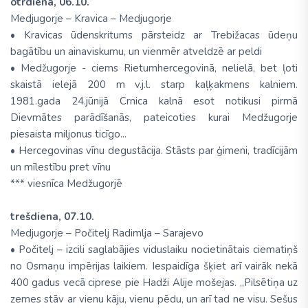
otrdiena, 06.10.
Medjugorje – Kravica – Medjugorje
• Kravicas ūdenskritums pārsteidz ar Trebižacas ūdeņu
bagātību un ainaviskumu, un vienmēr atveldzē ar peldi
• Medžugorje - ciems Rietumhercegovinā, nelielā, bet ļoti
skaistā ielejā 200 m v.j.l. starp kaļķakmens kalniem.
1981.gada 24.jūnijā Crnica kalnā esot notikusi pirmā
Dievmātes parādīšanās, pateicoties kurai Medžugorje
piesaista miljonus ticīgo...
• Hercegovinas vīnu degustācija. Stāsts par ģimeni, tradīcijām
un mīlestību pret vīnu
*** viesnīca Medžugorjē
trešdiena, 07.10.
Medjugorje – Počitelj Radimlja – Sarajevo
• Počitelj – izcili saglabājies viduslaiku nocietinātais ciematiņš
no Osmaņu impērijas laikiem. Iespaidīga šķiet arī vairāk nekā
400 gadus vecā ciprese pie Hadži Alije mošejas. „Pilsētiņa uz
zemes stāv ar vienu kāju, vienu pēdu, un arī tad ne visu. Sešus