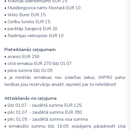
• Kravicas ūdenskritums EUR 15
• Muslibegovica nams Mostarā EUR 10
• Vrelo Bune EUR 15
• Cerību tunelis EUR 15
• pacēlājs Sarajevā EUR 20
• Radimljas nekropole EUR 10
Pieteikšanās ceļojumam
• avanss EUR 250
• otrā iemaksa EUR 270 līdz 01.07.
• pilna summa līdz 01.09.
• ja minētās iemaksas nav izdarītas laikus, IMPRO patur
tiesības jūsu rezervāciju anulēt, iepriekš par to nebrīdinot!
Atteikšanās no ceļojuma
• līdz 01.07. - zaudētā summa EUR 125
• pēc 01.07. - zaudētā summa EUR 390
• pēc 01.09. - zaudētā summa visa summa
• iemaksāto summu līdz 16.09. iespējams pāradresēt citai