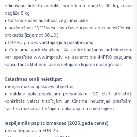
ēdināšanu lidostu nodokļi, nododamā bagāža 30 kg, rokas
bagāža 8 kg,;
• tūrisma klases autobuss ceļojuma laikā;
• nakšņošana **/***viesnīcās divvietīgās istabās ar WC/dušu,
brokastis (izņemot 08.10.);
• IMPRO grupas vadītāja-gida pakalpojumi;
• Ceļojuma apdrošināšana. Ar apdrošināšanas noteikumiem
var iepazīties www.impro.lv, vai saņemt pie IMPRO ceļojumu
konsultanta klātienē, pirms ceļojuma līguma noslēgšanas.
Ceļazīmes cenā neietilpst
• ieejas maksa apskates objektos;
• paldies apkalpojošajam personālam ~20 EUR atbilstoši
konkrētās valsts tradīcijām un tūrisma industrijas prasībām.
Tās tiks maksātas tiešajiem pakalpojumu sniedzējiem
Iespējamās papildizmaksas (2025.gada cenas)
• vīna degustācija EUR 25