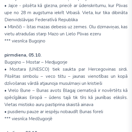
• Jajce - pilsēta kā glezna, priecē ar ūdenskritumu, kur Plivas
upe no 28 m augstuma iekrīt Vrbasā. Vieta, kur tika dibināta
Dienvidslāvijas Federatīvā Republika
• Mlinčiči – īstas mazas debesis uz zemes. Olu dzirnaviņas, kas
vietu atradušas starp Mazo un Lielo Plivas ezeru
*** viesnīca Bugojno
pirmdiena, 05.10.
Bugojno – Mostar – Medjugorje
• Mostara (UNESCO) tiek saukta par Hercegovinas sirdi.
Pilsētas simbolu – veco tiltu – jaunas vienotības un kopā
dzīvošanas vārdā atjaunoja musulmaņi un kristieši
• Vrelo Bune – Bunas avots Blagaj ciematiņā ir novērtēts kā
spēcīgākais Eiropā – ūdens tajā tik tīrs kā jaunības eliksīrs.
Vietas mistisko auru pastiprina skaistā ainava
• pusdienu pauze ar iespēju nobaudīt Bunas foreli
*** viesnīca Medžugorjē