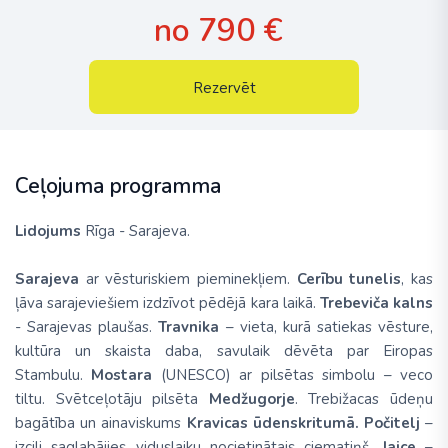
no 790 €
Rezervēt
Ceļojuma programma
Lidojums
Rīga - Sarajeva.
Sarajeva
ar vēsturiskiem pieminekļiem.
Cerību tunelis
, kas
ļāva sarajeviešiem izdzīvot pēdējā kara laikā.
Trebeviča kalns
- Sarajevas
plaušas
.
Travnika
– vieta, kurā satiekas vēsture,
kultūra un skaista daba, savulaik dēvēta par
Eiropas
Stambulu.
Mostara
(UNESCO) ar pilsētas simbolu – veco
tiltu. Svētceļotāju pilsēta
Medžugorje
. Trebižacas ūdeņu
bagātība un ainaviskums
Kravicas
ūdenskritumā.
Počitelj
–
izcili saglabājies viduslaiku nocietinātais ciematiņš.
Jajce
–