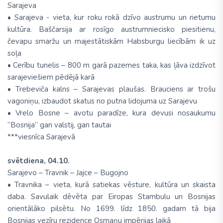
Sarajeva
• Sarajeva - vieta, kur roku rokā dzīvo austrumu un rietumu
kultūra. Baščarsija ar rosīgo austrumniecisko piesitienu,
čevapu smaržu un majestātiskām Habsburgu liecībām ik uz
soļa
• Cerību tunelis – 800 m garā pazemes taka, kas ļāva izdzīvot
sarajeviešiem pēdējā karā
• Trebeviča kalns – Sarajevas plaušas. Brauciens ar trošu
vagoniņu, izbaudot skatus no putna lidojuma uz Sarajevu
• Vrelo Bosne – avotu paradīze, kura devusi nosaukumu
“Bosnija” gan valstij, gan tautai
***viesnīca Sarajevā
svētdiena, 04.10.
Sarajevo – Travnik – Jajce – Bugojno
• Travnika – vieta, kurā satiekas vēsture, kultūra un skaista
daba. Savulaik dēvēta par Eiropas Stambulu un Bosnijas
orientālāko pilsētu. No 1699. līdz 1850. gadam tā bija
Bosnijas vezīru rezidence Osmaņu impērijas laikā