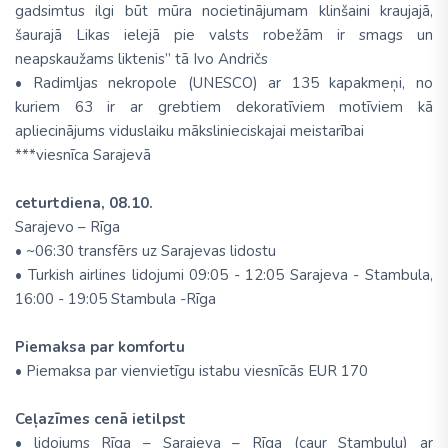
gadsimtus ilgi būt mūra nocietinājumam klinšaini kraujajā,
šaurajā Likas ielejā pie valsts robežām ir smags un
neapskaužams liktenis” tā Ivo Andričs
• Radimljas nekropole (UNESCO) ar 135 kapakmeņi, no
kuriem 63 ir ar grebtiem dekoratīviem motīviem kā
apliecinājums viduslaiku mākslinieciskajai meistarībai
***viesnīca Sarajevā
ceturtdiena, 08.10.
Sarajevo – Rīga
• ~06:30 transfērs uz Sarajevas lidostu
• Turkish airlines lidojumi 09:05 - 12:05 Sarajeva - Stambula,
16:00 - 19:05 Stambula -Rīga
Piemaksa par komfortu
• Piemaksa par vienvietīgu istabu viesnīcās EUR 170
Ceļazīmes cenā ietilpst
• lidojums Rīga – Sarajeva – Rīga (caur Stambulu) ar