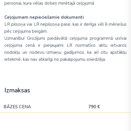
personai, kura vēlas doties minētajā ceļojumā
Ceļojumam nepieciešamie dokumenti
LR pilsoņa vai LR nepilsoņa pase, kas ir derīga vēl 6 mēnešus
pēc ceļojuma beigām.
Uzmanību! Grozījumi piedāvātā ceļojuma programmā un/vai
ceļojuma cenā ir pieļaujami LR normatīvo aktu ietvaros
nodokļu un nodevu izmaiņu gadījumos, ka arī citu apstākļu
ietekmē, kas nav atkarīgi no pakalpojumu sniedzēja.
Izmaksas
BĀZES CENA
790 €