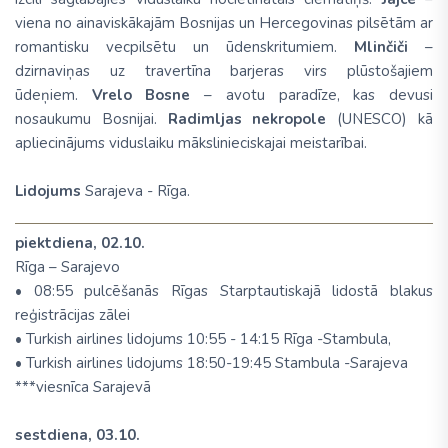
viena no ainaviskākajām Bosnijas un Hercegovinas pilsētām ar
romantisku vecpilsētu un ūdenskritumiem.
Mlinčiči
–
dzirnaviņas uz travertīna barjeras virs plūstošajiem
ūdeņiem.
Vrelo Bosne
– avotu paradīze, kas devusi
nosaukumu Bosnijai.
Radimljas nekropole
(
UNESCO
) kā
apliecinājums viduslaiku mākslinieciskajai meistarībai.
L
idojums
Sarajeva - Rīga.
piektdiena, 02.10.
Rīga – Sarajevo
• 08:55 pulcēšanās Rīgas Starptautiskajā lidostā blakus
reģistrācijas zālei
• Turkish airlines lidojums 10:55 - 14:15 Rīga -Stambula,
• Turkish airlines lidojums 18:50-19:45 Stambula -Sarajeva
***viesnīca Sarajevā
sestdiena, 03.10.