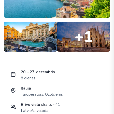
+1
Ielādējam piedāvājumu...
20. - 27. decembris
8 dienas
Itālija
Tūroperators:
Ozolciems
Brīvo vietu skaits -
41
Latviešu valoda