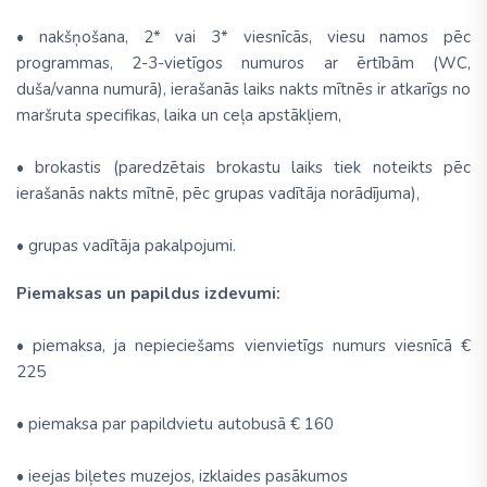
• nakšņošana, 2* vai 3* viesnīcās, viesu namos pēc
programmas, 2-3-vietīgos numuros ar ērtībām (WC,
duša/vanna numurā), ierašanās laiks nakts mītnēs ir atkarīgs no
maršruta specifikas, laika un ceļa apstākļiem,
• brokastis (paredzētais brokastu laiks tiek noteikts pēc
ierašanās nakts mītnē, pēc grupas vadītāja norādījuma),
• grupas vadītāja pakalpojumi.
Piemaksas un papildus izdevumi:
• piemaksa, ja nepieciešams vienvietīgs numurs viesnīcā €
225
• piemaksa par papildvietu autobusā € 160
• ieejas biļetes muzejos, izklaides pasākumos