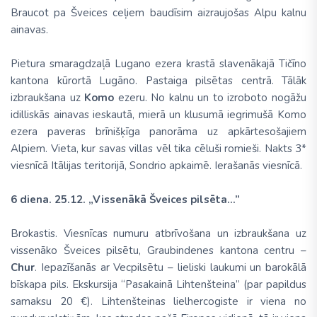
Braucot pa Šveices ceļiem baudīsim aizraujošas Alpu kalnu
ainavas.
Pietura smaragdzaļā Lugano ezera krastā slavenākajā Tičīno
kantona kūrortā Lugāno. Pastaiga pilsētas centrā. Tālāk
izbraukšana uz
Komo
ezeru. No kalnu un to izroboto nogāžu
idilliskās ainavas ieskautā, mierā un klusumā iegrimušā Komo
ezera paveras brīnišķīga panorāma uz apkārtesošajiem
Alpiem. Vieta, kur savas villas vēl tika cēluši romieši. Nakts 3*
viesnīcā Itālijas teritorijā, Sondrio apkaimē. Ierašanās viesnīcā.
6 diena. 25.12. „Vissenākā Šveices pilsēta...”
Brokastis. Viesnīcas numuru atbrīvošana un izbraukšana uz
vissenāko Šveices pilsētu, Graubindenes kantona centru –
Chur
. Iepazīšanās ar Vecpilsētu – lieliski laukumi un barokālā
bīskapa pils. Ekskursija “Pasakainā Lihtenšteina” (par papildus
samaksu 20 €). Lihtenšteinas lielhercogiste ir viena no