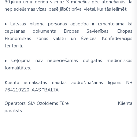
30.jūnija un ir derīga vismaz 3 mēnešus pēc atgriešanās. Ja
nepieciešamas vīzas, pasē jābūt brīvai vietai, kur tās ielīmēt.
• Latvijas pilsoņa personas apliecība ir izmantojama kā
ceļošanas dokuments Eiropas Savienības, Eiropas
Ekonomiskās zonas valstu un Šveices Konfederācijas
teritorijā.
• Ceļojumā nav nepieciešamas obligātās medicīniskās
formalitātes.
Klienta iemaksātās naudas apdrošināšanas līgums NR
764210220, AAS "BALTA"
Operators: SIA Ozolciems Tūre Klienta
paraksts