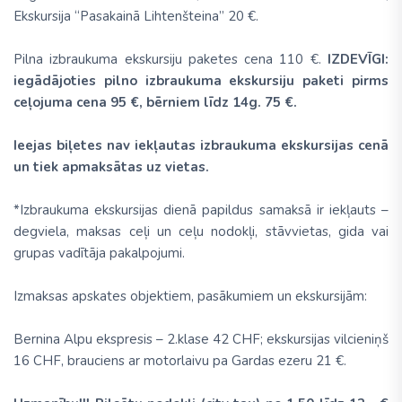
Ekskursija “Pasakainā Lihtenšteina” 20 €.
Pilna izbraukuma ekskursiju paketes cena 110 €.
IZDEVĪGI:
iegādājoties pilno izbraukuma ekskursiju paketi pirms
ceļojuma cena 95 €, bērniem līdz 14g. 75 €.
Ieejas biļetes nav iekļautas izbraukuma ekskursijas cenā
un tiek apmaksātas uz vietas.
*Izbraukuma ekskursijas dienā papildus samaksā ir iekļauts –
degviela, maksas ceļi un ceļu nodokļi, stāvvietas, gida vai
grupas vadītāja pakalpojumi.
Izmaksas apskates objektiem, pasākumiem un ekskursijām:
Bernina Alpu ekspresis – 2.klase 42 CHF; ekskursijas vilcieniņš
16 CHF, brauciens ar motorlaivu pa Gardas ezeru 21 €.