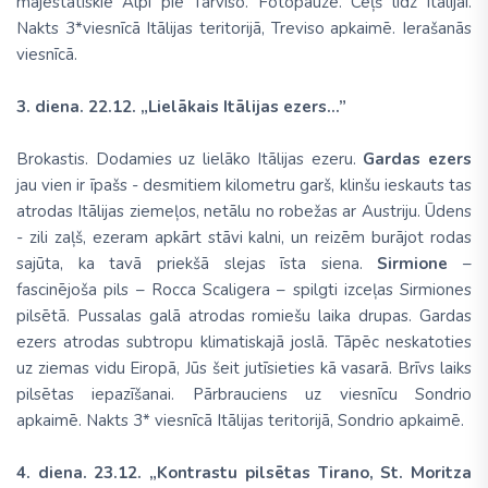
majestātiskie Alpi pie Tarviso. Fotopauze. Ceļš līdz Itālijai.
Nakts 3*viesnīcā Itālijas teritorijā, Treviso apkaimē. Ierašanās
viesnīcā.
3. diena. 22.12. „Lielākais Itālijas ezers...”
Brokastis. Dodamies uz lielāko Itālijas ezeru.
Gardas ezers
jau vien ir īpašs - desmitiem kilometru garš, klinšu ieskauts tas
atrodas Itālijas ziemeļos, netālu no robežas ar Austriju. Ūdens
- zili zaļš, ezeram apkārt stāvi kalni, un reizēm burājot rodas
sajūta, ka tavā priekšā slejas īsta siena.
Sirmione
–
fascinējoša pils – Rocca Scaligera – spilgti izceļas Sirmiones
pilsētā. Pussalas galā atrodas romiešu laika drupas. Gardas
ezers atrodas subtropu klimatiskajā joslā. Tāpēc neskatoties
uz ziemas vidu Eiropā, Jūs šeit jutīsieties kā vasarā. Brīvs laiks
pilsētas iepazīšanai. Pārbrauciens uz viesnīcu Sondrio
apkaimē. Nakts 3* viesnīcā Itālijas teritorijā, Sondrio apkaimē.
4. diena. 23.12. „Kontrastu pilsētas Tirano, St. Moritza