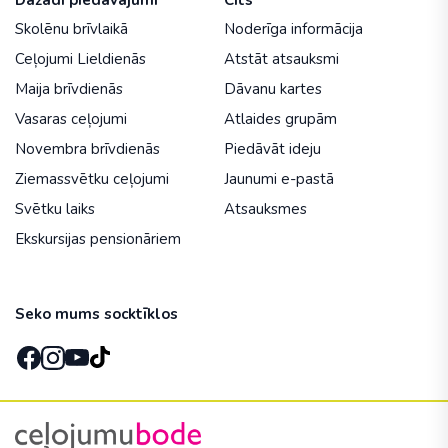
Skolēnu brīvlaikā
Noderīga informācija
Ceļojumi Lieldienās
Atstāt atsauksmi
Maija brīvdienās
Dāvanu kartes
Vasaras ceļojumi
Atlaides grupām
Novembra brīvdienās
Piedāvāt ideju
Ziemassvētku ceļojumi
Jaunumi e-pastā
Svētku laiks
Atsauksmes
Ekskursijas pensionāriem
Seko mums socktīklos