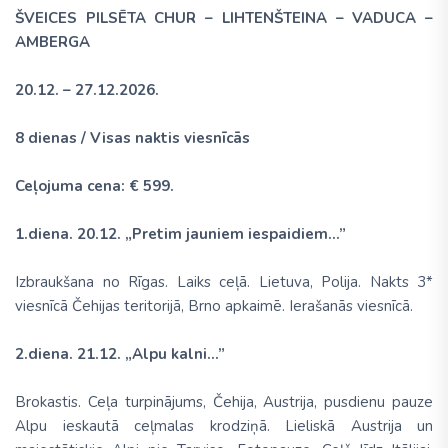
ŠVEICES PILSĒTA CHUR – LIHTENŠTEINA – VADUCA –
AMBERGA
20.12. – 27.12.2026.
8 dienas / Visas naktis viesnīcās
Ceļojuma cena: € 599.
1.diena. 20.12. „Pretim jauniem iespaidiem…”
Izbraukšana no Rīgas. Laiks ceļā. Lietuva, Polija. Nakts 3*
viesnīcā Čehijas teritorijā, Brno apkaimē. Ierašanās viesnīcā.
2.diena. 21.12. „Alpu kalni...”
Brokastis. Ceļa turpinājums, Čehija, Austrija, pusdienu pauze
Alpu ieskautā ceļmalas krodziņā. Lieliskā Austrija un