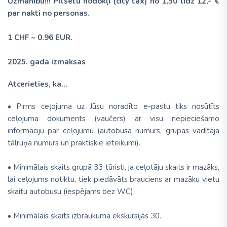
Uzmanību!!! Pilsētu nodokļi (city tax) no 1,50 līdz 12,- €
par nakti no personas.
1 CHF ~ 0.96 EUR.
2025. gada izmaksas
Atcerieties, ka...
• Pirms ceļojuma uz Jūsu noradīto e-pastu tiks nosūtīts
ceļojuma dokuments (vaučers) ar visu nepieciešamo
informāciju par ceļojumu (autobusa numurs, grupas vadītāja
tālruņa numurs un praktiskie ieteikumi).
• Minimālais skaits grupā 33 tūristi, ja ceļotāju skaits ir mazāks,
lai ceļojums notiktu, tiek piedāvāts brauciens ar mazāku vietu
skaitu autobusu (iespējams bez WC).
• Minimālais skaits izbraukuma ekskursijās 30.