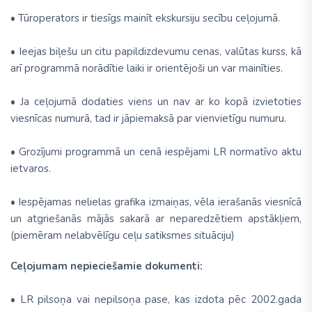
• Tūroperators ir tiesīgs mainīt ekskursiju secību ceļojumā.
• Ieejas biļešu un citu papildizdevumu cenas, valūtas kurss, kā
arī programmā norādītie laiki ir orientējoši un var mainīties.
• Ja ceļojumā dodaties viens un nav ar ko kopā izvietoties
viesnīcas numurā, tad ir jāpiemaksā par vienvietīgu numuru.
• Grozījumi programmā un cenā iespējami LR normatīvo aktu
ietvaros.
• Iespējamas nelielas grafika izmaiņas, vēla ierašanās viesnīcā
un atgriešanās mājās sakarā ar neparedzētiem apstākļiem,
(piemēram nelabvēlīgu ceļu satiksmes situāciju)
Ceļojumam nepieciešamie dokumenti:
• LR pilsoņa vai nepilsoņa pase, kas izdota pēc 2002.gada