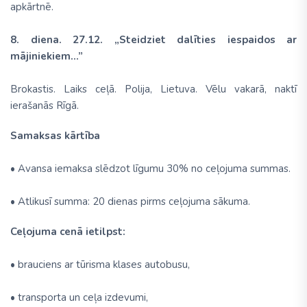
apkārtnē.
8. diena. 27.12. „Steidziet dalīties iespaidos ar
mājiniekiem...”
Brokastis. Laiks ceļā. Polija, Lietuva. Vēlu vakarā, naktī
ierašanās Rīgā.
Samaksas kārtība
• Avansa iemaksa slēdzot līgumu 30% no ceļojuma summas.
• Atlikusī summa: 20 dienas pirms ceļojuma sākuma.
Ceļojuma cenā ietilpst:
• brauciens ar tūrisma klases autobusu,
• transporta un ceļa izdevumi,