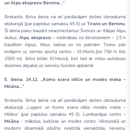
un Alpu ekspresis Bernina...”
Brokastis. Brīva diena vai arī piedāvājam doties izbraukuma
ekskursijā (par papildus samaksu 45 €) uz
Tirano un Berninu
.
Šī diena paies baudot neaizmirstamus Šveices un Itālijas Alpu
skatus.
Alpu ekspresis
– vislēnākais no ātrvilcieniem – 2,5 h
baudīsim Alpus, tiltus, kalnus...un no palmām Tirano pāri
ledājiem uz ziemas sporta centru – St.Moritz.(no 750 m līdz
2500 m). Brīvs brīdis St.Moricā, bet tad ar mūsu autobusu
dosimies atpakaļ uz viesnīcu Sondrio apkaimē.
5. diena. 24.12. „Komo ezera idille un modes meka –
Milāna...”
Brokastis. Brīva diena vai arī piedāvājam doties izbraukuma
ekskursijā „Lugano un Komo ezera idille, modes meka –
Milāna” (par papildus samaksu 45 €). Lombardijas centrs –
Milāna
- mākslas, kultūras un modes centrs. Vēsturiskā un
moderni dinamiskā pilsēta neatstāj vienaldzīgu nevienu.