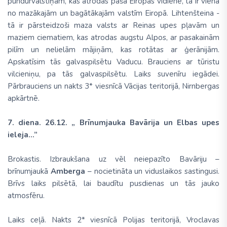
pundurvalstiņām, kas atrodas pašā Eiropas vidienē, tā ir viena
no mazākajām un bagātākajām valstīm Eiropā. Lihtenšteina -
tā ir pārsteidzoši maza valsts ar Reinas upes pļavām un
maziem ciematiem, kas atrodas augstu Alpos, ar pasakainām
pilīm un nelielām mājiņām, kas rotātas ar ģerānijām.
Apskatīsim tās galvaspilsētu Vaducu. Brauciens ar tūristu
vilcieniņu, pa tās galvaspilsētu. Laiks suvenīru iegādei.
Pārbrauciens un nakts 3* viesnīcā Vācijas teritorijā, Nirnbergas
apkārtnē.
7. diena. 26.12. „ Brīnumjauka Bavārija un Elbas upes
ieleja...”
Brokastis. Izbraukšana uz vēl neiepazīto Bavāriju –
brīnumjaukā
Amberga
– nocietināta un viduslaikos sastingusi.
Brīvs laiks pilsētā, lai baudītu pusdienas un tās jauko
atmosfēru.
Laiks ceļā. Nakts 2* viesnīcā Polijas teritorijā, Vroclavas