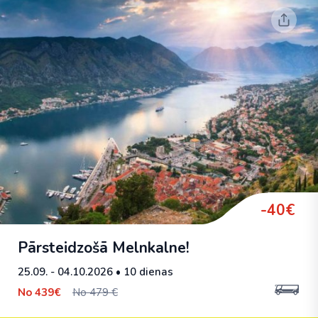
-40€
Pārsteidzošā Melnkalne!
25.09. - 04.10.2026
• 10 dienas
No
439€
No 479 €