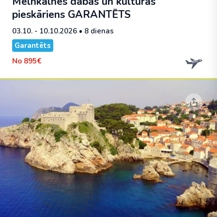
Melnkalnes dabas un kultūras
pieskāriens
GARANTĒTS
03.10. - 10.10.2026
• 8 dienas
Garantēts
No
895€