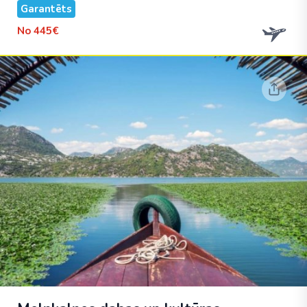
Garantēts
No
445€