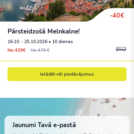
-40€
Pārsteidzošā Melnkalne!
16.10. - 25.10.2026
• 10 dienas
No
439€
No 479 €
Ielādēt vēl piedāvājumus
Jaunumi Tavā e-pastā