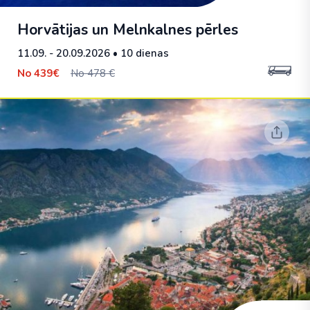
Horvātijas un Melnkalnes pērles
11.09. - 20.09.2026
• 10 dienas
No
439€
No 478 €