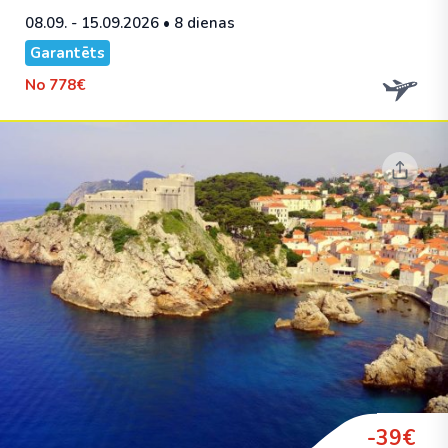
08.09. - 15.09.2026
• 8 dienas
Garantēts
No
778€
-39€