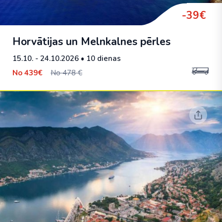
-39€
Horvātijas un Melnkalnes pērles
15.10. - 24.10.2026
• 10 dienas
No
439€
No 478 €