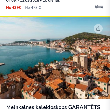
04.09. - 13.09.2026
• 10 dienas
No
439€
No 479 €
Melnkalnes kaleidoskops
GARANTĒTS