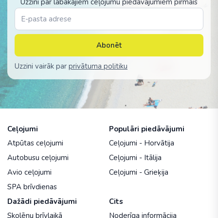
Uzzini par labākajiem ceļojumu piedāvājumiem pirmais
Abonēt
Uzzini vairāk par
privātuma politiku
Ceļojumi
Populāri piedāvājumi
Atpūtas ceļojumi
Ceļojumi - Horvātija
Autobusu ceļojumi
Ceļojumi - Itālija
Avio ceļojumi
Ceļojumi - Grieķija
SPA brīvdienas
Dažādi piedāvājumi
Cits
Skolēnu brīvlaikā
Noderīga informācija