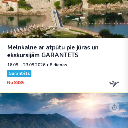
Melnkalne ar atpūtu pie jūras un
ekskursijām
GARANTĒTS
16.09. - 23.09.2026
• 8 dienas
Garantēts
No
838€