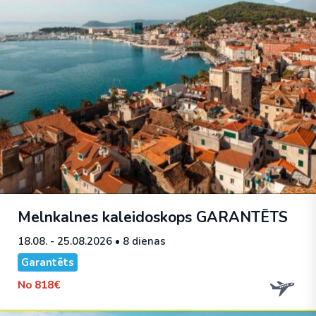
Melnkalnes kaleidoskops
GARANTĒTS
18.08. - 25.08.2026
• 8 dienas
Garantēts
No
818€