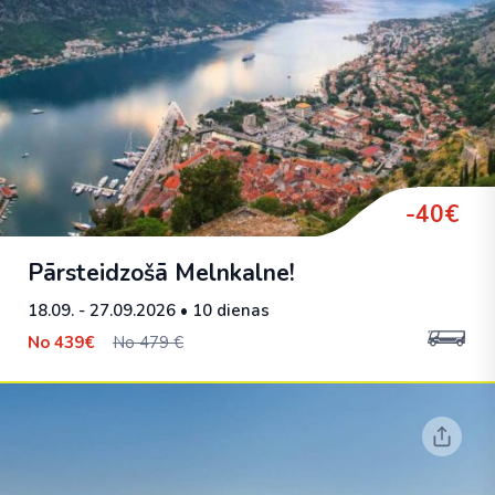
-40€
Pārsteidzošā Melnkalne!
18.09. - 27.09.2026
• 10 dienas
No
439€
No 479 €