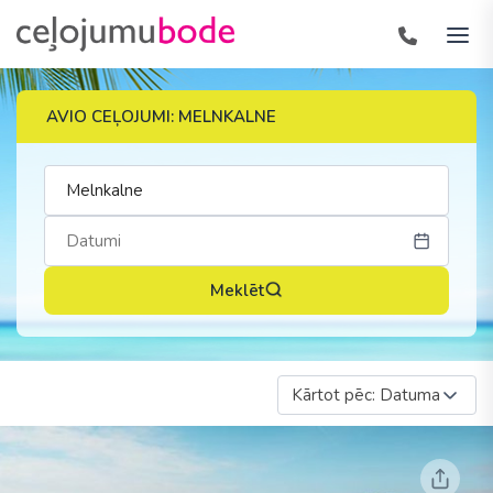
AVIO CEĻOJUMI: MELNKALNE
Meklēt
Kārtot pēc: Datuma