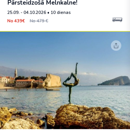
Pārsteidzošā Melnkalne!
25.09. - 04.10.2026
• 10 dienas
No
439€
No 479 €