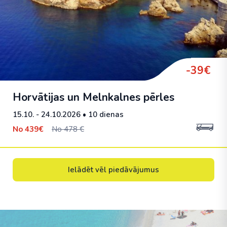
-39€
Horvātijas un Melnkalnes pērles
15.10. - 24.10.2026
• 10 dienas
No
439€
No 478 €
Ielādēt vēl piedāvājumus