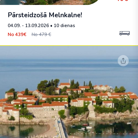
Pārsteidzošā Melnkalne!
04.09. - 13.09.2026
• 10 dienas
No
439€
No 479 €