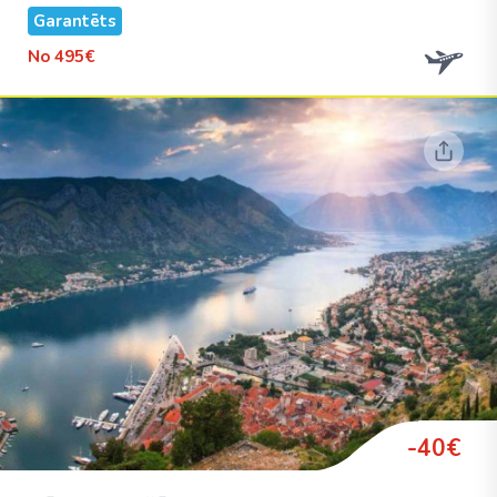
Garantēts
No
495€
-40€