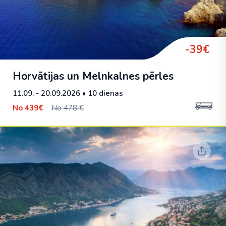
-39€
Horvātijas un Melnkalnes pērles
11.09. - 20.09.2026
• 10 dienas
No
439€
No 478 €