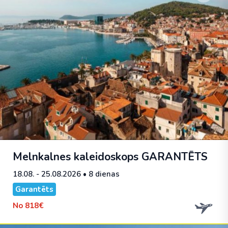
Melnkalnes kaleidoskops
GARANTĒTS
18.08. - 25.08.2026
• 8 dienas
Garantēts
No
818€