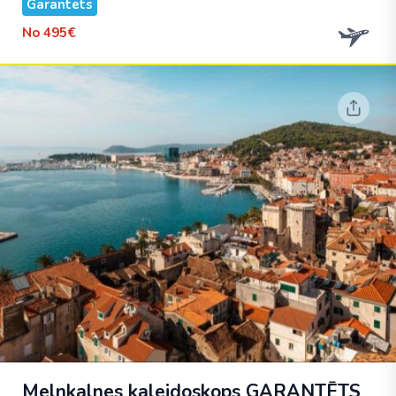
Garantēts
No
495€
Melnkalnes kaleidoskops
GARANTĒTS