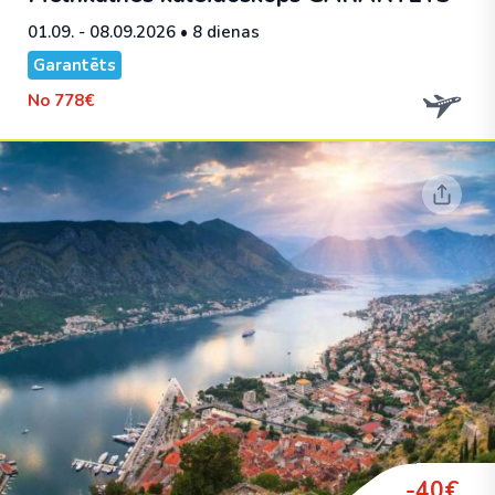
01.09. - 08.09.2026
• 8 dienas
Garantēts
No
778€
-40€