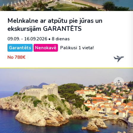
Melnkalne ar atpūtu pie jūras un
ekskursijām
GARANTĒTS
09.09. - 16.09.2026
• 8 dienas
Garantēts
Nenokavē
Palikusi 1 vieta!
No
788€