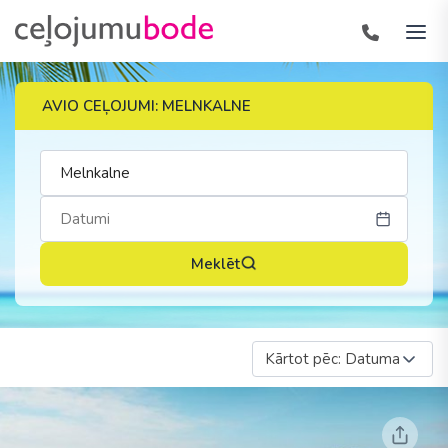
AVIO CEĻOJUMI: MELNKALNE
Meklēt
Kārtot pēc: Datuma