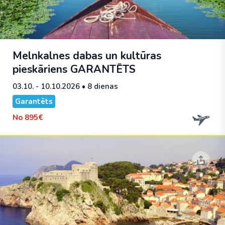
Melnkalnes dabas un kultūras
pieskāriens
GARANTĒTS
03.10. - 10.10.2026
• 8 dienas
Garantēts
No
895€