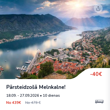
-40€
Pārsteidzošā Melnkalne!
18.09. - 27.09.2026
• 10 dienas
No
439€
No 479 €