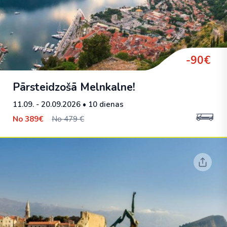
-90€
Pārsteidzošā Melnkalne!
11.09. - 20.09.2026
• 10 dienas
No
389€
No 479 €