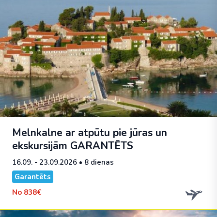
Melnkalne ar atpūtu pie jūras un
ekskursijām
GARANTĒTS
16.09. - 23.09.2026
• 8 dienas
Garantēts
No
838€