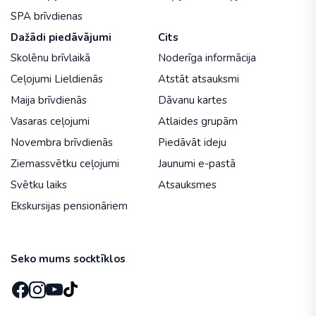
SPA brīvdienas
Dažādi piedāvājumi
Cits
Skolēnu brīvlaikā
Noderīga informācija
Ceļojumi Lieldienās
Atstāt atsauksmi
Maija brīvdienās
Dāvanu kartes
Vasaras ceļojumi
Atlaides grupām
Novembra brīvdienās
Piedāvāt ideju
Ziemassvētku ceļojumi
Jaunumi e-pastā
Svētku laiks
Atsauksmes
Ekskursijas pensionāriem
Seko mums socktīklos