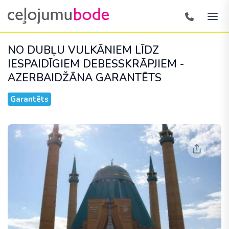
NO DUBĻU VULKĀNIEM LĪDZ
IESPAIDĪGIEM DEBESSKRĀPJIEM -
AZERBAIDŽĀNA
GARANTĒTS
Garantēts