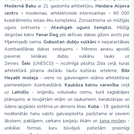
Modernā Baku
ar 21. gadsimta arhitektūru
. Heidara Alijeva
centrs –
modernais, arhitektoniski interesantais ~ 60 000
kvadrātmetru lielais ēku komplekss. Zoroastrisma un mūžīgās
uguns svētvieta –
Ateshgah
uguns templis.
Mūžīgi
degošais kalns
Yanar Dag
jeb aktīvais dabas gāzes avots pie
Mjammjadli ciema.
Gobustan
dubļu vulkāni
ir neparastākais
Azerbaidžānas dabas veidojums
–
Mēness ainavu
apvidū
paveras lielākais dubļu vulkānu lauks uz
Zemes.
Šeki
(UNESCO) – nozīmīgā pilsēta Zīda ceļā, kuras
arhitektūrā jūtama dažādu tautu kultūras ietekme.
Bibi
Heyabt mošeja
- viens no galvenajiem islāma arhitektūras
pieminekļiem Azerbaidžānā.
Kaukāza kalnu varenība
ceļā
uz
Lahidžu
- oriģinālu viduslaiku ciemu, kurā saglabājies
plānojums ar bruģētām ielām un laukumiem, kanalizācijas un
ūdens apgādes sistēma un akmens ēkas.
Kuba
-
18. gadsimtā
nodibinātās hanu valsts galvaspilsēta, pazīstama ar saviem
āboliem, paklājiem, sarkano ķieģeļu ēkām un
Juma mošej
u -
unikālas formas, kuru būvējuši patiešām prasmīgi