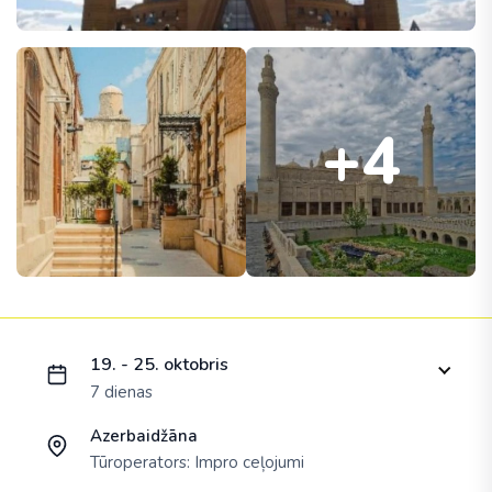
+4
Ielādējam piedāvājumu...
19. - 25. oktobris
7 dienas
Azerbaidžāna
Tūroperators:
Impro ceļojumi