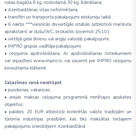
rokas bagāža 8 kg, nododamā 30 kg, ēdināšana;
• Azerbaidžānas vīzas noformēšana;
• transfēri un transporta pakalpojumi ekskursiju laikā;
• 6 naktis ***viesnīcās divvietīgās istabās (atbilstoši maršruta
aprakstam) ar dušu/WC, brokastis (izņemot 25.10.);
• vietējā gida (krievu vai angļu valodā) pakalpojumi;
• IMPRO grupas vadītāja pakalpojumi;
• ceļojuma apdrošināšana. Ar apdrošināšanas noteikumiem
var iepazīties www.impro.lv, vai saņemt pie IMPRO ceļojumu
konsultanta klātienē
Ceļazīmes cenā neietilpst
• pusdienas, vakariņas;
• ieejas maksas ceļojuma programmā minētajos apskates
objektos;
• paldies 20 EUR atbilstoši konkrētās valsts tradīcijām un
tūrisma industrijas prasībām, kas tiks maksātas tiešajiem
pakalpojumu sniedzējiem Azerbaidžānā