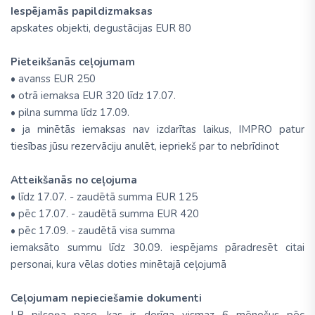
Iespējamās papildizmaksas
apskates objekti, degustācijas EUR 80
Pieteikšanās ceļojumam
• avanss EUR 250
• otrā iemaksa EUR 320 līdz 17.07.
• pilna summa līdz 17.09.
• ja minētās iemaksas nav izdarītas laikus, IMPRO patur
tiesības jūsu rezervāciju anulēt, iepriekš par to nebrīdinot
Atteikšanās no ceļojuma
• līdz 17.07. - zaudētā summa EUR 125
• pēc 17.07. - zaudētā summa EUR 420
• pēc 17.09. - zaudētā visa summa
iemaksāto summu līdz 30.09. iespējams pāradresēt citai
personai, kura vēlas doties minētajā ceļojumā
Ceļojumam nepieciešamie dokumenti