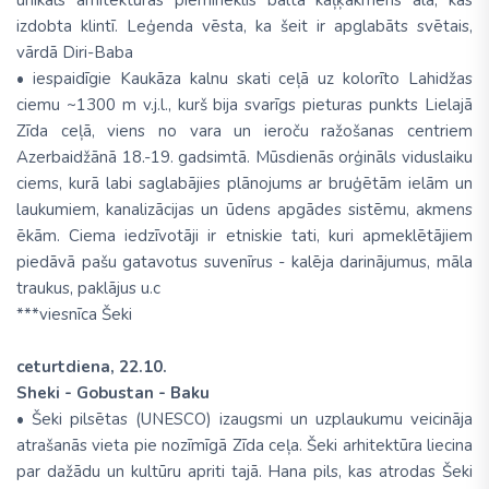
unikāls arhitektūras piemineklis balta kaļķakmens alā, kas
izdobta klintī. Leģenda vēsta, ka šeit ir apglabāts svētais,
vārdā Diri-Baba
• iespaidīgie Kaukāza kalnu skati ceļā uz kolorīto Lahidžas
ciemu ~1300 m v.j.l., kurš bija svarīgs pieturas punkts Lielajā
Zīda ceļā, viens no vara un ieroču ražošanas centriem
Azerbaidžānā 18.-19. gadsimtā. Mūsdienās orģināls viduslaiku
ciems, kurā labi saglabājies plānojums ar bruģētām ielām un
laukumiem, kanalizācijas un ūdens apgādes sistēmu, akmens
ēkām. Ciema iedzīvotāji ir etniskie tati, kuri apmeklētājiem
piedāvā pašu gatavotus suvenīrus - kalēja darinājumus, māla
traukus, paklājus u.c
***viesnīca Šeki
ceturtdiena, 22.10.
Sheki - Gobustan - Baku
• Šeki pilsētas (UNESCO) izaugsmi un uzplaukumu veicināja
atrašanās vieta pie nozīmīgā Zīda ceļa. Šeki arhitektūra liecina
par dažādu un kultūru apriti tajā. Hana pils, kas atrodas Šeki