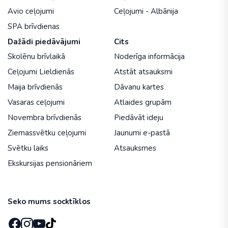
Avio ceļojumi
Ceļojumi - Albānija
SPA brīvdienas
Dažādi piedāvājumi
Cits
Skolēnu brīvlaikā
Noderīga informācija
Ceļojumi Lieldienās
Atstāt atsauksmi
Maija brīvdienās
Dāvanu kartes
Vasaras ceļojumi
Atlaides grupām
Novembra brīvdienās
Piedāvāt ideju
Ziemassvētku ceļojumi
Jaunumi e-pastā
Svētku laiks
Atsauksmes
Ekskursijas pensionāriem
Seko mums socktīklos