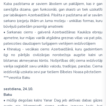
Kuba pazīstama ar saviem āboliem un paklājiem, kas ir gan
sarežģīta dizaina, gan funkcionāli, gan skaisti un tiek uzskatīti
par labākajiem Azerbaidžānā. Pilsēta ir pazīstama arī ar savām
sarkano ķieģeļu ēkām un Juma mošeju - unikālas formas, kuru
būvējuši patiešām prasmīgi amatnieki
• Sarkanais ciems - galvenā Azerbaidžānas Kaukāza ebreju
apmetne, kur mājas vairāk atgādina greznas villas vai pat pilis,
pateicoties daudzajiem turīgajiem vietējiem iedzīvotājiem
• Khinalug - vecākais ciems Azerbaidžānā, kuru gadsimtiem
ilgi no pārējās civilizācijas norobežoja augstie kalni un
bīstamas akmeņainas klintis. Nošķirtības dēļ ciema iedzīvotāji
varēja saglabāt savu unikālo valodu, tradīcijas, paražas. Ciema
iedzīvotāji uzskata sevi par tiešiem Bībeles Noasa pēctečiem
***viesnīca Baku
sestdiena, 24.10.
Baku
• mūžīgi degošais kalns Yanar Dag jeb aktīvais dabas gāzes