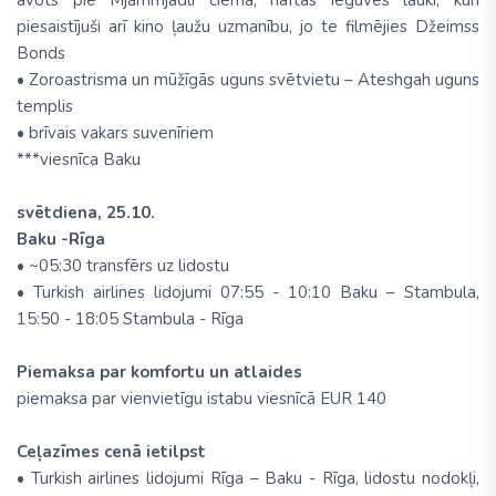
avots pie Mjammjadli ciema, naftas ieguves lauki, kuri
piesaistījuši arī kino ļaužu uzmanību, jo te filmējies Džeimss
Bonds
• Zoroastrisma un mūžīgās uguns svētvietu – Ateshgah uguns
templis
• brīvais vakars suvenīriem
***viesnīca Baku
svētdiena, 25.10.
Baku -Rīga
• ~05:30 transfērs uz lidostu
• Turkish airlines lidojumi 07:55 - 10:10 Baku – Stambula,
15:50 - 18:05 Stambula - Rīga
Piemaksa par komfortu un atlaides
piemaksa par vienvietīgu istabu viesnīcā EUR 140
Ceļazīmes cenā ietilpst
• Turkish airlines lidojumi Rīga – Baku - Rīga, lidostu nodokļi,