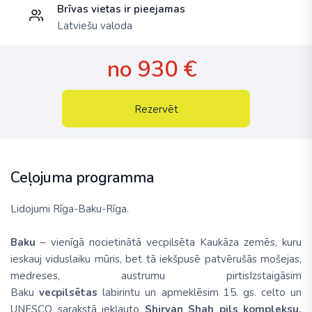
Brīvas vietas ir pieejamas
Latviešu valoda
no 930 €
Rezervēt
Ceļojuma programma
Lidojumi
Rīga-Baku-Rīga
.
Baku
– vienīgā nocietinātā vecpilsēta Kaukāza zemēs, kuru
ieskauj viduslaiku mūris, bet tā iekšpusē patvērušās mošejas,
medreses, austrumu pirtisIzstaigāsim
Baku
vecpilsētas
labirintu un apmeklēsim 15. gs. celto un
UNESCO sarakstā iekļauto
Shirvan Shah
pils kompleksu.