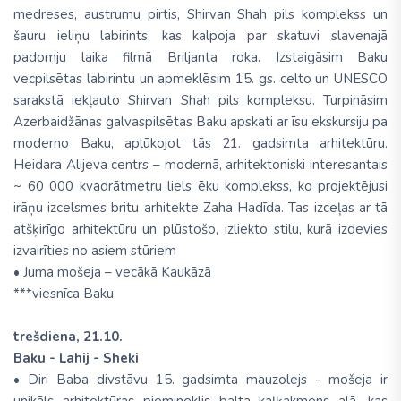
medreses, austrumu pirtis, Shirvan Shah pils komplekss un
šauru ieliņu labirints, kas kalpoja par skatuvi slavenajā
padomju laika filmā Briljanta roka. Izstaigāsim Baku
vecpilsētas labirintu un apmeklēsim 15. gs. celto un UNESCO
sarakstā iekļauto Shirvan Shah pils kompleksu. Turpināsim
Azerbaidžānas galvaspilsētas Baku apskati ar īsu ekskursiju pa
moderno Baku, aplūkojot tās 21. gadsimta arhitektūru.
Heidara Alijeva centrs – modernā, arhitektoniski interesantais
~ 60 000 kvadrātmetru liels ēku komplekss, ko projektējusi
irāņu izcelsmes britu arhitekte Zaha Hadīda. Tas izceļas ar tā
atšķirīgo arhitektūru un plūstošo, izliekto stilu, kurā izdevies
izvairīties no asiem stūriem
• Juma mošeja – vecākā Kaukāzā
***viesnīca Baku
trešdiena, 21.10.
Baku - Lahij - Sheki
• Diri Baba divstāvu 15. gadsimta mauzolejs - mošeja ir