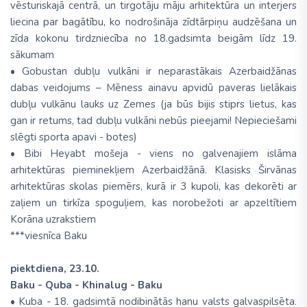
vēsturiskajā centrā, un tirgotāju māju arhitektūra un interjers
liecina par bagātību, ko nodrošināja zīdtārpiņu audzēšana un
zīda kokonu tirdzniecība no 18.gadsimta beigām līdz 19.
sākumam
• Gobustan dubļu vulkāni ir neparastākais Azerbaidžānas
dabas veidojums – Mēness ainavu apvidū paveras lielākais
dubļu vulkānu lauks uz Zemes (ja būs bijis stiprs lietus, kas
gan ir retums, tad dubļu vulkāni nebūs pieejami! Nepieciešami
slēgti sporta apavi - botes)
• Bibi Heyabt mošeja - viens no galvenajiem islāma
arhitektūras pieminekļiem Azerbaidžānā. Klasisks Širvānas
arhitektūras skolas piemērs, kurā ir 3 kupoli, kas dekorēti ar
zaļiem un tirkīza spoguļiem, kas norobežoti ar apzeltītiem
Korāna uzrakstiem
***viesnīca Baku
piektdiena, 23.10.
Baku - Quba - Khinalug - Baku
• Kuba - 18. gadsimtā nodibinātās hanu valsts galvaspilsēta.