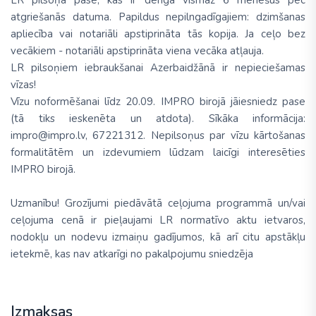
LR pilsoņa pase, kas ir derīga vismaz 6 mēnešus pēc
atgriešanās datuma. Papildus nepilngadīgajiem: dzimšanas
apliecība vai notariāli apstiprināta tās kopija. Ja ceļo bez
vecākiem - notariāli apstiprināta viena vecāka atļauja.
LR pilsoņiem iebraukšanai Azerbaidžānā ir nepieciešamas
vīzas!
Vīzu noformēšanai līdz 20.09. IMPRO birojā jāiesniedz pase
(tā tiks ieskenēta un atdota). Sīkāka informācija:
impro@impro.lv, 67221312. Nepilsoņus par vīzu kārtošanas
formalitātēm un izdevumiem lūdzam laicīgi interesēties
IMPRO birojā.
Uzmanību! Grozījumi piedāvātā ceļojuma programmā un/vai
ceļojuma cenā ir pieļaujami LR normatīvo aktu ietvaros,
nodokļu un nodevu izmaiņu gadījumos, kā arī citu apstākļu
ietekmē, kas nav atkarīgi no pakalpojumu sniedzēja
Izmaksas