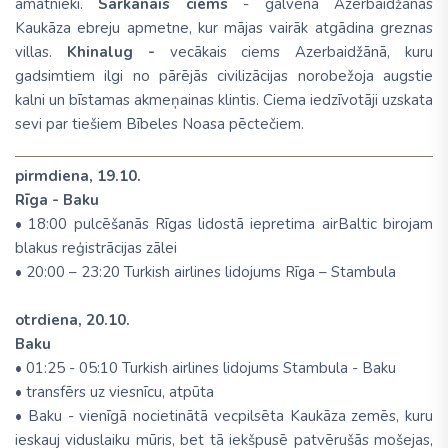
amatnieki.
Sarkanais ciems
- galvenā Azerbaidžānas
Kaukāza ebreju apmetne, kur mājas vairāk atgādina greznas
villas.
Khinalug
-
vecākais ciems Azerbaidžānā, kuru
gadsimtiem ilgi no pārējās civilizācijas norobežoja augstie
kalni un bīstamas akmeņainas klintis. Ciema iedzīvotāji uzskata
sevi par tiešiem Bībeles Noasa pēctečiem.
pirmdiena, 19.10.
Rīga - Baku
• 18:00 pulcēšanās Rīgas lidostā iepretima airBaltic birojam
blakus reģistrācijas zālei
• 20:00 – 23:20 Turkish airlines lidojums Rīga – Stambula
otrdiena, 20.10.
Baku
• 01:25 - 05:10 Turkish airlines lidojums Stambula - Baku
• transfērs uz viesnīcu, atpūta
• Baku - vienīgā nocietinātā vecpilsēta Kaukāza zemēs, kuru
ieskauj viduslaiku mūris, bet tā iekšpusē patvērušās mošejas,