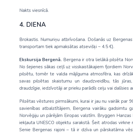
Nakts viesnīcā.
4. DIENA
Brokastis. Numuriņu atbrīvošana. Došanās uz Bergenas c
transportam tiek apmaksātas atsevišķi ~ 4.5 €).
Ekskursija Bergenā.
Bergena ir otra lielākā pilsēta Nor
No šejienes sākas ceļš uz visskaistākajiem fjordiem Norv
pilsētu, tomēr te valda mājīguma atmosfēra, kas drīzāk 
savas pilsētas skaistumu un daudzveidību, tās jūras, 
draudzīgie, iedzīvotāji ar prieku parādīs ceļu vai dalīsies 
Pilsētas vēstures pirmsākumi, kurai ir jau nu vairāk par
savienības atbalstītājiem, Bergena vairāku gadsimtu g
Norvēģiju un pārējām Eiropas valstīm. Bryggen Hanzas k
iekļauta UNESCO objektu sarakstā. Šeit atrodas virkne re
Senie Bergenas rajoni – tā ir dzīva un pārskatāma vēs