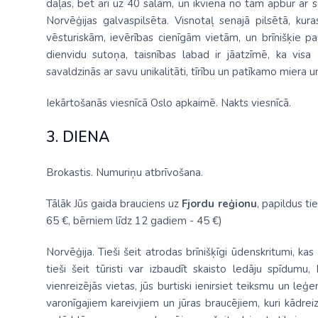
daļas, bet arī uz 40 salām, un ikviena no tām apbur ar sav
Norvēģijas galvaspilsēta. Visnotaļ senajā pilsētā, k
vēsturiskām, ievērības cienīgām vietām, un brīnišķie p
dienvidu sutoņa, taisnības labad ir jāatzīmē, ka vis
savaldzinās ar savu unikalitāti, tīrību un patīkamo miera 
Iekārtošanās viesnīcā Oslo apkaimē. Nakts viesnīcā.
3. DIENA
Brokastis. Numuriņu atbrīvošana.
Tālāk Jūs gaida brauciens uz
Fjordu reģionu
, papildus t
65 €, bērniem līdz 12 gadiem - 45 €)
Norvēģija. Tieši šeit atrodas brīnišķīgi ūdenskritumi, ka
tieši šeit tūristi var izbaudīt skaisto ledāju spīdumu
vienreizējās vietas, jūs burtiski ienirsiet teiksmu un l
varonīgajiem kareivjiem un jūras braucējiem, kuri kādrei