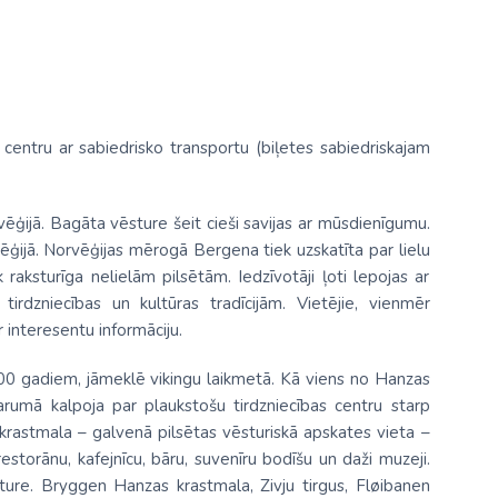
entru ar sabiedrisko transportu (biļetes sabiedriskajam
vēģijā. Bagāta vēsture šeit cieši savijas ar mūsdienīgumu.
ēģijā. Norvēģijas mērogā Bergena tiek uzskatīta par lielu
raksturīga nelielām pilsētām. Iedzīvotāji ļoti lepojas ar
tirdzniecības un kultūras tradīcijām. Vietējie, vienmēr
ar interesentu informāciju.
 900 gadiem, jāmeklē vikingu laikmetā. Kā viens no Hanzas
arumā kalpoja par plaukstošu tirdzniecības centru starp
rastmala – galvenā pilsētas vēsturiskā apskates vieta –
storānu, kafejnīcu, bāru, suvenīru bodīšu un daži muzeji.
ture. Bryggen Hanzas krastmala, Zivju tirgus, Fløibanen