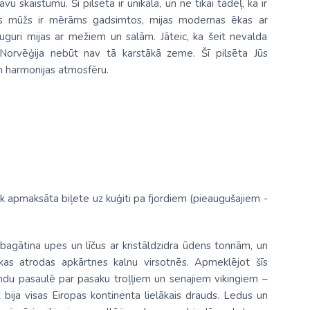
u skaistumu. Šī pilsēta ir unikāla, un ne tikai tādēļ, ka ir
uras mūžs ir mērāms gadsimtos, mijas modernas ēkas ar
auguri mijas ar mežiem un salām. Jāteic, ka šeit nevalda
a Norvēģija nebūt nav tā karstākā zeme. Šī pilsēta Jūs
un harmonijas atmosfēru.
iek apmaksāta biļete uz kuģiti pa fjordiem (pieaugušajiem -
s bagātina upes un līčus ar kristāldzidra ūdens tonnām, un
, kas atrodas apkārtnes kalnu virsotnēs. Apmeklējot šīs
eģendu pasaulē par pasaku troļļiem un senajiem vikingiem –
z bija visas Eiropas kontinenta lielākais drauds. Ledus un