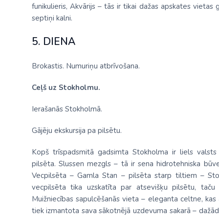
funikulieris, Akvārijs – tās ir tikai dažas apskates vietas
septiņi kalni.
5. DIENA
Brokastis. Numuriņu atbrīvošana.
Ceļš uz Stokholmu.
Ierašanās Stokholmā.
Gājēju ekskursija pa pilsētu.
Kopš trīspadsmitā gadsimta Stokholma ir liels valsts 
pilsēta. Slussen mezgls – tā ir sena hidrotehniska būve
Vecpilsēta – Gamla Stan – pilsēta starp tiltiem – St
vecpilsēta tika uzskatīta par atsevišķu pilsētu, tač
Muižniecības sapulcēšanās vieta – eleganta celtne, kas
tiek izmantota sava sākotnējā uzdevuma sakarā – dažādu 