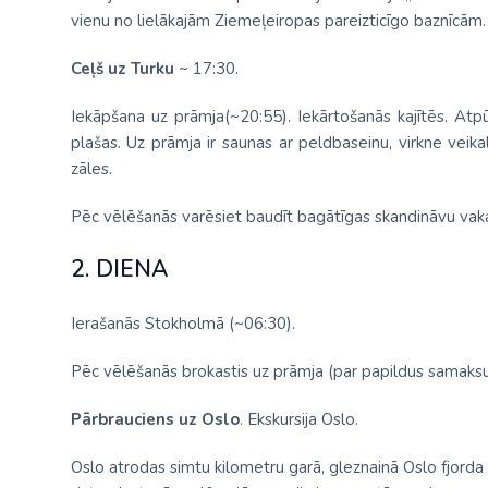
vienu no lielākajām Ziemeļeiropas pareizticīgo baznīcām. B
Ceļš uz Turku
~ 17:30.
Iekāpšana uz prāmja(~20:55). Iekārtošanās kajītēs. Atpū
plašas. Uz prāmja ir saunas ar peldbaseinu, virkne veikal
zāles.
Pēc vēlēšanās varēsiet baudīt bagātīgas skandināvu vaka
2. DIENA
Ierašanās Stokholmā (~06:30).
Pēc vēlēšanās brokastis uz prāmja (par papildus samaksu
Pārbrauciens uz Oslo
.
Ekskursija Oslo.
Oslo atrodas simtu kilometru garā, gleznainā Oslo fjorda s