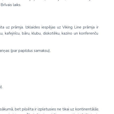
rīvais laiks.
ta uz prāmja. Izklaides iespējas uz Viking Line prāmja ir
u, kafejnīcu, bāru, klubu, diskotēku, kazino un konferenču
riņas (par papildus samaksu).
).
ākumā, bet pilsēta ir izpletusies ne tikai uz kontinentālās