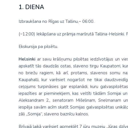
1. DIENA
Izbraukšana no Rīgas uz Tallinu,~ 06:00.
(~12:00) Iekāpšana uz prāmja maršrutā Tallina-Helsinki. 
Ekskursija pa pilsētu.
Helsinki
ar savu krāšņumu pilsētas iedzīvotājus un vie
apskatīt tās daudzās ostas, slaveno tirgu Kaupatorri, k
no briežu ragiem, kā arī, protams, slavenos somu naž
Kaupahalli, kur varēsiet nogaršot ne tikai daudzveidīg
ceļojums turpināsies gar esplanādi, kuru galvaspilsētas 
iepazīties ar pieminekļiem, kas veltīti tādām Somijai
Aleksandram 2., senatoram Mišelinam, Snelmanam un 
iespēja savām acīm skatīt Somijas galvaspilsētas unikāl
zāli „Somija”, slaveno baznīcu kalnos.
Brīvajā laikā varēsiet apmeklēt 7 jūru muzeju „Jūras dzīv