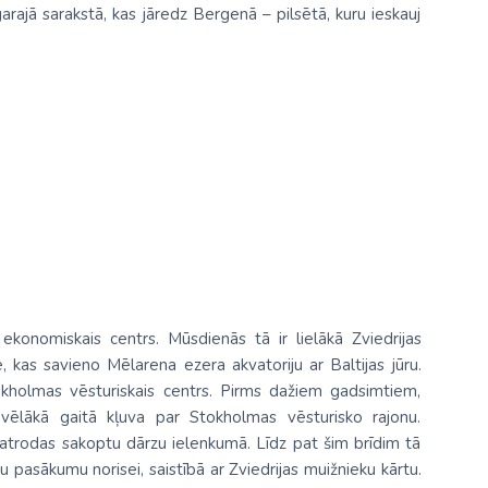
 garajā sarakstā, kas jāredz Bergenā – pilsētā, kuru ieskauj
ekonomiskais centrs. Mūsdienās tā ir lielākā Zviedrijas
, kas savieno Mēlarena ezera akvatoriju ar Baltijas jūru.
okholmas vēsturiskais centrs. Pirms dažiem gadsimtiem,
u vēlākā gaitā kļuva par Stokholmas vēsturisko rajonu.
 atrodas sakoptu dārzu ielenkumā. Līdz pat šim brīdim tā
pasākumu norisei, saistībā ar Zviedrijas muižnieku kārtu.