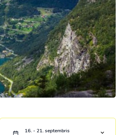
Kolumbija
Kostarika
Kuba
Meksika
Panama
Ielādējam piedāvājumu...
16. - 21. septembris