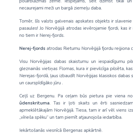
polārblāzmas zeme. Iespējams, šeit dzimst tikai un v
necaurejami meži un bargā ziemeļu daba.
Tomēr, šīs valsts galvenais apskates objekts ir slavenie 
pasaules! Jo Norvēģijā atrodas ievērojamie fjordi, kas 
no tiem ir Nerej-fjords.
Nerej-fjords
atrodas Rietumu Norvēģijā fjordu reģiona ce
Visu Norvēģijas dabas skaistumu un iespaidīgumu pi
gleznainās vietiņas Flomas, kura ir pievilcīga pilsēta, 
Nerejas-fjordā, ļaus izbaudīt Norvēģijas klasiskos dabas 
un caurspīdīgāko jūru .
Ceļš uz Bergenu. Pa ceļam būs pietura pie viena no
ūdenskrituma
. Tas ir ļoti skaits un ērti sasniedza
apmeklētākajām Norvēģijā. Tiesa, tam ir arī vēl viens i
„vīrieša spēku” un tam piemīt atjaunojoša iedarbība.
Iekārtošanās viesnīcā Bergenas apkārtnē.