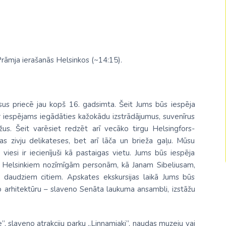
Malaizija
Nepāla
Omāna
Prāmja ierašanās Helsinkos (~14:15).
Saūda Arābija
Singapūra
sus priecē jau kopš 16. gadsimta. Šeit Jums būs iespēja
Šrilanka
ur iespējams iegādāties kažokādu izstrādājumus, suvenīrus
Taizeme
us. Šeit varēsiet redzēt arī vecāko tirgu Helsingfors-
as zivju delikateses, bet arī lāča un brieža gaļu. Mūsu
Uzbekistāna
viesi ir iecienījuši kā pastaigas vietu. Jums būs iespēja
 un Helsinkiem nozīmīgām personām, kā Janam Sibeliusam,
Vjetnama
daudziem citiem. Apskates ekskursijas laikā Jums būs
o arhitektūru – slaveno Senāta laukuma ansambli, izstāžu
e”, slaveno atrakciju parku „Linnamjaki”, naudas muzeju vai