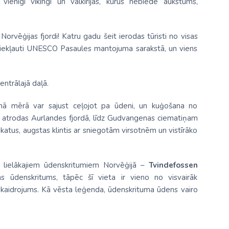
ienīgi vikingi un valkīrijas, kurus nebiedē aukstums,
Norvēģijas fjordi! Katru gadu šeit ierodas tūristi no visas
ir iekļauti UNESCO Pasaules mantojuma sarakstā, un viens
ntrālajā daļā.
lnā mērā var sajust ceļojot pa ūdeni, un kuģošana no
kas atrodas Aurlandes fjordā, līdz Gudvangenas ciematiņam
skatus, augstas klintis ar sniegotām virsotnēm un vistīrāko
 lielākajiem ūdenskritumiem Norvēģijā –
Tvindefossen
ms ūdenskritums, tāpēc šī vieta ir vieno no visvairāk
zskaidrojums. Kā vēsta leģenda, ūdenskrituma ūdens vairo