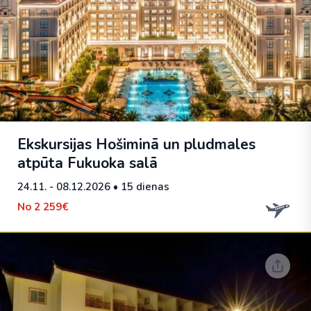
Ekskursijas Hošiminā un pludmales
atpūta Fukuoka salā
24.11. - 08.12.2026
• 15 dienas
No
2 259€