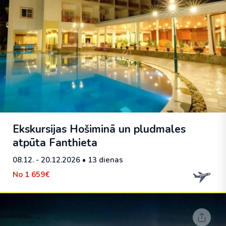
Ekskursijas Hošiminā un pludmales
atpūta Fanthieta
08.12. - 20.12.2026
• 13 dienas
No
1 659€