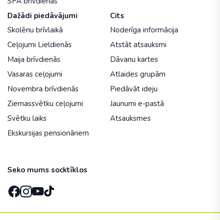
SPA brīvdienas
Dažādi piedāvājumi
Cits
Skolēnu brīvlaikā
Noderīga informācija
Ceļojumi Lieldienās
Atstāt atsauksmi
Maija brīvdienās
Dāvanu kartes
Vasaras ceļojumi
Atlaides grupām
Novembra brīvdienās
Piedāvāt ideju
Ziemassvētku ceļojumi
Jaunumi e-pastā
Svētku laiks
Atsauksmes
Ekskursijas pensionāriem
Seko mums socktīklos