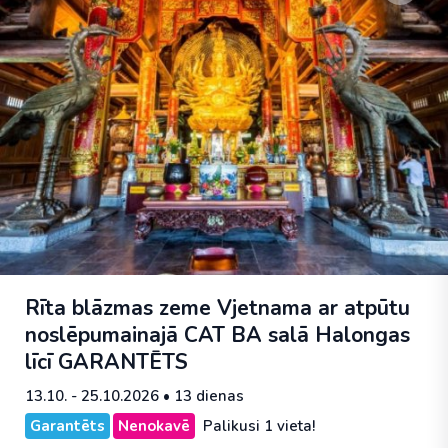
Rīta blāzmas zeme Vjetnama ar atpūtu
noslēpumainajā CAT BA salā Halongas
līcī
GARANTĒTS
13.10. - 25.10.2026
• 13 dienas
Garantēts
Nenokavē
Palikusi 1 vieta!