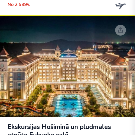
No
2 599€
Ekskursijas Hošiminā un pludmales