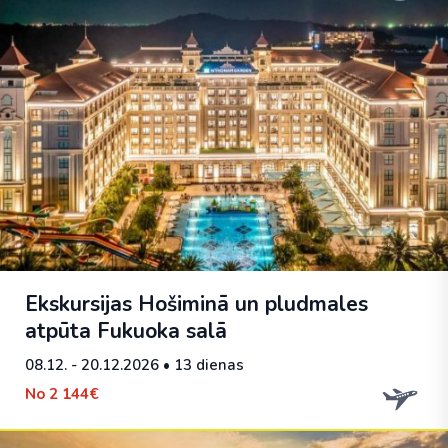
Ekskursijas Hošiminā un pludmales
atpūta Fukuoka salā
08.12. - 20.12.2026
• 13 dienas
No
2 144€