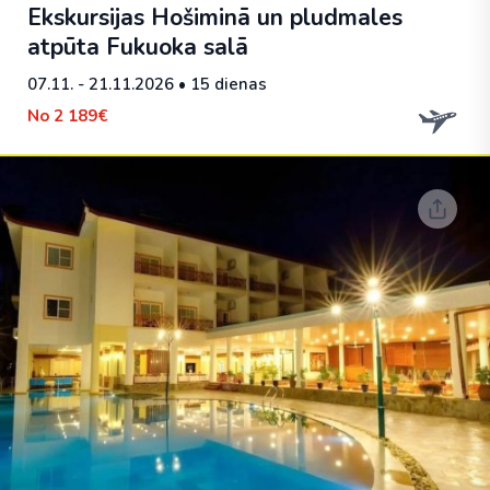
Ekskursijas Hošiminā un pludmales
atpūta Fukuoka salā
07.11. - 21.11.2026
• 15 dienas
No
2 189€