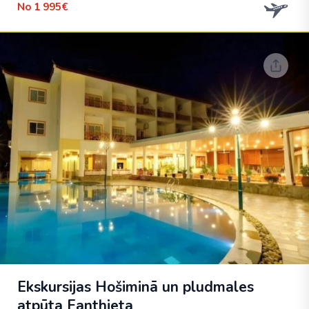
No
1 995€
Ekskursijas Hošiminā un pludmales
atpūta Fanthieta