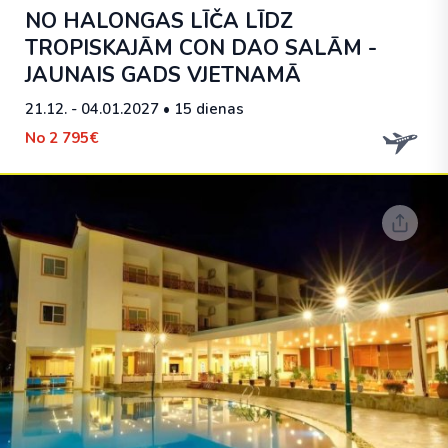
NO HALONGAS LĪČA LĪDZ
TROPISKAJĀM CON DAO SALĀM -
JAUNAIS GADS VJETNAMĀ
21.12. - 04.01.2027
• 15 dienas
No
2 795€