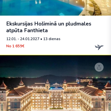
Ekskursijas Hošiminā un pludmales
atpūta Fanthieta
12.01. - 24.01.2027
• 13 dienas
No
1 659€