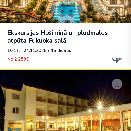
Ekskursijas Hošiminā un pludmales
atpūta Fukuoka salā
10.11. - 24.11.2026
• 15 dienas
No
2 259€