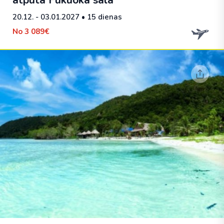
atpūta Fukuoka salā
20.12. - 03.01.2027
• 15 dienas
No
3 089€