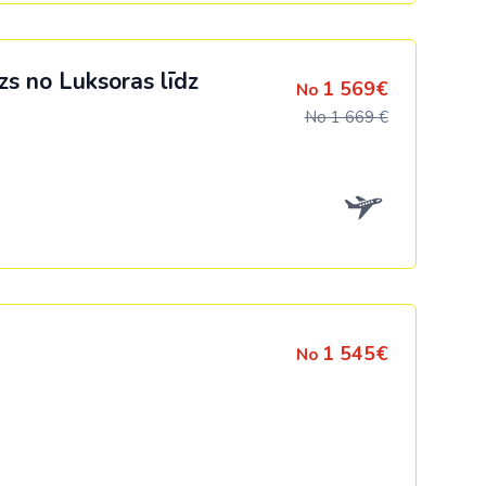
zs no Luksoras līdz
1 569€
No
No 1 669 €
1 545€
No