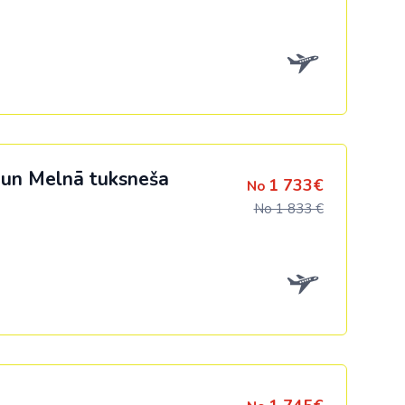
 un Melnā tuksneša
1 733€
No
No 1 833 €