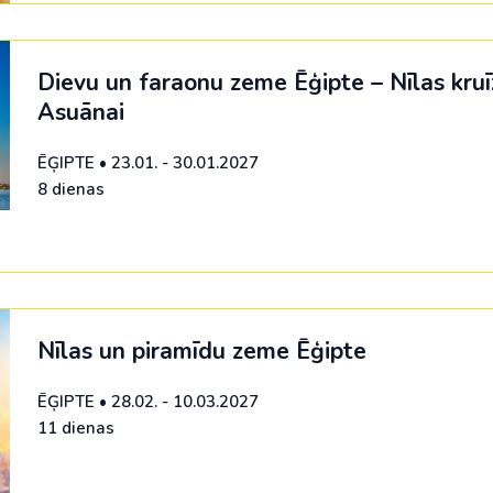
Malaizija
Nepāla
Dievu un faraonu zeme Ēģipte – Nīlas kruī
Omāna
Asuānai
Saūda Arābija
ĒĢIPTE
•
23.01. - 30.01.2027
Singapūra
8 dienas
Šrilanka
Tadžikistāna
Taizeme
Nīlas un piramīdu zeme Ēģipte
Uzbekistāna
ĒĢIPTE
•
28.02. - 10.03.2027
Vjetnama
11 dienas