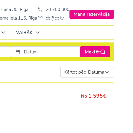
s iela 30, Rīga
20 700 300
Mana rezervācija
ema iela 116, Rīga
cb@cb.lv
VAIRĀK
Meklēt
Decembrī
Decembrī
Decembrī
Janvārī
Janvārī
Janvārī
Kārtot pēc: Datuma
Amerika
Amerika
Ungārija
Stambulā)
Argentīna
Vācija
1 595€
No
š. Stambulā/
ASV
Zviedrija
ēš. Stambulā)
Brazīlija
sēš. Stambulā)
Dominikānas republika
Kanāda