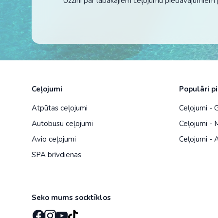
Uzzini par labākajiem ceļojumu piedāvājumiem 
Ceļojumi
Populāri p
Atpūtas ceļojumi
Ceļojumi - G
Autobusu ceļojumi
Ceļojumi - 
Avio ceļojumi
Ceļojumi - A
SPA brīvdienas
Seko mums socktīklos