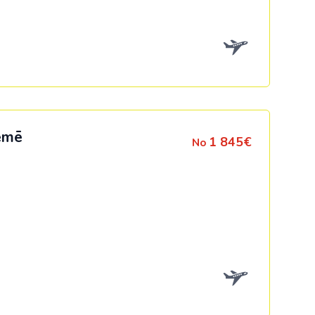
Kolumbija
Kostarika
Meksika
Panama
zemē
1 845€
No