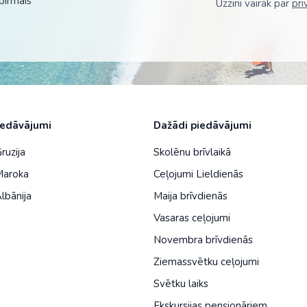
pirmais
Uzzini vairāk par
pri
iedāvājumi
Dažādi piedāvājumi
ruzija
Skolēnu brīvlaikā
Maroka
Ceļojumi Lieldienās
lbānija
Maija brīvdienās
Vasaras ceļojumi
Novembra brīvdienās
Ziemassvētku ceļojumi
Svētku laiks
Ekskursijas pensionāriem