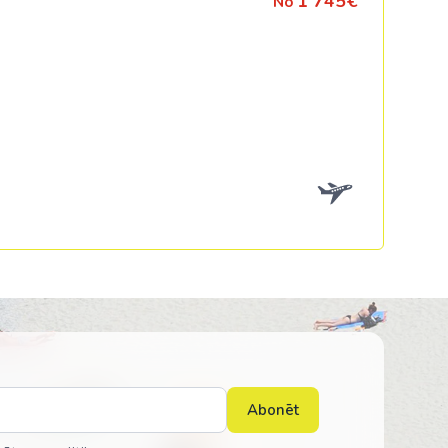
1 745€
No
Abonēt