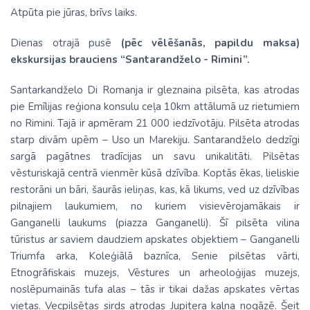
Atpūta pie jūras, brīvs laiks.
Dienas otrajā pusē
(pēc vēlēšanās, papildu maksa)
ekskursijas brauciens “Santarandželo - Rimini”.
Santarkandželo Di Romanja ir gleznaina pilsēta, kas atrodas
pie Emīlijas reģiona konsulu ceļa 10km attālumā uz rietumiem
no Rimini. Tajā ir apmēram 21 000 iedzīvotāju. Pilsēta atrodas
starp divām upēm – Uso un Marekiju. Santarandželo dedzīgi
sargā pagātnes tradīcijas un savu unikalitāti. Pilsētas
vēsturiskajā centrā vienmēr kūsā dzīvība. Koptās ēkas, lieliskie
restorāni un bāri, šaurās ieliņas, kas, kā likums, ved uz dzīvības
pilnajiem laukumiem, no kuriem visievērojamākais ir
Ganganelli laukums (piazza Ganganelli). Šī pilsēta vilina
tūristus ar saviem daudziem apskates objektiem – Ganganelli
Triumfa arka, Koleģiālā baznīca, Senie pilsētas vārti,
Etnogrāfiskais muzejs, Vēstures un arheoloģijas muzejs,
noslēpumainās tufa alas – tās ir tikai dažas apskates vērtas
vietas. Vecpilsētas sirds atrodas Jupitera kalna nogāzē. Šeit