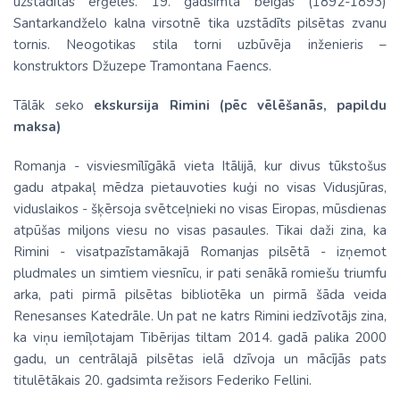
uzstādītas ērģeles. 19. gadsimta beigās (1892-1893)
Santarkandželo kalna virsotnē tika uzstādīts pilsētas zvanu
tornis. Neogotikas stila torni uzbūvēja inženieris –
konstruktors Džuzepe Tramontana Faencs.
Tālāk seko
ekskursija Rimini (pēc vēlēšanās, papildu
maksa)
Romanja - visviesmīlīgākā vieta Itālijā, kur divus tūkstošus
gadu atpakaļ mēdza pietauvoties kuģi no visas Vidusjūras,
viduslaikos - šķērsoja svētceļnieki no visas Eiropas, mūsdienas
atpūšas miljons viesu no visas pasaules. Tikai daži zina, ka
Rimini - visatpazīstamākajā Romanjas pilsētā - izņemot
pludmales un simtiem viesnīcu, ir pati senākā romiešu triumfu
arka, pati pirmā pilsētas bibliotēka un pirmā šāda veida
Renesanses Katedrāle. Un pat ne katrs Rimini iedzīvotājs zina,
ka viņu iemīļotajam Tibērijas tiltam 2014. gadā palika 2000
gadu, un centrālajā pilsētas ielā dzīvoja un mācījās pats
titulētākais 20. gadsimta režisors Federiko Fellini.