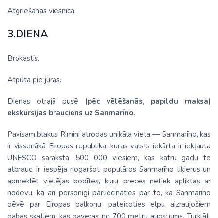
Atgriešanās viesnīcā.
3.DIENA
Brokastis.
Atpūta pie jūras.
Dienas otrajā pusē
(pēc vēlēšanās, papildu maksa)
ekskursijas brauciens uz Sanmarīno.
Pavisam blakus Rimini atrodas unikāla vieta — Sanmarīno, kas
ir vissenākā Eiropas republika, kuras valsts iekārta ir iekļauta
UNESCO sarakstā. 500 000 viesiem, kas katru gadu te
atbrauc, ir iespēja nogaršot populāros Sanmarīno liķierus un
apmeklēt vietējas bodītes, kuru preces netiek apliktas ar
nodevu, kā arī personīgi pārliecināties par to, ka Sanmarīno
dēvē par Eiropas balkonu, pateicoties elpu aizraujošiem
dabas skatiem, kas paveras no 700 metru augstuma. Turklāt,