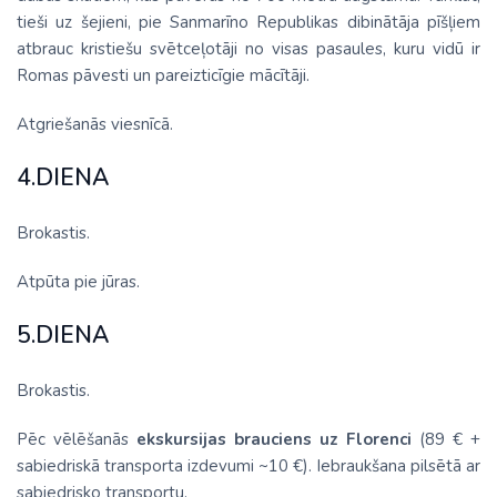
tieši uz šejieni, pie Sanmarīno Republikas dibinātāja pīšļiem
atbrauc kristiešu svētceļotāji no visas pasaules, kuru vidū ir
Romas pāvesti un pareizticīgie mācītāji.
Atgriešanās viesnīcā.
4.DIENA
Brokastis.
Atpūta pie jūras.
5.DIENA
Brokastis.
Pēc vēlēšanās
ekskursijas brauciens uz Florenci
(89 € +
sabiedriskā transporta izdevumi ~10 €). Iebraukšana pilsētā ar
sabiedrisko transportu.