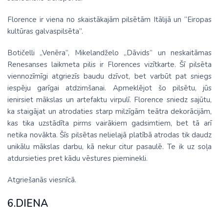
Florence ir viena no skaistākajām pilsētām Itālijā un “Eiropas
kultūras galvaspilsēta”.
Botičelli „Venēra”, Mikelandželo „Dāvids” un neskaitāmas
Renesanses laikmeta pilis ir Florences vizītkarte. Šī pilsēta
viennozīmīgi atgriezīs baudu dzīvot, bet varbūt pat sniegs
iespēju garīgai atdzimšanai. Apmeklējot šo pilsētu, jūs
ienirsiet mākslas un artefaktu virpulī. Florence sniedz sajūtu,
ka staigājat un atrodaties starp milzīgām teātra dekorācijām,
kas tika uzstādīta pirms vairākiem gadsimtiem, bet tā arī
netika novākta. Šīs pilsētas nelielajā platībā atrodas tik daudz
unikālu mākslas darbu, kā nekur citur pasaulē. Te ik uz soļa
atdursieties pret kādu vēstures pieminekli.
Atgriešanās viesnīcā.
6.DIENA