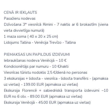
CENĀ IR IEKĻAUTS
Pasažieru nodevas
Dzīvošana 3* viesnīcā Rimini - 7 naktis ar 6 brokastīm (viena
vieta divvietīga numurā)
1 maza soma ( 40 х 20 х 25 cm)
Lidojums Tallina - Venēcija Trevīzo - Tallina
PIEMAKSAS UN PAPILDUS IZDEVUMI
Iebraukšanas nodeva Venēcijā ~ 10 €
Kondicionētājs par numuru - 10 €/nakti
Viesnīcas tūristu nodoklis 2,5 €/dienā no personas
3 ekskursijas + lidosta - viesnīca - lidosta transfērs - (apmaksa
uz vietas) - 199.00 EUR (apmaksa uz vietas)
Ekskursija Florencē + sabiedriskā transporta izdevumi ~10
EUR no 6 cilv. - 89.00 EUR (apmaksa uz vietas)
Ekskursija Venēcijā - 45.00 EUR (apmaksa uz vietas)