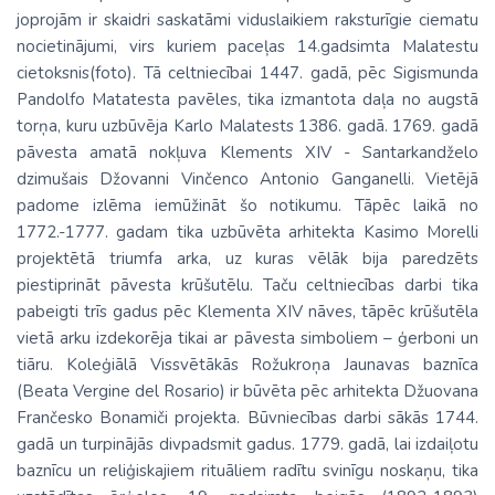
joprojām ir skaidri saskatāmi viduslaikiem raksturīgie ciematu
nocietinājumi, virs kuriem paceļas 14.gadsimta Malatestu
cietoksnis(foto). Tā celtniecībai 1447. gadā, pēc Sigismunda
Pandolfo Matatesta pavēles, tika izmantota daļa no augstā
torņa, kuru uzbūvēja Karlo Malatests 1386. gadā. 1769. gadā
pāvesta amatā nokļuva Klements XIV - Santarkandželo
dzimušais Džovanni Vinčenco Antonio Ganganelli. Vietējā
padome izlēma iemūžināt šo notikumu. Tāpēc laikā no
1772.-1777. gadam tika uzbūvēta arhitekta Kasimo Morelli
projektētā triumfa arka, uz kuras vēlāk bija paredzēts
piestiprināt pāvesta krūšutēlu. Taču celtniecības darbi tika
pabeigti trīs gadus pēc Klementa XIV nāves, tāpēc krūšutēla
vietā arku izdekorēja tikai ar pāvesta simboliem – ģerboni un
tiāru. Koleģiālā Vissvētākās Rožukroņa Jaunavas baznīca
(Beata Vergine del Rosario) ir būvēta pēc arhitekta Džuovana
Frančesko Bonamiči projekta. Būvniecības darbi sākās 1744.
gadā un turpinājās divpadsmit gadus. 1779. gadā, lai izdaiļotu
baznīcu un reliģiskajiem rituāliem radītu svinīgu noskaņu, tika