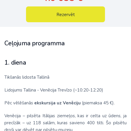
Rezervēt
Ceļojuma programma
1. diena
Tikšanās lidosta Tallinā
Lidojums Tallina - Venēcija Trevīzo (~10:20-12:20)
Pēc vēlēšanās
ekskursija uz Venēciju
(piemaksa 45 €).
Venēcija – pilsēta Itālijas ziemeļos, kas ir celta uz ūdens, ja
precīzāk – uz 118 salām, kuras savieno 400 tilti. Šo pilsētu
droši var dēvēt par pilsētu-muzeju.