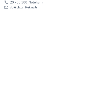
20 700 300
Noteikumi
cb@cb.lv
Rekvizīti