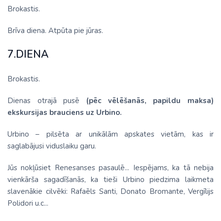
Brokastis.
Brīva diena. Atpūta pie jūras.
7.DIENA
Brokastis.
Dienas otrajā pusē
(pēc vēlēšanās, papildu maksa)
ekskursijas brauciens uz Urbino.
Urbino – pilsēta ar unikālām apskates vietām, kas ir
saglabājusi viduslaiku garu.
Jūs nokļūsiet Renesanses pasaulē... Iespējams, ka tā nebija
vienkārša sagadīšanās, ka tieši Urbino piedzima laikmeta
slavenākie cilvēki: Rafaēls Santi, Donato Bromante, Vergīlijs
Polidori u.c...