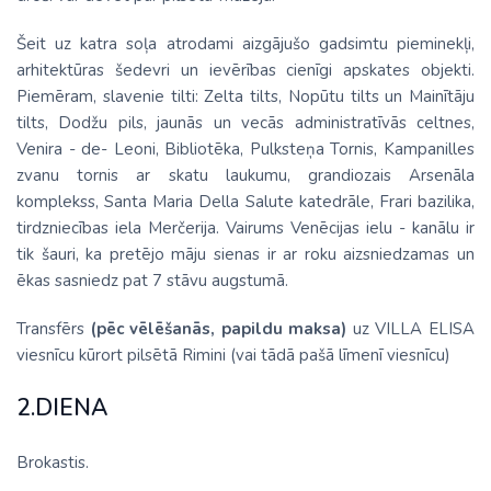
Šeit uz katra soļa atrodami aizgājušo gadsimtu pieminekļi,
arhitektūras šedevri un ievērības cienīgi apskates objekti.
Piemēram, slavenie tilti: Zelta tilts, Nopūtu tilts un Mainītāju
tilts, Dodžu pils, jaunās un vecās administratīvās celtnes,
Venira - de- Leoni, Bibliotēka, Pulksteņa Tornis, Kampanilles
zvanu tornis ar skatu laukumu, grandiozais Arsenāla
komplekss, Santa Maria Della Salute katedrāle, Frari bazilika,
tirdzniecības iela Merčerija. Vairums Venēcijas ielu - kanālu ir
tik šauri, ka pretējo māju sienas ir ar roku aizsniedzamas un
ēkas sasniedz pat 7 stāvu augstumā.
Transfērs
(pēc vēlēšanās, papildu maksa)
uz VILLA ELISA
viesnīcu kūrort pilsētā Rimini (vai tādā pašā līmenī viesnīcu)
2.DIENA
Brokastis.