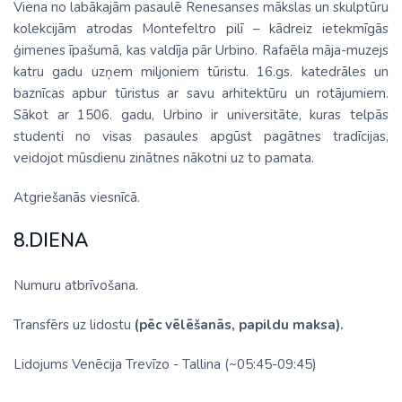
Viena no labākajām pasaulē Renesanses mākslas un skulptūru
kolekcijām atrodas Montefeltro pilī – kādreiz ietekmīgās
ģimenes īpašumā, kas valdīja pār Urbino. Rafaēla māja-muzejs
katru gadu uzņem miljoniem tūristu. 16.gs. katedrāles un
baznīcas apbur tūristus ar savu arhitektūru un rotājumiem.
Sākot ar 1506. gadu, Urbino ir universitāte, kuras telpās
studenti no visas pasaules apgūst pagātnes tradīcijas,
veidojot mūsdienu zinātnes nākotni uz to pamata.
Atgriešanās viesnīcā.
8.DIENA
Numuru atbrīvošana.
Transfērs uz lidostu
(pēc vēlēšanās, papildu maksa).
Lidojums Venēcija Trevīzo - Tallina (~05:45-09:45)