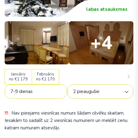
labas atsauksmes
+4
Janvāris
Februāris
no €1 179
no €1 170
Nav pieejams viesnīcas numurs šādam cilvēku skaitam.
Iesakām to sadalīt uz 2 viesnīcas numuriem un meklēt cenu
katram numuram atsevišķi.