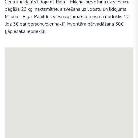
Cenā ir iekļauts lidojums Rīga – Milāna, aizvešana uz viesnīcu,
bagāža 23 kg, naktsmītne, aizvešana uz lidostu un lidojums
Milāna - Rīga. Papildus viesnīcā jāmaksā tūrisma nodoklis 1€
līdz 3€ par personu/diennaktī. Inventāra pārvadāšana 30€
(jāpiesaka iepriekš)!