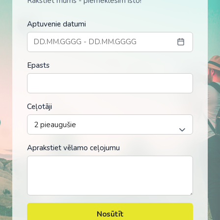
Rakstiet mums - piemeklēsim īsto!
Aptuvenie datumi
Epasts
Ceļotāji
Aprakstiet vēlamo ceļojumu
Nosūtīt