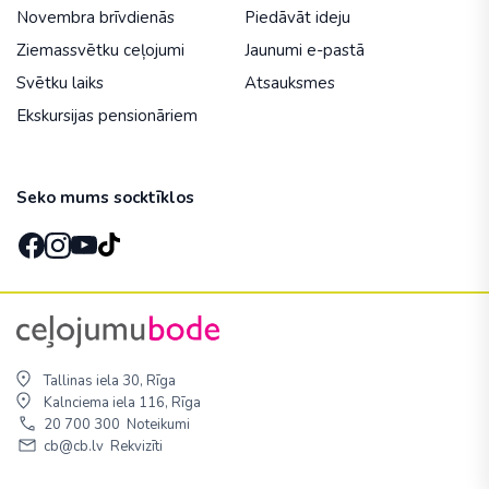
Novembra brīvdienās
Piedāvāt ideju
Ziemassvētku ceļojumi
Jaunumi e-pastā
Svētku laiks
Atsauksmes
Ekskursijas pensionāriem
Seko mums socktīklos
Tallinas iela 30, Rīga
Kalnciema iela 116, Rīga
20 700 300
Noteikumi
cb@cb.lv
Rekvizīti