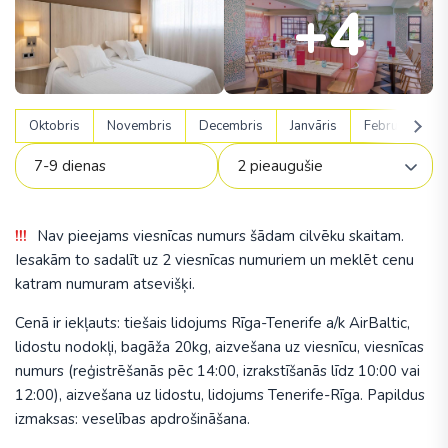
+4
Oktobris
Novembris
Decembris
Janvāris
Februāris
Nav pieejams viesnīcas numurs šādam cilvēku skaitam.
Iesakām to sadalīt uz 2 viesnīcas numuriem un meklēt cenu
katram numuram atsevišķi.
Cenā ir iekļauts: tiešais lidojums Rīga-Tenerife a/k AirBaltic,
lidostu nodokļi, bagāža 20kg, aizvešana uz viesnīcu, viesnīcas
numurs (reģistrēšanās pēc 14:00, izrakstīšanās līdz 10:00 vai
12:00), aizvešana uz lidostu, lidojums Tenerife-Rīga. Papildus
izmaksas: veselības apdrošināšana.