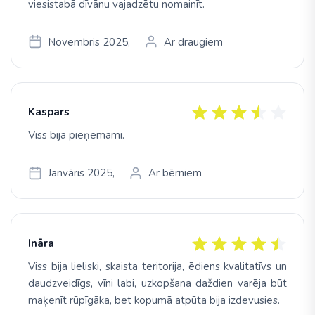
viesistabā dīvānu vajadzētu nomainīt.
Novembris 2025,
Ar draugiem
Kaspars
Viss bija pieņemami.
Janvāris 2025,
Ar bērniem
Ināra
Viss bija lieliski, skaista teritorija, ēdiens kvalitatīvs un
daudzveidīgs, vīni labi, uzkopšana daždien varēja būt
maķenīt rūpīgāka, bet kopumā atpūta bija izdevusies.