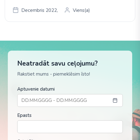
Decembris 2022,
Viens(a)
Neatradāt savu ceļojumu?
Rakstiet mums - piemeklēsim īsto!
Aptuvenie datumi
Epasts