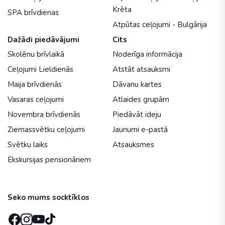
Krēta
SPA brīvdienas
Atpūtas ceļojumi - Bulgārija
Dažādi piedāvājumi
Cits
Skolēnu brīvlaikā
Noderīga informācija
Ceļojumi Lieldienās
Atstāt atsauksmi
Maija brīvdienās
Dāvanu kartes
Vasaras ceļojumi
Atlaides grupām
Novembra brīvdienās
Piedāvāt ideju
Ziemassvētku ceļojumi
Jaunumi e-pastā
Svētku laiks
Atsauksmes
Ekskursijas pensionāriem
Seko mums socktīklos