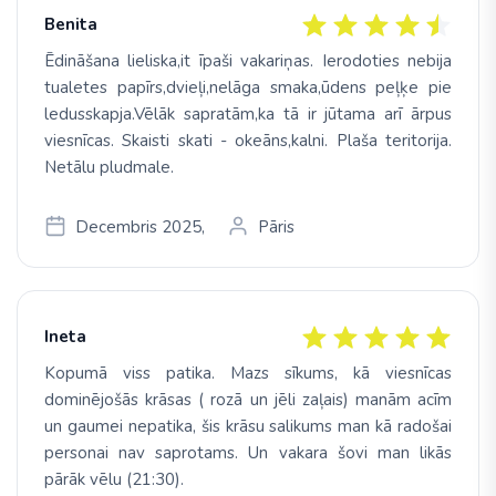
Benita
Ēdināšana lieliska,it īpaši vakariņas. Ierodoties nebija
tualetes papīrs,dvieļi,nelāga smaka,ūdens peļķe pie
ledusskapja.Vēlāk sapratām,ka tā ir jūtama arī ārpus
viesnīcas. Skaisti skati - okeāns,kalni. Plaša teritorija.
Netālu pludmale.
Decembris 2025,
Pāris
Ineta
Kopumā viss patika. Mazs sīkums, kā viesnīcas
dominējošās krāsas ( rozā un jēli zaļais) manām acīm
un gaumei nepatika, šis krāsu salikums man kā radošai
personai nav saprotams. Un vakara šovi man likās
pārāk vēlu (21:30).