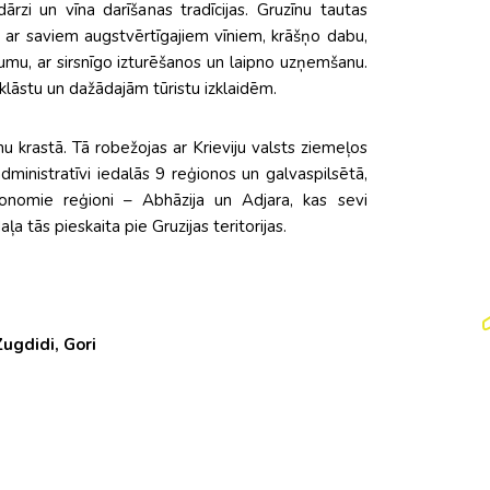
zi un vīna darīšanas tradīcijas. Gruzīnu tautas
na ar saviem augstvērtīgajiem vīniem, krāšņo dabu,
umu, ar sirsnīgo izturēšanos un laipno uzņemšanu.
lāstu un dažādajām tūristu izklaidēm.
u krastā. Tā robežojas ar Krieviju valsts ziemeļos
dministratīvi iedalās 9 reģionos un galvaspilsētā,
tonomie reģioni – Abhāzija un Adjara, kas sevi
a tās pieskaita pie Gruzijas teritorijas.
Zugdidi, Gori