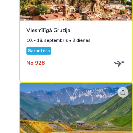
Viesmīlīgā Gruzija
10. - 18. septembris • 9 dienas
Garantēts
No 928