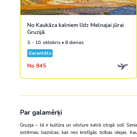
No Kaukāza kalniem līdz Melnajai jūrai
Gruzijā
3. - 10. oktobris • 8 dienas
Garantēts
No 845
Par galamērķi
Gruzija – tā ir kultūra un vēsture katrā otrajā solī. Senie
sistēmas, baznīcas, kas nes kristīgās ticības idejas. K