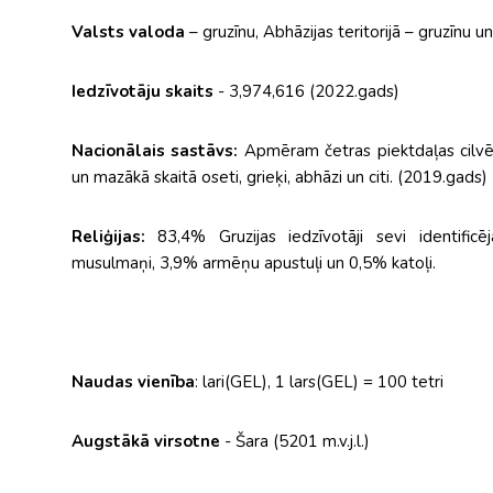
Valsts valoda
– gruzīnu, Abhāzijas teritorijā – gruzīnu u
Iedzīvotāju skaits
- 3,974,616 (2022.gads)
Nacionālais sastāvs:
Apmēram četras piektdaļas cilvēku 
un mazākā skaitā oseti, grieķi, abhāzi un citi. (2019.gads)
Reliģijas:
83,4% Gruzijas iedzīvotāji sevi identificē
musulmaņi, 3,9% armēņu apustuļi un 0,5% katoļi.
Naudas vienība
: lari(GEL), 1 lars(GEL) = 100 tetri
Augstākā virsotne
- Šara (5201 m.v.j.l.)