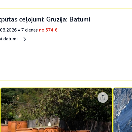
pūtas ceļojumi: Gruzija: Batumi
.08.2026
•
7 dienas
no 574 €
si datumi