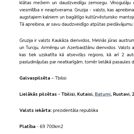
klātas mežiem un daudzveidīgu zemsegu. Vīnogulāju dār
viesmīlība ir neaptverama. Gruzija - valsts, kas apreibi
augstajiem kalniem un bagātīgo kultūrvēsturisko mantoj
Tā apreibina, ar savu daudzveidīgo atpūtas piedāvājumu k
Gruzija ir valsts Kaukāza dienvidos, Melnās jūras austrum
un Turciju, Armēniju un Azerbaidžānu dienvidos. Valsts a
kas tiek uzskatīta kā atsevišķs reģions, kā arī 2 au
pasludinājušas par neatkarīgām, tomēr lielākā pasaules daļ
Galvaspilsēta
– Tbilisi
Lielākās pilsētas - Tbilisi, Kutaisi,
Batumi
, Rustavi, 
Valsts iekārta:
prezidentāla republika
Platība
- 69 700km2