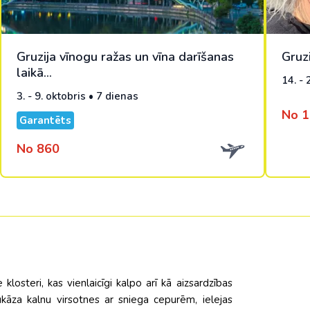
Gruzija vīnogu ražas un vīna darīšanas
Gruz
laikā...
14. - 
3. - 9. oktobris • 7 dienas
No 
Garantēts
No 860
 klosteri, kas vienlaicīgi kalpo arī kā aizsardzības
aukāza kalnu virsotnes ar sniega cepurēm, ielejas