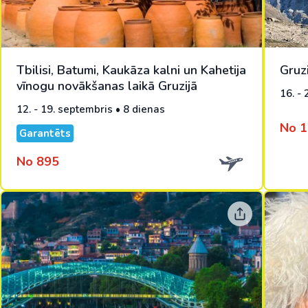
Tbilisi, Batumi, Kaukāza kalni un Kahetija
Gruz
vīnogu novākšanas laikā Gruzijā
16. -
12. - 19. septembris • 8 dienas
No 
Garantēts
No 895