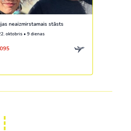
ijas neaizmirstamais stāsts
22. oktobris • 9 dienas
1095