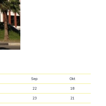
Kolumbija
Kostarika
Meksika
Panama
Sep
Okt
22
18
23
21