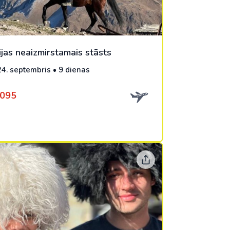
ijas neaizmirstamais stāsts
 24. septembris • 9 dienas
1095