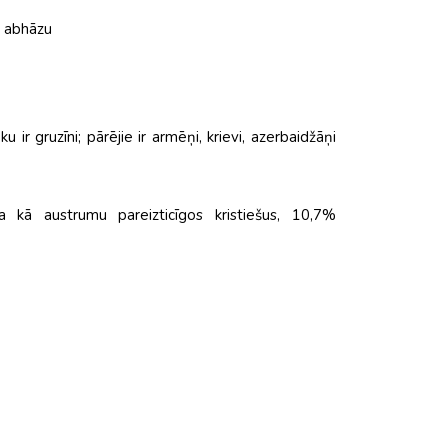
n abhāzu
ir gruzīni; pārējie ir armēņi, krievi, azerbaidžāņi
ja kā austrumu pareizticīgos kristiešus, 10,7%