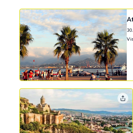
At
30
Vi