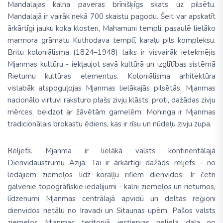
Mandalajas kalna paveras brīnišķīgs skats uz pilsētu.
Mandalajā ir vairāk nekā 700 skaistu pagodu. Šeit var apskatīt
ārkārtīgi jauku koka klosteri, Mahamuni templi, pasaulē lielāko
marmora grāmatu Kuthodava templī, karaļu pils kompleksu.
Britu koloniālisma (1824–1948) laiks ir visvairāk ietekmējis
Mjanmas kultūru - iekļaujot savā kultūrā un izglītības sistēmā
Rietumu kultūras elementus. Koloniālisma arhitektūra
vislabāk atspoguļojas Mjanmas lielākajās pilsētās. Mjanmas
nacionālo virtuvi raksturo plašs zivju klāsts, proti, dažādas zivju
mērces, beidzot ar žāvētām garnelēm. Mohinga ir Mjanmas
tradicionālais brokastu ēdiens, kas ir rīsu un nūdeļu zivju zupa.
Reljefs.
Mjanma ir lielākā valsts kontinentālajā
Dienvidaustrumu Āzijā. Tai ir ārkārtīgi dažāds reljefs - no
ledājiem ziemeļos līdz koraļļu rifiem dienvidos. Ir četri
galvenie topogrāfiskie iedalījumi - kalni ziemeļos un rietumos,
līdzenumi Mjanmas centrālajā apvidū un deltas reģioni
dienvidos netālu no Iravadi un Sitaunas upēm.
Pašos valsts
ziemeļos Mjanmas teritorijā iestiepjas neliela daļa no