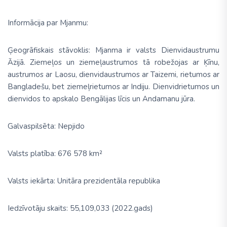
Informācija par Mjanmu:
Ģeogrāfiskais stāvoklis: Mjanma ir valsts Dienvidaustrumu
Āzijā.
Z
iemeļos un ziemeļaustrumos tā robežojas ar Ķīnu,
austrumos ar Laosu, dienvidaustrumos ar Taizemi, rietumos ar
Bangladešu, bet ziemeļrietumos ar Indiju. Dienvidrietumos un
dienvidos to apskalo Bengālijas līcis un Andamanu jūra.
Galvaspilsēta: Nepjido
Valsts platība: 676 578 km²
Valsts iekārta: Unitāra prezidentāla republika
Iedzīvotāju skaits: 55,109,033 (2022.gads)