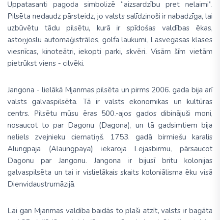
Uppatasanti pagoda simbolizē “aizsardzību pret nelaimi”.
Pilsēta nedaudz pārsteidz, jo valsts salīdzinoši ir nabadzīga, lai
uzbūvētu tādu pilsētu, kurā ir spīdošas valdības ēkas,
astoņjoslu automaģistrāles, golfa laukumi, Lasvegasas klases
viesnīcas, kinoteātri, iekopti parki, skvēri. Visām šīm vietām
pietrūkst viens - cilvēki.
Jangona -
lielākā Mjanmas pilsēta un pirms 2006. gada bija arī
valsts galvaspilsēta. Tā ir valsts ekonomikas un kultūras
centrs. Pilsētu mūsu ēras 500.-ajos gados dibinājuši moni,
nosaucot to par Dagonu (Dagona), un tā gadsimtiem bija
neliels zvejnieku ciematiņš. 1753. gadā birmiešu karalis
Alungpaja (Alaungpaya) iekaroja Lejasbirmu, pārsaucot
Dagonu par Jangonu. Jangona ir bijusī britu kolonijas
galvaspilsēta un tai ir vislielākais skaits koloniālisma ēku visā
Dienvidaustrumāzijā.
Lai gan Mjanmas valdība baidās to plaši atzīt, valsts ir bagāta