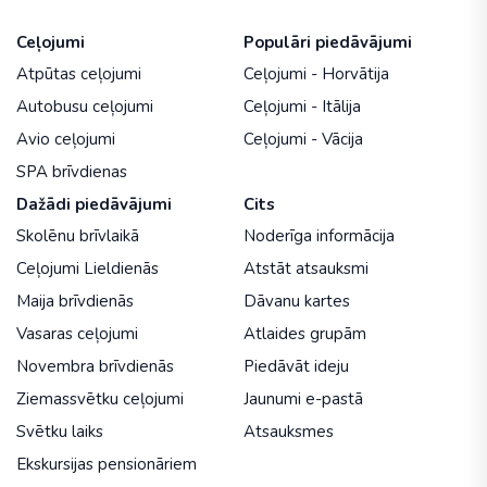
Ceļojumi
Populāri piedāvājumi
Atpūtas ceļojumi
Ceļojumi - Horvātija
Autobusu ceļojumi
Ceļojumi - Itālija
Avio ceļojumi
Ceļojumi - Vācija
SPA brīvdienas
Dažādi piedāvājumi
Cits
Skolēnu brīvlaikā
Noderīga informācija
Ceļojumi Lieldienās
Atstāt atsauksmi
Maija brīvdienās
Dāvanu kartes
Vasaras ceļojumi
Atlaides grupām
Novembra brīvdienās
Piedāvāt ideju
Ziemassvētku ceļojumi
Jaunumi e-pastā
Svētku laiks
Atsauksmes
Ekskursijas pensionāriem