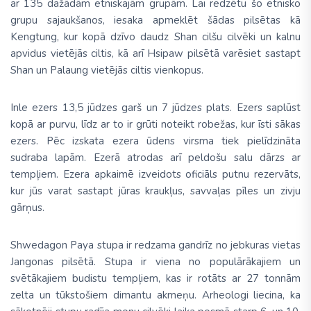
ar
135 dažādām etniskajām grupām
. Lai redzētu šo etnisko
grupu sajaukšanos, iesaka apmeklēt šādas pilsētas kā
Kengtung, kur kopā dzīvo daudz Shan cilšu cilvēki un kalnu
apvidus vietējās ciltis, kā arī Hsipaw pilsētā varēsiet sastapt
Shan un Palaung vietējās ciltis vienkopus.
Inle ezers
13,5 jūdzes garš un 7 jūdzes plats. Ezers saplūst
kopā ar purvu, līdz ar to ir grūti noteikt robežas, kur īsti sākas
ezers. Pēc izskata ezera ūdens virsma tiek pielīdzināta
sudraba lapām. Ezerā atrodas arī peldošu salu dārzs ar
tempļiem. Ezera apkaimē izveidots oficiāls putnu rezervāts,
kur jūs varat sastapt jūras kraukļus, savvaļas pīles un zivju
gārņus.
Shwedagon Paya
stupa ir redzama gandrīz no jebkuras vietas
Jangonas pilsētā. Stupa ir viena no populārākajiem un
svētākajiem budistu tempļiem, kas ir rotāts ar 27 tonnām
zelta un tūkstošiem dimantu akmeņu. Arheologi liecina, ka