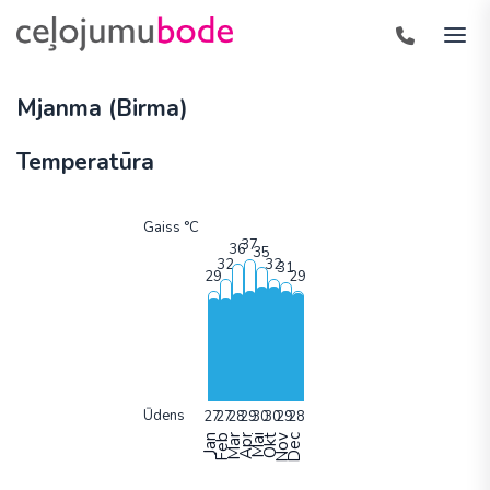
Mjanma (Birma)
Temperatūra
Gaiss °C
Ūdens
Jan
Feb
Mar
Apr
Mai
Okt
Nov
Dec