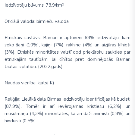
Iedzīvotāju blīvums: 73,9/km²
Oficiālā valoda: birmiešu valoda
Etniskais sastāvs: Bamari ir aptuveni 68% iedzīvotāju, kam
seko šaņi (10%), kajiņi (7%), rakhine (4%) un aizjūras ķīnieši
(3%). Etniskās minoritātes valstī dod priekšroku saukties par
etniskajām tautībām, lai cīnītos pret dominējošās Bamari
tautas izplatību. (2022.gads)
Naudas vienība: kjats( K)
Reliģija: Lielākā daļa Birmas iedzīvotāju identificējas kā budisti
(87,9%). Tomēr ir arī ievērojamas kristiešu (6,2%) un
musulmaņu (4,3%) minoritātes, kā arī daži animisti (0,8%) un
hinduisti (0,5%).