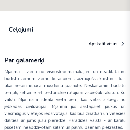
Ceļojumi
Apskatīt visus
Par galamērķi
Mjanma - viena no visnoslēpumainākajām un neatklātajām
budistu zemēm. Zeme, kurai piemīt aizraujošs skaistums, kas
tikai nesen ienāca mūsdienu pasaulē. Neskaitāmie budistu
tempļi, zeltainie arhitektoniskie rotājumi visbiežāk raksturo šo
valsti. Mjanma ir ideāla vieta tiem, kas vēlas aizbēgt no
jebkādas civilizācijas. Mjanmā jūs sastapsiet jaukus un
viesmīlīgus vietējos iedzīvotājus, kas būs zinātkāri un vēlēsies
dalīties ar jums jūsu pieredzē. Paradīzes valsts - ar karaļu
pilsētām, neapdzīvotām salām un palmu paēnām piekrastēs.