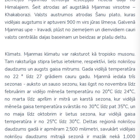
Himalajiem. Šeit atrodas arī augstākā Mjanmas virsotne –
Khakaborazi.
Valsts austrumos atrodas Šanu plato, kuras
vidējais augstums ir aptuveni 900 m virs jūras līmeņa. Galvenā
Mjanmas upe - Iravadi, plūst no ziemeļiem un dienvidiem cauri
valsts centrālās daļas baseinam un beidzas ar plašu deltu.
Klimats.
Mjanmas klimatu var raksturot kā tropisko musonu.
Tam raksturīga stipra lietus ietekme, respektīvi, liels nokrišņu
daudzums un augsts gaisa mitrums. Gada vidējā temperatūra
no 22 ° līdz 27 grādiem cauru gadu. Mjanmā iedala trīs
sezonas - auksto un sauso sezonu, kas ilgst no novembra līdz
februārim ar vidējo mēneša temperatūru no 20°C līdz 24°C,
no marta līdz aprīlim ir mitrā un karstā sezona, kur vidējā
mēneša gaisa temperatūra svārstās no 30°C līdz pat 35°C, un
no maija līdz oktobrim ir lietus sezona, kur vidējā gaisa
temperatūra ir no 25°C līdz 30°C. Deltas reģionā nokrišņu
daudzums gadā ir apmēram 2,500 milimetri, savukārt vidējais
nokrišņu daudzums mitrajā sezonā ir mazāk nekā 1,000