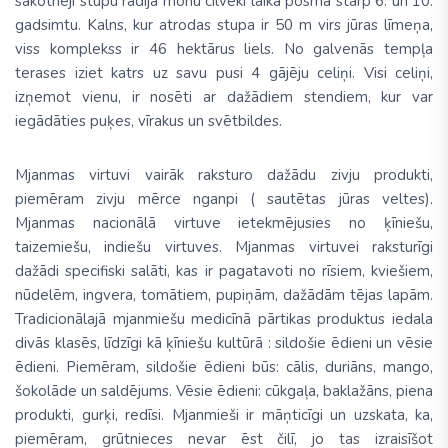
sākotnēji stupu radīja monu cilvēki laika posmā starp 6. un 10.
gadsimtu. Kalns, kur atrodas stupa ir 50 m virs jūras līmeņa,
viss komplekss ir 46 hektārus liels. No galvenās tempļa
terases iziet katrs uz savu pusi 4 gājēju celiņi. Visi celiņi,
izņemot vienu, ir nosēti ar dažādiem stendiem, kur var
iegādāties puķes, vīrakus un svētbildes.
Mjanmas virtuvi
vairāk raksturo dažādu zivju produkti,
piemēram zivju mērce nganpi ( sautētas jūras veltes).
Mjanmas nacionālā virtuve ietekmējusies no ķīniešu,
taizemiešu, indiešu virtuves. Mjanmas virtuvei raksturīgi
dažādi specifiski salāti, kas ir pagatavoti no rīsiem, kviešiem,
nūdelēm, ingvera, tomātiem, pupiņām, dažādām tējas lapām.
Tradicionālajā mjanmiešu medicīnā pārtikas produktus iedala
divās klasēs, līdzīgi kā ķīniešu kultūrā : sildošie ēdieni un vēsie
ēdieni. Piemēram, sildošie ēdieni būs: cālis, duriāns, mango,
šokolāde un saldējums. Vēsie ēdieni: cūkgaļa, baklažāns, piena
produkti, gurķi, redīsi. Mjanmieši ir māņticīgi un uzskata, ka,
piemēram, grūtnieces nevar ēst čilī, jo tas izraisīšot