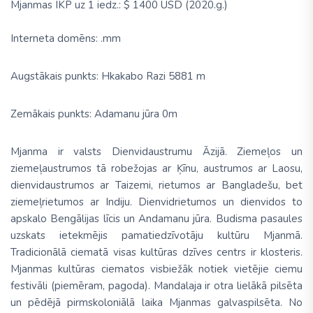
Mjanmas IKP uz 1 iedz.:
$ 1400 USD (2020.g.)
Interneta domēns: .mm
Augstākais punkts: Hkakabo Razi 5881 m
Zemākais punkts: Adamanu jūra 0m
Mjanma
ir valsts Dienvidaustrumu Āzijā. Ziemeļos un
ziemeļaustrumos tā robežojas ar Ķīnu, austrumos ar Laosu,
dienvidaustrumos ar Taizemi, rietumos ar Bangladešu, bet
ziemeļrietumos ar Indiju. Dienvidrietumos un dienvidos to
apskalo Bengālijas līcis un Andamanu jūra. Budisma pasaules
uzskats ietekmējis pamatiedzīvotāju kultūru Mjanmā.
Tradicionālā ciematā visas kultūras dzīves centrs ir klosteris.
Mjanmas kultūras ciematos visbiežāk notiek vietējie ciemu
festivāli (piemēram, pagoda). Mandalaja ir otra lielākā pilsēta
un
pēdējā
pirmskoloniālā laika Mjanmas galvaspilsēta. No