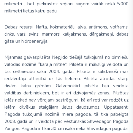
milimetri , bet piekrastes reģioni saņem vairāk nekā 5,000
milimetri lietus katru gadu.
Dabas resursi.
Nafta, kokmateriāli, alva, antimons, volframs,
cinks, varš, svins, marmors, kaļķakmens, dārgakmeņi, dabas
gāze un hidroenerģija.
Mjanmas galvaspilsēta
Nepjido
tiešajā tulkojumā no birmiešu
valodas nozīmē “karaļa mītne”. Pilsēta ir mākslīgi veidota un
tās celtniecību sāka 2004. gadā.. Pilsētā ir salīdzinoši maz
iedzīvotāju attiecībā uz tās lielumu. Pilsēta atrodas starp
divām kalnu grēdām. Galvenokārt pilsēta bija veidota
valdības darbiniekiem, bet ir arī dzīvojamās zonas. Pilsētas
ielās nekad nav vērojami sastrēgumi, kā arī reti var redzēt uz
ielām cilvēkus staigājam lielos daudzumos.
Uppatasanti
Pagoda
tulkojumā nozīmē
miera pagoda,
tā tika pabeigta
2009. gadā un ir veidota pēc vēsturiskās Shwedagon Pagoda
Yangon. Pagoda ir tikai 30 cm īsāka nekā Shwedagon pagoda,