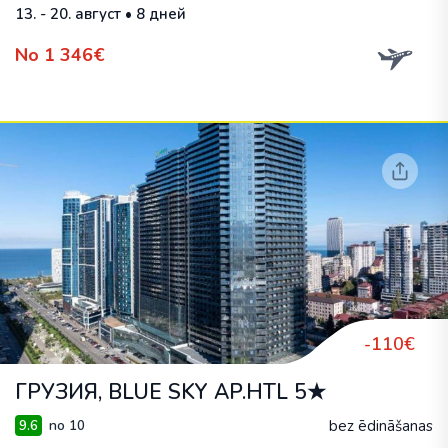
13. - 20. август • 8 дней
No 1 346€
-110€
ГРУЗИЯ, BLUE SKY AP.HTL 5★
bez ēdināšanas
9.6
no 10