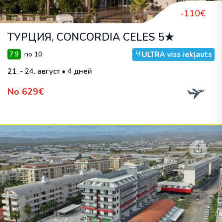
-110€
ТУРЦИЯ, CONCORDIA CELES 5★
ULTRA viss iekļauts
7.9
no 10
21. - 24. август • 4 дней
No 629€