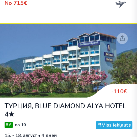
No 715€
-110€
ТУРЦИЯ, BLUE DIAMOND ALYA HOTEL
4★
Viss iekļauts
8.6
no 10
15. - 18. август • 4 дней