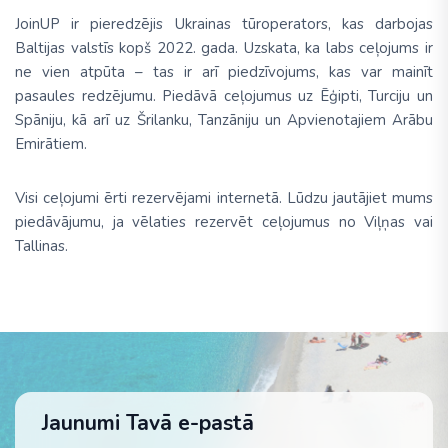
JoinUP ir pieredzējis Ukrainas tūroperators, kas darbojas
Baltijas valstīs kopš 2022. gada. Uzskata, ka labs ceļojums ir
ne vien atpūta – tas ir arī piedzīvojums, kas var mainīt
pasaules redzējumu. Piedāvā ceļojumus uz Ēģipti, Turciju un
Spāniju, kā arī uz Šrilanku, Tanzāniju un Apvienotajiem Arābu
Emirātiem.
Visi ceļojumi ērti rezervējami internetā. Lūdzu jautājiet mums
piedāvājumu, ja vēlaties rezervēt ceļojumus no Viļņas vai
Tallinas.
Jaunumi Tavā e-pastā