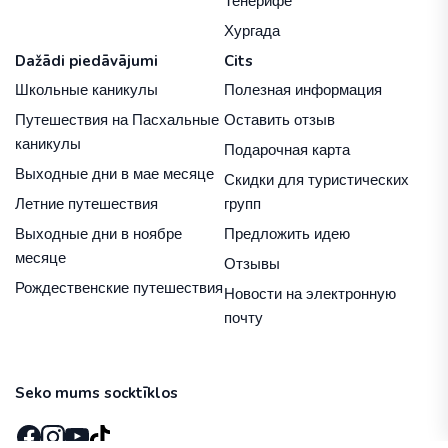
Тенерифе
Хургада
Dažādi piedāvājumi
Cits
Школьные каникулы
Полезная информация
Путешествия на Пасхальные
Оставить отзыв
каникулы
Подарочная карта
Выходные дни в мае месяце
Скидки для туристических
Летние путешествия
групп
Выходные дни в ноябре
Предложить идею
месяце
Отзывы
Рождественские путешествия
Новости на электронную
почту
Seko mums socktīklos