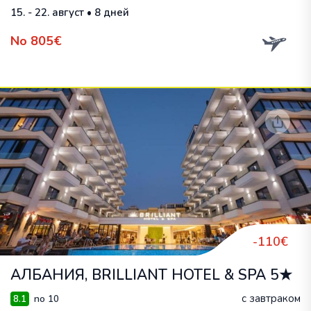
15. - 22. август • 8 дней
No 805€
-110€
АЛБАНИЯ, BRILLIANT HOTEL & SPA 5★
с завтраком
8.1
no 10