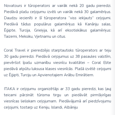
Novatours ir tūroperators ar vairāk nekā 20 gadu pieredzi.
Piedāvā plašu ceļojumu izvēli un vairāk nekā 30 galamērķus.
Daudzu iecienīti ir šī tūroperatora “viss iekļauts” ceļojumi.
Piedāvā tādus populārus galamērķus kā Kanāriju salas,
Ēģipte, Turcija, Grieķija, kā arī eksotiskākus galamērķus:
Taizemi, Meksiku, Vjetnamu un citus.
Coral Travel ir pieredzējis starptautisks tūroperators ar teju
30 gadu pieredzi. Piedāvā ceļojumus uz 38 pasaules valstīm,
pievēršot īpašu uzmanību viesnīcu kvalitātei – Coral Elite
piedāvā atpūtu luksusa klases viesnīcās. Plašā izvēlē ceļojumi
uz Ēģipti, Turciju un Apvienotajiem Arābu Emirātiem.
ITAKA ir ceļojumu organizētājs ar 33 gadu pieredzi, kas ļauj
teicami pārzināt tūrisma tirgu un piedāvāt pirmšķirīgas
viesnīcas lieliskam ceļojumam. Piedāvājumā arī piedzīvojumu
ceļojumi, tostarp uz Keniju, Islandi, Albāniju