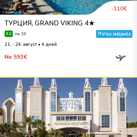
-110€
ТУРЦИЯ, GRAND VIKING 4★
Viss iekļauts
9.0
no 10
21. - 24. август • 4 дней
No 593€