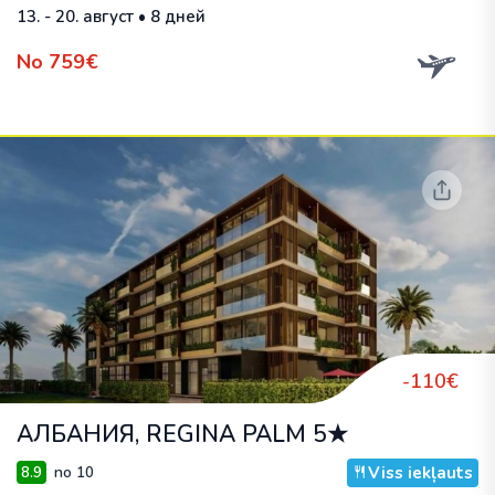
13. - 20. август • 8 дней
No 759€
-110€
АЛБАНИЯ, REGINA PALM 5★
Viss iekļauts
8.9
no 10