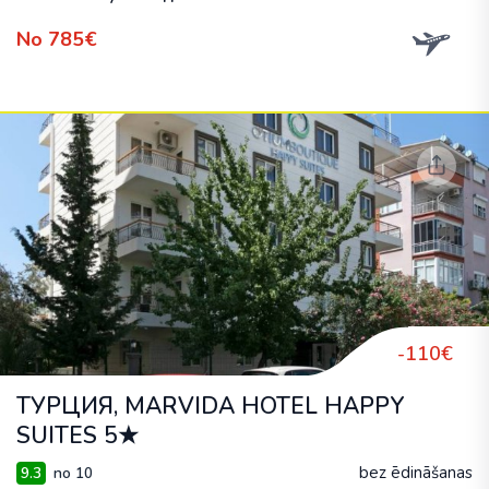
No 785€
-110€
ТУРЦИЯ, MARVIDA HOTEL HAPPY
SUITES 5★
bez ēdināšanas
9.3
no 10