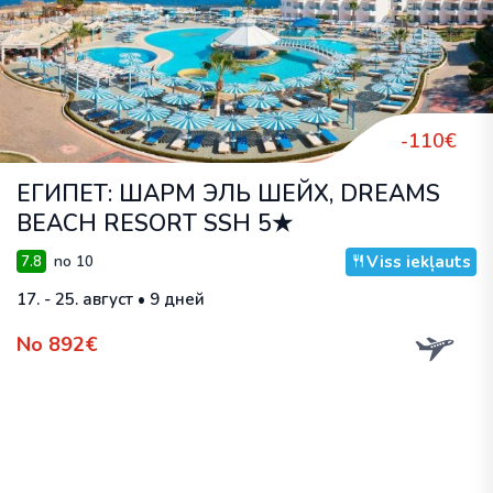
-110€
ЕГИПЕТ: ШАРМ ЭЛЬ ШЕЙХ, DREAMS
BEACH RESORT SSH 5★
Viss iekļauts
7.8
no 10
17. - 25. август • 9 дней
No 892€