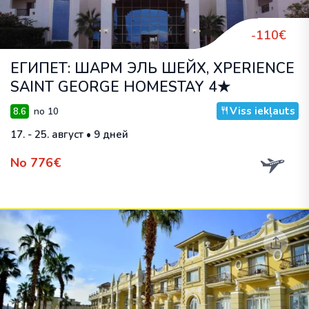
-110€
ЕГИПЕТ: ШАРМ ЭЛЬ ШЕЙХ, XPERIENCE
SAINT GEORGE HOMESTAY 4★
Viss iekļauts
8.6
no 10
17. - 25. август • 9 дней
No 776€