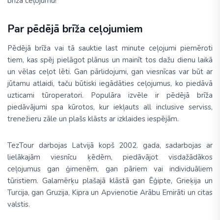
brīža ceļojumu!
Par pēdējā brīža ceļojumiem
Pēdējā brīža vai tā sauktie last minute ceļojumi piemēroti
tiem, kas spēj pielāgot plānus un mainīt tos dažu dienu laikā
un vēlas ceļot lēti. Gan pārlidojumi, gan viesnīcas var būt ar
jūtamu atlaidi, taču būtiski iegādāties ceļojumus, ko piedāvā
uzticami tūroperatori. Populāra izvēle ir pēdējā brīža
piedāvājumi spa kūrotos, kur iekļauts all inclusive serviss,
trenežieru zāle un plašs klāsts ar izklaides iespējām.
TezTour darbojas Latvijā kopš 2002. gada, sadarbojas ar
lielākajām viesnīcu ķēdēm, piedāvājot visdažādākos
ceļojumus gan ģimenēm, gan pāriem vai individuāliem
tūristiem. Galamērķu plašajā klāstā gan Ēģipte, Grieķija un
Turcija, gan Gruzija, Kipra un Apvienotie Arābu Emirāti un citas
valstis.