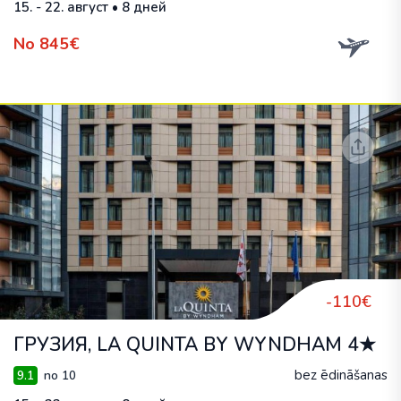
15. - 22. август • 8 дней
No 845€
-110€
ГРУЗИЯ, LA QUINTA BY WYNDHAM 4★
bez ēdināšanas
9.1
no 10