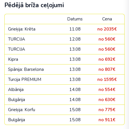
Pēdējā brīža ceļojumi
Datums
Cena
Grieķija: Krēta
11.08
no 2035€
TURCIJA
12.08
no 560€
TURCIJA
13.08
no 560€
Kipra
13.08
no 692€
Spānija: Barselona
13.08
no 807€
Turcija PREMIUM
13.08
no 1595€
Albānija
14.08
no 554€
Bulgārija
14.08
no 630€
Grieķija: Korfu
15.08
no 775€
Bulgārija
15.08
no 911€