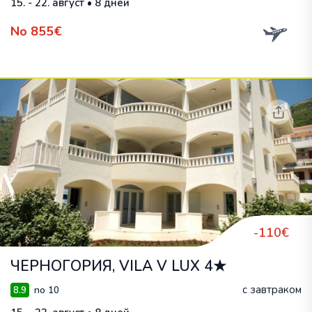
15. - 22. август • 8 дней
No 855€
-110€
ЧЕРНОГОРИЯ, VILA V LUX 4★
с завтраком
8.9
no 10