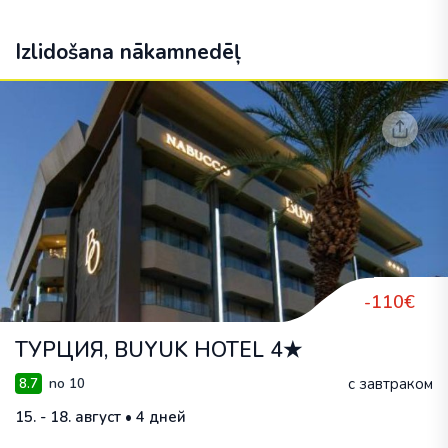
Izlidošana nākamnedēļ
-110€
ТУРЦИЯ, BUYUK HOTEL 4★
с завтраком
8.7
no 10
15. - 18. август • 4 дней