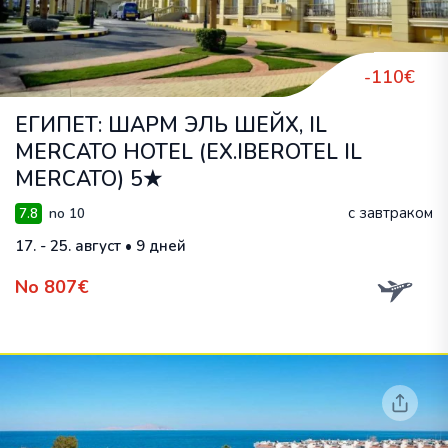
-110€
ЕГИПЕТ: ШАРМ ЭЛЬ ШЕЙХ, IL
MERCATO HOTEL (EX.IBEROTEL IL
MERCATO) 5★
с завтраком
7.8
no 10
17. - 25. август • 9 дней
No 807€