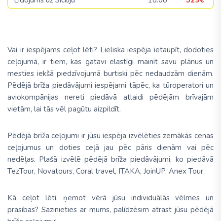
Vai ir iespējams ceļot lēti? Lieliska iespēja ietaupīt, dodoties
ceļojumā, ir tiem, kas gatavi elastīgi mainīt savu plānus un
mesties iekšā piedzīvojumā burtiski pēc nedaudzām dienām.
Pēdējā brīža piedāvājumi iespējami tāpēc, ka tūroperatori un
aviokompānijas nereti piedāvā atlaidi pēdējām brīvajām
vietām, lai tās vēl pagūtu aizpildīt.
Pēdējā brīža ceļojumi ir jūsu iespēja izvēlēties zemākās cenas
ceļojumus un doties ceļā jau pēc pāris dienām vai pēc
nedēļas. Plašā izvēlē pēdējā brīža piedāvājumi, ko piedāvā
TezTour, Novatours, Coral travel, ITAKA, JoinUP, Anex Tour.
Kā ceļot lēti, ņemot vērā jūsu individuālās vēlmes un
prasības? Sazinieties ar mums, palīdzēsim atrast jūsu pēdējā