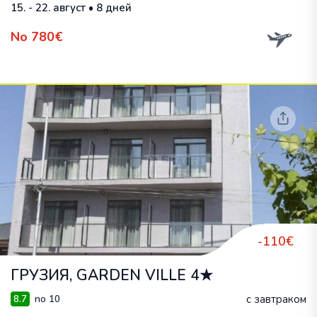
15. - 22. август • 8 дней
No 780€
-110€
ГРУЗИЯ, GARDEN VILLE 4★
с завтраком
8.7
no 10