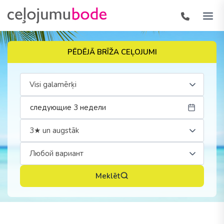
PĒDĒJĀ BRĪŽA CEĻOJUMI
Visi galamērķi
3★ un augstāk
Любой вариант
Meklēt