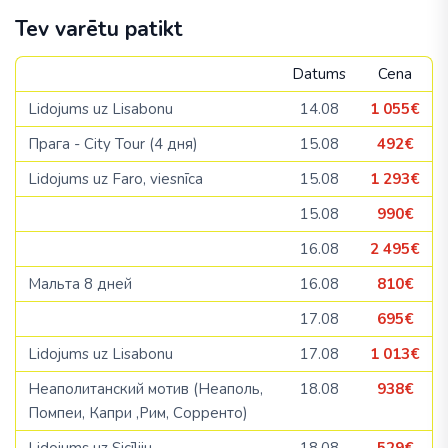
Tev varētu patikt
Datums
Cena
Lidojums uz Lisabonu
14.08
1 055€
Прага - City Tour (4 дня)
15.08
492€
Lidojums uz Faro, viesnīca
15.08
1 293€
15.08
990€
16.08
2 495€
Мальта 8 дней
16.08
810€
17.08
695€
Lidojums uz Lisabonu
17.08
1 013€
Неаполитанский мотив (Неаполь,
18.08
938€
Помпеи, Капри ,Рим, Сорренто)
Lidojums uz Sicīliju
18.08
529€