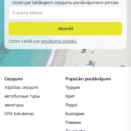
Uzzini par labākajiem ceļojumu piedāvājumiem pirmais
Abonēt
Uzzini vairāk par
privātuma politiku
Ceļojumi
Populāri piedāvājumi
Atpūtas ceļojumi
Турция
автобусные туры
Крит
авиатуры
Родос
SPA brīvdienas
Болгария
Римини