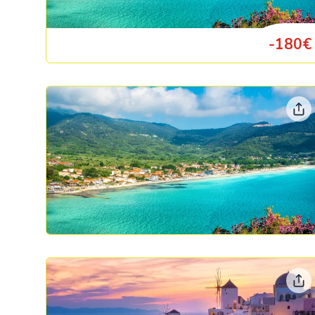
-180€