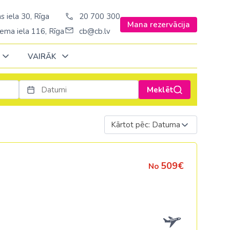
s iela 30, Rīga
20 700 300
Mana rezervācija
ema iela 116, Rīga
cb@cb.lv
VAIRĀK
Meklēt
Decembrī
Decembrī
Decembrī
Janvārī
Janvārī
Janvārī
Kārtot pēc: Datuma
Amerika
Amerika
Ungārija
Stambulā)
Argentīna
Vācija
509€
No
š. Stambulā/
ASV
Zviedrija
ēš. Stambulā)
Brazīlija
sēš. Stambulā)
Dominikānas republika
Kanāda