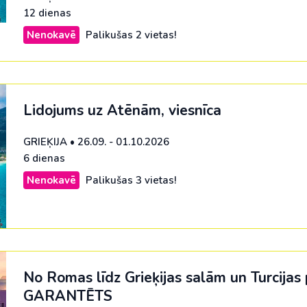
12 dienas
Nenokavē
Palikušas 2 vietas!
Lidojums uz Atēnām, viesnīca
GRIEĶIJA
•
26.09. - 01.10.2026
6 dienas
Nenokavē
Palikušas 3 vietas!
No Romas līdz Grieķijas salām un Turcija
GARANTĒTS