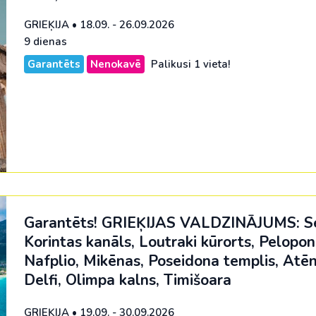
GRIEĶIJA
•
18.09. - 26.09.2026
9 dienas
Garantēts
Nenokavē
Palikusi 1 vieta!
Garantēts! GRIEĶIJAS VALDZINĀJUMS: S
Korintas kanāls, Loutraki kūrorts, Pelopon
Nafplio, Mikēnas, Poseidona templis, Atēn
Delfi, Olimpa kalns, Timišoara
GRIEĶIJA
•
19.09. - 30.09.2026