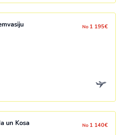
emvasiju
1 195€
No
da un Kosa
1 140€
No