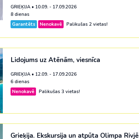
GRIEĶIJA
•
10.09. - 17.09.2026
8 dienas
Garantēts
Nenokavē
Palikušas 2 vietas!
Lidojums uz Atēnām, viesnīca
GRIEĶIJA
•
12.09. - 17.09.2026
6 dienas
Nenokavē
Palikušas 3 vietas!
Grieķija. Ekskursija un atpūta Olimpa Rivj