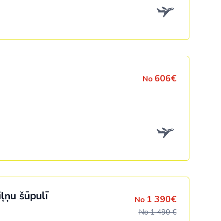
606€
No
iļņu šūpulī
1 390€
No
No 1 490 €