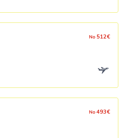
Kolumbija
Kostarika
Meksika
512€
No
Panama
493€
No