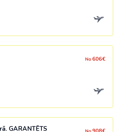
606€
No
ērā.
GARANTĒTS
908€
No