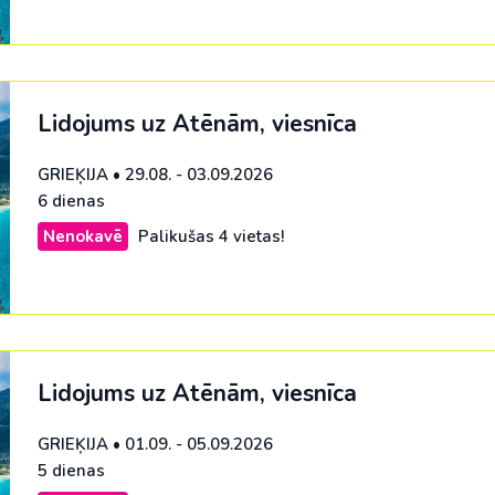
ja
Šveice
na
No Viļņas: Hurgada
Kenija
Dienvidkoreja
Turcija
No Viļņas: Šarm el Šeiha
Maroka
Filipīnas
Lidojums uz Atēnām, viesnīca
Tunisija
Seišelu salas
Indija
Zanzibāra (pārsēš. Stambulā)
Senegāla
Indonēzija
GRIEĶIJA
•
29.08. - 03.09.2026
6 dienas
Tanzānija
Japāna
Nenokavē
Palikušas 4 vietas!
M
Jaunzēlande
Jordānija
Kambodža
Kazahstāna
Lidojums uz Atēnām, viesnīca
Ķīna
GRIEĶIJA
•
01.09. - 05.09.2026
Kirgizstāna
5 dienas