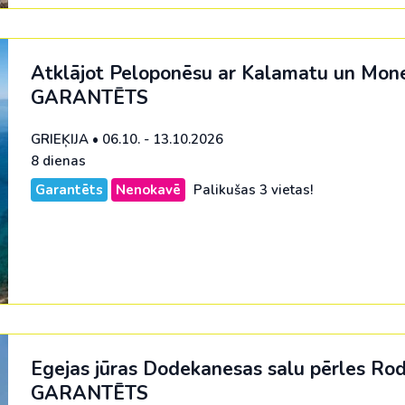
Atklājot Peloponēsu ar Kalamatu un Mon
GARANTĒTS
GRIEĶIJA
•
06.10. - 13.10.2026
8 dienas
Garantēts
Nenokavē
Palikušas 3 vietas!
Egejas jūras Dodekanesas salu pērles Ro
GARANTĒTS