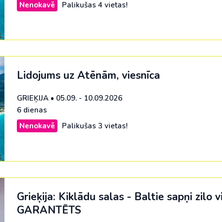
Nenokavē
Palikušas 4 vietas!
Malaizija
Nepāla
Omāna
Saūda Arābija
Lidojums uz Atēnām, viesnīca
Singapūra
GRIEĶIJA
•
05.09. - 10.09.2026
Šrilanka
6 dienas
Tadžikistāna
Nenokavē
Palikušas 3 vietas!
Taizeme
Uzbekistāna
Vjetnama
Grieķija: Kiklādu salas - Baltie sapņi zilo v
GARANTĒTS