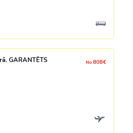
ērā.
GARANTĒTS
808€
No