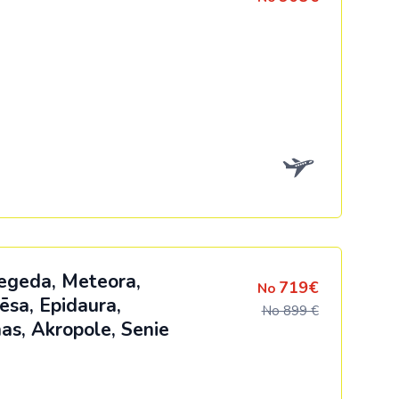
egeda, Meteora,
719€
No
ēsa, Epidaura,
No 899 €
as, Akropole, Senie