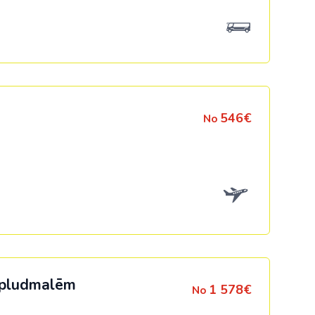
546€
No
s pludmalēm
1 578€
No