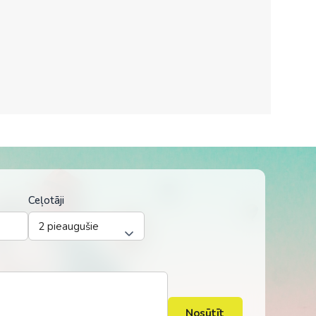
Kolumbija
Kostarika
Meksika
Panama
Ceļotāji
Nosūtīt