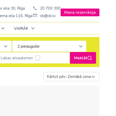
s iela 30, Rīga
20 700 300
Mana rezervācija
ema iela 116, Rīga
cb@cb.lv
VAIRĀK
Decembrī
Decembrī
Decembrī
Janvārī
Janvārī
Janvārī
Labas atsauksmes
Meklēt
Amerika
Amerika
Ungārija
Stambulā)
Argentīna
Kārtot pēc: Zemākā cena
Vācija
š. Stambulā/
ASV
Zviedrija
ēš. Stambulā)
Brazīlija
sēš. Stambulā)
Dominikānas republika
Kanāda