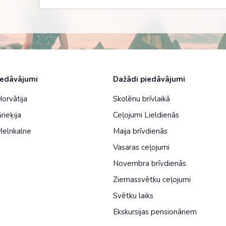
Malaizija
Nepāla
Omāna
Saūda Arābija
iedāvājumi
Dažādi piedāvājumi
Singapūra
Horvātija
Skolēnu brīvlaikā
Šrilanka
rieķija
Ceļojumi Lieldienās
Tadžikistāna
Melnkalne
Maija brīvdienās
Taizeme
Vasaras ceļojumi
Novembra brīvdienās
Uzbekistāna
Ziemassvētku ceļojumi
Vjetnama
Svētku laiks
Ekskursijas pensionāriem