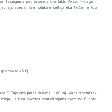
a. Taisnīguma pēc jānorāda divi fakti: Pikaso Malagā ir
 jaunajā, speciāli šim nolūkam celtajā ēkā tiešām ir ļoti
(piemaksa 45 €).
iļa El Tajo aiza (aizas dziļums ~100 m). Aizas dibenā tek
 ieleja, uz kuru paveras neatkārtojams skats no Puente