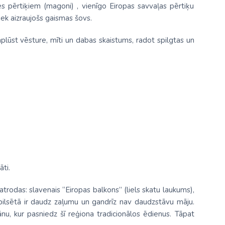
tes pērtiķiem (magoni) , vienīgo Eiropas savvaļas pērtiķu
iek aizraujošs gaismas šovs.
aplūst vēsture, mīti un dabas skaistums, radot spilgtas un
āti.
 atrodas: slavenais “Eiropas balkons” (liels skatu laukums),
 pilsētā ir daudz zaļumu un gandrīz nav daudzstāvu māju.
orānu, kur pasniedz šī reģiona tradicionālos ēdienus. Tāpat