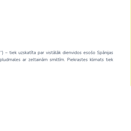
Malaizija
Nepāla
Omāna
Saūda Arābija
Singapūra
”) – tiek uzskatīta par vistālāk dienvidos esošo Spānijas
 pludmales ar zeltainām smiltīm. Piekrastes klimats tiek
Šrilanka
Tadžikistāna
Taizeme
Uzbekistāna
Vjetnama