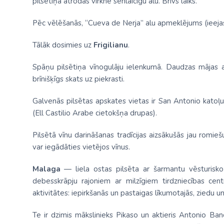
pilsētiņā atrodas virkne senlaicīgu alu. Brīvs laiks.
Pēc vēlēšanās, “Cueva de Nerja” alu apmeklējums (ieejas
Tālāk dosimies uz
Frigilianu
.
Spāņu pilsētiņa vīnogulāju ielenkumā. Daudzas mājas 
brīnišķīgs skats uz piekrasti.
Galvenās pilsētas apskates vietas ir San Antonio katoļu 
(Ell Castilio Arabe cietokšņa drupas).
Pilsētā vīnu darināšanas tradīcijas aizsākušās jau romiešu
var iegādāties vietējos vīnus.
Malaga
— liela ostas pilsēta ar šarmantu vēsturisko 
debesskrāpju rajoniem ar milzīgiem tirdzniecības centr
aktivitātes: iepirkšanās un pastaigas līkumotajās, ziedu un
Te ir dzimis mākslinieks Pikaso un aktieris Antonio Band