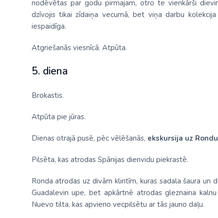
nodēvētas par godu pirmajam, otro te vienkārši dievin
dzīvojis tikai zīdaiņa vecumā, bet viņa darbu kolekcija
iespaidīga.
Atgriešanās viesnīcā. Atpūta.
5. diena
Brokastis.
Atpūta pie jūras.
Dienas otrajā pusē, pēc vēlēšanās,
ekskursija uz Rondu
Pilsēta, kas atrodas Spānijas dienvidu piekrastē.
Ronda atrodas uz divām klintīm, kuras sadala šaura un dz
Guadalevin upe, bet apkārtnē atrodas gleznaina kalnu
Nuevo tilta, kas apvieno vecpilsētu ar tās jauno daļu.