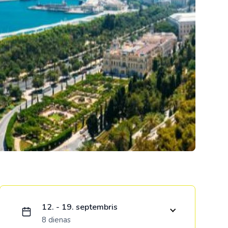
Kolumbija
Kostarika
Meksika
Panama
Ielādējam piedāvājumu...
12. - 19. septembris
8 dienas