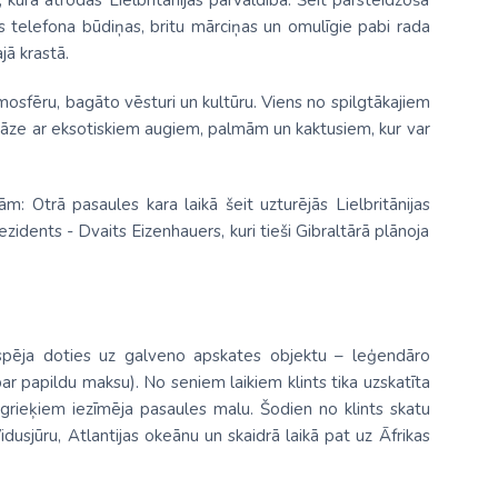
, kura atrodas Lielbritānijas pārvaldībā. Šeit pārsteidzošā
ās telefona būdiņas, britu mārciņas un omulīgie pabi rada
jā krastā.
tmosfēru, bagāto vēsturi un kultūru. Viens no spilgtākajiem
oāze ar eksotiskiem augiem, palmām un kaktusiem, kur var
m: Otrā pasaules kara laikā šeit uzturējās Lielbritānijas
idents - Dvaits Eizenhauers, kuri tieši Gibraltārā plānoja
 iespēja doties uz galveno apskates objektu – leģendāro
par papildu maksu). No seniem laikiem klints tika uzskatīta
grieķiem iezīmēja pasaules malu. Šodien no klints skatu
usjūru, Atlantijas okeānu un skaidrā laikā pat uz Āfrikas