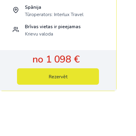
Spānija
Tūroperators:
Interlux Travel
Brīvas vietas ir pieejamas
Krievu valoda
no 1 098 €
Rezervēt