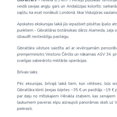
Gibraltārs
– neliela 6,5 km² Pireneju pussalas teritorija
veidā savijas angļu gars un Andalūzijas kolorīts: sarkan
sajūtu, ka esat nonākuši Londonā, tikai Vidusjūras saulaina
Apskates ekskursijas laikā jūs iepazīsiet pilsētas īpašo a
punktiem - Gibraltāras botāniskais dārzs Alameda, zaļa 
izbaudīt nesteidzīgu pastaigu.
Gibraltāra vēsture saistīta arī ar ievērojamām personībā
premjerministrs Vinstons Čērčils un nākamais ASV 34. prez
svarīgas sabiedroto militārās operācijas.
Brīvais laiks.
Pēc eksursijas, brīvajā laikā tiem, kuri vēlēsies, būs
Gibraltāra klinti (ieejas biļetes ~35 € un pacēlājs ~19 € 
par daļu no mītiskajiem Hērakla stabiem, kas senajiem 
laukumiem paveras elpu aizraujoši panorāmas skati uz Vid
piekrasti.