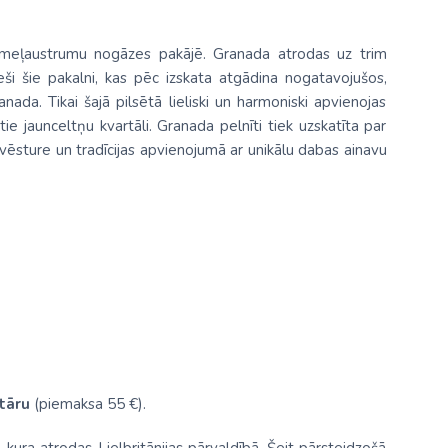
emeļaustrumu nogāzes pakājē. Granada atrodas uz trim
eši šie pakalni, kas pēc izskata atgādina nogatavojušos,
ada. Tikai šajā pilsētā lieliski un harmoniski apvienojas
ie jaunceltņu kvartāli. Granada pelnīti tiek uzskatīta par
 vēsture un tradīcijas apvienojumā ar unikālu dabas ainavu
tāru
(piemaksa 55 €).