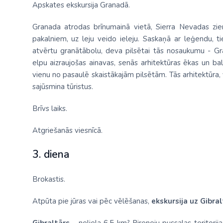
Apskates ekskursija Granadā.
Granada atrodas brīnumainā vietā, Sierra Nevadas zi
pakalniem, uz leju veido ieleju. Saskaņā ar leģendu, ti
atvērtu granātābolu, deva pilsētai tās nosaukumu - Gran
elpu aizraujošas ainavas, senās arhitektūras ēkas un balt
vienu no pasaulē skaistākajām pilsētām. Tās arhitektūra,
sajūsmina tūristus.
Brīvs laiks.
Atgriešanās viesnīcā.
3. diena
Brokastis.
Atpūta pie jūras vai pēc vēlēšanas,
ekskursija uz Gibral