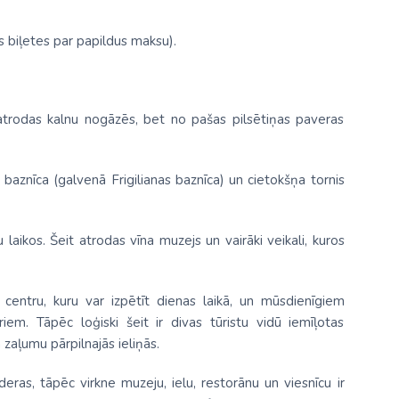
 biļetes par papildus maksu).
atrodas kalnu nogāzēs, bet no pašas pilsētiņas paveras
baznīca (galvenā Frigilianas baznīca) un cietokšņa tornis
 laikos. Šeit atrodas vīna muzejs un vairāki veikali, kuros
centru, kuru var izpētīt dienas laikā, un mūsdienīgiem
iem. Tāpēc loģiski šeit ir divas tūristu vidū iemīļotas
 zaļumu pārpilnajās ieliņās.
eras, tāpēc virkne muzeju, ielu, restorānu un viesnīcu ir