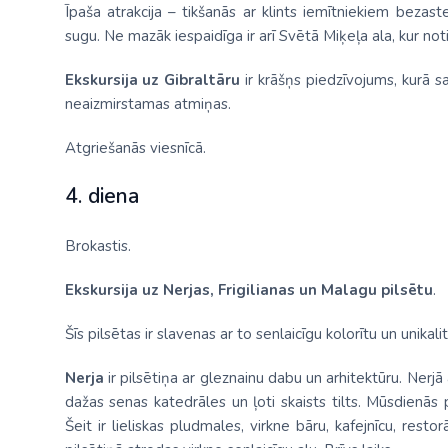
Īpaša atrakcija – tikšanās ar klints iemītniekiem bezas
sugu. Ne mazāk iespaidīga ir arī Svētā Miķeļa ala, kur not
Ekskursija uz Gibraltāru
ir krāšņs piedzīvojums, kurā s
neaizmirstamas atmiņas.
Atgriešanās viesnīcā.
4. diena
Brokastis.
Ekskursija uz Nerjas, Frigilianas un Malagu pilsētu
.
Šīs pilsētas ir slavenas ar to senlaicīgu kolorītu un unikalit
Nerja
ir pilsētiņa ar gleznainu dabu un arhitektūru. Nerjā
dažas senas katedrāles un ļoti skaists tilts. Mūsdienās
Šeit ir lieliskas pludmales, virkne bāru, kafejnīcu, rest