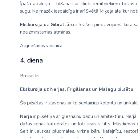
Īpaša atrakcija – tikšanās ar klints iemītniekiem bezas
sugu. Ne mazāk iespaidīga ir arī Svētā Miķeļa ala, kur not
Ekskursija uz Gibraltāru
ir krāšņs piedzīvojums, kurā s
neaizmirstamas atmiņas.
Atgriešanās viesnīcā.
4. diena
Brokastis.
Ekskursija uz Nerjas, Frigilianas un Malagu pilsētu
.
Šīs pilsētas ir slavenas ar to senlaicīgu kolorītu un unikalit
Nerja
ir pilsētiņa ar gleznainu dabu un arhitektūru. Nerjā
dažas senas katedrāles un ļoti skaists tilts. Mūsdienās
Šeit ir lieliskas pludmales, virkne bāru, kafejnīcu, rest