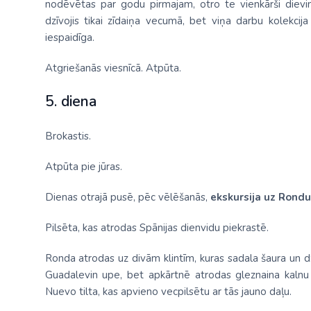
nodēvētas par godu pirmajam, otro te vienkārši dievin
dzīvojis tikai zīdaiņa vecumā, bet viņa darbu kolekcija
iespaidīga.
Atgriešanās viesnīcā. Atpūta.
5. diena
Brokastis.
Atpūta pie jūras.
Dienas otrajā pusē, pēc vēlēšanās,
ekskursija uz Rondu
Pilsēta, kas atrodas Spānijas dienvidu piekrastē.
Ronda atrodas uz divām klintīm, kuras sadala šaura un dz
Guadalevin upe, bet apkārtnē atrodas gleznaina kalnu
Nuevo tilta, kas apvieno vecpilsētu ar tās jauno daļu.