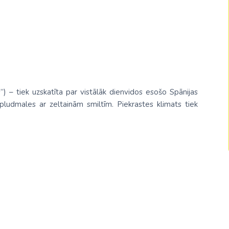
Malaizija
Nepāla
Omāna
Saūda Arābija
Singapūra
”) – tiek uzskatīta par vistālāk dienvidos esošo Spānijas
 pludmales ar zeltainām smiltīm. Piekrastes klimats tiek
Šrilanka
Tadžikistāna
Taizeme
Uzbekistāna
Vjetnama