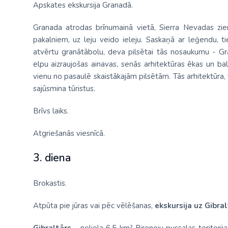
Apskates ekskursija Granadā.
Granada atrodas brīnumainā vietā, Sierra Nevadas zi
pakalniem, uz leju veido ieleju. Saskaņā ar leģendu, ti
atvērtu granātābolu, deva pilsētai tās nosaukumu - Gran
elpu aizraujošas ainavas, senās arhitektūras ēkas un balt
vienu no pasaulē skaistākajām pilsētām. Tās arhitektūra,
sajūsmina tūristus.
Brīvs laiks.
Atgriešanās viesnīcā.
3. diena
Brokastis.
Atpūta pie jūras vai pēc vēlēšanas,
ekskursija uz Gibral