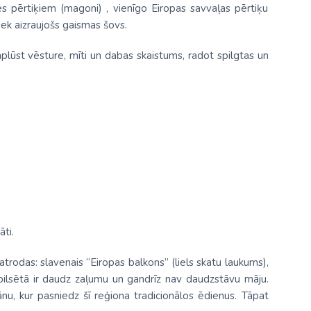
tes pērtiķiem (magoni) , vienīgo Eiropas savvaļas pērtiķu
iek aizraujošs gaismas šovs.
aplūst vēsture, mīti un dabas skaistums, radot spilgtas un
āti.
 atrodas: slavenais “Eiropas balkons” (liels skatu laukums),
 pilsētā ir daudz zaļumu un gandrīz nav daudzstāvu māju.
orānu, kur pasniedz šī reģiona tradicionālos ēdienus. Tāpat