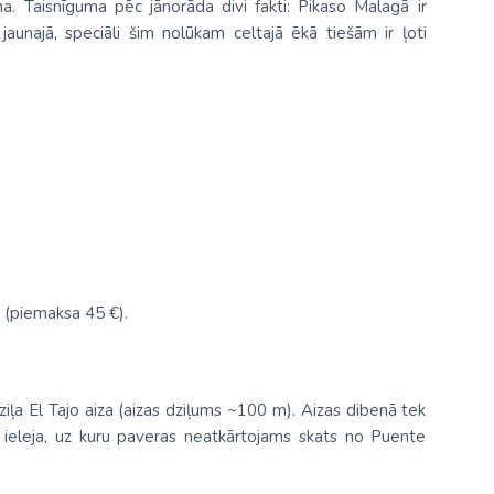
a. Taisnīguma pēc jānorāda divi fakti: Pikaso Malagā ir
 jaunajā, speciāli šim nolūkam celtajā ēkā tiešām ir ļoti
(piemaksa 45 €).
iļa El Tajo aiza (aizas dziļums ~100 m). Aizas dibenā tek
 ieleja, uz kuru paveras neatkārtojams skats no Puente