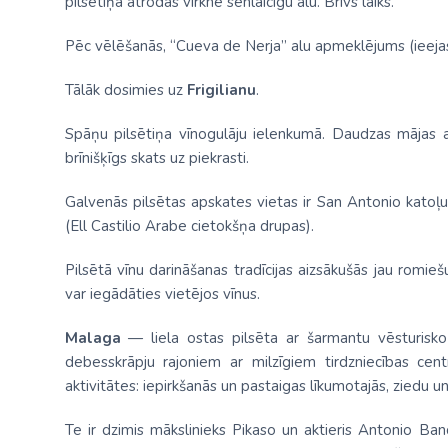
pilsētiņā atrodas virkne senlaicīgu alu. Brīvs laiks.
Pēc vēlēšanās, “Cueva de Nerja” alu apmeklējums (ieejas
Tālāk dosimies uz
Frigilianu
.
Spāņu pilsētiņa vīnogulāju ielenkumā. Daudzas mājas 
brīnišķīgs skats uz piekrasti.
Galvenās pilsētas apskates vietas ir San Antonio katoļu 
(Ell Castilio Arabe cietokšņa drupas).
Pilsētā vīnu darināšanas tradīcijas aizsākušās jau romiešu
var iegādāties vietējos vīnus.
Malaga
— liela ostas pilsēta ar šarmantu vēsturisko 
debesskrāpju rajoniem ar milzīgiem tirdzniecības centr
aktivitātes: iepirkšanās un pastaigas līkumotajās, ziedu un
Te ir dzimis mākslinieks Pikaso un aktieris Antonio Band