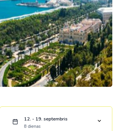
Kolumbija
Kostarika
Meksika
Panama
Ielādējam piedāvājumu...
12. - 19. septembris
8 dienas