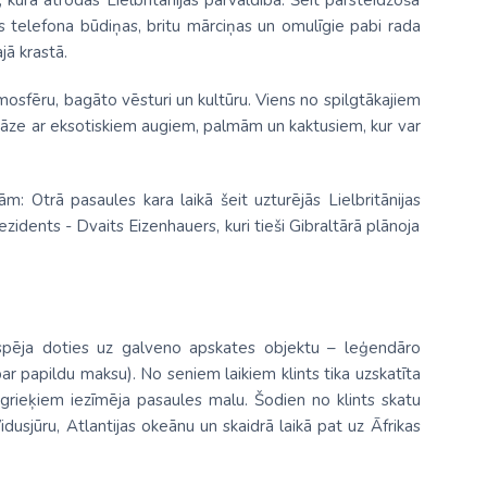
, kura atrodas Lielbritānijas pārvaldībā. Šeit pārsteidzošā
ās telefona būdiņas, britu mārciņas un omulīgie pabi rada
jā krastā.
tmosfēru, bagāto vēsturi un kultūru. Viens no spilgtākajiem
oāze ar eksotiskiem augiem, palmām un kaktusiem, kur var
m: Otrā pasaules kara laikā šeit uzturējās Lielbritānijas
idents - Dvaits Eizenhauers, kuri tieši Gibraltārā plānoja
 iespēja doties uz galveno apskates objektu – leģendāro
par papildu maksu). No seniem laikiem klints tika uzskatīta
grieķiem iezīmēja pasaules malu. Šodien no klints skatu
usjūru, Atlantijas okeānu un skaidrā laikā pat uz Āfrikas