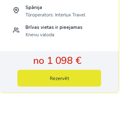
Spānija
Tūroperators:
Interlux Travel
Brīvas vietas ir pieejamas
Krievu valoda
no 1 098 €
Rezervēt