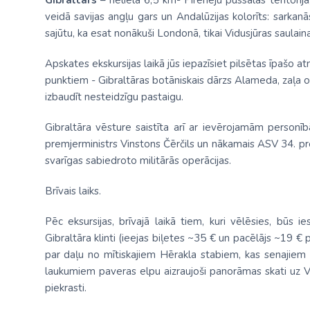
Gibraltārs
– neliela 6,5 km² Pireneju pussalas teritorija
veidā savijas angļu gars un Andalūzijas kolorīts: sarkan
sajūtu, ka esat nonākuši Londonā, tikai Vidusjūras saulaina
Apskates ekskursijas laikā jūs iepazīsiet pilsētas īpašo a
punktiem - Gibraltāras botāniskais dārzs Alameda, zaļa 
izbaudīt nesteidzīgu pastaigu.
Gibraltāra vēsture saistīta arī ar ievērojamām personībā
premjerministrs Vinstons Čērčils un nākamais ASV 34. prez
svarīgas sabiedroto militārās operācijas.
Brīvais laiks.
Pēc eksursijas, brīvajā laikā tiem, kuri vēlēsies, būs
Gibraltāra klinti (ieejas biļetes ~35 € un pacēlājs ~19 € 
par daļu no mītiskajiem Hērakla stabiem, kas senajiem 
laukumiem paveras elpu aizraujoši panorāmas skati uz Vid
piekrasti.