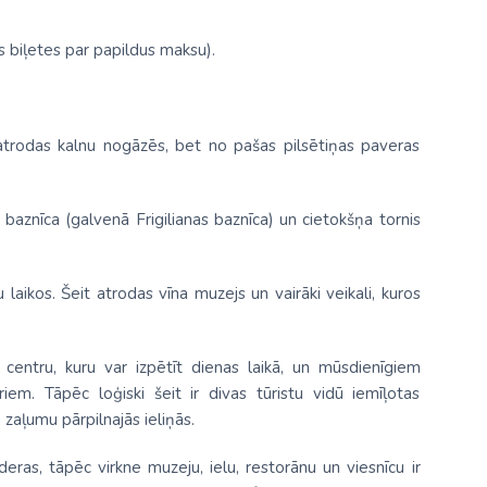
 biļetes par papildus maksu).
atrodas kalnu nogāzēs, bet no pašas pilsētiņas paveras
baznīca (galvenā Frigilianas baznīca) un cietokšņa tornis
 laikos. Šeit atrodas vīna muzejs un vairāki veikali, kuros
centru, kuru var izpētīt dienas laikā, un mūsdienīgiem
iem. Tāpēc loģiski šeit ir divas tūristu vidū iemīļotas
 zaļumu pārpilnajās ieliņās.
eras, tāpēc virkne muzeju, ielu, restorānu un viesnīcu ir