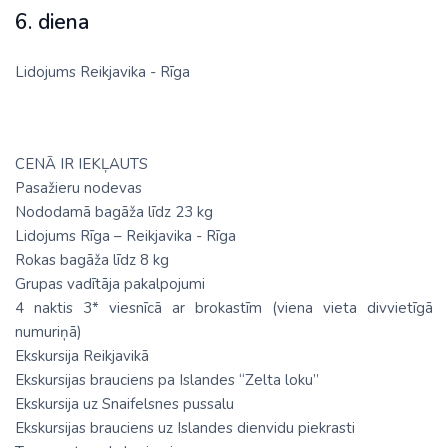
6. diena
Lidojums Reikjavika - Rīga
CENĀ IR IEKĻAUTS
Pasažieru nodevas
Nododamā bagāža līdz 23 kg
Lidojums Rīga – Reikjavika - Rīga
Rokas bagāža līdz 8 kg
Grupas vadītāja pakalpojumi
4 naktis 3* viesnīcā ar brokastīm (viena vieta divvietīgā
numuriņā)
Ekskursija Reikjavikā
Ekskursijas brauciens pa Islandes “Zelta loku”
Ekskursija uz Snaifelsnes pussalu
Ekskursijas brauciens uz Islandes dienvidu piekrasti