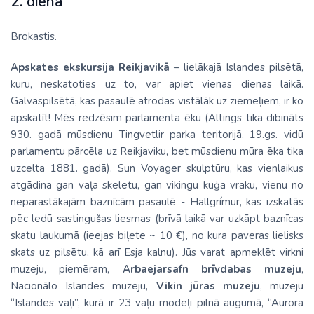
2. diena
Brokastis.
Apskates ekskursija Reikjavikā
– lielākajā Islandes pilsētā,
kuru, neskatoties uz to, var apiet vienas dienas laikā.
Galvaspilsētā, kas pasaulē atrodas vistālāk uz ziemeļiem, ir ko
apskatīt! Mēs redzēsim parlamenta ēku (Altings tika dibināts
930. gadā mūsdienu Tingvetlir parka teritorijā, 19.gs. vidū
parlamentu pārcēla uz Reikjaviku, bet mūsdienu mūra ēka tika
uzcelta 1881. gadā). Sun Voyager skulptūru, kas vienlaikus
atgādina gan vaļa skeletu, gan vikingu kuģa vraku, vienu no
neparastākajām baznīcām pasaulē - Hallgrímur, kas izskatās
pēc ledū sastingušas liesmas (brīvā laikā var uzkāpt baznīcas
skatu laukumā (ieejas biļete ~ 10 €), no kura paveras lielisks
skats uz pilsētu, kā arī Esja kalnu). Jūs varat apmeklēt virkni
muzeju, piemēram,
Arbaejarsafn brīvdabas muzeju
,
Nacionālo Islandes muzeju,
Vikin jūras muzeju
, muzeju
“Islandes vaļi”, kurā ir 23 vaļu modeļi pilnā augumā, “Aurora