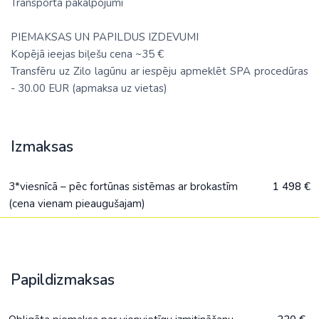
Transporta pakalpojumi
PIEMAKSAS UN PAPILDUS IZDEVUMI
Kopējā ieejas biļešu cena ~35 €
Transfēru uz Zilo lagūnu ar iespēju apmeklēt SPA procedūras
- 30.00 EUR (apmaksa uz vietas)
Izmaksas
3*viesnīcā – pēc fortūnas sistēmas ar brokastīm
1 498 €
(cena vienam pieaugušajam)
Papildizmaksas