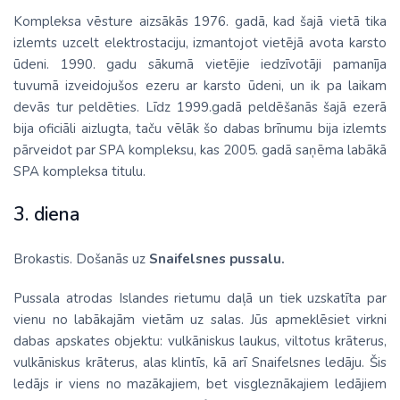
Kompleksa vēsture aizsākās 1976. gadā, kad šajā vietā tika
izlemts uzcelt elektrostaciju, izmantojot vietējā avota karsto
ūdeni. 1990. gadu sākumā vietējie iedzīvotāji pamanīja
tuvumā izveidojušos ezeru ar karsto ūdeni, un ik pa laikam
devās tur peldēties. Līdz 1999.gadā peldēšanās šajā ezerā
bija oficiāli aizlugta, taču vēlāk šo dabas brīnumu bija izlemts
pārveidot par SPA kompleksu, kas 2005. gadā saņēma labākā
SPA kompleksa titulu.
3. diena
Brokastis. Došanās uz
Snaifelsnes pussalu.
Pussala atrodas Islandes rietumu daļā un tiek uzskatīta par
vienu no labākajām vietām uz salas. Jūs apmeklēsiet virkni
dabas apskates objektu: vulkāniskus laukus, viltotus krāterus,
vulkāniskus krāterus, alas klintīs, kā arī Snaifelsnes ledāju. Šis
ledājs ir viens no mazākajiem, bet visgleznākajiem ledājiem