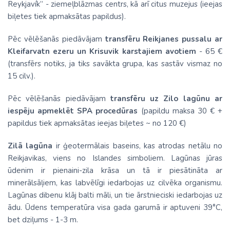
Reykjavík” - ziemeļblāzmas centrs, kā arī citus muzejus (ieejas
biļetes tiek apmaksātas papildus).
Pēc vēlēšanās piedāvājam
transfēru Reikjanes pussalu ar
Kleifarvatn ezeru un Krisuvik karstajiem avotiem
- 65 €
(transfērs notiks, ja tiks savākta grupa, kas sastāv vismaz no
15 cilv.).
Pēc vēlēšanās piedāvājam
transfēru uz Zilo lagūnu ar
iespēju apmeklēt SPA procedūras
(papildu maksa 30 € +
papildus tiek apmaksātas ieejas biļetes ~ no 120 €)
Zilā lagūna
ir ģeotermālais baseins, kas atrodas netālu no
Reikjavikas, viens no Islandes simboliem. Lagūnas jūras
ūdenim ir pienaini-zila krāsa un tā ir piesātināta ar
minerālsāļiem, kas labvēlīgi iedarbojas uz cilvēka organismu.
Lagūnas dibenu klāj balti māli, un tie ārstnieciski iedarbojas uz
ādu. Ūdens temperatūra visa gada garumā ir aptuveni 39°C,
bet dziļums - 1-3 m.