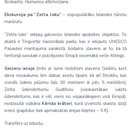
Brokastis. Numuriņu atbrīvošana.
Ekskursija pa “Zelta loku”
– vispopulārāko Islandes tūristu
maršrutu.
“Zelta loks” iekļauj galvenos Islandes apskates objektus. To
skaitā ir Tingvetlir nacionālais parks, kas ir iekļauts UNESCO
Pasaules mantojuma sarakstā, būdams slavens ar to, ka tā
teritorijā savulaik ir pulcējusies Eiropā vissenākā veče Altings.
Geizeru ieleja
(mēs ar Jums redzēsim slaveno Geibīru, kurš
deva nosaukumu šim dabas avotu tipam, kā arī Strokīru, kas
izvirdīs ūdens plūsmu līdz 30 metriem ik pēc 5 minūtēm);
Zelta ūdenskritumu Gudlfosu (visskaistākais valsts
ūdenskritums, kas ir vēl viens no visjaunākajiem visā Eiropā),
nodzisušā vulkāna
Kērida krāteri
, kurā izvietots skaists dziļš
ezers (papildus tiek apmaksātas ieejas biļetes ~ 5 €).
Transfērs uz lidostu.