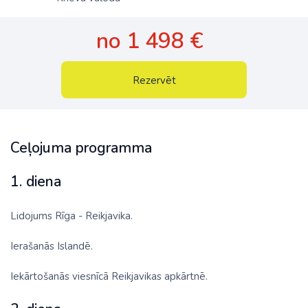
no 1 498 €
Rezervēt
Ceļojuma programma
1. diena
Lidojums Rīga - Reikjavika.
Ierašanās Islandē.
Iekārtošanās viesnīcā Reikjavikas apkārtnē.