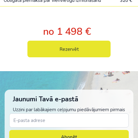
Obligāta piemaksa par vienvietīgu izmitināšanu
320 €
no 1 498 €
Rezervēt
Jaunumi Tavā e-pastā
Uzzini par labākajiem ceļojumu piedāvājumiem pirmais
Abonēt