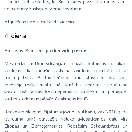
Islandē. Tiek uzskatīts, ka Snaifelsnes pussalā atrodas viens
no bioenerģētiskajiem Zemes avotiem.
Atgriešanās viesnīcā. Nakts viesnīcā.
4. diena
Brokastis. Brauciens
pa dienvidu piekrasti.
Mēs redzēsim
Reinisdrangar
– bazalta kolonnas (pasakaini
veidojumi, kas radušies vulkāna izvirduma rezultātā, kā arī
troļļu pirkstus. Pastāv leģenda, kurā stāsta kā divi troļļi
mēģināja izvilkt krastā kuģi, kurš bija iestrēdzis netālu no
krasta, taču aizrāvušies nepamanīja saullēktu un pirmajiem
saules stariem un pārvērtās akmens klintīs.
Redzēsim slaveno
Eijafjatlajokudl vulkānu
, kas 2010.gada
izvirduma laikā paralizēja lielako aviosatiksmes daļu virs
Eiropas un Ziemeļamerikas. Redzēsim Seljalandsfoss un