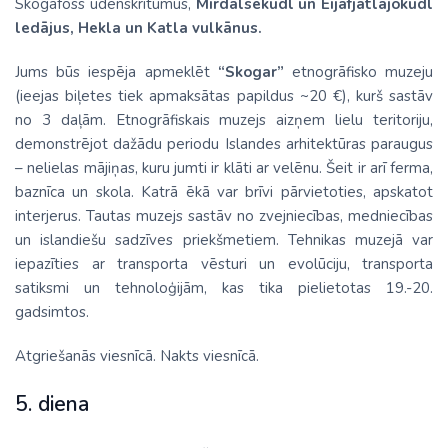
Skogafoss ūdenskritumus,
Mirdalsekudl un Eijafjatlajokudl
ledājus, Hekla un Katla vulkānus.
Jums būs iespēja apmeklēt
“Skogar”
etnogrāfisko muzeju
(ieejas biļetes tiek apmaksātas papildus ~20 €), kurš sastāv
no 3 daļām. Etnogrāfiskais muzejs aizņem lielu teritoriju,
demonstrējot dažādu periodu Islandes arhitektūras paraugus
– nelielas mājiņas, kuru jumti ir klāti ar velēnu. Šeit ir arī ferma,
baznīca un skola. Katrā ēkā var brīvi pārvietoties, apskatot
interjerus. Tautas muzejs sastāv no zvejniecības, medniecības
un islandiešu sadzīves priekšmetiem. Tehnikas muzejā var
iepazīties ar transporta vēsturi un evolūciju, transporta
satiksmi un tehnoloģijām, kas tika pielietotas 19.-20.
gadsimtos.
Atgriešanās viesnīcā. Nakts viesnīcā.
5. diena