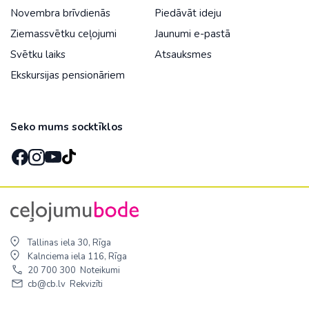
Novembra brīvdienās
Piedāvāt ideju
Ziemassvētku ceļojumi
Jaunumi e-pastā
Svētku laiks
Atsauksmes
Ekskursijas pensionāriem
Seko mums socktīklos
Tallinas iela 30, Rīga
Kalnciema iela 116, Rīga
20 700 300
Noteikumi
cb@cb.lv
Rekvizīti