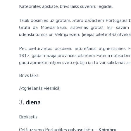
Katedrāles apskate, brīvs laiks suvenīru iegādei.
Tālāk dosimies uz grotām. Starp dažādiem Portugāles br
Gruta da Moeda kalnu sistēmas grotas, kur savām a
ūdenskritumus un Vēlmju ezeru (ieejas biļete 9 €/ cilvēka)
Pēc pieturvietas pusdienu ieturēšanai atgriezīsimies Fa
1917. gadā mazajā provinces pilsētiņā Fatimā notika brī
gadu apmeklē miljoni svētceļotāju un to var salīdzināt ar 
Brīvs laiks.
Atgriešanās viesnīcā.
3. diena
Brokastis.
Ceļš uz seno Portugāles galvaspilsētu -
Koimbru.