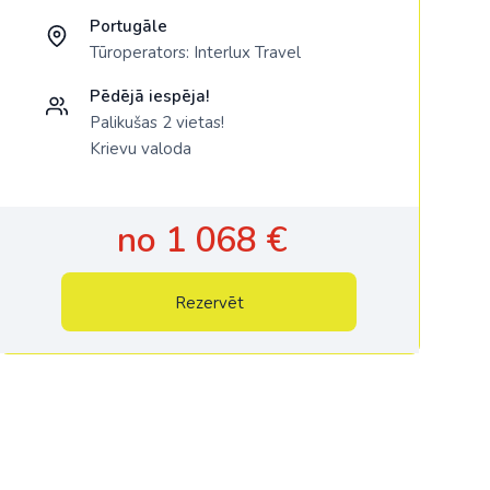
Portugāle
Tūroperators:
Interlux Travel
Pēdējā iespēja!
Palikušas 2 vietas!
Krievu valoda
no 1 068 €
Rezervēt