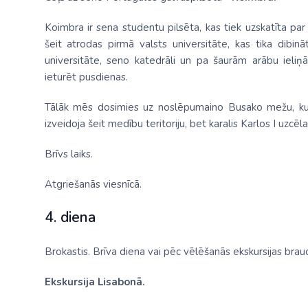
Koimbra ir sena studentu pilsēta, kas tiek uzskatīta par n
šeit atrodas pirmā valsts universitāte, kas tika dibin
universitāte, seno katedrāli un pa šaurām arābu ieli
ieturēt pusdienas.
Tālāk mēs dosimies uz noslēpumaino Busako mežu, kur k
izveidoja šeit medību teritoriju, bet karalis Karlos I uzcēla 
Brīvs laiks.
Atgriešanās viesnīcā.
4. diena
Brokastis. Brīva diena vai pēc vēlēšanās ekskursijas bra
Ekskursija Lisabonā.