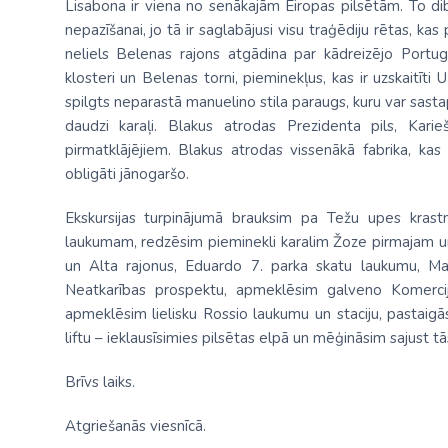
Lisabona ir viena no senākajām Eiropas pilsētām. To dibin
nepazīšanai, jo tā ir saglabājusi visu traģēdiju rētas, kas
neliels Belenas rajons atgādina par kādreizējo Port
klosteri un Belenas torni, pieminekļus, kas ir uzskaitīt
spilgts neparastā manuelino stila paraugs, kuru var sasta
daudzi karaļi. Blakus atrodas Prezidenta pils, Karie
pirmatklājējiem. Blakus atrodas vissenākā fabrika, ka
obligāti jānogaršo.
Ekskursijas turpinājumā brauksim pa Težu upes kras
laukumam, redzēsim pieminekli karalim Žoze pirmajam un 
un Alta rajonus, Eduardo 7. parka skatu laukumu, M
Neatkarības prospektu, apmeklēsim galveno Komercij
apmeklēsim lielisku Rossio laukumu un staciju, pastaig
liftu – ieklausīsimies pilsētas elpā un mēģināsim sajust tā
Brīvs laiks.
Atgriešanās viesnīcā.