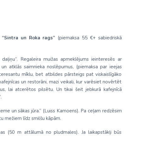
s “Sintra un Roka rags”
(piemaksa 55 €+ sabiedriskā
s daļiņu”. Regaleira muižas apmeklējums ieinteresēs ar
ri un atklās saimnieka noslēpumus, (piemaksa par ieejas
eresantu mīklu, bet atbildes pārsteigs pat viskaislīgāko
 kafejnīcas un restorāni, mazi veikali, kur varēsiet novērtēt
us, lai atcerētos pilsētu. Un tikai šeit jebkurā kafejnīcā
.
 zeme un sākas jūra.” (Luiss Kamoens). Pa ceļam redzēsim
ptu mežiem līdz smilšu kāpām.
enas (50 m attālumā no pludmales). Ja laikapstākļi būs