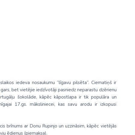
slaikos iedeva nosaukumu “līgavu pilsēta”. Ciematiņš ir
u gars, bet vietējie iedzīvotāji pasniedz neparastu dzērienu
portugāļu šokolāde, kāpēc kāpostlapa ir tik populāra un
īgajai 17.gs. māksliniecei, kas savu arodu ir izkopusi
icis brīnums ar Donu Rupinjo un uzzināsim, kāpēc vietējās
zivju ēdienus (piemaksa).