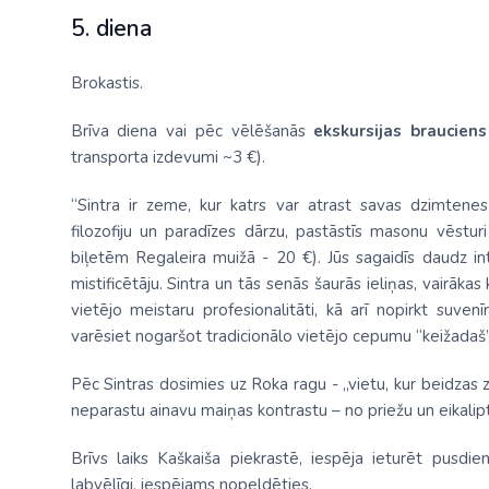
5. diena
Brokastis.
Brīva diena vai pēc vēlēšanās
ekskursijas braucien
transporta izdevumi ~3 €).
“Sintra ir zeme, kur katrs var atrast savas dzimtene
filozofiju un paradīzes dārzu, pastāstīs masonu vēstu
biļetēm Regaleira muižā - 20 €). Jūs sagaidīs daudz int
mistificētāju. Sintra un tās senās šaurās ieliņas, vairākas
vietējo meistaru profesionalitāti, kā arī nopirkt suvenīr
varēsiet nogaršot tradicionālo vietējo cepumu “keižadaš”
Pēc Sintras dosimies uz Roka ragu - „vietu, kur beidzas
neparastu ainavu maiņas kontrastu – no priežu un eikali
Brīvs laiks Kaškaiša piekrastē, iespēja ieturēt pusdi
labvēlīgi, iespējams nopeldēties.