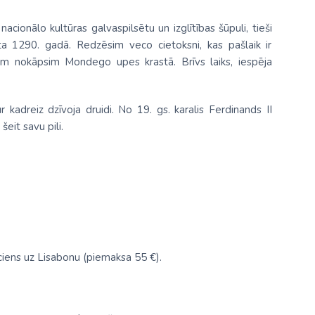
acionālo kultūras galvaspilsētu un izglītības šūpuli, tieši
āta 1290. gadā. Redzēsim veco cietoksni, kas pašlaik ir
ņām nokāpsim Mondego upes krastā. Brīvs laiks, iespēja
adreiz dzīvoja druidi. No 19. gs. karalis Ferdinands II
šeit savu pili.
uciens uz Lisabonu (piemaksa 55 €).