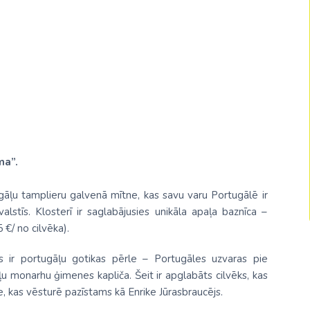
Malaizija
Nepāla
Omāna
Saūda Arābija
Singapūra
Šrilanka
ma”.
Tadžikistāna
gāļu tamplieru galvenā mītne, kas savu varu Portugālē ir
Taizeme
alstīs. Klosterī ir saglabājusies unikāla apaļa baznīca –
Uzbekistāna
 €/ no cilvēka).
Vjetnama
ris ir portugāļu gotikas pērle – Portugāles uzvaras pie
ļu monarhu ģimenes kapliča. Šeit ir apglabāts cilvēks, kas
, kas vēsturē pazīstams kā Enrike Jūrasbraucējs.