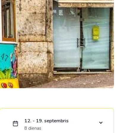
Kolumbija
Kostarika
Meksika
Panama
Ielādējam piedāvājumu...
12. - 19. septembris
8 dienas