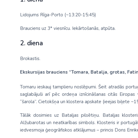
Lidojums Rīga-Porto (~13:20-15:45)
Brauciens uz 3* viesnīcu. Iekārtošanās, atpūta.
2. diena
Brokastis.
Ekskursijas brauciens “Tomara, Batalja, grotas, Fati
Tomaru ieskauj tamplieru noslēpumi. Šeit atradās portu
saglabājuši arī pēc ordeņa iznīcināšanas citās Eiropas v
“šarola”. Cietokšņa un klostera apskate (ieejas biļete ~15
Tālāk dosimies uz Bataljas pilsētiņu. Bataljas kloste
Alžubarotas un neatkarības simbols. Klosteris ir portugā
iedvesmoja ģeogrāfiskos atklājumus – princis Dons Enrike