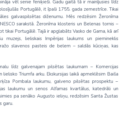
āja vēl senie feniķieši. Gadu gaitā tā ir mainījusies līdz
 plosījušās Portugālē, it īpaši 1755. gada zemestrīce. Tikai
ugāles galvaspilsētas diženumu. Mēs redzēsim Žeronīma
i UNESCO sarakstā. Žeronīma klosteris un Belenas tornis –
pt tikai Portugālē. Tajā ir apglabāts Vasko de Gama, kā arī
šu muzejs, lieliskais Impērijas laukums un piemineklis
s ražo slavenos pasteis de belem – saldās kūciņas, kas
tmalu līdz galvenajam pilsētas laukumam – Komercijas
lielisko Triumfa arku. Ekskursijas laikā apmeklēsim Baiša
arķīza Pombala laukumu, galveno pilsētas prospektu –
as laukumu un senos Alfamas kvartālus, katedrāli un
āsimies pa senāko Augusto ieliņu, redzēsim Santa Žustas
s garu.