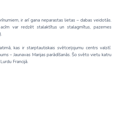
īnumiem, ir arī gana neparastas lietas – dabas veidotās.
cīm var redzēt stalaktītus un stalagmītus, pazemes
.
timā, kas ir starptautiskais svētceļojumu centrs valstī.
nums – Jaunavas Marijas parādīšanās. Šo svēto vietu katru
Lurdu Francijā.