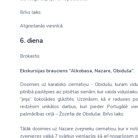
Brīvs laiks.
Atgriešanās viesnīcā.
6. diena
Brokastis.
Ekskursijas brauciens “Alkobasa, Nazare, Obiduša”.
Dosimies uz karalisko ciematiņu - Obidušu, kuram vidu
pilnībā paslēpies aiz pilsētas sienām, kur valda viduslaik
“jinja” šokolādes glāzītēs. Uzzināsim, kā ir radusies 
redzēsim unikālos darbus, kuri pieder Portugālē vien
pašmācības ceļā – Žozefai de Obidušai. Brīvs laiks.
Tālāk dosimies uz Nazare zvejnieku ciematiņu, kur ir not
zvejnieces valkā 7 svārkus vienlaicīgi, kā arī nogaršosim 